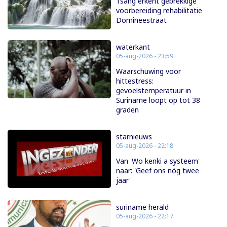
Tsang erkent gebrekkige
voorbereiding rehabilitatie
Domineestraat
waterkant
05-aug-2026 - 23:59
Waarschuwing voor
hittestress:
gevoelstemperatuur in
Suriname loopt op tot 38
graden
starnieuws
05-aug-2026 - 22:18
Van 'Wo kenki a systeem'
naar: 'Geef ons nóg twee
jaar'
suriname herald
05-aug-2026 - 22:17