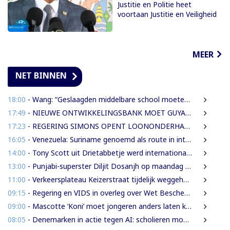
Justitie en Politie heet
voortaan Justitie en Veiligheid
MEER
NET BINNEN
18:00
- Wang: “Geslaagden middelbare school moeten 450 SRD betalen om diploma te ontvangen”
17:49
- NIEUWE ONTWIKKELINGSBANK MOET GUYANESE BEDRIJVEN KLAARSTOMEN OM BUITENLANDSE BEDRIJVEN TE VERVANGEN
17:23
- REGERING SIMONS OPENT LOONONDERHANDELINGEN MET OVERHEIDSVAKBONDEN NA LICHTE FINANCIËLE ADEMRUIMTE
16:05
- Venezuela: Suriname genoemd als route in internationale cocaïnesmokkel naar Europa
14:00
- Tony Scott uit Drietabbetje werd internationaal bekend door zijn hiphouse muziek
13:00
- Punjabi-superster Diljit Dosanjh op maandag 7 september in Ziggo Dome
11:00
- Verkeersplateau Keizerstraat tijdelijk weggehaald vanwege chaos rond Domineestraat
09:15
- Regering en VIDS in overleg over Wet Bescherming Woon- en Leefgebieden
09:00
- Mascotte ‘Koni’ moet jongeren anders laten kijken naar Surinaamse houtsector
08:05
- Denemarken in actie tegen AI: scholieren moeten extra mondelinge examens doen