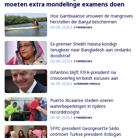
moeten extra mondelinge examens doen
Hoe Gambiaanse vrouwen de mangroves
herstellen die Banjul beschermen
06-08-2026
STARNIEUWS
Ex-premier Sheikh Hasina kondigt
terugkeer naar Bangladesh aan ondanks
doodstraf
06-08-2026
STARNIEUWS
Infantino blijft FIFA-president na
crisisoverleg en biedt excuses aan
06-08-2026
SURINAME HERALD
Puerto Ricaanse steden voeren
waterbeperkingen in tijdens
recorddroogte
06-08-2026
STARNIEUWS
SFPC-president Georgesette Sédo
ontmoet Turkse president Erdoğan