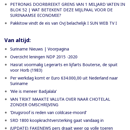
PETRONAS DOORBREEKT GRENS VAN 1 MILJARD VATEN IN
BLOK 52 | WAT BETEKENT DEZE MIJLPAAL VOOR DE
SURINAAMSE ECONOMIE?
Pakkitow vindt de eis van OvJ belachelijk I SUN WEB TV I
Van altijd:
Suriname Nieuws | Voorpagina
Overzicht leningen NDP 2015 -2020
Hasrat voormalig Legerarts en lijfarts Bouterse, de spuit
voor Horb (1983)
Per werkdag komt er Euro 634.000,00 uit Nederland naar
Suriname
‘Wie is meneer Badjalala’
VAN TRIKT MAAKTE VALUTA OVER NAAR CHOTELAL
ZONDER OMSCHRIJVING
’Drugsroof is reden van coldcase-moord’
SRD 1800 koopkrachtversterking gaat vandaag in
(UPDATE) FAKENEWS pers draait weer op volle toeren