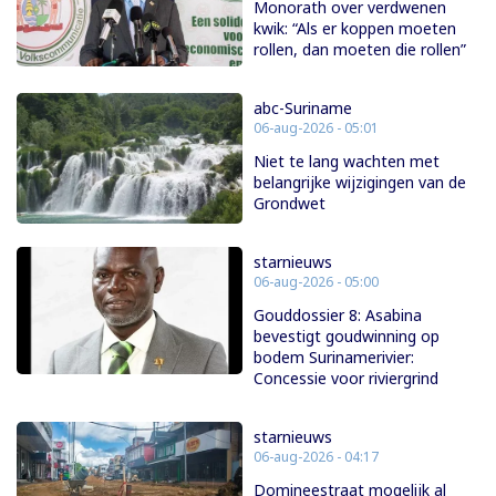
Monorath over verdwenen
kwik: “Als er koppen moeten
rollen, dan moeten die rollen”
abc-Suriname
06-aug-2026 - 05:01
Niet te lang wachten met
belangrijke wijzigingen van de
Grondwet
starnieuws
06-aug-2026 - 05:00
Gouddossier 8: Asabina
bevestigt goudwinning op
bodem Surinamerivier:
Concessie voor riviergrind
starnieuws
06-aug-2026 - 04:17
Domineestraat mogelijk al