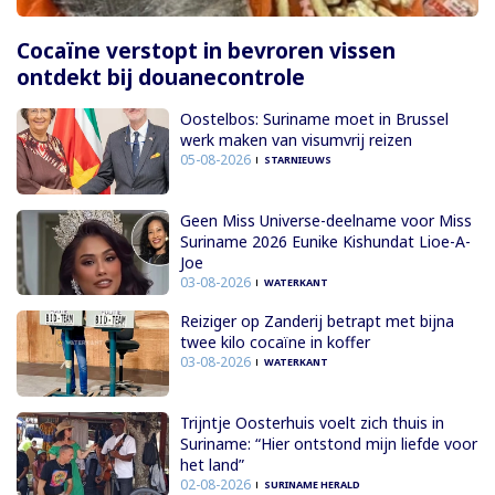
Cocaïne verstopt in bevroren vissen
ontdekt bij douanecontrole
Oostelbos: Suriname moet in Brussel
werk maken van visumvrij reizen
05-08-2026
STARNIEUWS
Geen Miss Universe-deelname voor Miss
Suriname 2026 Eunike Kishundat Lioe-A-
Joe
03-08-2026
WATERKANT
Reiziger op Zanderij betrapt met bijna
twee kilo cocaïne in koffer
03-08-2026
WATERKANT
Trijntje Oosterhuis voelt zich thuis in
Suriname: “Hier ontstond mijn liefde voor
het land”
02-08-2026
SURINAME HERALD