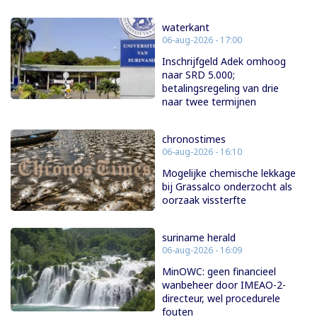
waterkant
06-aug-2026 - 17:00
Inschrijfgeld Adek omhoog
naar SRD 5.000;
betalingsregeling van drie
naar twee termijnen
chronostimes
06-aug-2026 - 16:10
Mogelijke chemische lekkage
bij Grassalco onderzocht als
oorzaak vissterfte
suriname herald
06-aug-2026 - 16:09
MinOWC: geen financieel
wanbeheer door IMEAO-2-
directeur, wel procedurele
fouten