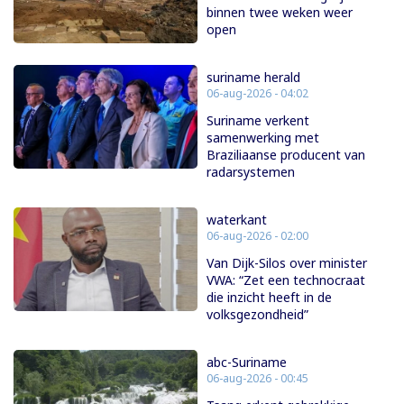
binnen twee weken weer
open
suriname herald
06-aug-2026 - 04:02
Suriname verkent
samenwerking met
Braziliaanse producent van
radarsystemen
waterkant
06-aug-2026 - 02:00
Van Dijk-Silos over minister
VWA: “Zet een technocraat
die inzicht heeft in de
volksgezondheid”
abc-Suriname
06-aug-2026 - 00:45