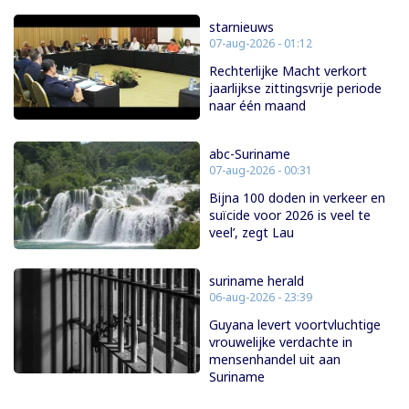
starnieuws
07-aug-2026 - 01:12
Rechterlijke Macht verkort
jaarlijkse zittingsvrije periode
naar één maand
abc-Suriname
07-aug-2026 - 00:31
Bijna 100 doden in verkeer en
suïcide voor 2026 is veel te
veel’, zegt Lau
suriname herald
06-aug-2026 - 23:39
Guyana levert voortvluchtige
vrouwelijke verdachte in
mensenhandel uit aan
Suriname