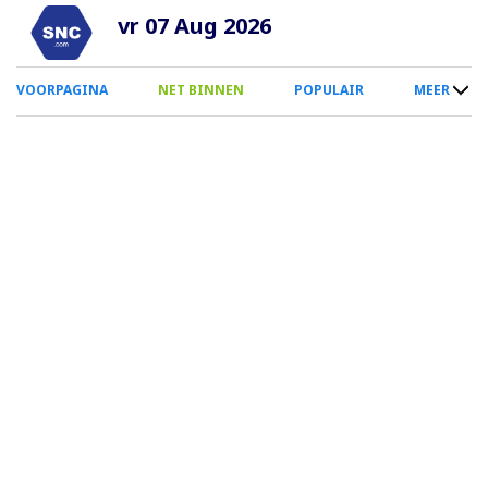
Overslaan
vr 07 Aug 2026
en
naar
0
VOORPAGINA
NET BINNEN
POPULAIR
MEER
de
Smartphone
inhoud
Menu
gaan