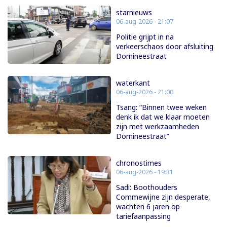
starnieuws
06-aug-2026 - 21:07
Politie grijpt in na
verkeerschaos door afsluiting
Domineestraat
waterkant
06-aug-2026 - 21:00
Tsang: “Binnen twee weken
denk ik dat we klaar moeten
zijn met werkzaamheden
Domineestraat”
chronostimes
06-aug-2026 - 19:31
Sadi: Boothouders
Commewijne zijn desperate,
wachten 6 jaren op
tariefaanpassing