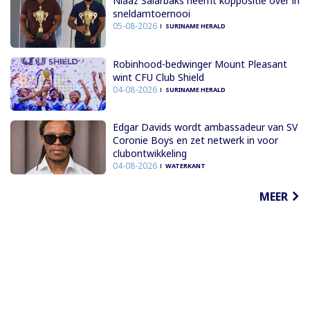
Niaaz Salarbaks neemt koppositie over in
sneldamtoernooi
05-08-2026
SURINAME HERALD
Robinhood-bedwinger Mount Pleasant
wint CFU Club Shield
04-08-2026
SURINAME HERALD
Edgar Davids wordt ambassadeur van SV
Coronie Boys en zet netwerk in voor
clubontwikkeling
04-08-2026
WATERKANT
MEER