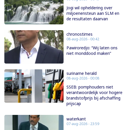
Jogi wil opheldering over
miljoenensteun aan SLM en
de resultaten daarvan
chronostimes
08-aug-2026 - 00:42
Pawiroredjo: “Wij laten ons
niet monddood maken”
suriname herald
08-aug-2026 - 00:08
SSEB: pomphouders niet
verantwoordelijk voor hogere
brandstofprijs bij afschaffing
prijscap
waterkant
07-aug-2026 - 23:59