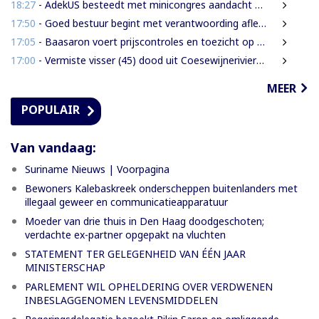
18:27
- AdekUS besteedt met minicongres aandacht aan cultureel erfgoed
17:50
- Goed bestuur begint met verantwoording afleggen
17:05
- Baasaron voert prijscontroles en toezicht op voedselveiligheid op
17:00
- Vermiste visser (45) dood uit Coesewijnerivier gehaald
MEER
POPULAIR
Van vandaag:
Suriname Nieuws | Voorpagina
Bewoners Kalebaskreek onderscheppen buitenlanders met
illegaal geweer en communicatieapparatuur
Moeder van drie thuis in Den Haag doodgeschoten;
verdachte ex-partner opgepakt na vluchten
STATEMENT TER GELEGENHEID VAN ÉÉN JAAR
MINISTERSCHAP
PARLEMENT WIL OPHELDERING OVER VERDWENEN
INBESLAGGENOMEN LEVENSMIDDELEN