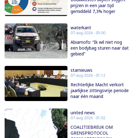
prijzen in een jaar tijd
gemiddeld 7,3% hoger
waterkant
07-aug-2026 - 05:00
Abiamofo: “Ik wil niet nog
een bodybag sturen naar dat
gebied”
starnieuws
07-aug-2026 - 01:12
Rechterlijke Macht verkort
jaarlijkse zittingsvrije periode
naar één maand
united news
07-aug-2026 - 01:02
COALITIEBREUK OM
GRENSPROTOCOL