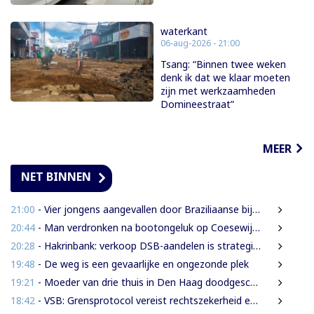
waterkant
06-aug-2026 - 21:00
Tsang: “Binnen twee weken
denk ik dat we klaar moeten
zijn met werkzaamheden
Domineestraat”
MEER
NET BINNEN
21:00
- Vier jongens aangevallen door Braziliaanse bijen tijdens leguanenjacht
20:44
- Man verdronken na bootongeluk op Coesewijnerivier
20:28
- Hakrinbank: verkoop DSB-aandelen is strategische keuze
19:48
- De weg is een gevaarlijke en ongezonde plek
19:21
- Moeder van drie thuis in Den Haag doodgeschoten; verdachte ex-partner opgepakt na vluchten
18:42
- VSB: Grensprotocol vereist rechtszekerheid en harde waarborgen