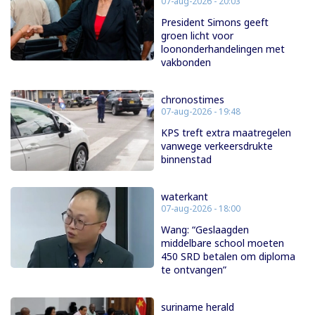
07-aug-2026 - 20:03
President Simons geeft
groen licht voor
loononderhandelingen met
vakbonden
chronostimes
07-aug-2026 - 19:48
KPS treft extra maatregelen
vanwege verkeersdrukte
binnenstad
waterkant
07-aug-2026 - 18:00
Wang: “Geslaagden
middelbare school moeten
450 SRD betalen om diploma
te ontvangen”
suriname herald