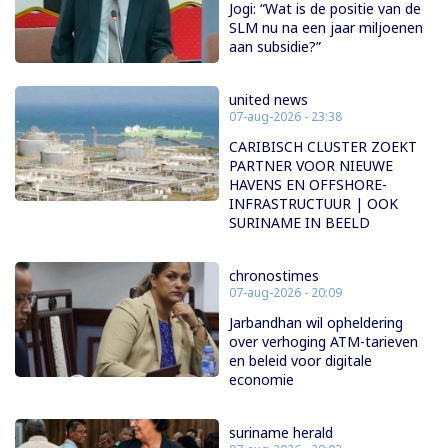
Jogi: “Wat is de positie van de
SLM nu na een jaar miljoenen
aan subsidie?”
united news
07-aug-2026 - 23:38
CARIBISCH CLUSTER ZOEKT
PARTNER VOOR NIEUWE
HAVENS EN OFFSHORE-
INFRASTRUCTUUR | OOK
SURINAME IN BEELD
chronostimes
07-aug-2026 - 20:09
Jarbandhan wil opheldering
over verhoging ATM-tarieven
en beleid voor digitale
economie
suriname herald