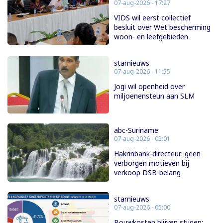
07-aug-2026 - 17:27
VIDS wil eerst collectief
besluit over Wet bescherming
woon- en leefgebieden
starnieuws
07-aug-2026 - 11:55
Jogi wil openheid over
miljoenensteun aan SLM
abc-Suriname
07-aug-2026 - 05:01
Hakrinbank-directeur: geen
verborgen motieven bij
verkoop DSB-belang
starnieuws
07-aug-2026 - 05:00
Bouwkosten blijven stijgen: