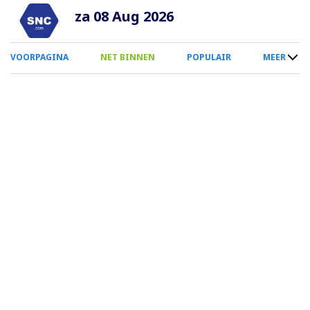
Overslaan
za 08 Aug 2026
en
naar
0
VOORPAGINA
NET BINNEN
POPULAIR
MEER
de
Smartphone
inhoud
Menu
gaan