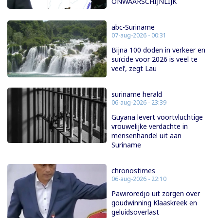
ONWAARSCHIJNLIJK
abc-Suriname
07-aug-2026 - 00:31
Bijna 100 doden in verkeer en
suïcide voor 2026 is veel te
veel’, zegt Lau
suriname herald
06-aug-2026 - 23:39
Guyana levert voortvluchtige
vrouwelijke verdachte in
mensenhandel uit aan
Suriname
chronostimes
06-aug-2026 - 22:10
Pawiroredjo uit zorgen over
goudwinning Klaaskreek en
geluidsoverlast