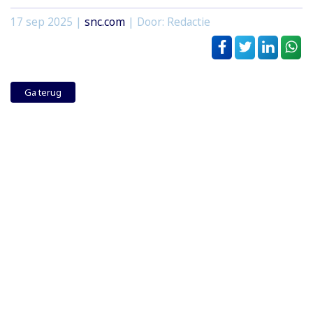
17 sep 2025
|
snc.com
| Door: Redactie
Ga terug