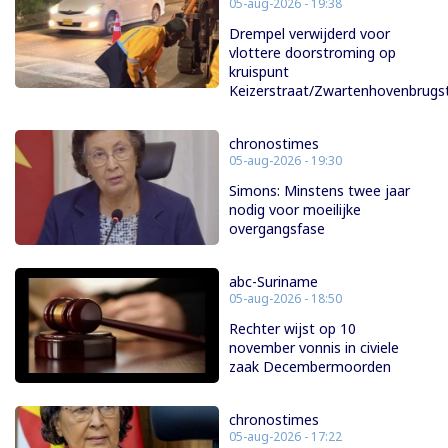
05-aug-2026 - 19:38
Drempel verwijderd voor
vlottere doorstroming op
kruispunt
Keizerstraat/Zwartenhovenbrugs
chronostimes
05-aug-2026 - 19:30
Simons: Minstens twee jaar
nodig voor moeilijke
overgangsfase
abc-Suriname
05-aug-2026 - 18:50
Rechter wijst op 10
november vonnis in civiele
zaak Decembermoorden
chronostimes
05-aug-2026 - 17:22