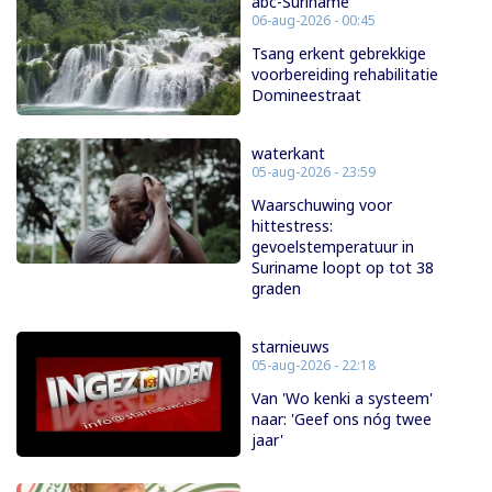
abc-Suriname
06-aug-2026 - 00:45
Tsang erkent gebrekkige
voorbereiding rehabilitatie
Domineestraat
waterkant
05-aug-2026 - 23:59
Waarschuwing voor
hittestress:
gevoelstemperatuur in
Suriname loopt op tot 38
graden
starnieuws
05-aug-2026 - 22:18
Van 'Wo kenki a systeem'
naar: 'Geef ons nóg twee
jaar'