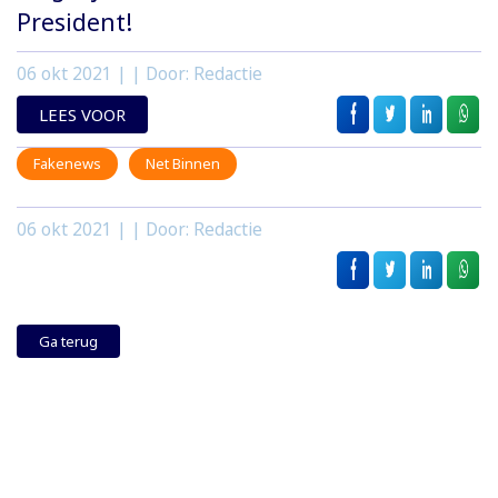
President!
06 okt 2021
| | Door: Redactie
LEES VOOR
Fakenews
Net Binnen
06 okt 2021
| | Door: Redactie
Ga terug