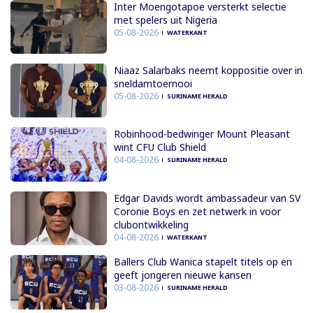
Inter Moengotapoe versterkt selectie
met spelers uit Nigeria
05-08-2026
WATERKANT
Niaaz Salarbaks neemt koppositie over in
sneldamtoernooi
05-08-2026
SURINAME HERALD
Robinhood-bedwinger Mount Pleasant
wint CFU Club Shield
04-08-2026
SURINAME HERALD
Edgar Davids wordt ambassadeur van SV
Coronie Boys en zet netwerk in voor
clubontwikkeling
04-08-2026
WATERKANT
Ballers Club Wanica stapelt titels op en
geeft jongeren nieuwe kansen
03-08-2026
SURINAME HERALD