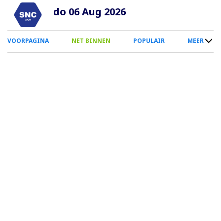
Overslaan
do 06 Aug 2026
en
naar
0
VOORPAGINA
NET BINNEN
POPULAIR
MEER
de
Smartphone
inhoud
Menu
gaan