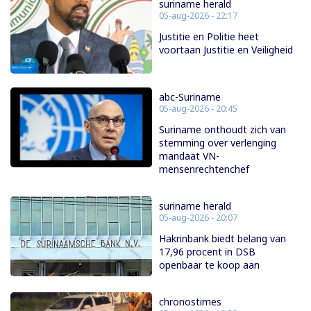
suriname herald
05-aug-2026 - 22:17
Justitie en Politie heet
voortaan Justitie en Veiligheid
abc-Suriname
05-aug-2026 - 20:45
Suriname onthoudt zich van
stemming over verlenging
mandaat VN-
mensenrechtenchef
suriname herald
05-aug-2026 - 20:07
Hakrinbank biedt belang van
17,96 procent in DSB
openbaar te koop aan
chronostimes