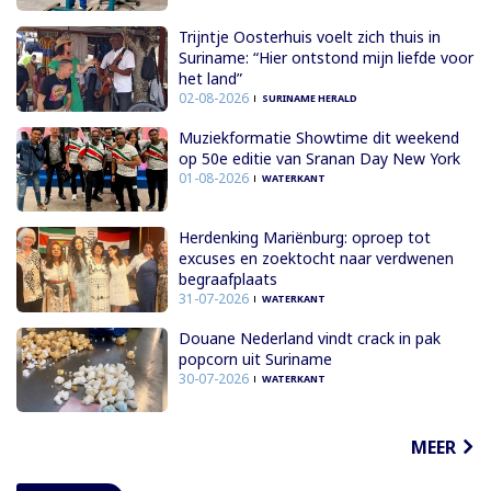
Trijntje Oosterhuis voelt zich thuis in
Suriname: “Hier ontstond mijn liefde voor
het land”
02-08-2026
SURINAME HERALD
Muziekformatie Showtime dit weekend
op 50e editie van Sranan Day New York
01-08-2026
WATERKANT
Herdenking Mariënburg: oproep tot
excuses en zoektocht naar verdwenen
begraafplaats
31-07-2026
WATERKANT
Douane Nederland vindt crack in pak
popcorn uit Suriname
30-07-2026
WATERKANT
MEER