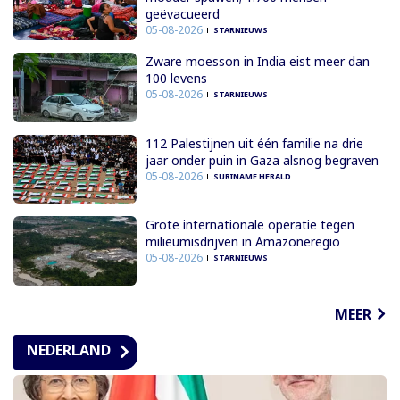
geëvacueerd
05-08-2026
STARNIEUWS
Zware moesson in India eist meer dan
100 levens
05-08-2026
STARNIEUWS
112 Palestijnen uit één familie na drie
jaar onder puin in Gaza alsnog begraven
05-08-2026
SURINAME HERALD
Grote internationale operatie tegen
milieumisdrijven in Amazoneregio
05-08-2026
STARNIEUWS
MEER
NEDERLAND