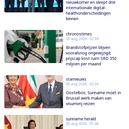
nieuwkomer en sleept drie
internationale digital-
healthonderscheidingen
binnen
chronostimes
05-aug-2026 - 02:39
Brandstofprijzen blijven
vooralsnog ongewijzigd;
prijscap kost ruim SRD 350
miljoen per maand
starnieuws
05-aug-2026 - 02:26
Oostelbos: Suriname moet in
Brussel werk maken van
visumvrij reizen
suriname herald
05-aug-2026 - 01:48