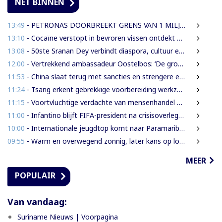
NET BINNEN
13:49
- PETRONAS DOORBREEKT GRENS VAN 1 MILJARD VATEN IN BLOK 52 | WAT BETEKENT DEZE MIJLPAAL VOOR DE SURINAAMSE ECONOMIE?
13:10
- Cocaïne verstopt in bevroren vissen ontdekt bij douanecontrole
13:08
- 50ste Sranan Dey verbindt diaspora, cultuur en ondernemerschap in New York
12:00
- Vertrekkend ambassadeur Oostelbos: ‘De grootste rijkdom van Suriname zijn de mensen’
11:53
- China slaat terug met sancties en strengere exportregels in handelsconflict met VS
11:24
- Tsang erkent gebrekkige voorbereiding werkzaamheden Domineestraat
11:15
- Voortvluchtige verdachte van mensenhandel uitgeleverd door Guyana
11:00
- Infantino blijft FIFA-president na crisisoverleg en biedt excuses aan
10:00
- Internationale jeugdtop komt naar Paramaribo voor BAITALI COTECC U14 Tennis Cup
09:55
- Warm en overwegend zonnig, later kans op lokale onweersbuien
MEER
POPULAIR
Van vandaag:
Suriname Nieuws | Voorpagina