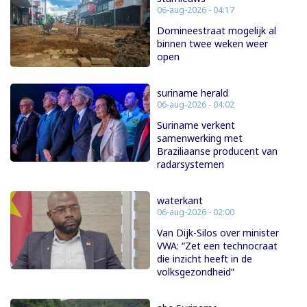
06-aug-2026 - 04:17
Domineestraat mogelijk al
binnen twee weken weer
open
suriname herald
06-aug-2026 - 04:02
Suriname verkent
samenwerking met
Braziliaanse producent van
radarsystemen
waterkant
06-aug-2026 - 02:00
Van Dijk-Silos over minister
VWA: “Zet een technocraat
die inzicht heeft in de
volksgezondheid”