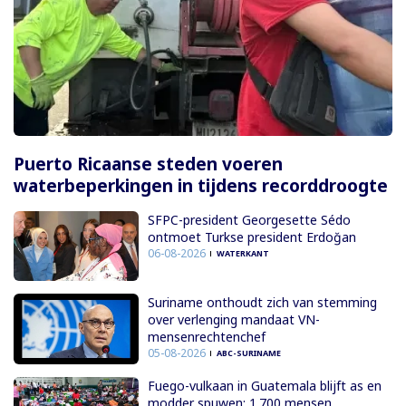
Puerto Ricaanse steden voeren
waterbeperkingen in tijdens recorddroogte
SFPC-president Georgesette Sédo
ontmoet Turkse president Erdoğan
06-08-2026
WATERKANT
Suriname onthoudt zich van stemming
over verlenging mandaat VN-
mensenrechtenchef
05-08-2026
ABC-SURINAME
Fuego-vulkaan in Guatemala blijft as en
modder spuwen; 1.700 mensen