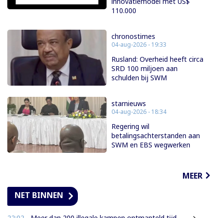
innovatiemodel met US$
110.000
chronostimes
04-aug-2026 - 19:33
Rusland: Overheid heeft circa
SRD 100 miljoen aan
schulden bij SWM
starnieuws
04-aug-2026 - 18:34
Regering wil
betalingsachterstanden aan
SWM en EBS wegwerken
MEER
NET BINNEN
22:02
- Meer dan 200 illegale kampen ontmanteld tijdens operatie bij Moeroekreek