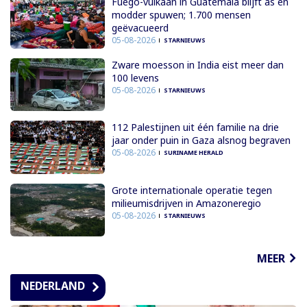
Fuego-vulkaan in Guatemala blijft as en
modder spuwen; 1.700 mensen
geëvacueerd
05-08-2026
STARNIEUWS
Zware moesson in India eist meer dan
100 levens
05-08-2026
STARNIEUWS
112 Palestijnen uit één familie na drie
jaar onder puin in Gaza alsnog begraven
05-08-2026
SURINAME HERALD
Grote internationale operatie tegen
milieumisdrijven in Amazoneregio
05-08-2026
STARNIEUWS
MEER
NEDERLAND