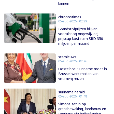
binnen
chronostimes
05-aug-2026 - 02:39
Brandstofprijzen blijven
vooralsnog ongewijzigd;
prijscap kost ruim SRD 350
miljoen per maand
starnieuws
05-aug-2026 - 02:26
Oostelbos: Suriname moet in
Brussel werk maken van
visumvrij reizen
suriname herald
05-aug-2026 - 01:48
Simons zet in op
grensbewaking, landbouw en
toerisme via buitenlandse