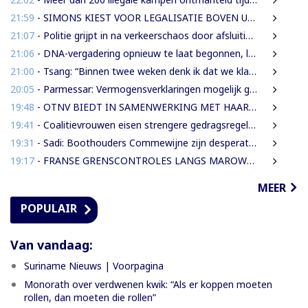
21:59
- SIMONS KIEST VOOR LEGALISATIE BOVEN UITZETTING VAN LANGDURIG VERBLIJVENDE VREEMDELINGEN
21:07
- Politie grijpt in na verkeerschaos door afsluiting Domineestraat
21:06
- DNA-vergadering opnieuw te laat begonnen, leden eisen aanpak laatkomers
21:00
- Tsang: “Binnen twee weken denk ik dat we klaar moeten zijn met werkzaamheden Domineestraat”
20:05
- Parmessar: Vermogensverklaringen mogelijk geopend bij Anti-corruptie unit
19:48
- OTNV BIEDT IN SAMENWERKING MET HAAR INTERNATIONALE PARTNERS 200 GRATIS STUDIEBEURZEN AAN TECHNISCH TALENT
19:41
- Coalitievrouwen eisen strengere gedragsregels in DNA na uitspraak Van Samson
19:31
- Sadi: Boothouders Commewijne zijn desperate, wachten 6 jaren op tariefaanpassing
19:17
- FRANSE GRENSCONTROLES LANGS MAROWIJNERIVIER WEDEROM FORS AANGESCHERPT
MEER
POPULAIR
Van vandaag:
Suriname Nieuws | Voorpagina
Monorath over verdwenen kwik: “Als er koppen moeten
rollen, dan moeten die rollen”