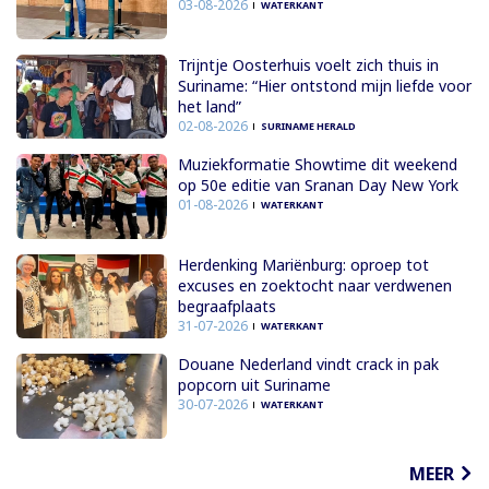
03-08-2026
WATERKANT
Trijntje Oosterhuis voelt zich thuis in
Suriname: “Hier ontstond mijn liefde voor
het land”
02-08-2026
SURINAME HERALD
Muziekformatie Showtime dit weekend
op 50e editie van Sranan Day New York
01-08-2026
WATERKANT
Herdenking Mariënburg: oproep tot
excuses en zoektocht naar verdwenen
begraafplaats
31-07-2026
WATERKANT
Douane Nederland vindt crack in pak
popcorn uit Suriname
30-07-2026
WATERKANT
MEER