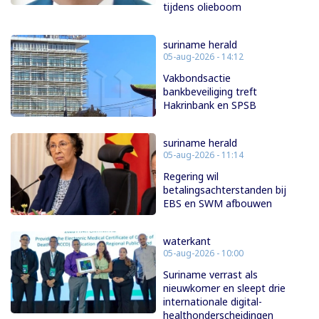
tijdens olieboom
suriname herald
05-aug-2026 - 14:12
Vakbondsactie
bankbeveiliging treft
Hakrinbank en SPSB
suriname herald
05-aug-2026 - 11:14
Regering wil
betalingsachterstanden bij
EBS en SWM afbouwen
waterkant
05-aug-2026 - 10:00
Suriname verrast als
nieuwkomer en sleept drie
internationale digital-
healthonderscheidingen