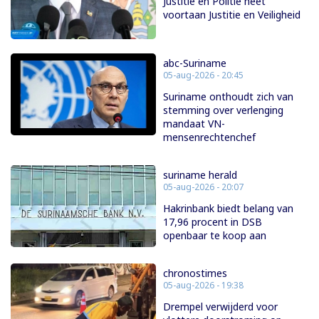
Justitie en Politie heet
voortaan Justitie en Veiligheid
abc-Suriname
05-aug-2026 - 20:45
Suriname onthoudt zich van
stemming over verlenging
mandaat VN-
mensenrechtenchef
suriname herald
05-aug-2026 - 20:07
Hakrinbank biedt belang van
17,96 procent in DSB
openbaar te koop aan
chronostimes
05-aug-2026 - 19:38
Drempel verwijderd voor