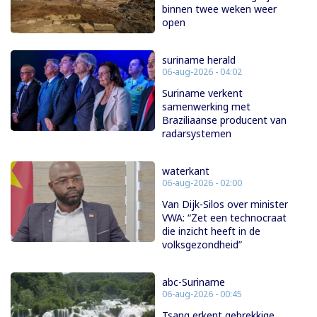
binnen twee weken weer
open
suriname herald
06-aug-2026 - 04:02
Suriname verkent
samenwerking met
Braziliaanse producent van
radarsystemen
waterkant
06-aug-2026 - 02:00
Van Dijk-Silos over minister
VWA: “Zet een technocraat
die inzicht heeft in de
volksgezondheid”
abc-Suriname
06-aug-2026 - 00:45
Tsang erkent gebrekkige