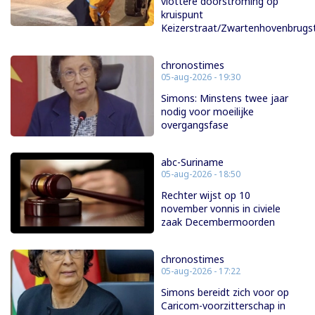
vlottere doorstroming op
kruispunt
Keizerstraat/Zwartenhovenbrugs
chronostimes
05-aug-2026 - 19:30
Simons: Minstens twee jaar
nodig voor moeilijke
overgangsfase
abc-Suriname
05-aug-2026 - 18:50
Rechter wijst op 10
november vonnis in civiele
zaak Decembermoorden
chronostimes
05-aug-2026 - 17:22
Simons bereidt zich voor op
Caricom-voorzitterschap in