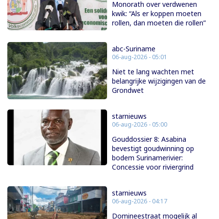
Monorath over verdwenen
kwik: “Als er koppen moeten
rollen, dan moeten die rollen”
abc-Suriname
06-aug-2026 - 05:01
Niet te lang wachten met
belangrijke wijzigingen van de
Grondwet
starnieuws
06-aug-2026 - 05:00
Gouddossier 8: Asabina
bevestigt goudwinning op
bodem Surinamerivier:
Concessie voor riviergrind
starnieuws
06-aug-2026 - 04:17
Domineestraat mogelijk al