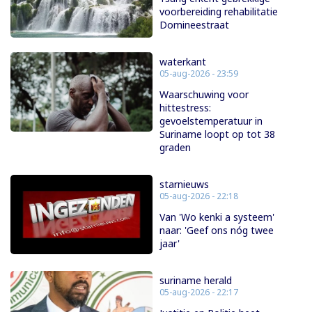
voorbereiding rehabilitatie
Domineestraat
waterkant
05-aug-2026 - 23:59
Waarschuwing voor
hittestress:
gevoelstemperatuur in
Suriname loopt op tot 38
graden
starnieuws
05-aug-2026 - 22:18
Van 'Wo kenki a systeem'
naar: 'Geef ons nóg twee
jaar'
suriname herald
05-aug-2026 - 22:17