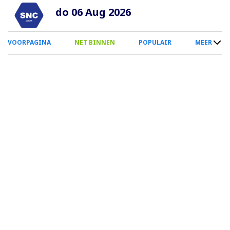
Overslaan
do 06 Aug 2026
en
naar
0
VOORPAGINA
NET BINNEN
POPULAIR
MEER
de
Smartphone
inhoud
Menu
gaan