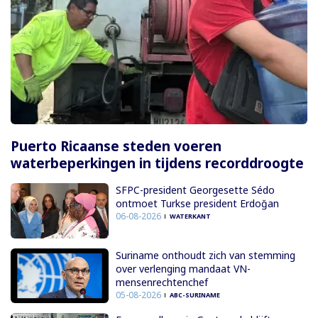
Puerto Ricaanse steden voeren
waterbeperkingen in tijdens recorddroogte
SFPC-president Georgesette Sédo
ontmoet Turkse president Erdoğan
06-08-2026
WATERKANT
Suriname onthoudt zich van stemming
over verlenging mandaat VN-
mensenrechtenchef
05-08-2026
ABC-SURINAME