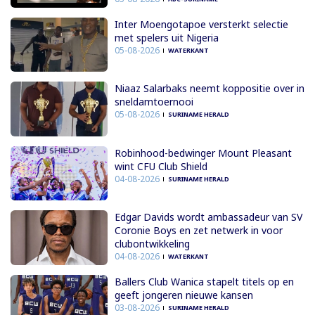
Inter Moengotapoe versterkt selectie
met spelers uit Nigeria
05-08-2026
WATERKANT
Niaaz Salarbaks neemt koppositie over in
sneldamtoernooi
05-08-2026
SURINAME HERALD
Robinhood-bedwinger Mount Pleasant
wint CFU Club Shield
04-08-2026
SURINAME HERALD
Edgar Davids wordt ambassadeur van SV
Coronie Boys en zet netwerk in voor
clubontwikkeling
04-08-2026
WATERKANT
Ballers Club Wanica stapelt titels op en
geeft jongeren nieuwe kansen
03-08-2026
SURINAME HERALD