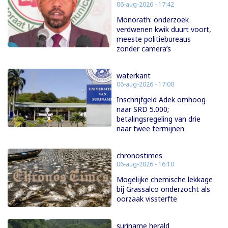
06-aug-2026 - 17:42
Monorath: onderzoek
verdwenen kwik duurt voort,
meeste politiebureaus
zonder camera’s
waterkant
06-aug-2026 - 17:00
Inschrijfgeld Adek omhoog
naar SRD 5.000;
betalingsregeling van drie
naar twee termijnen
chronostimes
06-aug-2026 - 16:10
Mogelijke chemische lekkage
bij Grassalco onderzocht als
oorzaak vissterfte
suriname herald