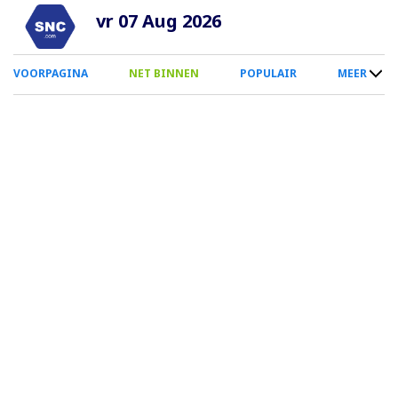
Overslaan
vr 07 Aug 2026
en
naar
0
VOORPAGINA
NET BINNEN
POPULAIR
MEER
de
Smartphone
inhoud
Menu
gaan