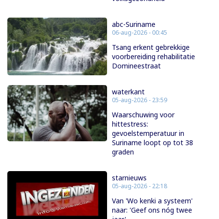
abc-Suriname
06-aug-2026 - 00:45
Tsang erkent gebrekkige
voorbereiding rehabilitatie
Domineestraat
waterkant
05-aug-2026 - 23:59
Waarschuwing voor
hittestress:
gevoelstemperatuur in
Suriname loopt op tot 38
graden
starnieuws
05-aug-2026 - 22:18
Van 'Wo kenki a systeem'
naar: 'Geef ons nóg twee