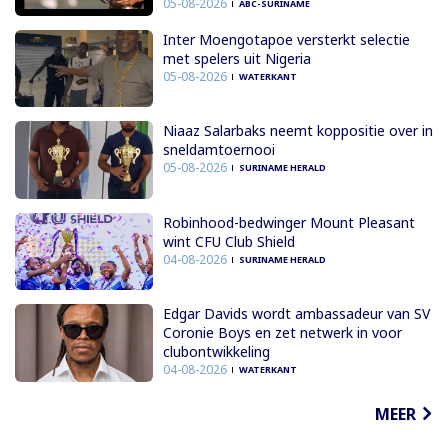
05-08-2026
ABC-SURINAME
Inter Moengotapoe versterkt selectie
met spelers uit Nigeria
05-08-2026
WATERKANT
Niaaz Salarbaks neemt koppositie over in
sneldamtoernooi
05-08-2026
SURINAME HERALD
Robinhood-bedwinger Mount Pleasant
wint CFU Club Shield
04-08-2026
SURINAME HERALD
Edgar Davids wordt ambassadeur van SV
Coronie Boys en zet netwerk in voor
clubontwikkeling
04-08-2026
WATERKANT
MEER