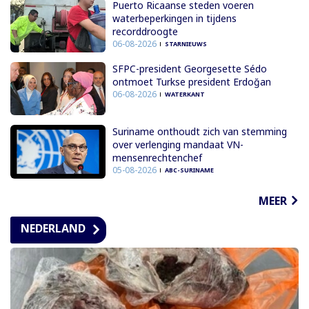
Puerto Ricaanse steden voeren
waterbeperkingen in tijdens
recorddroogte
06-08-2026
STARNIEUWS
SFPC-president Georgesette Sédo
ontmoet Turkse president Erdoğan
06-08-2026
WATERKANT
Suriname onthoudt zich van stemming
over verlenging mandaat VN-
mensenrechtenchef
05-08-2026
ABC-SURINAME
MEER
NEDERLAND