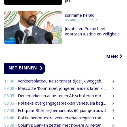
jaar'
suriname herald
05-aug-2026 - 22:17
Justitie en Politie heet
voortaan Justitie en Veiligheid
MEER
NET BINNEN
11:00
- Verkeersplateau Keizerstraat tijdelijk weggehaald vanwege chaos rond Domineestraat
09:00
- Mascotte ‘Koni’ moet jongeren anders laten kijken naar Surinaamse houtsector
08:05
- Denemarken in actie tegen AI: scholieren moeten extra mondelinge examens doen
08:03
- Politieke overgangsgesprekken Venezuela beginnen zonder Machado
07:00
- Echtpaar Bhikhie-Joemanbaks 60 jaar getrouwd
06:48
- Politie neemt extra verkeersmaatregelen rond afgesloten Domineestraat
05:59
- Column: Banken zetten met hogere ATM-tarieven digitale economie op achterstand