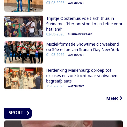
03-08-2026
WATERKANT
Trijntje Oosterhuis voelt zich thuis in
Suriname: “Hier ontstond mijn liefde voor
het land”
02-08-2026
SURINAME HERALD
Muziekformatie Showtime dit weekend
op 50e editie van Sranan Day New York
01-08-2026
WATERKANT
Herdenking Mariënburg: oproep tot
excuses en zoektocht naar verdwenen
begraafplaats
31-07-2026
WATERKANT
MEER
SPORT