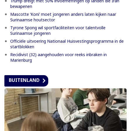
Trump dreigt met 50% invoerheffingen op landen die Iran
bewapenen
Mascotte ‘Koni’ moet jongeren anders laten kijken naar
Surinaamse houtsector
Tyrone Spong wil sportfaciliteiten voor talentvolle
Surinaamse jongeren
Officiële uitvoering Nationaal Huisvestingsprogramma in de
startblokken
Recidivist (32) aangehouden voor reeks inbraken in
Marienburg
BUITENLAND