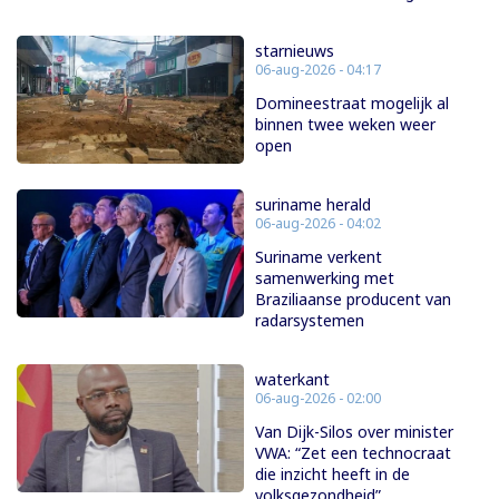
starnieuws
06-aug-2026 - 04:17
Domineestraat mogelijk al
binnen twee weken weer
open
suriname herald
06-aug-2026 - 04:02
Suriname verkent
samenwerking met
Braziliaanse producent van
radarsystemen
waterkant
06-aug-2026 - 02:00
Van Dijk-Silos over minister
VWA: “Zet een technocraat
die inzicht heeft in de
volksgezondheid”