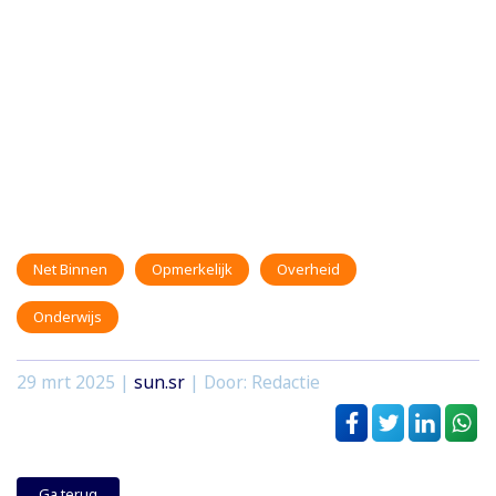
Net Binnen
Opmerkelijk
Overheid
Onderwijs
29 mrt 2025
|
sun.sr
| Door: Redactie
Ga terug