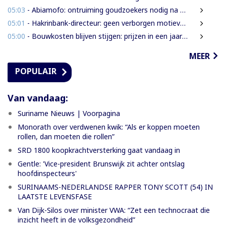
05:03
- Abiamofo: ontruiming goudzoekers nodig na dodelijke risico’s in Moeroekreek en 21 Bergi
05:01
- Hakrinbank-directeur: geen verborgen motieven bij verkoop DSB-belang
05:00
- Bouwkosten blijven stijgen: prijzen in een jaar tijd gemiddeld 7,3% hoger
MEER
POPULAIR
Van vandaag:
Suriname Nieuws | Voorpagina
Monorath over verdwenen kwik: “Als er koppen moeten
rollen, dan moeten die rollen”
SRD 1800 koopkrachtversterking gaat vandaag in
Gentle: 'Vice-president Brunswijk zit achter ontslag
hoofdinspecteurs'
SURINAAMS-NEDERLANDSE RAPPER TONY SCOTT (54) IN
LAATSTE LEVENSFASE
Van Dijk-Silos over minister VWA: “Zet een technocraat die
inzicht heeft in de volksgezondheid”