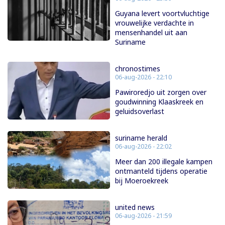
Guyana levert voortvluchtige
vrouwelijke verdachte in
mensenhandel uit aan
Suriname
chronostimes
06-aug-2026 - 22:10
Pawiroredjo uit zorgen over
goudwinning Klaaskreek en
geluidsoverlast
suriname herald
06-aug-2026 - 22:02
Meer dan 200 illegale kampen
ontmanteld tijdens operatie
bij Moeroekreek
united news
06-aug-2026 - 21:59