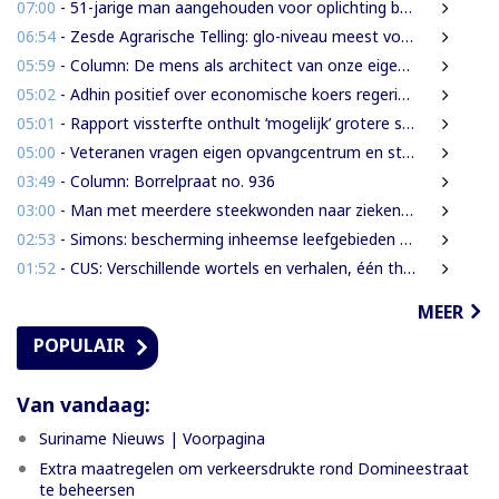
07:00
- 51-jarige man aangehouden voor oplichting bejaarde vrouw in centrum Paramaribo
06:54
- Zesde Agrarische Telling: glo-niveau meest voorkomend onder landbouwers
05:59
- Column: De mens als architect van onze eigen rampen
05:02
- Adhin positief over economische koers regering, maar wil snellere uitvoering
05:01
- Rapport vissterfte onthult ‘mogelijk’ grotere schade voor mens, dier en milieu
05:00
- Veteranen vragen eigen opvangcentrum en structurele steun: ‘Vandaag militair, morgen veteraan’
03:49
- Column: Borrelpraat no. 936
03:00
- Man met meerdere steekwonden naar ziekenhuis na ruzie bij discotheek
02:53
- Simons: bescherming inheemse leefgebieden en cultuur van nationaal belang
01:52
- CUS: Verschillende wortels en verhalen, één thuis
MEER
POPULAIR
Van vandaag:
Suriname Nieuws | Voorpagina
Extra maatregelen om verkeersdrukte rond Domineestraat
te beheersen