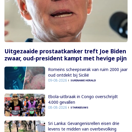
Uitgezaaide prostaatkanker treft Joe Biden
zwaar, oud-president kampt met hevige pijn
Romeins scheepswrak van ruim 2000 jaar
oud ontdekt bij Sicilië
09-08-2026
SURINAME HERALD
Ebola-uitbraak in Congo overschrijdt
4.000 gevallen
08-08-2026
STARNIEUWS
Sri Lanka: Gevangenisrellen eisen drie
levens te midden van overbevolking