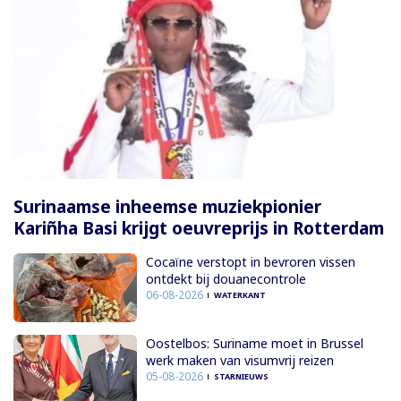
Surinaamse inheemse muziekpionier
Kariñha Basi krijgt oeuvreprijs in Rotterdam
Cocaïne verstopt in bevroren vissen
ontdekt bij douanecontrole
06-08-2026
WATERKANT
Oostelbos: Suriname moet in Brussel
werk maken van visumvrij reizen
05-08-2026
STARNIEUWS