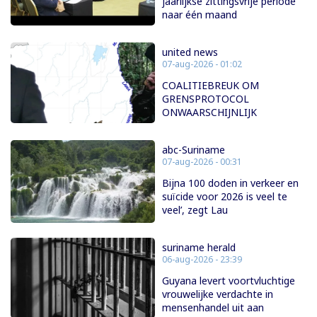
jaarlijkse zittingsvrije periode
naar één maand
united news
07-aug-2026 - 01:02
COALITIEBREUK OM
GRENSPROTOCOL
ONWAARSCHIJNLIJK
abc-Suriname
07-aug-2026 - 00:31
Bijna 100 doden in verkeer en
suïcide voor 2026 is veel te
veel’, zegt Lau
suriname herald
06-aug-2026 - 23:39
Guyana levert voortvluchtige
vrouwelijke verdachte in
mensenhandel uit aan