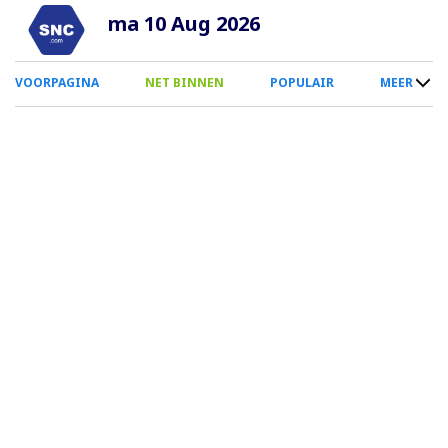
Overslaan
ma 10 Aug 2026
en
naar
0
VOORPAGINA
NET BINNEN
POPULAIR
MEER
de
Smartphone
inhoud
Menu
gaan