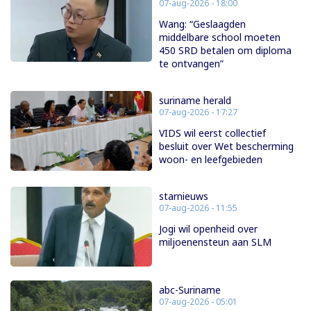
07-aug-2026 - 18:00
Wang: “Geslaagden
middelbare school moeten
450 SRD betalen om diploma
te ontvangen”
suriname herald
07-aug-2026 - 17:27
VIDS wil eerst collectief
besluit over Wet bescherming
woon- en leefgebieden
starnieuws
07-aug-2026 - 11:55
Jogi wil openheid over
miljoenensteun aan SLM
abc-Suriname
07-aug-2026 - 05:01