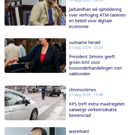
07-aug-2026 - 20:09
Jarbandhan wil opheldering
over verhoging ATM-tarieven
en beleid voor digitale
economie
suriname herald
07-aug-2026 - 20:03
President Simons geeft
groen licht voor
loononderhandelingen met
vakbonden
chronostimes
07-aug-2026 - 19:48
KPS treft extra maatregelen
vanwege verkeersdrukte
binnenstad
waterkant