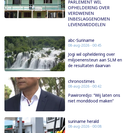
PARLEMENT WIL
OPHELDERING OVER
VERDWENEN
INBESLAGGENOMEN
LEVENSMIDDELEN
abc-Suriname
08-aug-2026 - 00:45
Jogi wil opheldering over
miljoenensteun aan SLM en
de resultaten daarvan
chronostimes
08-aug-2026 - 00:42
Pawiroredjo: “Wij laten ons
niet monddood maken”
suriname herald
08-aug-2026 - 00:08