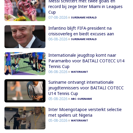
Messi schittert met twee goals en
record bij zege Inter Miami in Leagues
Cup
07-08-2026
SURINAME HERALD
Infantino blijft FIFA-president na
crisisoverleg en biedt excuses aan
06-08-2026
SURINAME HERALD
Internationale jeugdtop komt naar
Paramaribo voor BAITALI COTECC U14
Tennis Cup
06-08-2026
WATERKANT
Suriname ontvangt internationale
jeugdtennissers voor BAITALI COTECC
U14 Tennis Cup
05-08-2026
ABC-SURINAME
Inter Moengotapoe versterkt selectie
met spelers uit Nigeria
05-08-2026
WATERKANT