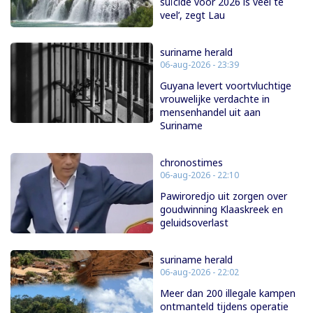
suïcide voor 2026 is veel te
veel’, zegt Lau
suriname herald
06-aug-2026 - 23:39
Guyana levert voortvluchtige
vrouwelijke verdachte in
mensenhandel uit aan
Suriname
chronostimes
06-aug-2026 - 22:10
Pawiroredjo uit zorgen over
goudwinning Klaaskreek en
geluidsoverlast
suriname herald
06-aug-2026 - 22:02
Meer dan 200 illegale kampen
ontmanteld tijdens operatie