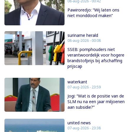
08-aug-2026 - 00:42
Pawiroredjo: “Wij laten ons
niet monddood maken”
suriname herald
08-aug-2026 - 00:08
SSEB: pomphouders niet
verantwoordelijk voor hogere
brandstofprijs bij afschaffing
prijscap
waterkant
07-aug-2026 - 23:59
Jogi: “Wat is de positie van de
SLM nu na een jaar miljoenen
aan subsidie?”
united news
07-aug-2026 - 23:38