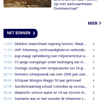
zijn met werkzaamheden
Domineestraat”
MEER
NET BINNEN
12:00
- Mulokot waarschuwt regering-Simons: ‘Maak van 5-kilometerwet geen uitstel van echte grondenrechten’
11:54
- VHP: Erkenning, rechtvaardigheid en verbondenheid op 9 augustus
11:10
- Jogi vraagt opheldering over miljoenensteun aan SLM en behaalde resultaten
10:00
- 57-jarige voetganger onder bedreiging van mes beroofd van mobiele telefoon
09:56
- Zonnige zondag met temperaturen tot 34 graden
08:14
- Romeins scheepswrak van ruim 2000 jaar oud ontdekt bij Sicilië
08:00
- Echtpaar Wongso-Wagijo 50 jaar getrouwd
07:58
- Autobomaanslag schudt Colombia op na inauguratie van hardline president
06:46
- Abiamofo: schoon water en 24 uur stroom moeten ook afgelegen dorpen bereiken
06:03
- Suriname was er niet voordat de Inheemse volken er waren