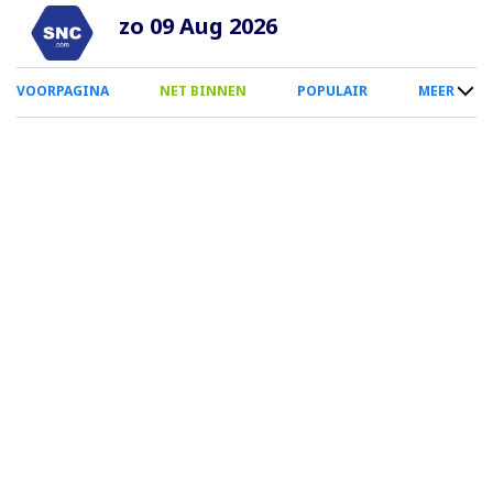
Overslaan
zo 09 Aug 2026
en
naar
0
VOORPAGINA
NET BINNEN
POPULAIR
MEER
de
Smartphone
inhoud
Menu
gaan