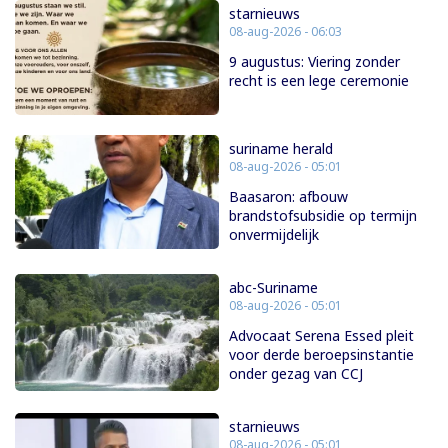
starnieuws
08-aug-2026 - 06:03
9 augustus: Viering zonder
recht is een lege ceremonie
suriname herald
08-aug-2026 - 05:01
Baasaron: afbouw
brandstofsubsidie op termijn
onvermijdelijk
abc-Suriname
08-aug-2026 - 05:01
Advocaat Serena Essed pleit
voor derde beroepsinstantie
onder gezag van CCJ
starnieuws
08-aug-2026 - 05:01