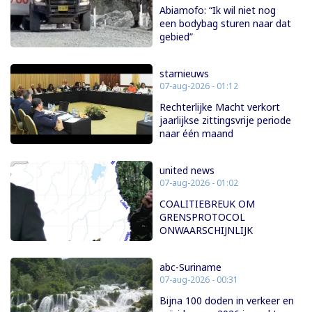
Abiamofo: “Ik wil niet nog
een bodybag sturen naar dat
gebied”
starnieuws
07-aug-2026 - 01:12
Rechterlijke Macht verkort
jaarlijkse zittingsvrije periode
naar één maand
united news
07-aug-2026 - 01:02
COALITIEBREUK OM
GRENSPROTOCOL
ONWAARSCHIJNLIJK
abc-Suriname
07-aug-2026 - 00:31
Bijna 100 doden in verkeer en