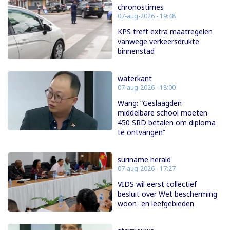
chronostimes
07-aug-2026 - 19:48
KPS treft extra maatregelen
vanwege verkeersdrukte
binnenstad
waterkant
07-aug-2026 - 18:00
Wang: “Geslaagden
middelbare school moeten
450 SRD betalen om diploma
te ontvangen”
suriname herald
07-aug-2026 - 17:27
VIDS wil eerst collectief
besluit over Wet bescherming
woon- en leefgebieden