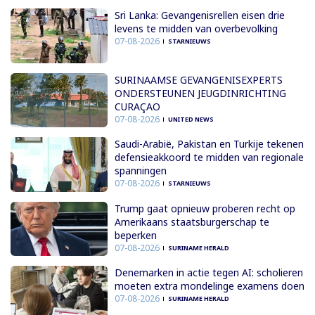
Sri Lanka: Gevangenisrellen eisen drie
levens te midden van overbevolking
07-08-2026
STARNIEUWS
SURINAAMSE GEVANGENISEXPERTS
ONDERSTEUNEN JEUGDINRICHTING
CURAÇAO
07-08-2026
UNITED NEWS
Saudi-Arabië, Pakistan en Turkije tekenen
defensieakkoord te midden van regionale
spanningen
07-08-2026
STARNIEUWS
Trump gaat opnieuw proberen recht op
Amerikaans staatsburgerschap te
beperken
07-08-2026
SURINAME HERALD
Denemarken in actie tegen AI: scholieren
moeten extra mondelinge examens doen
07-08-2026
SURINAME HERALD