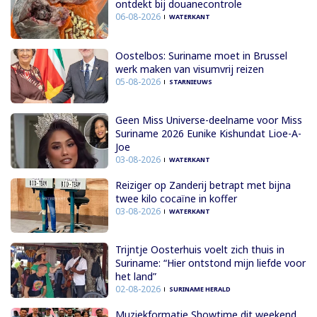
ontdekt bij douanecontrole
06-08-2026
WATERKANT
Oostelbos: Suriname moet in Brussel
werk maken van visumvrij reizen
05-08-2026
STARNIEUWS
Geen Miss Universe-deelname voor Miss
Suriname 2026 Eunike Kishundat Lioe-A-
Joe
03-08-2026
WATERKANT
Reiziger op Zanderij betrapt met bijna
twee kilo cocaïne in koffer
03-08-2026
WATERKANT
Trijntje Oosterhuis voelt zich thuis in
Suriname: “Hier ontstond mijn liefde voor
het land”
02-08-2026
SURINAME HERALD
Muziekformatie Showtime dit weekend