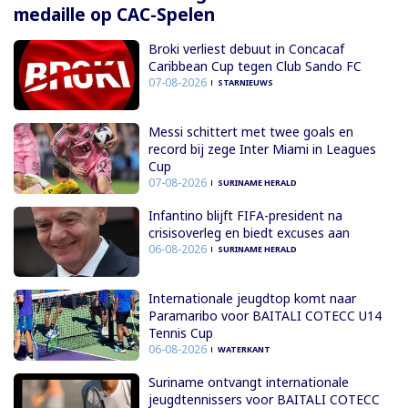
medaille op CAC-Spelen
Broki verliest debuut in Concacaf
Caribbean Cup tegen Club Sando FC
07-08-2026
STARNIEUWS
Messi schittert met twee goals en
record bij zege Inter Miami in Leagues
Cup
07-08-2026
SURINAME HERALD
Infantino blijft FIFA-president na
crisisoverleg en biedt excuses aan
06-08-2026
SURINAME HERALD
Internationale jeugdtop komt naar
Paramaribo voor BAITALI COTECC U14
Tennis Cup
06-08-2026
WATERKANT
Suriname ontvangt internationale
jeugdtennissers voor BAITALI COTECC