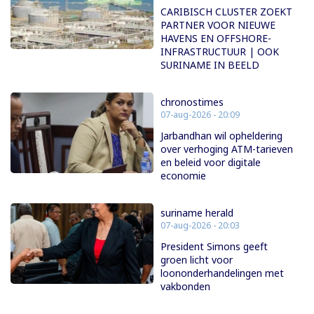
CARIBISCH CLUSTER ZOEKT
PARTNER VOOR NIEUWE
HAVENS EN OFFSHORE-
INFRASTRUCTUUR | OOK
SURINAME IN BEELD
chronostimes
07-aug-2026 - 20:09
Jarbandhan wil opheldering
over verhoging ATM-tarieven
en beleid voor digitale
economie
suriname herald
07-aug-2026 - 20:03
President Simons geeft
groen licht voor
loononderhandelingen met
vakbonden