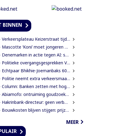
T BINNEN
Verkeersplateau Keizerstraat tijdelijk weggehaald vanwege chaos rond Domineestraat
Mascotte ‘Koni’ moet jongeren anders laten kijken naar Surinaamse houtsector
Denemarken in actie tegen AI: scholieren moeten extra mondelinge examens doen
Politieke overgangsgesprekken Venezuela beginnen zonder Machado
 Echtpaar Bhikhie-Joemanbaks 60 jaar getrouwd
Politie neemt extra verkeersmaatregelen rond afgesloten Domineestraat
Column: Banken zetten met hogere ATM-tarieven digitale economie op achterstand
Abiamofo: ontruiming goudzoekers nodig na dodelijke risico’s in Moeroekreek en 21 Bergi
Hakrinbank-directeur: geen verborgen motieven bij verkoop DSB-belang
Bouwkosten blijven stijgen: prijzen in een jaar tijd gemiddeld 7,3% hoger
MEER
PULAIR