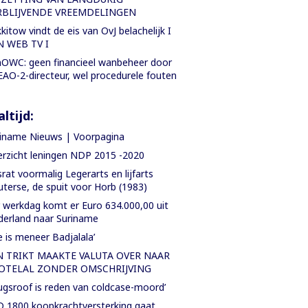
RBLIJVENDE VREEMDELINGEN
kitow vindt de eis van OvJ belachelijk I
N WEB TV I
OWC: geen financieel wanbeheer door
AO-2-directeur, wel procedurele fouten
ltijd:
iname Nieuws | Voorpagina
rzicht leningen NDP 2015 -2020
rat voormalig Legerarts en lijfarts
terse, de spuit voor Horb (1983)
 werkdag komt er Euro 634.000,00 uit
erland naar Suriname
e is meneer Badjalala’
N TRIKT MAAKTE VALUTA OVER NAAR
OTELAL ZONDER OMSCHRIJVING
ugsroof is reden van coldcase-moord’
 1800 koopkrachtversterking gaat