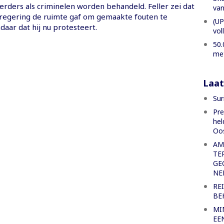
erders als criminelen worden behandeld. Feller zei dat
van
e regering de ruimte gaf om gemaakte fouten te
(UP
daar dat hij nu protesteert.
vol
50.
met
Laat
Sur
Pre
hel
Oo
AM
TE
GE
NE
RE
BE
MI
EE