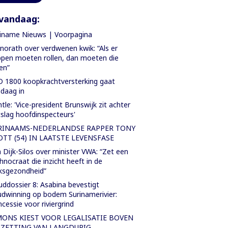
vandaag:
iname Nieuws | Voorpagina
orath over verdwenen kwik: “Als er
pen moeten rollen, dan moeten die
len”
 1800 koopkrachtversterking gaat
daag in
tle: 'Vice-president Brunswijk zit achter
slag hoofdinspecteurs'
RINAAMS-NEDERLANDSE RAPPER TONY
OTT (54) IN LAATSTE LEVENSFASE
 Dijk-Silos over minister VWA: “Zet een
hnocraat die inzicht heeft in de
ksgezondheid”
ddossier 8: Asabina bevestigt
dwinning op bodem Surinamerivier:
cessie voor riviergrind
MONS KIEST VOOR LEGALISATIE BOVEN
TZETTING VAN LANGDURIG