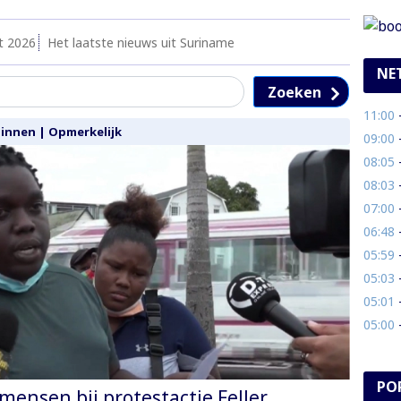
t 2026
Het laatste nieuws uit Suriname
NE
Zoeken
11:00
- 
Binnen
|
Opmerkelijk
09:00
- 
08:05
- 
08:03
- 
07:00
-
06:48
- 
05:59
- 
05:03
- 
05:01
- 
05:00
- 
PO
mensen bij protestactie Feller