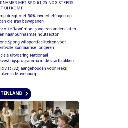
RINAMER MET SRD 61,25 NOG STEEDS
ET UITKOMT
mp dreigt met 50% invoerheffingen op
den die Iran bewapenen
cotte ‘Koni’ moet jongeren anders laten
ken naar Surinaamse houtsector
one Spong wil sportfaciliteiten voor
entvolle Surinaamse jongeren
iciële uitvoering Nationaal
svestingsprogramma in de startblokken
idivist (32) aangehouden voor reeks
raken in Marienburg
ITENLAND