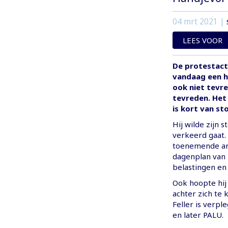
04 mrt 2021
|
LEES VOOR
De protestacti
vandaag een ha
ook niet tevr
tevreden. Het i
is kort van st
Hij wilde zijn 
verkeerd gaat.
toenemende ar
dagenplan van 
belastingen en 
Ook hoopte hij 
achter zich te k
Feller is verpl
en later PALU.