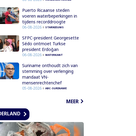
Puerto Ricaanse steden
voeren waterbeperkingen in
tijdens recorddroogte
06-08-2026
STARNIEUWS
SFPC-president Georgesette
Sédo ontmoet Turkse
president Erdoğan
06-08-2026
WATERKANT
Suriname onthoudt zich van
stemming over verlenging
mandaat VN-
mensenrechtenchef
05-08-2026
ABC-SURINAME
MEER
DERLAND