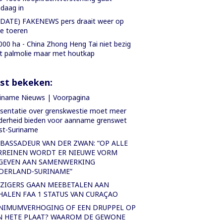
daag in
DATE) FAKENEWS pers draait weer op
le toeren
000 ha - China Zhong Heng Tai niet bezig
 palmolie maar met houtkap
st bekeken:
iname Nieuws | Voorpagina
sentatie over grenskwestie moet meer
derheid bieden voor aanname grenswet
st-Suriname
BASSADEUR VAN DER ZWAN: “OP ALLE
RREINEN WORDT ER NIEUWE VORM
GEVEN AAN SAMENWERKING
DERLAND-SURINAME”
IZIGERS GAAN MEEBETALEN AAN
HALEN FAA 1 STATUS VAN CURAÇAO
NIMUMVERHOGING OF EEN DRUPPEL OP
N HETE PLAAT? WAAROM DE GEWONE