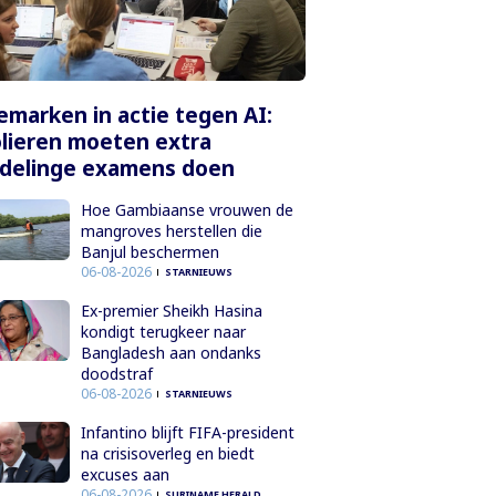
marken in actie tegen AI:
lieren moeten extra
delinge examens doen
Hoe Gambiaanse vrouwen de
mangroves herstellen die
Banjul beschermen
06-08-2026
STARNIEUWS
Ex-premier Sheikh Hasina
kondigt terugkeer naar
Bangladesh aan ondanks
doodstraf
06-08-2026
STARNIEUWS
Infantino blijft FIFA-president
na crisisoverleg en biedt
excuses aan
06-08-2026
SURINAME HERALD