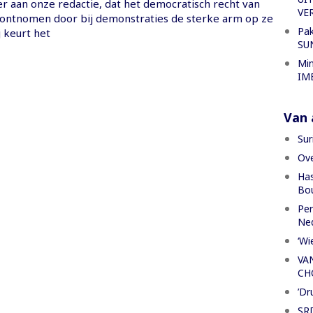
er aan onze redactie, dat het democratisch recht van
VE
ontnomen door bij demonstraties de sterke arm op ze
Pak
j keurt het
SU
Min
IME
Van a
Sur
Ove
Has
Bou
Per
Ned
‘Wi
VA
CH
’Dr
SRD