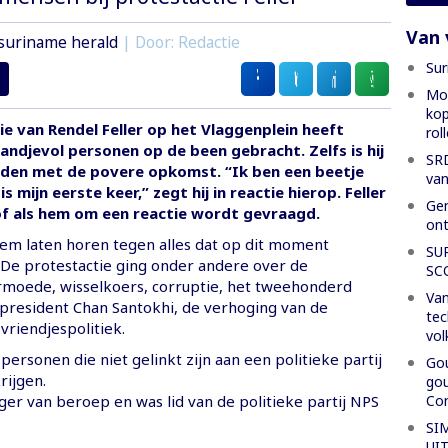
Van 
suriname herald
| Door: Redactie
Sur
Mon
kop
e van Rendel Feller op het Vlaggenplein heeft
rol
ndjevol personen op de been gebracht. Zelfs is hij
SRD
eden met de povere opkomst. “Ik ben een beetje
van
s mijn eerste keer,” zegt hij in reactie hierop. Feller
Gen
of als hem om een reactie wordt gevraagd.
ont
stem laten horen tegen alles dat op dit moment
SU
 De protestactie ging onder andere over de
SC
moede, wisselkoers, corruptie, het tweehonderd
Van
president Chan Santokhi, de verhoging van de
tec
vriendjespolitiek.
vol
personen die niet gelinkt zijn aan een politieke partij
Gou
rijgen.
gou
Con
eger van beroep en was lid van de politieke partij NPS
SI
UI