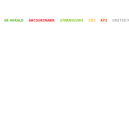
Overslaan
en
naar
SR-HERALD
ABCSURINAME
STARNIEUWS
CDS
KPS
UNITED 
de
inhoud
gaan