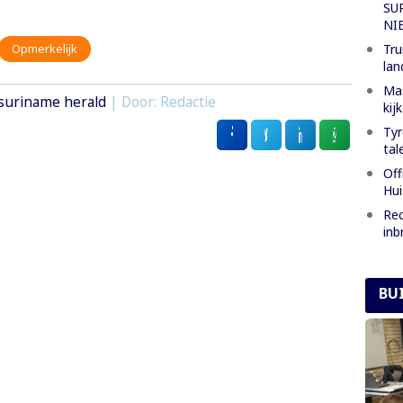
SU
NI
Tru
Opmerkelijk
lan
Mas
suriname herald
| Door: Redactie
kij
Tyr
tal
Off
Hui
Rec
inb
BU