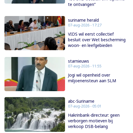
te ontvangen”
suriname herald
07-aug-2026 - 17:27
VIDS wil eerst collectief
besluit over Wet bescherming
woon- en leefgebieden
starnieuws
07-aug-2026 - 11:55
Jogi wil openheid over
miljoenensteun aan SLM
abc-Suriname
07-aug-2026 - 05:01
Hakrinbank-directeur: geen
verborgen motieven bij
verkoop DSB-belang