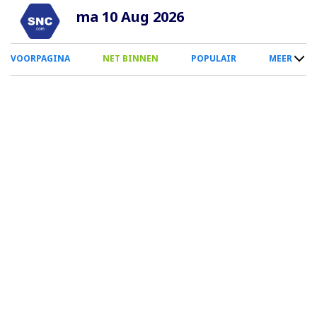
Overslaan
ma 10 Aug 2026
en
naar
0
VOORPAGINA
NET BINNEN
POPULAIR
MEER
de
Smartphone
inhoud
Menu
gaan