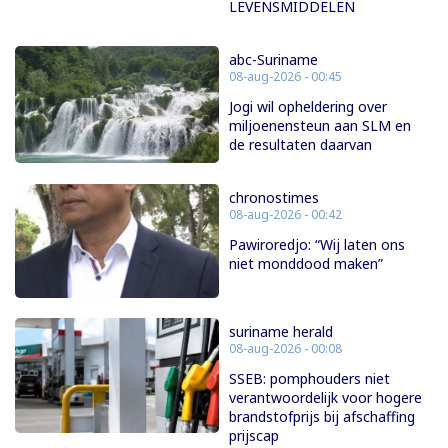
LEVENSMIDDELEN
abc-Suriname
08-aug-2026 - 00:45
Jogi wil opheldering over
miljoenensteun aan SLM en
de resultaten daarvan
chronostimes
08-aug-2026 - 00:42
Pawiroredjo: “Wij laten ons
niet monddood maken”
suriname herald
08-aug-2026 - 00:08
SSEB: pomphouders niet
verantwoordelijk voor hogere
brandstofprijs bij afschaffing
prijscap