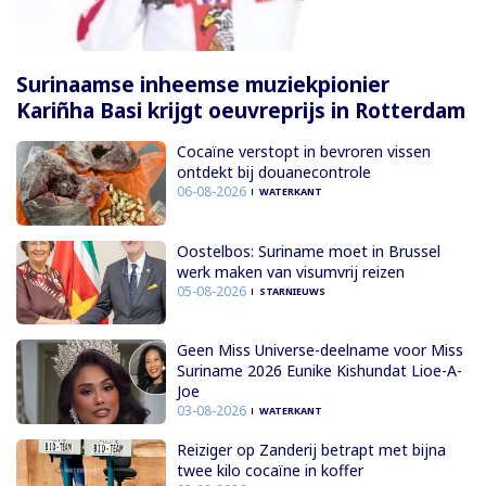
Surinaamse inheemse muziekpionier
Kariñha Basi krijgt oeuvreprijs in Rotterdam
Cocaïne verstopt in bevroren vissen
ontdekt bij douanecontrole
06-08-2026
WATERKANT
Oostelbos: Suriname moet in Brussel
werk maken van visumvrij reizen
05-08-2026
STARNIEUWS
Geen Miss Universe-deelname voor Miss
Suriname 2026 Eunike Kishundat Lioe-A-
Joe
03-08-2026
WATERKANT
Reiziger op Zanderij betrapt met bijna
twee kilo cocaïne in koffer