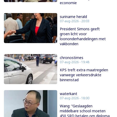
economie
suriname herald
07-aug-2026 - 20:03
President Simons geeft
groen licht voor
loononderhandelingen met
vakbonden
chronostimes
07-aug-2026 - 19:48
KPS treft extra maatregelen
vanwege verkeersdrukte
binnenstad
waterkant
07-aug-2026 - 18:00
Wang: “Geslaagden
middelbare school moeten
450 SRD betalen om diploma