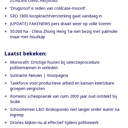
ZONDER OMSCHRIJVING
’Drugsroof is reden van coldcase-moord’
SRD 1800 koopkrachtversterking gaat vandaag in
(UPDATE) FAKENEWS pers draait weer op volle toeren
50.000 ha - China Zhong Heng Tai niet bezig met palmolie
maar met houtkap
Laatst bekeken:
Monorath: Ernstige fouten bij selectieprocedure
politiemannen in verleden
Suriname Nieuws | Voorpagina
Taskforce voor productieve arbeid en kansen kwetsbare
groepen vergroten
Romeins scheepswrak van ruim 2000 jaar oud ontdekt bij
Sicilië
Schoolterrein LBO Brokopondo niet langer onder water na
ingreep
Drones blijken nu al effectief tijdens politiewerk