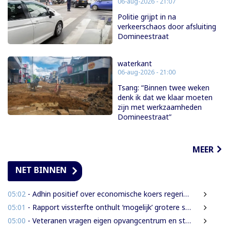
06-aug-2026 - 21:07
Politie grijpt in na
verkeerschaos door afsluiting
Domineestraat
waterkant
06-aug-2026 - 21:00
Tsang: “Binnen twee weken
denk ik dat we klaar moeten
zijn met werkzaamheden
Domineestraat”
MEER
NET BINNEN
05:02
- Adhin positief over economische koers regering, maar wil snellere uitvoering
05:01
- Rapport vissterfte onthult ‘mogelijk’ grotere schade voor mens, dier en milieu
05:00
- Veteranen vragen eigen opvangcentrum en structurele steun: ‘Vandaag militair, morgen veteraan’