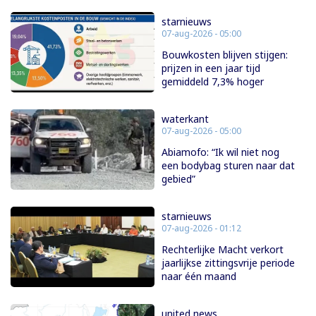
starnieuws
07-aug-2026 - 05:00
Bouwkosten blijven stijgen:
prijzen in een jaar tijd
gemiddeld 7,3% hoger
waterkant
07-aug-2026 - 05:00
Abiamofo: “Ik wil niet nog
een bodybag sturen naar dat
gebied”
starnieuws
07-aug-2026 - 01:12
Rechterlijke Macht verkort
jaarlijkse zittingsvrije periode
naar één maand
united news