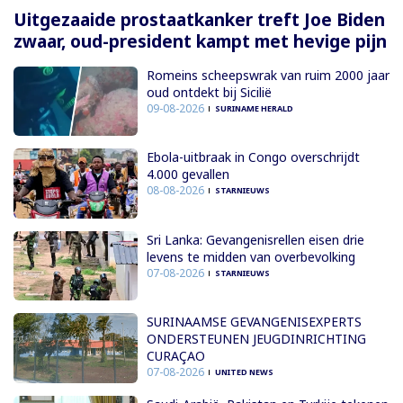
Uitgezaaide prostaatkanker treft Joe Biden
zwaar, oud-president kampt met hevige pijn
Romeins scheepswrak van ruim 2000 jaar
oud ontdekt bij Sicilië
09-08-2026
SURINAME HERALD
Ebola-uitbraak in Congo overschrijdt
4.000 gevallen
08-08-2026
STARNIEUWS
Sri Lanka: Gevangenisrellen eisen drie
levens te midden van overbevolking
07-08-2026
STARNIEUWS
SURINAAMSE GEVANGENISEXPERTS
ONDERSTEUNEN JEUGDINRICHTING
CURAÇAO
07-08-2026
UNITED NEWS