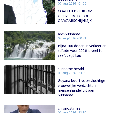
07-aug-2026 - 01:02
COALITIEBREUK OM
GRENSPROTOCOL
ONWAARSCHIJNLIJK
abc-Suriname
07-aug-2026 - 00:31
Bijna 100 doden in verkeer en
suïcide voor 2026 is veel te
veel’, zegt Lau
suriname herald
06-aug-2026 - 23:39
Guyana levert voortvluchtige
vrouwelijke verdachte in
mensenhandel uit aan
Suriname
chronostimes
06-aug-2026 - 22:10