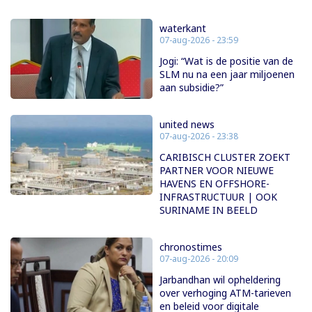
waterkant
07-aug-2026 - 23:59
Jogi: “Wat is de positie van de
SLM nu na een jaar miljoenen
aan subsidie?”
united news
07-aug-2026 - 23:38
CARIBISCH CLUSTER ZOEKT
PARTNER VOOR NIEUWE
HAVENS EN OFFSHORE-
INFRASTRUCTUUR | OOK
SURINAME IN BEELD
chronostimes
07-aug-2026 - 20:09
Jarbandhan wil opheldering
over verhoging ATM-tarieven
en beleid voor digitale