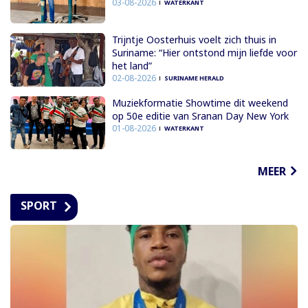
03-08-2026
WATERKANT
Trijntje Oosterhuis voelt zich thuis in
Suriname: “Hier ontstond mijn liefde voor
het land”
02-08-2026
SURINAME HERALD
Muziekformatie Showtime dit weekend
op 50e editie van Sranan Day New York
01-08-2026
WATERKANT
MEER
SPORT