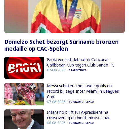
Domelzo Schet bezorgt Suriname bronzen
medaille op CAC-Spelen
Broki verliest debuut in Concacaf
Caribbean Cup tegen Club Sando FC
07-08-2026
STARNIEUWS
Messi schittert met twee goals en
record bij zege Inter Miami in Leagues
Cup
07-08-2026
SURINAME HERALD
Infantino blijft FIFA-president na
crisisoverleg en biedt excuses aan
06-08-2026
SURINAME HERALD