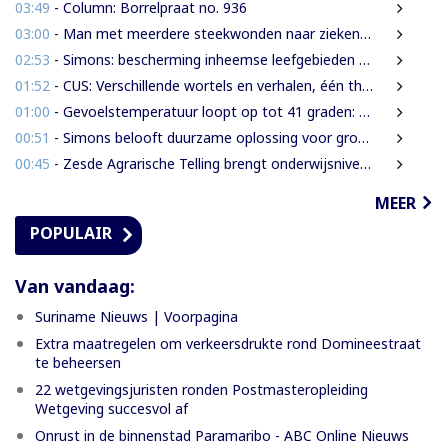
03:49
- Column: Borrelpraat no. 936
03:00
- Man met meerdere steekwonden naar ziekenhuis na ruzie bij discotheek
02:53
- Simons: bescherming inheemse leefgebieden en cultuur van nationaal belang
01:52
- CUS: Verschillende wortels en verhalen, één thuis
01:00
- Gevoelstemperatuur loopt op tot 41 graden: waarschuwing voor hittestress in Suriname
00:51
- Simons belooft duurzame oplossing voor grondenrechtenvraagstuk
00:45
- Zesde Agrarische Telling brengt onderwijsniveau landbouwers in kaart
MEER
POPULAIR
Van vandaag:
Suriname Nieuws | Voorpagina
Extra maatregelen om verkeersdrukte rond Domineestraat
te beheersen
22 wetgevingsjuristen ronden Postmasteropleiding
Wetgeving succesvol af
Onrust in de binnenstad Paramaribo - ABC Online Nieuws