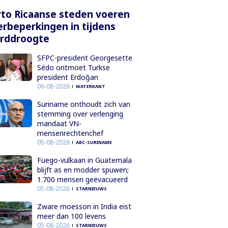
to Ricaanse steden voeren
rbeperkingen in tijdens
orddroogte
SFPC-president Georgesette
Sédo ontmoet Turkse
president Erdoğan
06-08-2026
WATERKANT
Suriname onthoudt zich van
stemming over verlenging
mandaat VN-
mensenrechtenchef
05-08-2026
ABC-SURINAME
Fuego-vulkaan in Guatemala
blijft as en modder spuwen;
1.700 mensen geëvacueerd
05-08-2026
STARNIEUWS
Zware moesson in India eist
meer dan 100 levens
05-08-2026
STARNIEUWS