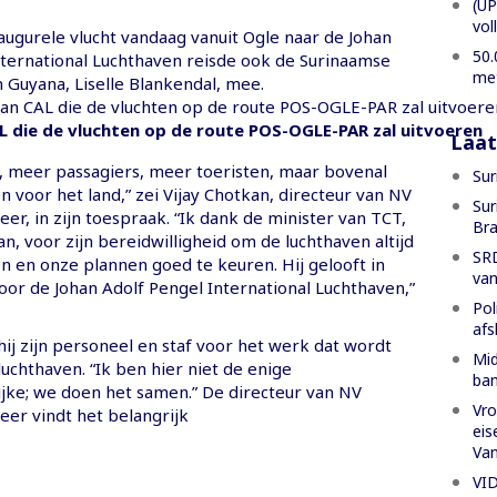
(UP
vol
augurele vlucht vandaag vanuit Ogle naar de Johan
50.
nternational Luchthaven reisde ook de Surinaamse
met
 Guyana, Liselle Blankendal, mee.
L die de vluchten op de route POS-OGLE-PAR zal uitvoeren
Laat
, meer passagiers, meer toeristen, maar bovenal
Sur
voor het land,” zei Vijay Chotkan, directeur van NV
Sur
r, in zijn toespraak. “Ik dank de minister van TCT,
Bra
n, voor zijn bereidwilligheid om de luchthaven altijd
SRD
n en onze plannen goed te keuren. Hij gelooft in
van
oor de Johan Adolf Pengel International Luchthaven,”
Pol
afs
ij zijn personeel en staf voor het werk dat wordt
Mid
luchthaven. “Ik ben hier niet de enige
ban
jke; we doen het samen.” De directeur van NV
Vro
er vindt het belangrijk
eis
Va
VID