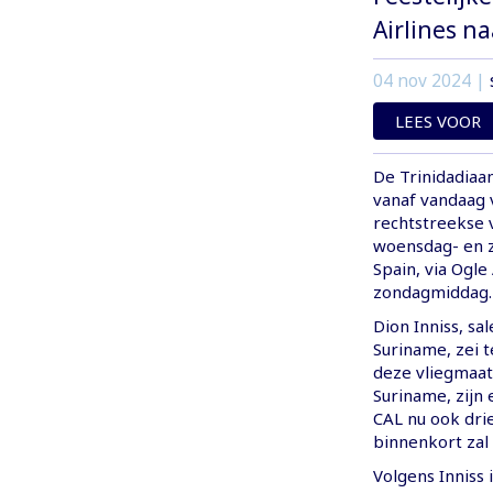
Airlines n
04 nov 2024
|
LEES VOOR
De Trinidadiaan
vanaf vandaag 
rechtstreekse 
woensdag- en za
Spain, via Ogle
zondagmiddag.
Dion Inniss, sa
Suriname, zei 
deze vliegmaats
Suriname, zijn
CAL nu ook drie
binnenkort zal 
Volgens Inniss 