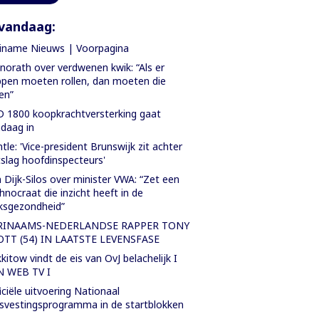
vandaag:
iname Nieuws | Voorpagina
orath over verdwenen kwik: “Als er
pen moeten rollen, dan moeten die
len”
 1800 koopkrachtversterking gaat
daag in
tle: 'Vice-president Brunswijk zit achter
slag hoofdinspecteurs'
 Dijk-Silos over minister VWA: “Zet een
hnocraat die inzicht heeft in de
ksgezondheid”
RINAAMS-NEDERLANDSE RAPPER TONY
OTT (54) IN LAATSTE LEVENSFASE
kitow vindt de eis van OvJ belachelijk I
N WEB TV I
iciële uitvoering Nationaal
svestingsprogramma in de startblokken