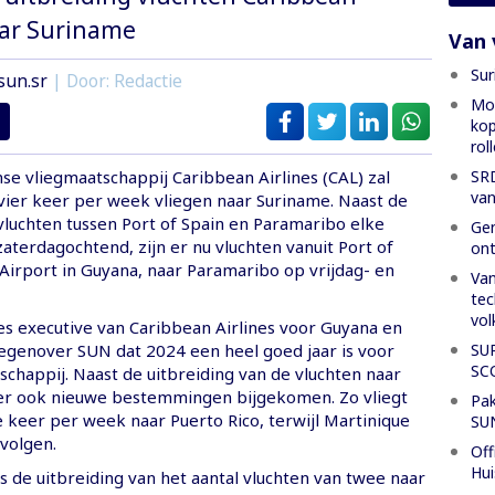
aar Suriname
Van 
Sur
sun.sr
| Door: Redactie
Mon
kop
rol
SRD
se vliegmaatschappij Caribbean Airlines (CAL) zal
van
vier keer per week vliegen naar Suriname. Naast de
vluchten tussen Port of Spain en Paramaribo elke
Gen
terdagochtend, zijn er nu vluchten vanuit Port of
ont
 Airport in Guyana, naar Paramaribo op vrijdag- en
Van
tec
vol
les executive van Caribbean Airlines voor Guyana en
SU
tegenover SUN dat 2024 een heel goed jaar is voor
SC
chappij. Naast de uitbreiding van de vluchten naar
 er ook nieuwe bestemmingen bijgekomen. Zo vliegt
Pak
 keer per week naar Puerto Rico, terwijl Martinique
SU
volgen.
Off
Hui
is de uitbreiding van het aantal vluchten van twee naar