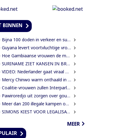
T BINNEN
Bijna 100 doden in verkeer en suïcide voor 2026 is veel te veel’, zegt Lau
Guyana levert voortvluchtige vrouwelijke verdachte in mensenhandel uit aan Suriname
Hoe Gambiaanse vrouwen de mangroves herstellen die Banjul beschermen
SURINAME ZIET KANSEN IN BRAZILIAANSE RADARTECHNOLOGIE VOOR GRENSBEWAKING EN VEILIGHEID
VIDEO: Nederlander gaat viraal met bijna accentloze versie van Damaru’s ‘Mi Rowsu’
 Mercy Chinwo warm onthaald in Suriname
Coalitie-vrouwen zullen Interparlementaire Unie informeren over uitlatingen van Samson
Pawiroredjo uit zorgen over goudwinning Klaaskreek en geluidsoverlast
Meer dan 200 illegale kampen ontmanteld tijdens operatie bij Moeroekreek
SIMONS KIEST VOOR LEGALISATIE BOVEN UITZETTING VAN LANGDURIG VERBLIJVENDE VREEMDELINGEN
MEER
PULAIR