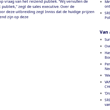
p vraag van het reizend publiek. “Wij vervullen de
Min
ont
publiek,” zegt de sales executive. Over de
oor deze uitbreiding zegt Inniss dat de huidige prijzen
SRD
end zijn op deze
Pol
Van a
Sur
Ove
Has
Bou
Per
Ned
‘Wi
VA
CH
’Dr
SRD
van