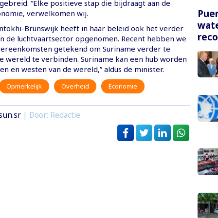
ebreid. “Elke positieve stap die bijdraagt aan de
Puer
onomie, verwelkomen wij.
wate
ntokhi-Brunswijk heeft in haar beleid ook het verder
rec
n de luchtvaartsector opgenomen. Recent hebben we
overeenkomsten getekend om Suriname verder te
e wereld te verbinden. Suriname kan een hub worden
en en westen van de wereld,” aldus de minister.
Opmerkelijk
Overheid
Economie
sun.sr
| Door: Redactie