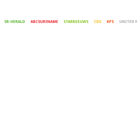
Overslaan
en
naar
SR-HERALD
ABCSURINAME
STARNIEUWS
CDS
KPS
UNITED 
de
inhoud
gaan