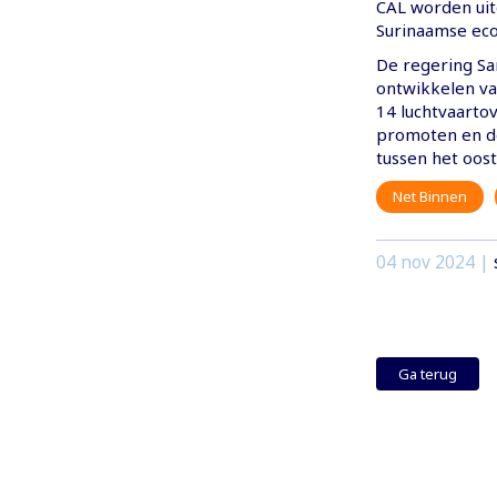
CAL worden uitg
Surinaamse ec
De regering Sa
ontwikkelen va
14 luchtvaart
promoten en d
tussen het oost
Net Binnen
04 nov 2024
|
Ga terug