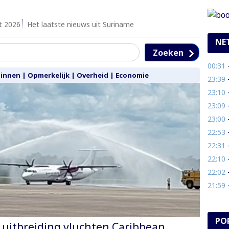
t 2026
Het laatste nieuws uit Suriname
NE
Zoeken
00:31
- 
Binnen
|
Opmerkelijk
|
Overheid
|
Economie
23:39
- 
23:10
- 
23:09
- 
23:00
- 
22:53
-
22:31
- 
22:10
- 
22:02
- 
21:59
- 
PO
e uitbreiding vluchten Caribbean