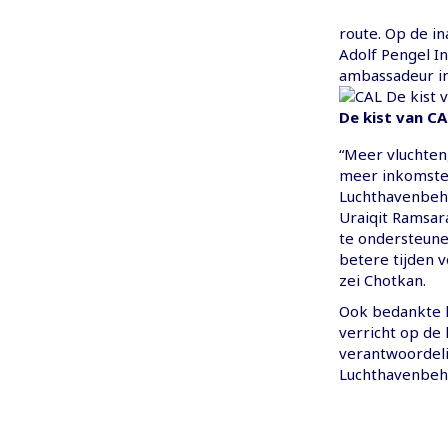
route. Op de in
Adolf Pengel I
ambassadeur in
De kist van CA
“Meer vluchten
meer inkomsten 
Luchthavenbehee
Uraiqit Ramsara
te ondersteune
betere tijden v
zei Chotkan.
Ook bedankte h
verricht op de 
verantwoordeli
Luchthavenbehe