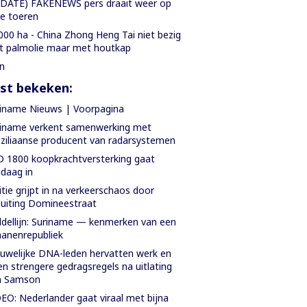
DATE) FAKENEWS pers draait weer op
le toeren
000 ha - China Zhong Heng Tai niet bezig
 palmolie maar met houtkap
st bekeken:
iname Nieuws | Voorpagina
iname verkent samenwerking met
ziliaanse producent van radarsystemen
 1800 koopkrachtversterking gaat
daag in
itie grijpt in na verkeerschaos door
luiting Domineestraat
dellijn: Suriname — kenmerken van een
anenrepubliek
uwelijke DNA-leden hervatten werk en
en strengere gedragsregels na uitlating
n Samson
EO: Nederlander gaat viraal met bijna