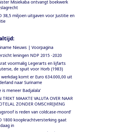
ister Misiekaba ontvangt boekwerk
slagrecht
 38,5 miljoen uitgaven voor Justitie en
itie
ltijd:
iname Nieuws | Voorpagina
rzicht leningen NDP 2015 -2020
rat voormalig Legerarts en lijfarts
terse, de spuit voor Horb (1983)
 werkdag komt er Euro 634.000,00 uit
erland naar Suriname
e is meneer Badjalala’
N TRIKT MAAKTE VALUTA OVER NAAR
OTELAL ZONDER OMSCHRIJVING
ugsroof is reden van coldcase-moord’
 1800 koopkrachtversterking gaat
daag in