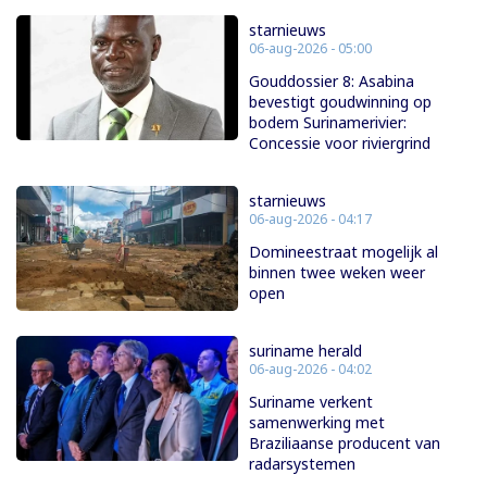
starnieuws
06-aug-2026 - 05:00
Gouddossier 8: Asabina
bevestigt goudwinning op
bodem Surinamerivier:
Concessie voor riviergrind
starnieuws
06-aug-2026 - 04:17
Domineestraat mogelijk al
binnen twee weken weer
open
suriname herald
06-aug-2026 - 04:02
Suriname verkent
samenwerking met
Braziliaanse producent van
radarsystemen