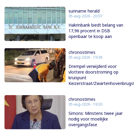
suriname herald
05-aug-2026 - 20:07
Hakrinbank biedt belang van
17,96 procent in DSB
openbaar te koop aan
chronostimes
05-aug-2026 - 19:38
Drempel verwijderd voor
vlottere doorstroming op
kruispunt
Keizerstraat/Zwartenhovenbrugs
chronostimes
05-aug-2026 - 19:30
Simons: Minstens twee jaar
nodig voor moeilijke
overgangsfase