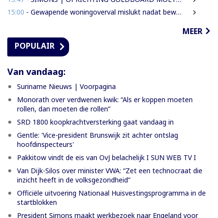
15:00
- Gewapende woningoverval mislukt nadat bewoners en buren alarm slaan
MEER
POPULAIR
Van vandaag:
Suriname Nieuws | Voorpagina
Monorath over verdwenen kwik: “Als er koppen moeten
rollen, dan moeten die rollen”
SRD 1800 koopkrachtversterking gaat vandaag in
Gentle: 'Vice-president Brunswijk zit achter ontslag
hoofdinspecteurs'
Pakkitow vindt de eis van OvJ belachelijk I SUN WEB TV I
Van Dijk-Silos over minister VWA: “Zet een technocraat die
inzicht heeft in de volksgezondheid”
Officiële uitvoering Nationaal Huisvestingsprogramma in de
startblokken
President Simons maakt werkbezoek naar Engeland voor