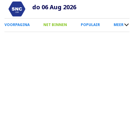
Overslaan
do 06 Aug 2026
en
naar
0
VOORPAGINA
NET BINNEN
POPULAIR
MEER
de
Smartphone
inhoud
Menu
gaan