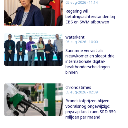
05-aug-2026 - 11:14
Regering wil
betalingsachterstanden bij
EBS en SWM afbouwen
waterkant
05-aug-2026 - 10:00
Suriname verrast als
nieuwkomer en sleept drie
internationale digital-
healthonderscheidingen
binnen
chronostimes
05-aug-2026 - 02:39
Brandstofprijzen blijven
vooralsnog ongewijzigd;
prijscap kost ruim SRD 350
miljoen per maand