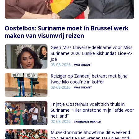
Oostelbos: Suriname moet in Brussel werk
maken van visumvrij reizen
Geen Miss Universe-deelname voor Miss
Suriname 2026 Eunike Kishundat Lioe-A-
Joe
03-08-2026
WATERKANT
Reiziger op Zanderij betrapt met bijna
twee kilo cocaïne in koffer
03-08-2026
WATERKANT
Trijntje Oosterhuis voelt zich thuis in
Suriname: “Hier ontstond mijn liefde voor
het land”
02-08-2026
SURINAME HERALD
Muziekformatie Showtime dit weekend
op 50e editie van Sranan Day New York