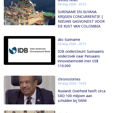
04-aug-2026 - 23:53
SURINAME EN GUYANA
KRIJGEN CONCURRENTIE |
NIEUWE GASVONDST VOOR
DE KUST VAN COLOMBIA
abc-Suriname
04-aug-2026 - 20:15
IDB ondersteunt Surinaams
onderzoek naar Peruaans
innovatiemodel met US$
110.000
chronostimes
04-aug-2026 - 19:33
Rusland: Overheid heeft circa
SRD 100 miljoen aan
schulden bij SWM