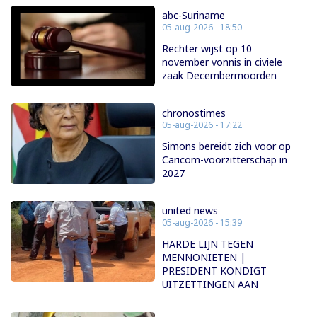
abc-Suriname
05-aug-2026 - 18:50
Rechter wijst op 10
november vonnis in civiele
zaak Decembermoorden
chronostimes
05-aug-2026 - 17:22
Simons bereidt zich voor op
Caricom-voorzitterschap in
2027
united news
05-aug-2026 - 15:39
HARDE LIJN TEGEN
MENNONIETEN |
PRESIDENT KONDIGT
UITZETTINGEN AAN