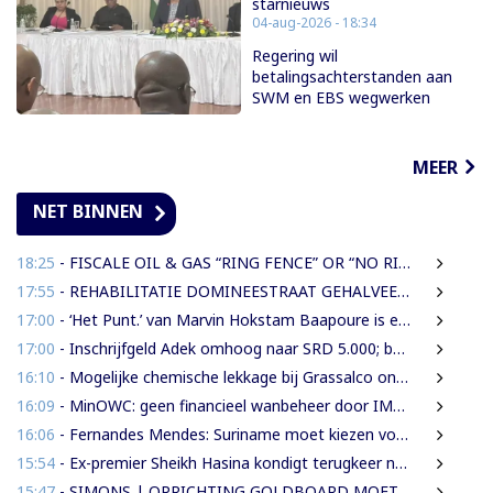
starnieuws
04-aug-2026 - 18:34
Regering wil
betalingsachterstanden aan
SWM en EBS wegwerken
MEER
NET BINNEN
18:25
- FISCALE OIL & GAS “RING FENCE” OR “NO RING FENCE”? THAT IS THE QUESTION!
17:55
- REHABILITATIE DOMINEESTRAAT GEHALVEERD TOT TWEE WEKEN NA ERNSTIGE VERKEERSCHAOS
17:00
- ‘Het Punt.’ van Marvin Hokstam Baapoure is een thriller die je niet meer loslaat
17:00
- Inschrijfgeld Adek omhoog naar SRD 5.000; betalingsregeling van drie naar twee termijnen
16:10
- Mogelijke chemische lekkage bij Grassalco onderzocht als oorzaak vissterfte
16:09
- MinOWC: geen financieel wanbeheer door IMEAO-2-directeur, wel procedurele fouten
16:06
- Fernandes Mendes: Suriname moet kiezen voor presidentieel of parlementair stelsel
15:54
- Ex-premier Sheikh Hasina kondigt terugkeer naar Bangladesh aan ondanks doodstraf
15:47
- SIMONS | OPRICHTING GOLDBOARD MOET GOUDSECTOR ORDENEN EN STAATSINKOMSTEN VERHOGEN