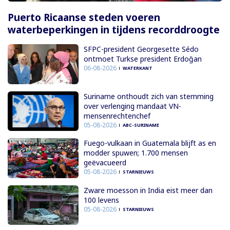
Puerto Ricaanse steden voeren
waterbeperkingen in tijdens recorddroogte
SFPC-president Georgesette Sédo
ontmoet Turkse president Erdoğan
06-08-2026
WATERKANT
Suriname onthoudt zich van stemming
over verlenging mandaat VN-
mensenrechtenchef
05-08-2026
ABC-SURINAME
Fuego-vulkaan in Guatemala blijft as en
modder spuwen; 1.700 mensen
geëvacueerd
05-08-2026
STARNIEUWS
Zware moesson in India eist meer dan
100 levens
05-08-2026
STARNIEUWS