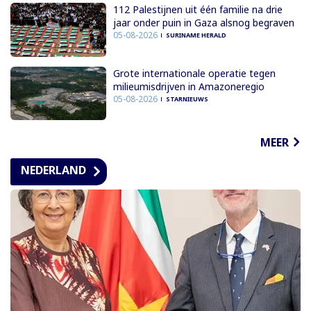
112 Palestijnen uit één familie na drie
jaar onder puin in Gaza alsnog begraven
05-08-2026
SURINAME HERALD
Grote internationale operatie tegen
milieumisdrijven in Amazoneregio
05-08-2026
STARNIEUWS
MEER
NEDERLAND