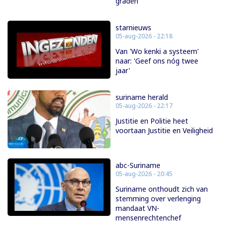
graden
starnieuws
05-aug-2026 - 22:18
Van 'Wo kenki a systeem'
naar: 'Geef ons nóg twee
jaar'
suriname herald
05-aug-2026 - 22:17
Justitie en Politie heet
voortaan Justitie en Veiligheid
abc-Suriname
05-aug-2026 - 20:45
Suriname onthoudt zich van
stemming over verlenging
mandaat VN-
mensenrechtenchef