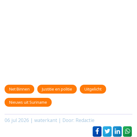
Net Binnen
Justitie en politie
Uitgelicht
Nieuws uit Suriname
06 jul 2026
| waterkant | Door: Redactie