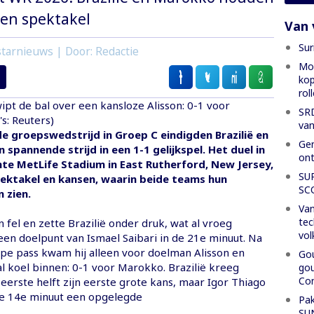
een spektakel
Van 
Sur
tarnieuws | Door: Redactie
Mon
kop
rol
ipt de bal over een kansloze Alisson: 0-1 voor
SRD
s: Reuters)
van
e groepswedstrijd in Groep C eindigden Brazilië en
Gen
 spannende strijd in een 1-1 gelijkspel. Het duel in
ont
te MetLife Stadium in East Rutherford, New Jersey,
SU
ektakel en kansen, waarin beide teams hun
SC
n zien.
Van
tec
fel en zette Brazilië onder druk, wat al vroeg
vol
een doelpunt van Ismael Saibari in de 21e minuut. Na
pe pass kwam hij alleen voor doelman Alisson en
Gou
al koel binnen: 0-1 voor Marokko. Brazilië kreeg
gou
Con
erste helft zijn eerste grote kans, maar Igor Thiago
de 14e minuut een opgelegde
Pak
SU