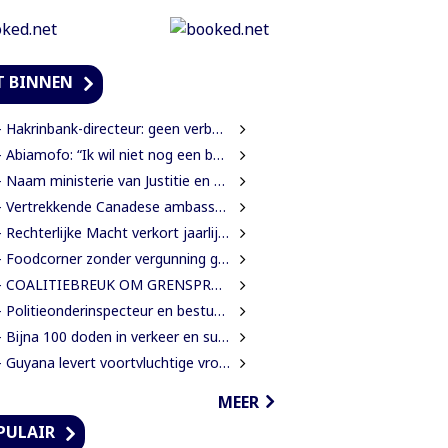
T BINNEN
Hakrinbank-directeur: geen verborgen motieven bij verkoop DSB-belang
Abiamofo: “Ik wil niet nog een bodybag sturen naar dat gebied”
Naam ministerie van Justitie en Politie verandert naar Justitie en Veiligheid
Vertrekkende Canadese ambassadeur wil grotere rol voor Canada in Suriname
Rechterlijke Macht verkort jaarlijkse zittingsvrije periode naar één maand
Foodcorner zonder vergunning gesloten tijdens derde dag integrale controles
 COALITIEBREUK OM GRENSPROTOCOL ONWAARSCHIJNLIJK
Politieonderinspecteur en bestuurder gewond nadat auto over de kop slaat
Bijna 100 doden in verkeer en suïcide voor 2026 is veel te veel’, zegt Lau
Guyana levert voortvluchtige vrouwelijke verdachte in mensenhandel uit aan Suriname
MEER
PULAIR