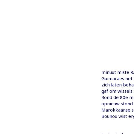
minuut miste R
Guimaraes net 
zich laten beh
gaf om wissels 
Rond de 80e mi
opnieuw stond
Marokkaanse sp
Bounou wist er