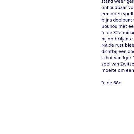
stand weer gel
onhoudbaar voo
een open spelb
bijna doelpunt 
Bounou met ee
In de 32e minuu
hij op briljant
Na de rust blee
dichtbij een d
schot van Igor 
spel van Zwits
moeite om een 
In de 68e