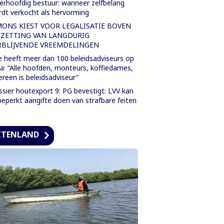
rhoofdig bestuur: wanneer zelfbelang
dt verkocht als hervorming
MONS KIEST VOOR LEGALISATIE BOVEN
TZETTING VAN LANGDURIG
RBLIJVENDE VREEMDELINGEN
 heeft meer dan 100 beleidsadviseurs op
a: “Alle hoofden, monteurs, koffiedames,
ereen is beleidsadviseur”
sier houtexport 9: PG bevestigt: LVV kan
eperkt aangifte doen van strafbare feiten
ITENLAND