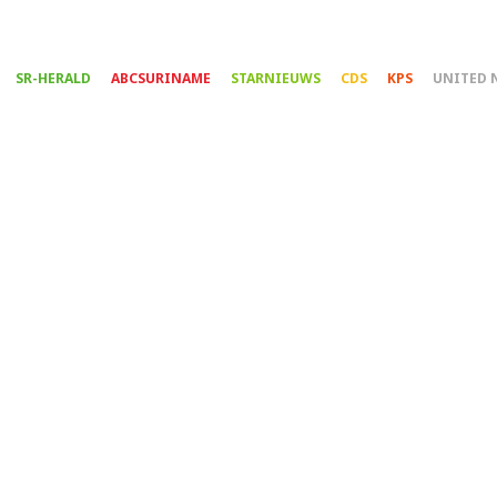
Overslaan
en
naar
SR-HERALD
ABCSURINAME
STARNIEUWS
CDS
KPS
UNITED 
de
inhoud
gaan