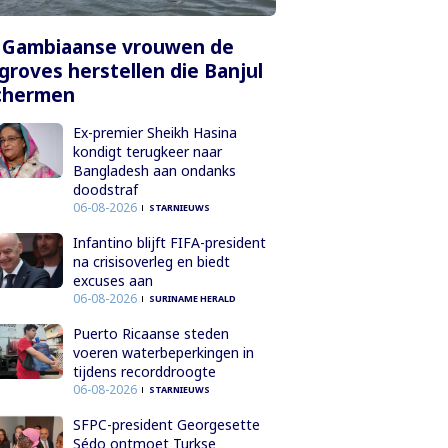
 Gambiaanse vrouwen de
roves herstellen die Banjul
chermen
Ex-premier Sheikh Hasina
kondigt terugkeer naar
Bangladesh aan ondanks
doodstraf
06-08-2026
STARNIEUWS
Infantino blijft FIFA-president
na crisisoverleg en biedt
excuses aan
06-08-2026
SURINAME HERALD
Puerto Ricaanse steden
voeren waterbeperkingen in
tijdens recorddroogte
06-08-2026
STARNIEUWS
SFPC-president Georgesette
Sédo ontmoet Turkse