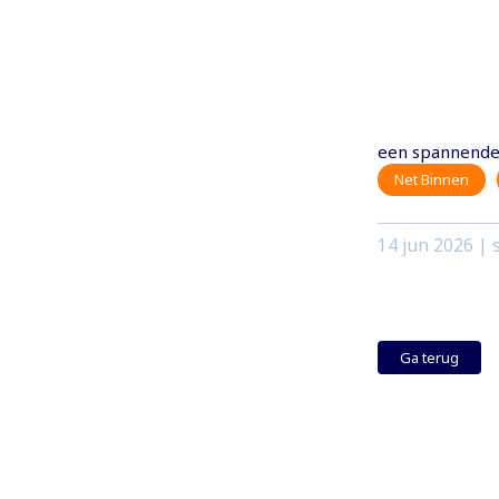
een spannende 
Net Binnen
14 jun 2026
| s
Ga terug