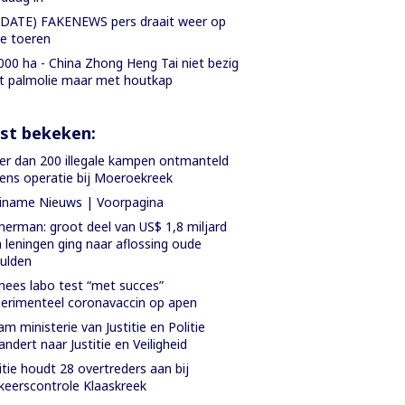
DATE) FAKENEWS pers draait weer op
le toeren
000 ha - China Zhong Heng Tai niet bezig
 palmolie maar met houtkap
st bekeken:
r dan 200 illegale kampen ontmanteld
dens operatie bij Moeroekreek
iname Nieuws | Voorpagina
nerman: groot deel van US$ 1,8 miljard
 leningen ging naar aflossing oude
ulden
nees labo test “met succes”
erimenteel coronavaccin op apen
m ministerie van Justitie en Politie
andert naar Justitie en Veiligheid
itie houdt 28 overtreders aan bij
keerscontrole Klaaskreek