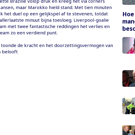
zette Brazilië volop druk en kreeg het via corners
ansen, maar Marokko hield stand. Met tien minuten
Hoe
ek het duel op een gelijkspel af te stevenen, totdat
llerlaatste minuut bijna toesloeg. Liverpool-goalie
mang
am met twee fantastische reddingen het verlies en
bes
team zo een verdiend punt.
 toonde de kracht en het doorzettingsvermogen van
 belooft