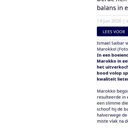
balans in 
14 jun 2026
| s
LEES VOOR
Ismael Saibar w
Marokko! (Foto'
In een boeiend
Marokko in een
het uitverkoch
bood volop sp
kwaliteit liete
Marokko begon 
resulteerde in 
een slimme die
schoof hij de b
halverwege de e
miste vlak na 