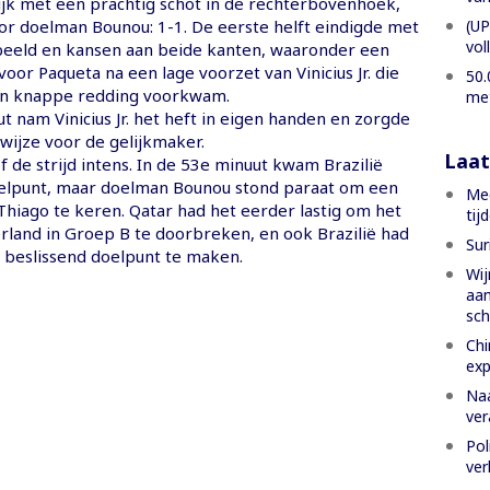
ijk met een prachtig schot in de rechterbovenhoek,
(UP
r doelman Bounou: 1-1. De eerste helft eindigde met
vol
eeld en kansen aan beide kanten, waaronder een
voor Paqueta na een lage voorzet van Vinicius Jr. die
50.
n knappe redding voorkwam.
met
t nam Vinicius Jr. het heft in eigen handen en zorgde
e wijze voor de gelijkmaker.
Laat
f de strijd intens. In de 53e minuut kwam Brazilië
oelpunt, maar doelman Bounou stond paraat om een
Mee
Thiago te keren. Qatar had het eerder lastig om het
tij
erland in Groep B te doorbreken, en ook Brazilië had
Sur
beslissend doelpunt te maken.
Wij
aan
sch
Chi
exp
Naa
ver
Pol
ver