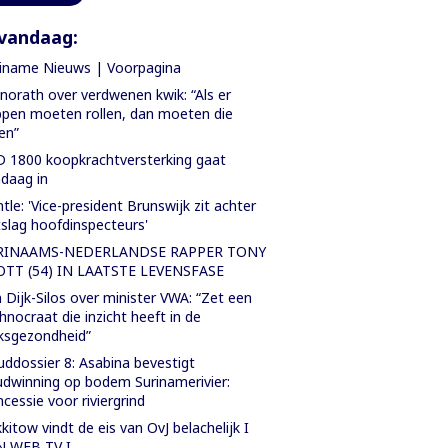
vandaag:
iname Nieuws | Voorpagina
orath over verdwenen kwik: “Als er
pen moeten rollen, dan moeten die
len”
 1800 koopkrachtversterking gaat
daag in
tle: 'Vice-president Brunswijk zit achter
slag hoofdinspecteurs'
RINAAMS-NEDERLANDSE RAPPER TONY
OTT (54) IN LAATSTE LEVENSFASE
 Dijk-Silos over minister VWA: “Zet een
hnocraat die inzicht heeft in de
ksgezondheid”
ddossier 8: Asabina bevestigt
dwinning op bodem Surinamerivier:
cessie voor riviergrind
kitow vindt de eis van OvJ belachelijk I
N WEB TV I