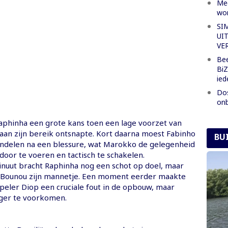
Mee
wor
SI
UI
VE
Bee
BiZ
ied
Dos
onb
aphinha een grote kans toen een lage voorzet van
aan zijn bereik ontsnapte. Kort daarna moest Fabinho
BU
andelen na een blessure, wat Marokko de gelegenheid
door te voeren en tactisch te schakelen.
nuut bracht Raphinha nog een schot op doel, maar
 Bounou zijn mannetje. Een moment eerder maakte
eler Diop een cruciale fout in de opbouw, maar
ger te voorkomen.