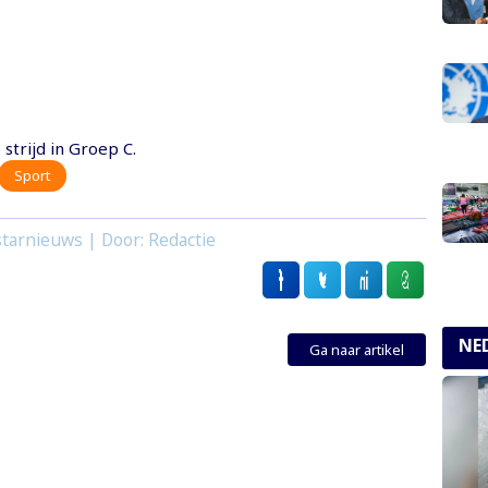
strijd in Groep C.
Sport
tarnieuws | Door: Redactie
NE
Ga naar artikel