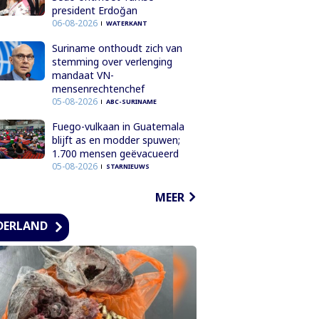
president Erdoğan
06-08-2026
WATERKANT
Suriname onthoudt zich van
stemming over verlenging
mandaat VN-
mensenrechtenchef
05-08-2026
ABC-SURINAME
Fuego-vulkaan in Guatemala
blijft as en modder spuwen;
1.700 mensen geëvacueerd
05-08-2026
STARNIEUWS
MEER
DERLAND