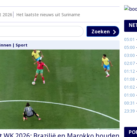
t 2026
Het laatste nieuws uit Suriname
NE
Zoeken
05:01
- 
innen
|
Sport
05:00
- 
03:00
- 
02:07
- 
01:12
- 
01:08
- 
01:02
-
01:00
- 
00:31
- 
23:39
- 
PO
t WK 2026: Brazilië en Marokko houden