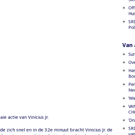
Off
Hui
SRD
Pol
Van a
Sur
Ove
Has
Bou
Per
Ned
‘Wi
VA
CH
ie actie van Vinicius Jr.
’Dr
SRD
de zich snel en in de 32e minuut bracht Vinicius Jr. de
van