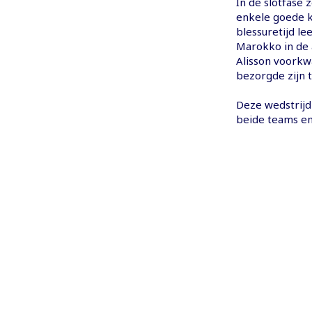
In de slotfase 
enkele goede k
blessuretijd le
Marokko in de a
Alisson voorkw
bezorgde zijn 
Deze wedstrijd
beide teams en