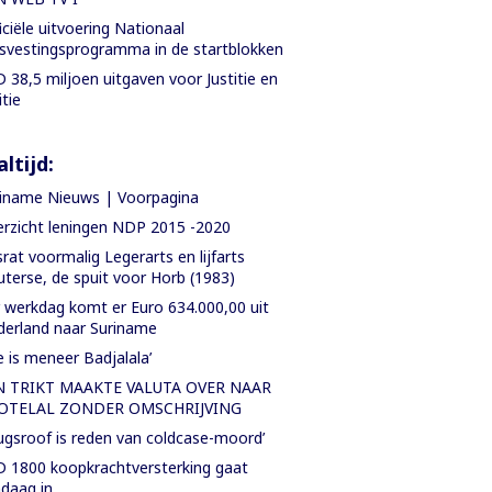
iciële uitvoering Nationaal
svestingsprogramma in de startblokken
 38,5 miljoen uitgaven voor Justitie en
itie
ltijd:
iname Nieuws | Voorpagina
rzicht leningen NDP 2015 -2020
rat voormalig Legerarts en lijfarts
terse, de spuit voor Horb (1983)
 werkdag komt er Euro 634.000,00 uit
erland naar Suriname
e is meneer Badjalala’
N TRIKT MAAKTE VALUTA OVER NAAR
OTELAL ZONDER OMSCHRIJVING
ugsroof is reden van coldcase-moord’
 1800 koopkrachtversterking gaat
daag in