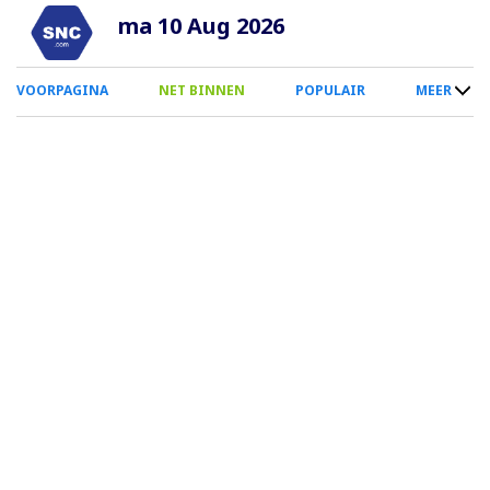
Overslaan
ma 10 Aug 2026
en
naar
0
VOORPAGINA
NET BINNEN
POPULAIR
MEER
de
Smartphone
inhoud
Menu
gaan