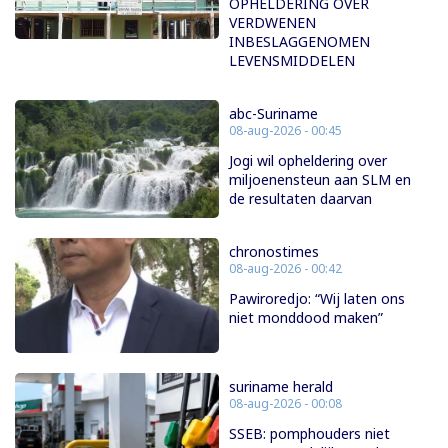
OPHELDERING OVER
VERDWENEN
INBESLAGGENOMEN
LEVENSMIDDELEN
abc-Suriname
08-aug-2026 - 00:45
Jogi wil opheldering over
miljoenensteun aan SLM en
de resultaten daarvan
chronostimes
08-aug-2026 - 00:42
Pawiroredjo: “Wij laten ons
niet monddood maken”
suriname herald
08-aug-2026 - 00:08
SSEB: pomphouders niet