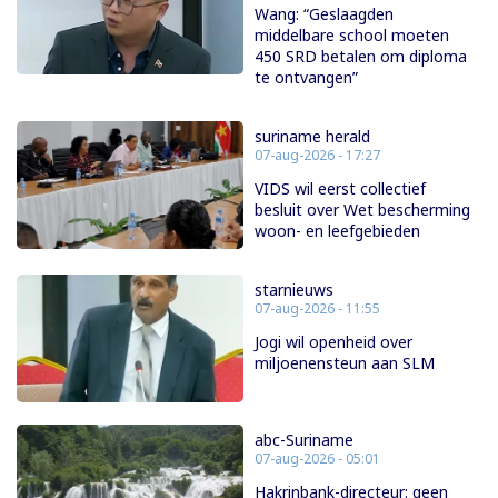
Wang: “Geslaagden
middelbare school moeten
450 SRD betalen om diploma
te ontvangen”
suriname herald
07-aug-2026 - 17:27
VIDS wil eerst collectief
besluit over Wet bescherming
woon- en leefgebieden
starnieuws
07-aug-2026 - 11:55
Jogi wil openheid over
miljoenensteun aan SLM
abc-Suriname
07-aug-2026 - 05:01
Hakrinbank-directeur: geen