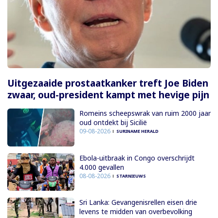
Uitgezaaide prostaatkanker treft Joe Biden
zwaar, oud-president kampt met hevige pijn
Romeins scheepswrak van ruim 2000 jaar
oud ontdekt bij Sicilië
09-08-2026
SURINAME HERALD
Ebola-uitbraak in Congo overschrijdt
4.000 gevallen
08-08-2026
STARNIEUWS
Sri Lanka: Gevangenisrellen eisen drie
levens te midden van overbevolking