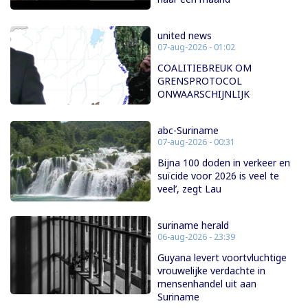
united news
07-aug-2026 - 01:02
COALITIEBREUK OM
GRENSPROTOCOL
ONWAARSCHIJNLIJK
abc-Suriname
07-aug-2026 - 00:31
Bijna 100 doden in verkeer en
suïcide voor 2026 is veel te
veel’, zegt Lau
suriname herald
06-aug-2026 - 23:39
Guyana levert voortvluchtige
vrouwelijke verdachte in
mensenhandel uit aan
Suriname