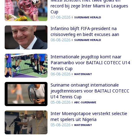
record bij zege Inter Miami in Leagues
Cup
07-08-2026
SURINAME HERALD
Infantino blijft FIFA-president na
crisisoverleg en biedt excuses aan
06-08-2026
SURINAME HERALD
Internationale jeugdtop komt naar
Paramaribo voor BAITALI COTECC U14
Tennis Cup
06-08-2026
WATERKANT
Suriname ontvangt internationale
jeugdtennissers voor BAITALI COTECC
U14 Tennis Cup
05-08-2026
ABC-SURINAME
Inter Moengotapoe versterkt selectie
met spelers uit Nigeria
05-08-2026
WATERKANT