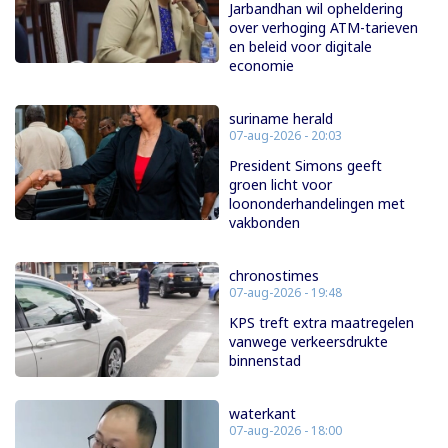
Jarbandhan wil opheldering
over verhoging ATM-tarieven
en beleid voor digitale
economie
suriname herald
07-aug-2026 - 20:03
President Simons geeft
groen licht voor
loononderhandelingen met
vakbonden
chronostimes
07-aug-2026 - 19:48
KPS treft extra maatregelen
vanwege verkeersdrukte
binnenstad
waterkant
07-aug-2026 - 18:00