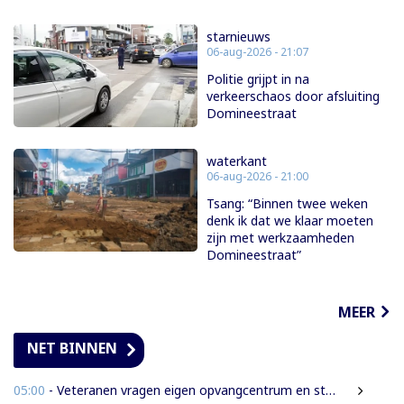
starnieuws
06-aug-2026 - 21:07
Politie grijpt in na
verkeerschaos door afsluiting
Domineestraat
waterkant
06-aug-2026 - 21:00
Tsang: “Binnen twee weken
denk ik dat we klaar moeten
zijn met werkzaamheden
Domineestraat”
MEER
NET BINNEN
05:00
- Veteranen vragen eigen opvangcentrum en structurele steun: ‘Vandaag militair, morgen veteraan’