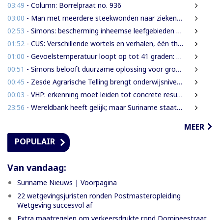
03:49
- Column: Borrelpraat no. 936
03:00
- Man met meerdere steekwonden naar ziekenhuis na ruzie bij discotheek
02:53
- Simons: bescherming inheemse leefgebieden en cultuur van nationaal belang
01:52
- CUS: Verschillende wortels en verhalen, één thuis
01:00
- Gevoelstemperatuur loopt op tot 41 graden: waarschuwing voor hittestress in Suriname
00:51
- Simons belooft duurzame oplossing voor grondenrechtenvraagstuk
00:45
- Zesde Agrarische Telling brengt onderwijsniveau landbouwers in kaart
00:03
- VHP: erkenning moet leiden tot concrete resultaten
23:56
- Wereldbank heeft gelijk; maar Suriname staat voor een grotere uitdaging
MEER
POPULAIR
Van vandaag:
Suriname Nieuws | Voorpagina
22 wetgevingsjuristen ronden Postmasteropleiding
Wetgeving succesvol af
Extra maatregelen om verkeersdrukte rond Domineestraat