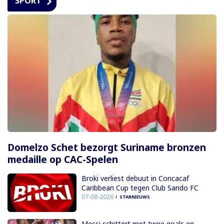
SPORT
Domelzo Schet bezorgt Suriname bronzen
medaille op CAC-Spelen
Broki verliest debuut in Concacaf
Caribbean Cup tegen Club Sando FC
07-08-2026
STARNIEUWS
Messi schittert met twee goals en