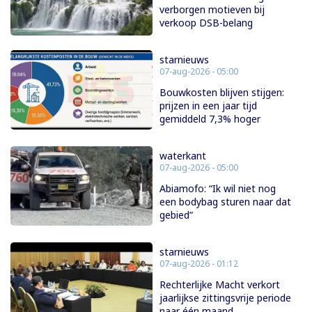
verborgen motieven bij
verkoop DSB-belang
starnieuws
07-aug-2026 - 05:00
Bouwkosten blijven stijgen:
prijzen in een jaar tijd
gemiddeld 7,3% hoger
waterkant
07-aug-2026 - 05:00
Abiamofo: “Ik wil niet nog
een bodybag sturen naar dat
gebied”
starnieuws
07-aug-2026 - 01:12
Rechterlijke Macht verkort
jaarlijkse zittingsvrije periode
naar één maand