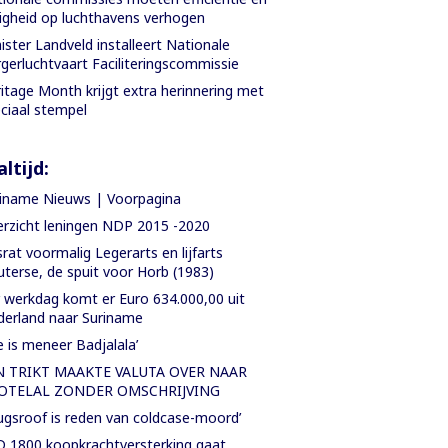
ligheid op luchthavens verhogen
ister Landveld installeert Nationale
gerluchtvaart Faciliteringscommissie
itage Month krijgt extra herinnering met
ciaal stempel
ltijd:
iname Nieuws | Voorpagina
rzicht leningen NDP 2015 -2020
rat voormalig Legerarts en lijfarts
terse, de spuit voor Horb (1983)
 werkdag komt er Euro 634.000,00 uit
erland naar Suriname
e is meneer Badjalala’
N TRIKT MAAKTE VALUTA OVER NAAR
OTELAL ZONDER OMSCHRIJVING
ugsroof is reden van coldcase-moord’
 1800 koopkrachtversterking gaat