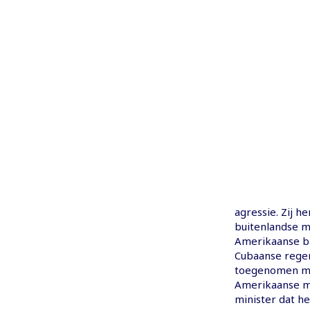
agressie. Zij 
buitenlandse mi
Amerikaanse ba
Cubaanse reger
toegenomen mil
Amerikaanse ma
minister dat he