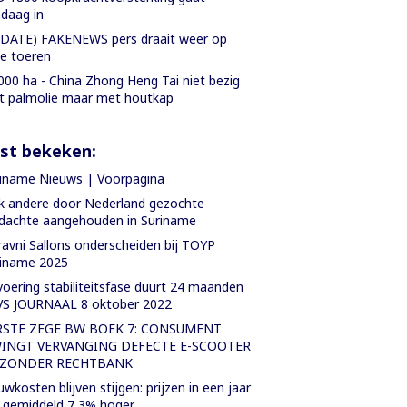
daag in
DATE) FAKENEWS pers draait weer op
le toeren
000 ha - China Zhong Heng Tai niet bezig
 palmolie maar met houtkap
st bekeken:
iname Nieuws | Voorpagina
 andere door Nederland gezochte
dachte aangehouden in Suriname
avni Sallons onderscheiden bij TOYP
riname 2025
voering stabiliteitsfase duurt 24 maanden
VS JOURNAAL 8 oktober 2022
RSTE ZEGE BW BOEK 7: CONSUMENT
INGT VERVANGING DEFECTE E-SCOOTER
 ZONDER RECHTBANK
wkosten blijven stijgen: prijzen in een jaar
d gemiddeld 7,3% hoger