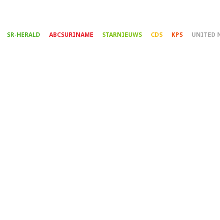
Overslaan
en
naar
SR-HERALD
ABCSURINAME
STARNIEUWS
CDS
KPS
UNITED 
de
inhoud
gaan