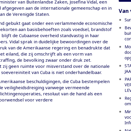
inister van Buitenlandse Zaken, Josefina Vidal, een
al afgegeven aan de internationale gemeenschap en in
Van 
aan de Verenigde Staten.
Sur
land gebukt gaat onder een verlammende economische
Bew
 tekorten aan basisbehoeften zoals voedsel, brandstof
bui
t, blijft de Cubaanse overheid standvastig in haar
co
ers. Vidal sprak in duidelijke bewoordingen over de
Moe
ruk van de Amerikaanse regering en benadrukte dat
doo
het eiland, die zij omschrijft als een vorm van
opg
traffing, de bevolking zwaar onder druk zet.
ST
t zij geen ruimte voor misverstand over de nationale
JA
e soevereiniteit van Cuba is niet onderhandelbaar.
PA
Amerikaanse beschuldigingen, die Cuba bestempelen
VE
ale veiligheidsdreiging vanwege vermeende
LE
lichtingenoperaties, resoluut van de hand als een
Reg
voorwendsel voor verdere
oml
Min
voo
Inf
Nat