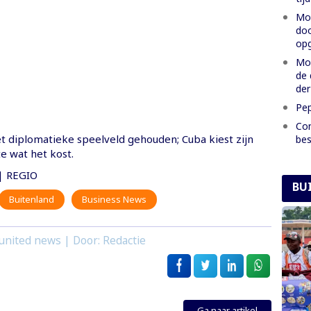
Moe
doo
opg
Mon
de 
der
Pep
Con
et diplomatieke speelveld gehouden; Cuba kiest zijn
bes
e wat het kost.
 REGIO
BU
Buitenland
Business News
united news | Door: Redactie
Ga naar artikel