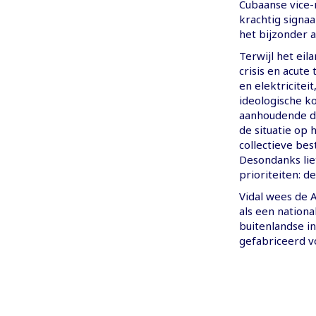
Cubaanse vice-m
krachtig signa
het bijzonder 
Terwijl het ei
crisis en acute
en elektricitei
ideologische ko
aanhoudende d
de situatie op 
collectieve bes
Desondanks lie
prioriteiten: d
Vidal wees de 
als een nation
buitenlandse in
gefabriceerd 