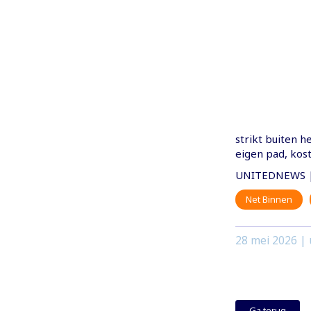
strikt buiten h
eigen pad, kost
UNITEDNEWS |
Net Binnen
28 mei 2026
| 
Ga terug