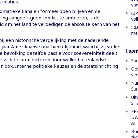
calaties.
van
omatieke kanalen formeel open blijven en de
(UP
ing aangeeft geen conflict te ambiëren, is de
vol
d om het land te verdedigen de absolute kern van het
50.
met
bij een historische vergelijking met de naderende
 jaar Amerikaanse onafhankelijkheid, waarbij zij stelde
Laat
e bevolking dezelfde passie voor soevereiniteit deelt
is zich te laten dicteren door welke buitenlandse
Sur
 ook. Interne politieke keuzes en de staatsinrichting
Ook
ver
Nur
Su
Uit
ST
EE
DW
AF
Bou
tij