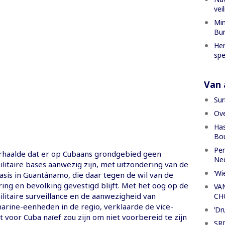
vei
Min
Bur
Her
spe
Van a
Sur
Ove
Has
Bou
Per
herhaalde dat er op Cubaans grondgebied geen
Ned
litaire bases aanwezig zijn, met uitzondering van de
‘Wi
sis in Guantánamo, die daar tegen de wil van de
ing en bevolking gevestigd blijft. Met het oog op de
VA
itaire surveillance en de aanwezigheid van
CH
rine-eenheden in de regio, verklaarde de vice-
’Dr
t voor Cuba naïef zou zijn om niet voorbereid te zijn
SRD