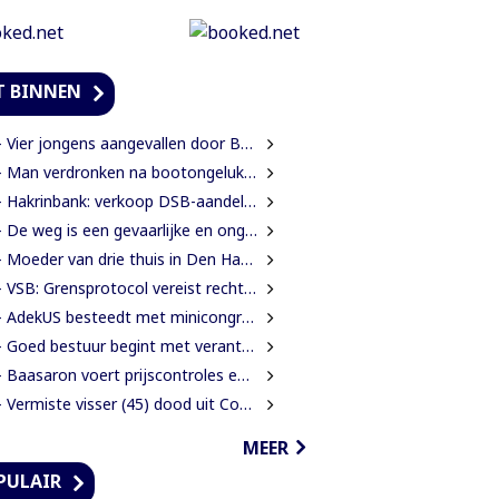
T BINNEN
Vier jongens aangevallen door Braziliaanse bijen tijdens leguanenjacht
 Man verdronken na bootongeluk op Coesewijnerivier
 Hakrinbank: verkoop DSB-aandelen is strategische keuze
 De weg is een gevaarlijke en ongezonde plek
oeder van drie thuis in Den Haag doodgeschoten; verdachte ex-partner opgepakt na vluchten
VSB: Grensprotocol vereist rechtszekerheid en harde waarborgen
AdekUS besteedt met minicongres aandacht aan cultureel erfgoed
 Goed bestuur begint met verantwoording afleggen
Baasaron voert prijscontroles en toezicht op voedselveiligheid op
 Vermiste visser (45) dood uit Coesewijnerivier gehaald
MEER
PULAIR