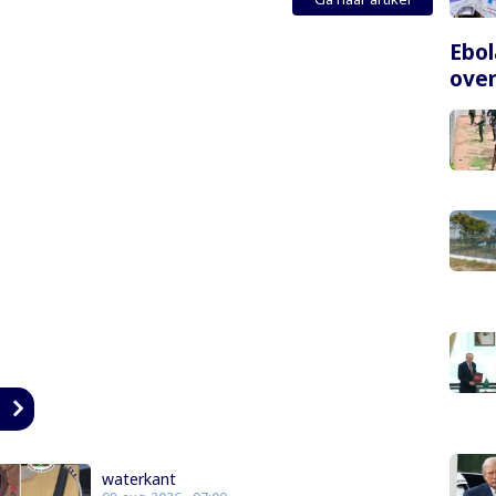
Ebol
over
n
waterkant