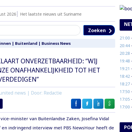
ust 2026
Het laatste nieuws uit Suriname
NE
Zoeken
21:00
- 
innen
|
Buitenland
|
Business News
20:44
-
20:28
-
LAART ONVERZETBAARHEID: “WIJ
19:48
-
19:21
- M
ZE ONAFHANKELIJKHEID TOT HET
18:42
- 
VERDEDIGEN”
18:27
- 
17:50
-
united news | Door: Redactie
17:05
- 
17:00
-
vice-minister van Buitenlandse Zaken, Josefina Vidal
PO
ef en indringend interview met PBS NewsHour heeft de