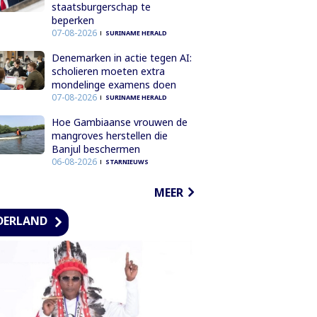
staatsburgerschap te
beperken
07-08-2026
SURINAME HERALD
Denemarken in actie tegen AI:
scholieren moeten extra
mondelinge examens doen
07-08-2026
SURINAME HERALD
Hoe Gambiaanse vrouwen de
mangroves herstellen die
Banjul beschermen
06-08-2026
STARNIEUWS
MEER
DERLAND