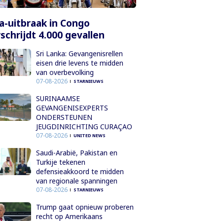
a-uitbraak in Congo
schrijdt 4.000 gevallen
Sri Lanka: Gevangenisrellen
eisen drie levens te midden
van overbevolking
07-08-2026
STARNIEUWS
SURINAAMSE
GEVANGENISEXPERTS
ONDERSTEUNEN
JEUGDINRICHTING CURAÇAO
07-08-2026
UNITED NEWS
Saudi-Arabië, Pakistan en
Turkije tekenen
defensieakkoord te midden
van regionale spanningen
07-08-2026
STARNIEUWS
Trump gaat opnieuw proberen
recht op Amerikaans