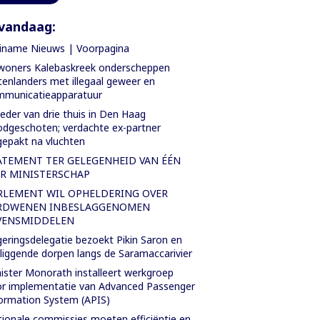
vandaag:
iname Nieuws | Voorpagina
oners Kalebaskreek onderscheppen
tenlanders met illegaal geweer en
mmunicatieapparatuur
der van drie thuis in Den Haag
dgeschoten; verdachte ex-partner
epakt na vluchten
ATEMENT TER GELEGENHEID VAN ÉÉN
AR MINISTERSCHAP
RLEMENT WIL OPHELDERING OVER
RDWENEN INBESLAGGENOMEN
VENSMIDDELEN
eringsdelegatie bezoekt Pikin Saron en
iggende dorpen langs de Saramaccarivier
ister Monorath installeert werkgroep
r implementatie van Advanced Passenger
ormation System (APIS)
ionale commissies moeten efficiëntie en