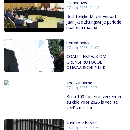
starnieuws
07-aug-2026 - 01:12
Rechterlijke Macht verkort
jaarlijkse zittingsvrije periode
naar één maand
united news
07-aug-2026 - 01:02
COALITIEBREUK OM
GRENSPROTOCOL
ONWAARSCHIJNLIJK
abc-Suriname
07-aug-2026 - 00:31
Bijna 100 doden in verkeer en
suïcide voor 2026 is veel te
veel’, zegt Lau
suriname herald
06-aug-2026 - 23:39