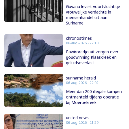
Guyana levert voortvluchtige
vrouwelijke verdachte in
mensenhandel uit aan
Suriname
chronostimes
06-aug-2026 - 22:10
Pawiroredjo uit zorgen over
goudwinning Klaaskreek en
geluidsoverlast
suriname herald
06-aug-2026 - 22:02
Meer dan 200 illegale kampen
ontmanteld tijdens operatie
bij Moeroekreek
united news
06-aug-2026 - 21:59