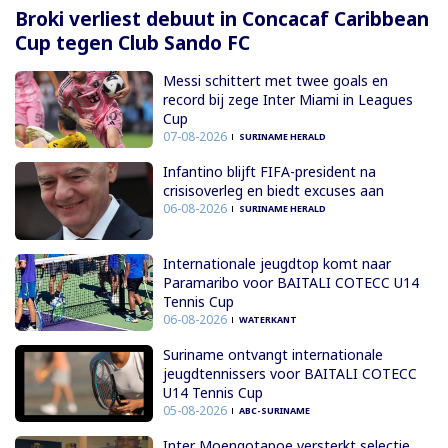
Broki verliest debuut in Concacaf Caribbean
Cup tegen Club Sando FC
Messi schittert met twee goals en
record bij zege Inter Miami in Leagues
Cup
07-08-2026
SURINAME HERALD
Infantino blijft FIFA-president na
crisisoverleg en biedt excuses aan
06-08-2026
SURINAME HERALD
Internationale jeugdtop komt naar
Paramaribo voor BAITALI COTECC U14
Tennis Cup
06-08-2026
WATERKANT
Suriname ontvangt internationale
jeugdtennissers voor BAITALI COTECC
U14 Tennis Cup
05-08-2026
ABC-SURINAME
Inter Moengotapoe versterkt selectie