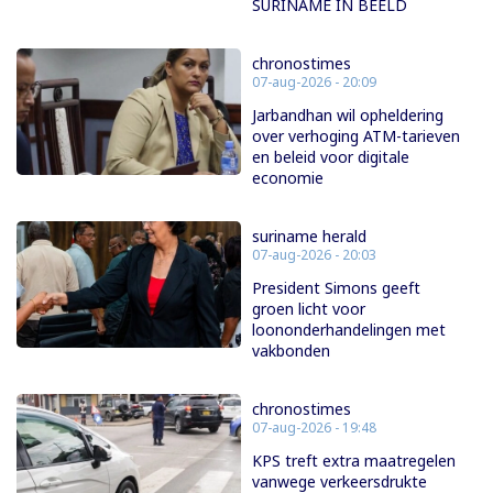
SURINAME IN BEELD
chronostimes
07-aug-2026 - 20:09
Jarbandhan wil opheldering
over verhoging ATM-tarieven
en beleid voor digitale
economie
suriname herald
07-aug-2026 - 20:03
President Simons geeft
groen licht voor
loononderhandelingen met
vakbonden
chronostimes
07-aug-2026 - 19:48
KPS treft extra maatregelen
vanwege verkeersdrukte