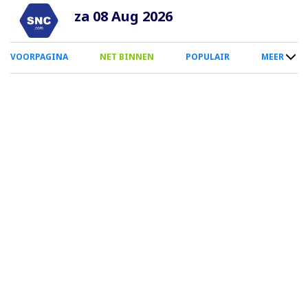
Overslaan
za 08 Aug 2026
en
naar
0
VOORPAGINA
NET BINNEN
POPULAIR
MEER
de
Smartphone
inhoud
Menu
gaan