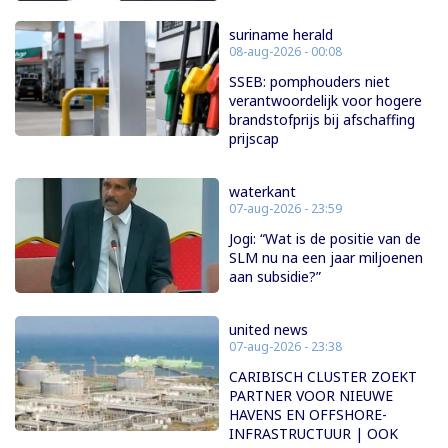
suriname herald
08-aug-2026 - 00:08
SSEB: pomphouders niet
verantwoordelijk voor hogere
brandstofprijs bij afschaffing
prijscap
waterkant
07-aug-2026 - 23:59
Jogi: “Wat is de positie van de
SLM nu na een jaar miljoenen
aan subsidie?”
united news
07-aug-2026 - 23:38
CARIBISCH CLUSTER ZOEKT
PARTNER VOOR NIEUWE
HAVENS EN OFFSHORE-
INFRASTRUCTUUR | OOK