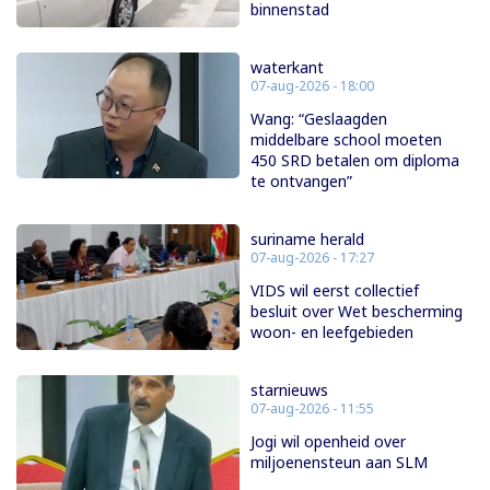
binnenstad
waterkant
07-aug-2026 - 18:00
Wang: “Geslaagden
middelbare school moeten
450 SRD betalen om diploma
te ontvangen”
suriname herald
07-aug-2026 - 17:27
VIDS wil eerst collectief
besluit over Wet bescherming
woon- en leefgebieden
starnieuws
07-aug-2026 - 11:55
Jogi wil openheid over
miljoenensteun aan SLM