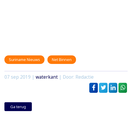
Suriname Nieuws
Net Binnen
07 sep 2019
|
waterkant
| Door: Redactie
Ga terug