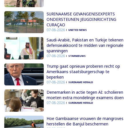
SURINAAMSE GEVANGENISEXPERTS
ONDERSTEUNEN JEUGDINRICHTING
CURAÇAO
07-08-2026
UNITED NEWS
Saudi-Arabië, Pakistan en Turkije tekenen
defensieakkoord te midden van regionale
spanningen
07-08-2026
STARNIEUWS
Trump gaat opnieuw proberen recht op
Amerikaans staatsburgerschap te
beperken
07-08-2026
SURINAME HERALD
Denemarken in actie tegen AI: scholieren
moeten extra mondelinge examens doen
07-08-2026
SURINAME HERALD
Hoe Gambiaanse vrouwen de mangroves
herstellen die Banjul beschermen