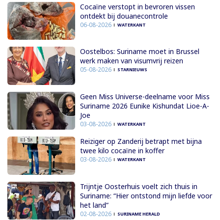
Cocaïne verstopt in bevroren vissen
ontdekt bij douanecontrole
06-08-2026
WATERKANT
Oostelbos: Suriname moet in Brussel
werk maken van visumvrij reizen
05-08-2026
STARNIEUWS
Geen Miss Universe-deelname voor Miss
Suriname 2026 Eunike Kishundat Lioe-A-
Joe
03-08-2026
WATERKANT
Reiziger op Zanderij betrapt met bijna
twee kilo cocaïne in koffer
03-08-2026
WATERKANT
Trijntje Oosterhuis voelt zich thuis in
Suriname: “Hier ontstond mijn liefde voor
het land”
02-08-2026
SURINAME HERALD