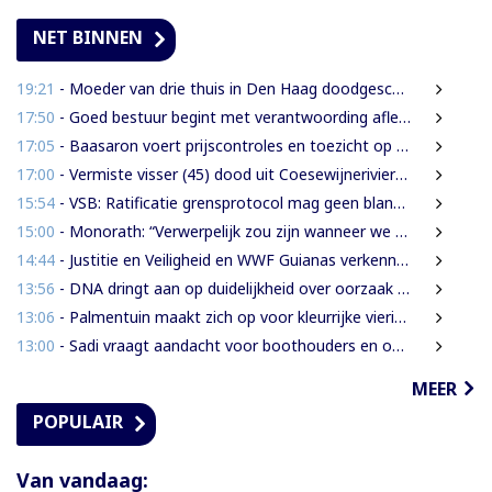
NET BINNEN
19:21
- Moeder van drie thuis in Den Haag doodgeschoten; verdachte ex-partner opgepakt na vluchten
17:50
- Goed bestuur begint met verantwoording afleggen
17:05
- Baasaron voert prijscontroles en toezicht op voedselveiligheid op
17:00
- Vermiste visser (45) dood uit Coesewijnerivier gehaald
15:54
- VSB: Ratificatie grensprotocol mag geen blanco cheque zijn
15:00
- Monorath: “Verwerpelijk zou zijn wanneer we de dingen zouden bedekken met de mantel der liefde”
14:44
- Justitie en Veiligheid en WWF Guianas verkennen verdere samenwerking
13:56
- DNA dringt aan op duidelijkheid over oorzaak massale vissterfte
13:06
- Palmentuin maakt zich op voor kleurrijke viering Dag der Inheemsen
13:00
- Sadi vraagt aandacht voor boothouders en overbelasting Wijdenboschbrug
MEER
POPULAIR
Van vandaag: