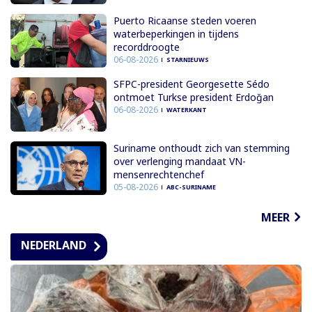
Puerto Ricaanse steden voeren
waterbeperkingen in tijdens
recorddroogte
06-08-2026
STARNIEUWS
SFPC-president Georgesette Sédo
ontmoet Turkse president Erdoğan
06-08-2026
WATERKANT
Suriname onthoudt zich van stemming
over verlenging mandaat VN-
mensenrechtenchef
05-08-2026
ABC-SURINAME
MEER
NEDERLAND