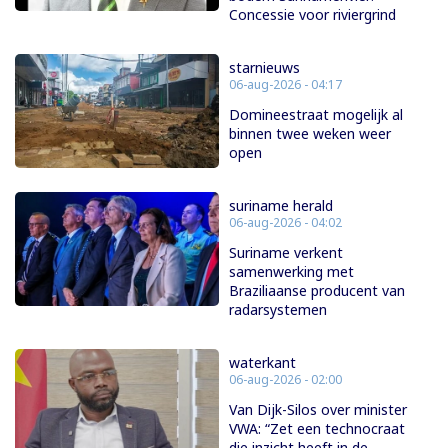
Concessie voor riviergrind
starnieuws
06-aug-2026 - 04:17
Domineestraat mogelijk al
binnen twee weken weer
open
suriname herald
06-aug-2026 - 04:02
Suriname verkent
samenwerking met
Braziliaanse producent van
radarsystemen
waterkant
06-aug-2026 - 02:00
Van Dijk-Silos over minister
VWA: “Zet een technocraat
die inzicht heeft in de