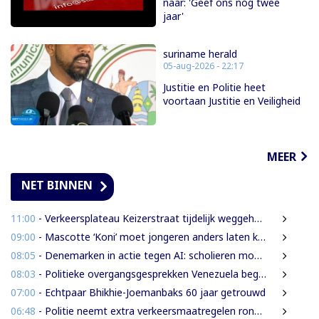
naar: 'Geef ons nóg twee
jaar'
suriname herald
05-aug-2026 - 22:17
Justitie en Politie heet
voortaan Justitie en Veiligheid
MEER
NET BINNEN
11:00
- Verkeersplateau Keizerstraat tijdelijk weggehaald vanwege chaos rond Domineestraat
09:00
- Mascotte ‘Koni’ moet jongeren anders laten kijken naar Surinaamse houtsector
08:05
- Denemarken in actie tegen AI: scholieren moeten extra mondelinge examens doen
08:03
- Politieke overgangsgesprekken Venezuela beginnen zonder Machado
07:00
- Echtpaar Bhikhie-Joemanbaks 60 jaar getrouwd
06:48
- Politie neemt extra verkeersmaatregelen rond afgesloten Domineestraat