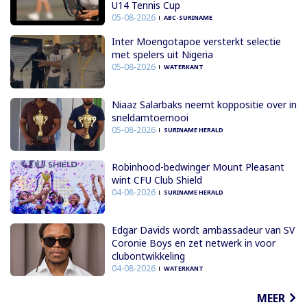
U14 Tennis Cup
05-08-2026
ABC-SURINAME
Inter Moengotapoe versterkt selectie
met spelers uit Nigeria
05-08-2026
WATERKANT
Niaaz Salarbaks neemt koppositie over in
sneldamtoernooi
05-08-2026
SURINAME HERALD
Robinhood-bedwinger Mount Pleasant
wint CFU Club Shield
04-08-2026
SURINAME HERALD
Edgar Davids wordt ambassadeur van SV
Coronie Boys en zet netwerk in voor
clubontwikkeling
04-08-2026
WATERKANT
MEER