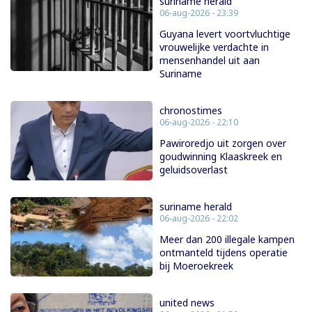
suriname herald
06-aug-2026 - 23:39
Guyana levert voortvluchtige
vrouwelijke verdachte in
mensenhandel uit aan
Suriname
chronostimes
06-aug-2026 - 22:10
Pawiroredjo uit zorgen over
goudwinning Klaaskreek en
geluidsoverlast
suriname herald
06-aug-2026 - 22:02
Meer dan 200 illegale kampen
ontmanteld tijdens operatie
bij Moeroekreek
united news