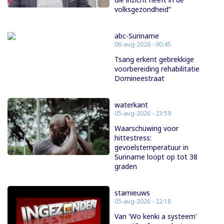
volksgezondheid”
abc-Suriname
06-aug-2026 - 00:45
Tsang erkent gebrekkige
voorbereiding rehabilitatie
Domineestraat
waterkant
05-aug-2026 - 23:59
Waarschuwing voor
hittestress:
gevoelstemperatuur in
Suriname loopt op tot 38
graden
starnieuws
05-aug-2026 - 22:18
Van 'Wo kenki a systeem'