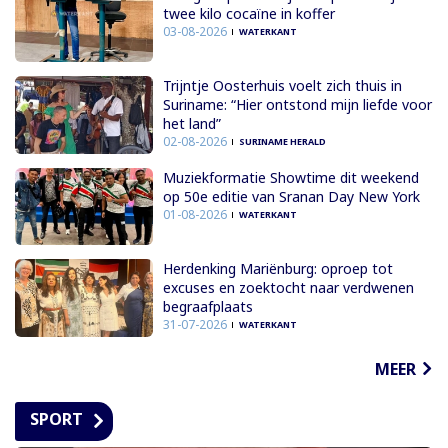
twee kilo cocaïne in koffer
03-08-2026
WATERKANT
Trijntje Oosterhuis voelt zich thuis in
Suriname: “Hier ontstond mijn liefde voor
het land”
02-08-2026
SURINAME HERALD
Muziekformatie Showtime dit weekend
op 50e editie van Sranan Day New York
01-08-2026
WATERKANT
Herdenking Mariënburg: oproep tot
excuses en zoektocht naar verdwenen
begraafplaats
31-07-2026
WATERKANT
MEER
SPORT