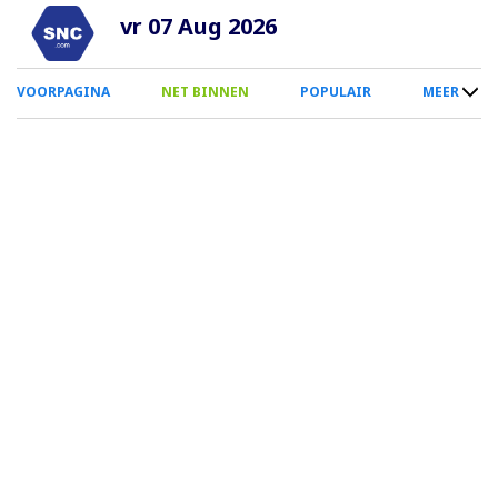
Overslaan
vr 07 Aug 2026
en
naar
0
VOORPAGINA
NET BINNEN
POPULAIR
MEER
de
Smartphone
inhoud
Menu
gaan