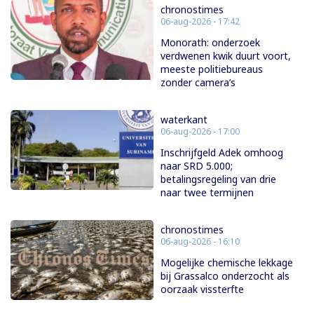
chronostimes
06-aug-2026 - 17:42
Monorath: onderzoek
verdwenen kwik duurt voort,
meeste politiebureaus
zonder camera’s
waterkant
06-aug-2026 - 17:00
Inschrijfgeld Adek omhoog
naar SRD 5.000;
betalingsregeling van drie
naar twee termijnen
chronostimes
06-aug-2026 - 16:10
Mogelijke chemische lekkage
bij Grassalco onderzocht als
oorzaak vissterfte