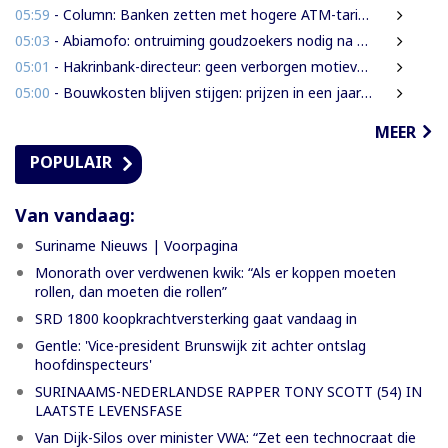
05:59
- Column: Banken zetten met hogere ATM-tarieven digitale economie op achterstand
05:03
- Abiamofo: ontruiming goudzoekers nodig na dodelijke risico’s in Moeroekreek en 21 Bergi
05:01
- Hakrinbank-directeur: geen verborgen motieven bij verkoop DSB-belang
05:00
- Bouwkosten blijven stijgen: prijzen in een jaar tijd gemiddeld 7,3% hoger
MEER
POPULAIR
Van vandaag:
Suriname Nieuws | Voorpagina
Monorath over verdwenen kwik: “Als er koppen moeten
rollen, dan moeten die rollen”
SRD 1800 koopkrachtversterking gaat vandaag in
Gentle: 'Vice-president Brunswijk zit achter ontslag
hoofdinspecteurs'
SURINAAMS-NEDERLANDSE RAPPER TONY SCOTT (54) IN
LAATSTE LEVENSFASE
Van Dijk-Silos over minister VWA: “Zet een technocraat die