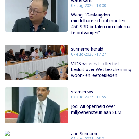
waterkant
07-aug-2026 - 18:00
Wang: “Geslaagden
middelbare school moeten
450 SRD betalen om diploma
te ontvangen”
suriname herald
07-aug-2026 - 17:27
VIDS wil eerst collectief
besluit over Wet bescherming
woon- en leefgebieden
starnieuws
07-aug-2026 - 11:55
Jogi wil openheid over
miljoenensteun aan SLM
abc-Suriname
07-aug-2026 - 05:01