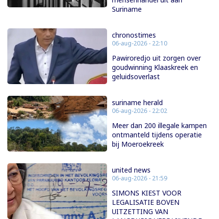
Suriname
chronostimes
06-aug-2026 - 22:10
Pawiroredjo uit zorgen over
goudwinning Klaaskreek en
geluidsoverlast
suriname herald
06-aug-2026 - 22:02
Meer dan 200 illegale kampen
ontmanteld tijdens operatie
bij Moeroekreek
united news
06-aug-2026 - 21:59
SIMONS KIEST VOOR
LEGALISATIE BOVEN
UITZETTING VAN