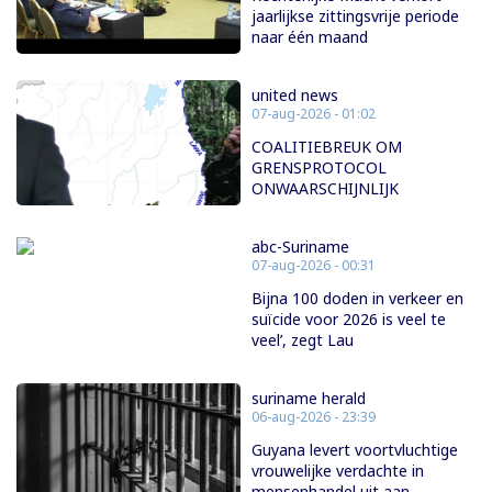
jaarlijkse zittingsvrije periode
naar één maand
united news
07-aug-2026 - 01:02
COALITIEBREUK OM
GRENSPROTOCOL
ONWAARSCHIJNLIJK
abc-Suriname
07-aug-2026 - 00:31
Bijna 100 doden in verkeer en
suïcide voor 2026 is veel te
veel’, zegt Lau
suriname herald
06-aug-2026 - 23:39
Guyana levert voortvluchtige
vrouwelijke verdachte in
mensenhandel uit aan