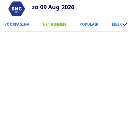
Overslaan
zo 09 Aug 2026
en
naar
0
VOORPAGINA
NET BINNEN
POPULAIR
MEER
de
Smartphone
inhoud
Menu
gaan