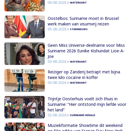
06-08-2026
WATERKANT
Oostelbos: Suriname moet in Brussel
werk maken van visumvrij reizen
05-08-2026
STARNIEUWS
Geen Miss Universe-deelname voor Miss
Suriname 2026 Eunike Kishundat Lioe-A-
Joe
03-08-2026
WATERKANT
Reiziger op Zanderij betrapt met bijna
twee kilo cocaïne in koffer
03-08-2026
WATERKANT
Trijntje Oosterhuis voelt zich thuis in
Suriname: “Hier ontstond mijn liefde voor
het land”
02-08-2026
SURINAME HERALD
Muziekformatie Showtime dit weekend
op 50e editie van Sranan Day New York