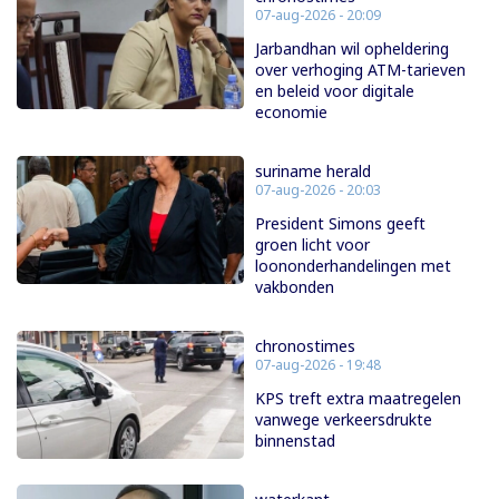
07-aug-2026 - 20:09
Jarbandhan wil opheldering
over verhoging ATM-tarieven
en beleid voor digitale
economie
suriname herald
07-aug-2026 - 20:03
President Simons geeft
groen licht voor
loononderhandelingen met
vakbonden
chronostimes
07-aug-2026 - 19:48
KPS treft extra maatregelen
vanwege verkeersdrukte
binnenstad