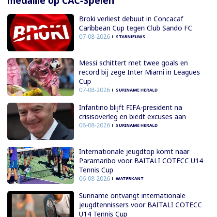
medaille op CAC-Spelen
Broki verliest debuut in Concacaf
Caribbean Cup tegen Club Sando FC
07-08-2026
STARNIEUWS
Messi schittert met twee goals en
record bij zege Inter Miami in Leagues
Cup
07-08-2026
SURINAME HERALD
Infantino blijft FIFA-president na
crisisoverleg en biedt excuses aan
06-08-2026
SURINAME HERALD
Internationale jeugdtop komt naar
Paramaribo voor BAITALI COTECC U14
Tennis Cup
06-08-2026
WATERKANT
Suriname ontvangt internationale
jeugdtennissers voor BAITALI COTECC
U14 Tennis Cup