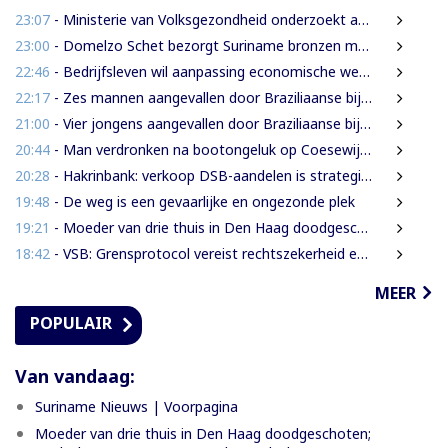
23:07
- Ministerie van Volksgezondheid onderzoekt aanbieders van onbewezen middelen tegen nierfalen
23:00
- Domelzo Schet bezorgt Suriname bronzen medaille op CAC-Spelen
22:46
- Bedrijfsleven wil aanpassing economische wetsontwerpen vóór verdere behandeling
22:17
- Zes mannen aangevallen door Braziliaanse bijen tijdens zoektocht naar leguanen
21:00
- Vier jongens aangevallen door Braziliaanse bijen tijdens leguanenjacht
20:44
- Man verdronken na bootongeluk op Coesewijnerivier
20:28
- Hakrinbank: verkoop DSB-aandelen is strategische keuze
19:48
- De weg is een gevaarlijke en ongezonde plek
19:21
- Moeder van drie thuis in Den Haag doodgeschoten; verdachte ex-partner opgepakt na vluchten
18:42
- VSB: Grensprotocol vereist rechtszekerheid en harde waarborgen
MEER
POPULAIR
Van vandaag:
Suriname Nieuws | Voorpagina
Moeder van drie thuis in Den Haag doodgeschoten;