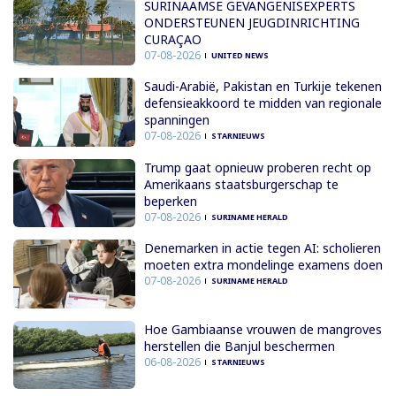
SURINAAMSE GEVANGENISEXPERTS
ONDERSTEUNEN JEUGDINRICHTING
CURAÇAO
07-08-2026
UNITED NEWS
Saudi-Arabië, Pakistan en Turkije tekenen
defensieakkoord te midden van regionale
spanningen
07-08-2026
STARNIEUWS
Trump gaat opnieuw proberen recht op
Amerikaans staatsburgerschap te
beperken
07-08-2026
SURINAME HERALD
Denemarken in actie tegen AI: scholieren
moeten extra mondelinge examens doen
07-08-2026
SURINAME HERALD
Hoe Gambiaanse vrouwen de mangroves
herstellen die Banjul beschermen
06-08-2026
STARNIEUWS