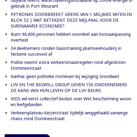
Guyana neemt waterzuiveringsinstallatie op zonne-energie in
gebruik in Port Mourant
PETRONAS DOORBREEKT GRENS VAN 1 MILJARD VATEN IN
BLOK 52 | WAT BETEKENT DEZE MIJLPAAL VOOR DE
SURINAAMSE ECONOMIE?
Ruim 96.000 personen hebben voordeel aan loonaanpassing
overheid
34 deelnemers ronden basistraining pluimveehouderij in
Nickerie succesvol af
Politie neemt extra verkeersmaatregelen rond afgesloten
Domineestraat
Kanhai: geen politieke motieven bij wijziging Grondwet
LVV EN THE BIGWILL GROUP GEVEN 150 ONDERNEMERS
DE KANS VAN HUN LEVEN OP DE LVV BEURS
VIDS wil eerst collectief besluit over Wet bescherming woon-
en leefgebieden
Verkeersplateau Keizerstraat tijdelijk weggehaald vanwege
chaos rond Domineestraat