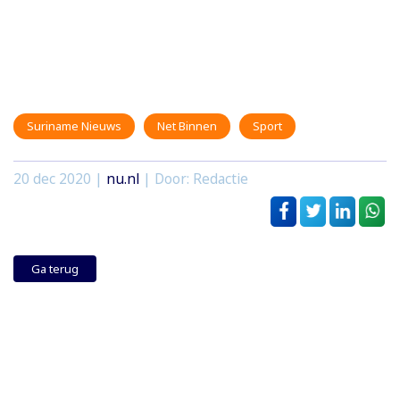
Suriname Nieuws
Net Binnen
Sport
20 dec 2020
|
nu.nl
| Door: Redactie
Ga terug