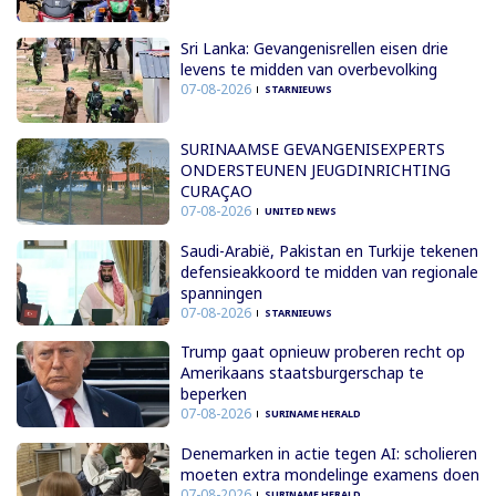
Sri Lanka: Gevangenisrellen eisen drie
levens te midden van overbevolking
07-08-2026
STARNIEUWS
SURINAAMSE GEVANGENISEXPERTS
ONDERSTEUNEN JEUGDINRICHTING
CURAÇAO
07-08-2026
UNITED NEWS
Saudi-Arabië, Pakistan en Turkije tekenen
defensieakkoord te midden van regionale
spanningen
07-08-2026
STARNIEUWS
Trump gaat opnieuw proberen recht op
Amerikaans staatsburgerschap te
beperken
07-08-2026
SURINAME HERALD
Denemarken in actie tegen AI: scholieren
moeten extra mondelinge examens doen
07-08-2026
SURINAME HERALD