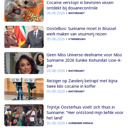
Cocaïne verstopt in bevroren vissen
ontdekt bij douanecontrole
06-08-2026
WATERKANT
Oostelbos: Suriname moet in Brussel
werk maken van visumvrij reizen
05-08-2026
STARNIEUWS
Geen Miss Universe-deelname voor Miss
Suriname 2026 Eunike Kishundat Lioe-A-
Joe
03-08-2026
WATERKANT
Reiziger op Zanderij betrapt met bijna
twee kilo cocaïne in koffer
03-08-2026
WATERKANT
Trijntje Oosterhuis voelt zich thuis in
Suriname: “Hier ontstond mijn liefde voor
het land”
02-08-2026
SURINAME HERALD