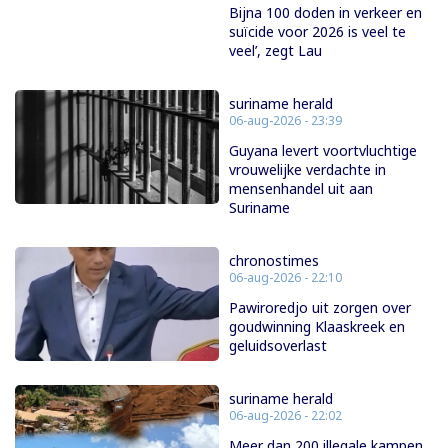
Bijna 100 doden in verkeer en
suïcide voor 2026 is veel te
veel’, zegt Lau
suriname herald
06-aug-2026 - 23:39
Guyana levert voortvluchtige
vrouwelijke verdachte in
mensenhandel uit aan
Suriname
chronostimes
06-aug-2026 - 22:10
Pawiroredjo uit zorgen over
goudwinning Klaaskreek en
geluidsoverlast
suriname herald
06-aug-2026 - 22:02
Meer dan 200 illegale kampen