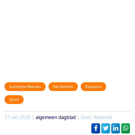
Suriname Nieuws
Net Binnen
Diaspora
Sport
17 okt 2020
|
algemeen dagblad
| Door: Redactie