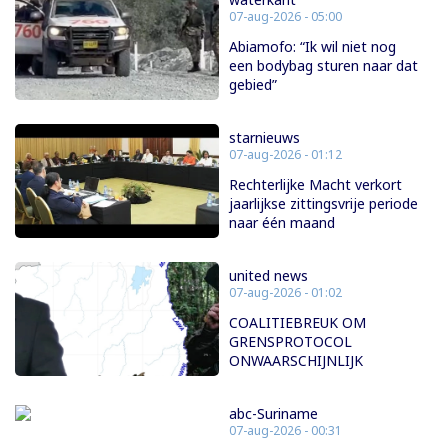
07-aug-2026 - 05:00
Abiamofo: “Ik wil niet nog
een bodybag sturen naar dat
gebied”
starnieuws
07-aug-2026 - 01:12
Rechterlijke Macht verkort
jaarlijkse zittingsvrije periode
naar één maand
united news
07-aug-2026 - 01:02
COALITIEBREUK OM
GRENSPROTOCOL
ONWAARSCHIJNLIJK
abc-Suriname
07-aug-2026 - 00:31