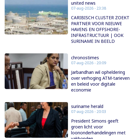
united news
07-aug-2026 - 23:38
CARIBISCH CLUSTER ZOEKT
PARTNER VOOR NIEUWE
HAVENS EN OFFSHORE-
INFRASTRUCTUUR | OOK
SURINAME IN BEELD
chronostimes
07-aug-2026 - 20:09
Jarbandhan wil opheldering
over verhoging ATM-tarieven
en beleid voor digitale
economie
suriname herald
07-aug-2026 - 20:03
President Simons geeft
groen licht voor
loononderhandelingen met
vakbonden