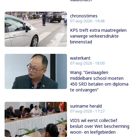
chronostimes
07-aug-2026 - 19:48
KPS treft extra maatregelen
vanwege verkeersdrukte
binnenstad
waterkant
07-aug-2026 - 18:00
Wang: “Geslaagden
middelbare school moeten
450 SRD betalen om diploma
te ontvangen”
suriname herald
07-aug-2026 - 17:27
VIDS wil eerst collectief
besluit over Wet bescherming
woon- en leefgebieden