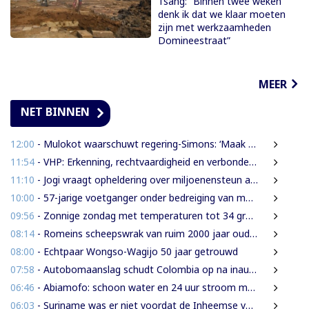
Tsang: “Binnen twee weken
denk ik dat we klaar moeten
zijn met werkzaamheden
Domineestraat”
MEER
NET BINNEN
12:00
- Mulokot waarschuwt regering-Simons: ‘Maak van 5-kilometerwet geen uitstel van echte grondenrechten’
11:54
- VHP: Erkenning, rechtvaardigheid en verbondenheid op 9 augustus
11:10
- Jogi vraagt opheldering over miljoenensteun aan SLM en behaalde resultaten
10:00
- 57-jarige voetganger onder bedreiging van mes beroofd van mobiele telefoon
09:56
- Zonnige zondag met temperaturen tot 34 graden
08:14
- Romeins scheepswrak van ruim 2000 jaar oud ontdekt bij Sicilië
08:00
- Echtpaar Wongso-Wagijo 50 jaar getrouwd
07:58
- Autobomaanslag schudt Colombia op na inauguratie van hardline president
06:46
- Abiamofo: schoon water en 24 uur stroom moeten ook afgelegen dorpen bereiken
06:03
- Suriname was er niet voordat de Inheemse volken er waren