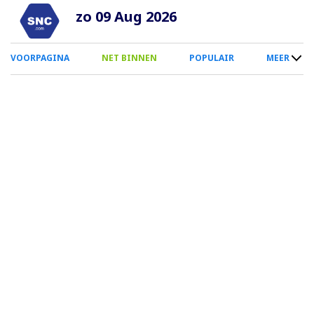
Overslaan
zo 09 Aug 2026
en
naar
0
VOORPAGINA
NET BINNEN
POPULAIR
MEER
de
Smartphone
inhoud
Menu
gaan