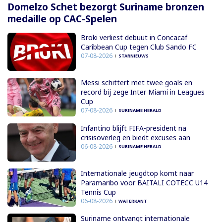
Domelzo Schet bezorgt Suriname bronzen
medaille op CAC-Spelen
Broki verliest debuut in Concacaf
Caribbean Cup tegen Club Sando FC
07-08-2026
STARNIEUWS
Messi schittert met twee goals en
record bij zege Inter Miami in Leagues
Cup
07-08-2026
SURINAME HERALD
Infantino blijft FIFA-president na
crisisoverleg en biedt excuses aan
06-08-2026
SURINAME HERALD
Internationale jeugdtop komt naar
Paramaribo voor BAITALI COTECC U14
Tennis Cup
06-08-2026
WATERKANT
Suriname ontvangt internationale