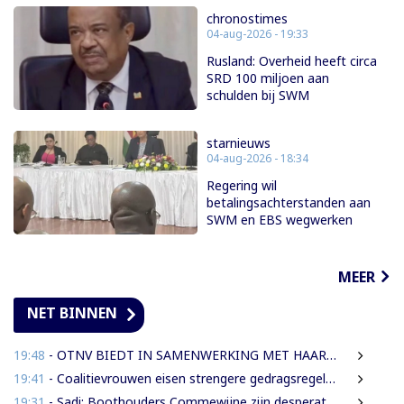
chronostimes
04-aug-2026 - 19:33
Rusland: Overheid heeft circa
SRD 100 miljoen aan
schulden bij SWM
starnieuws
04-aug-2026 - 18:34
Regering wil
betalingsachterstanden aan
SWM en EBS wegwerken
MEER
NET BINNEN
19:48
- OTNV BIEDT IN SAMENWERKING MET HAAR INTERNATIONALE PARTNERS 200 GRATIS STUDIEBEURZEN AAN TECHNISCH TALENT
19:41
- Coalitievrouwen eisen strengere gedragsregels in DNA na uitspraak Van Samson
19:31
- Sadi: Boothouders Commewijne zijn desperate, wachten 6 jaren op tariefaanpassing