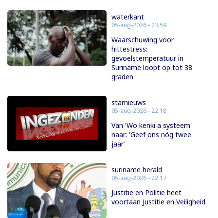
waterkant
05-aug-2026 - 23:59
Waarschuwing voor
hittestress:
gevoelstemperatuur in
Suriname loopt op tot 38
graden
starnieuws
05-aug-2026 - 22:18
Van 'Wo kenki a systeem'
naar: 'Geef ons nóg twee
jaar'
suriname herald
05-aug-2026 - 22:17
Justitie en Politie heet
voortaan Justitie en Veiligheid