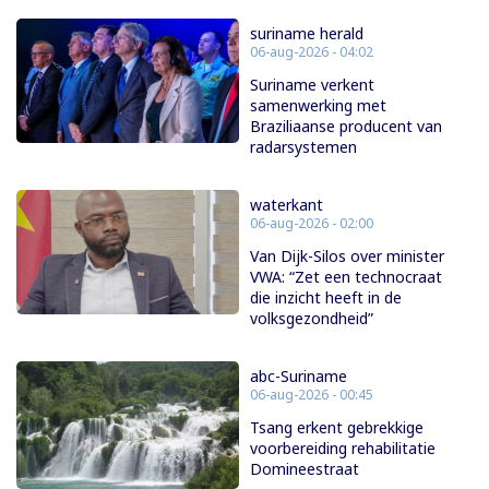
suriname herald
06-aug-2026 - 04:02
Suriname verkent
samenwerking met
Braziliaanse producent van
radarsystemen
waterkant
06-aug-2026 - 02:00
Van Dijk-Silos over minister
VWA: “Zet een technocraat
die inzicht heeft in de
volksgezondheid”
abc-Suriname
06-aug-2026 - 00:45
Tsang erkent gebrekkige
voorbereiding rehabilitatie
Domineestraat