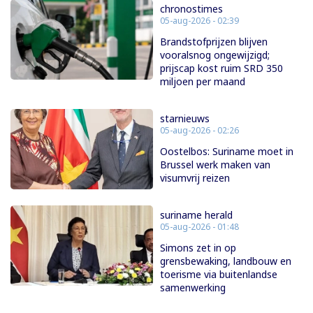
chronostimes
05-aug-2026 - 02:39
Brandstofprijzen blijven
vooralsnog ongewijzigd;
prijscap kost ruim SRD 350
miljoen per maand
starnieuws
05-aug-2026 - 02:26
Oostelbos: Suriname moet in
Brussel werk maken van
visumvrij reizen
suriname herald
05-aug-2026 - 01:48
Simons zet in op
grensbewaking, landbouw en
toerisme via buitenlandse
samenwerking