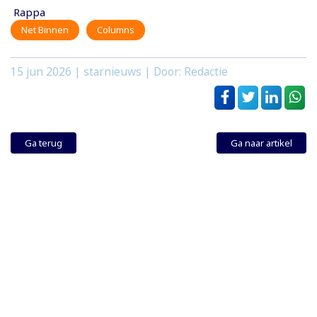
Rappa
Net Binnen
Columns
15 jun 2026
| starnieuws | Door: Redactie
Ga terug
Ga naar artikel