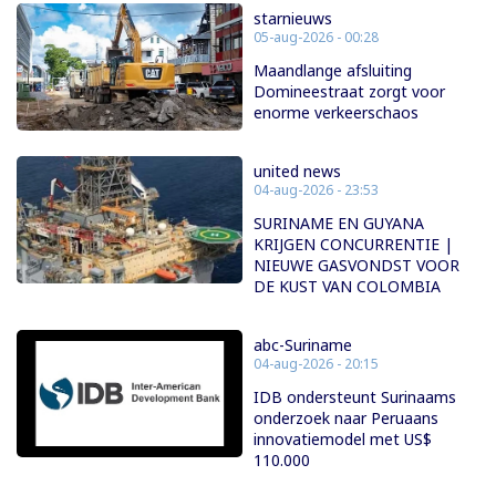
starnieuws
05-aug-2026 - 00:28
Maandlange afsluiting
Domineestraat zorgt voor
enorme verkeerschaos
united news
04-aug-2026 - 23:53
SURINAME EN GUYANA
KRIJGEN CONCURRENTIE |
NIEUWE GASVONDST VOOR
DE KUST VAN COLOMBIA
abc-Suriname
04-aug-2026 - 20:15
IDB ondersteunt Surinaams
onderzoek naar Peruaans
innovatiemodel met US$
110.000