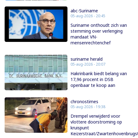
abc-Suriname
05-aug-2026 - 20:45
Suriname onthoudt zich van
stemming over verlenging
mandaat VN-
mensenrechtenchef
suriname herald
05-aug-2026 - 20:07
Hakrinbank biedt belang van
17,96 procent in DSB
openbaar te koop aan
chronostimes
05-aug-2026 - 19:38
Drempel verwijderd voor
vlottere doorstroming op
kruispunt
Keizerstraat/Zwartenhovenbrugs