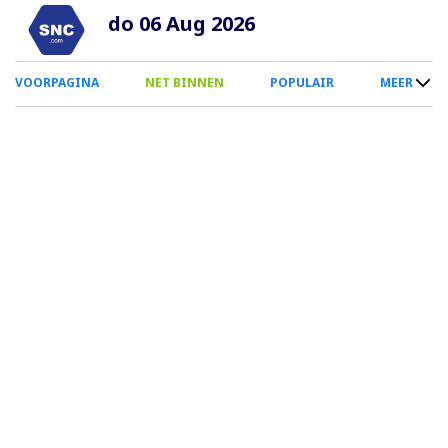
Overslaan
do 06 Aug 2026
en
naar
0
VOORPAGINA
NET BINNEN
POPULAIR
MEER
de
Smartphone
inhoud
Menu
gaan