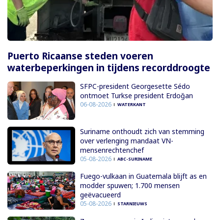
Puerto Ricaanse steden voeren
waterbeperkingen in tijdens recorddroogte
SFPC-president Georgesette Sédo
ontmoet Turkse president Erdoğan
06-08-2026
WATERKANT
Suriname onthoudt zich van stemming
over verlenging mandaat VN-
mensenrechtenchef
05-08-2026
ABC-SURINAME
Fuego-vulkaan in Guatemala blijft as en
modder spuwen; 1.700 mensen
geëvacueerd
05-08-2026
STARNIEUWS