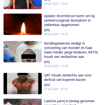
29 jul 2026 - 16:01
Update: Bromfietser komt om bij
verkeersongeval; duorijdster in
ziekenhuis opgenomen
KPS
28 jul 2026 - 18:23
Betalingskwestie eindigt in
ontvoering van moeder en haar
twee minder jarige kinderen; RBTM
houdt vier verdachten aan
KPS
28 jul 2026 - 17:38
QRT houdt verdachte aan voor
diefstal van koperen buizen
KPS
27 jul 2026 - 01:53
Laatste partij in beslag genomen