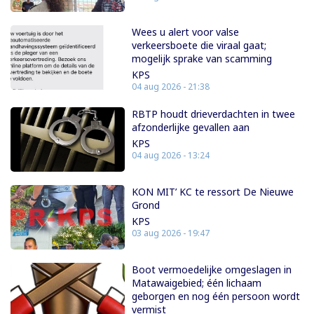
Wees u alert voor valse
verkeersboete die viraal gaat;
mogelijk sprake van scamming
KPS
04 aug 2026 - 21:38
RBTP houdt drieverdachten in twee
afzonderlijke gevallen aan
KPS
04 aug 2026 - 13:24
KON MIT’ KC te ressort De Nieuwe
Grond
KPS
03 aug 2026 - 19:47
Boot vermoedelijke omgeslagen in
Matawaigebied; één lichaam
geborgen en nog één persoon wordt
vermist