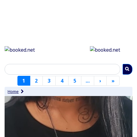
Paginering
1
2
3
4
5
…
›
Volgende
»
Laatste
pagina
pagina
Home