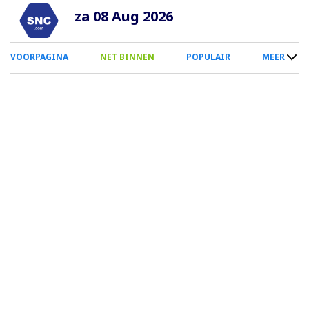
Overslaan
za 08 Aug 2026
en
naar
0
VOORPAGINA
NET BINNEN
POPULAIR
MEER
de
Smartphone
inhoud
Menu
gaan