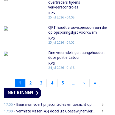
overtreders tijdens
verkeerscontroles
KPS
25 jul 2026 - 04:08
QRT houdt vrouwspersoon aan die
op opsporingslijst voorkwam
KPS
25 jul 2026 - 04:05
Drie vreemdelingen aangehouden
door politie Latour
KPS
24 jul 2026 - 01:18
1
2
3
4
5
…
›
Volgende
»
Laatste
pagina
pagina
NET BINNEN
17:05
- Baasaron voert prijscontroles en toezicht op voedselveiligheid op
17:00
- Vermiste visser (45) dood uit Coesewijnerivier gehaald