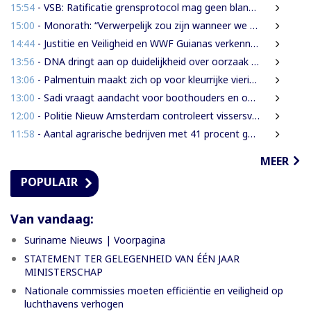
15:54
- VSB: Ratificatie grensprotocol mag geen blanco cheque zijn
15:00
- Monorath: “Verwerpelijk zou zijn wanneer we de dingen zouden bedekken met de mantel der liefde”
14:44
- Justitie en Veiligheid en WWF Guianas verkennen verdere samenwerking
13:56
- DNA dringt aan op duidelijkheid over oorzaak massale vissterfte
13:06
- Palmentuin maakt zich op voor kleurrijke viering Dag der Inheemsen
13:00
- Sadi vraagt aandacht voor boothouders en overbelasting Wijdenboschbrug
12:00
- Politie Nieuw Amsterdam controleert vissersvaartuigen op de rivier
11:58
- Aantal agrarische bedrijven met 41 procent gegroeid
MEER
POPULAIR
Van vandaag:
Suriname Nieuws | Voorpagina
STATEMENT TER GELEGENHEID VAN ÉÉN JAAR
MINISTERSCHAP
Nationale commissies moeten efficiëntie en veiligheid op
luchthavens verhogen