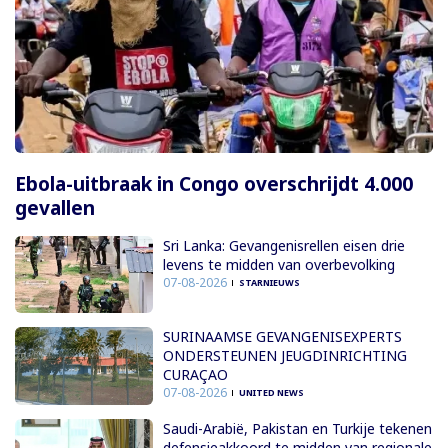
Ebola-uitbraak in Congo overschrijdt 4.000
gevallen
Sri Lanka: Gevangenisrellen eisen drie
levens te midden van overbevolking
07-08-2026
STARNIEUWS
SURINAAMSE GEVANGENISEXPERTS
ONDERSTEUNEN JEUGDINRICHTING
CURAÇAO
07-08-2026
UNITED NEWS
Saudi-Arabië, Pakistan en Turkije tekenen
defensieakkoord te midden van regionale