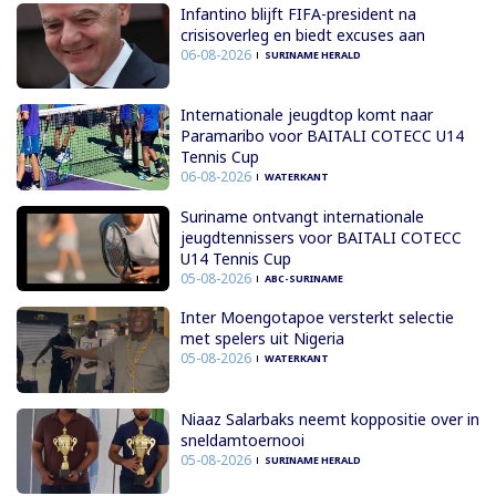
Infantino blijft FIFA-president na
crisisoverleg en biedt excuses aan
06-08-2026
SURINAME HERALD
Internationale jeugdtop komt naar
Paramaribo voor BAITALI COTECC U14
Tennis Cup
06-08-2026
WATERKANT
Suriname ontvangt internationale
jeugdtennissers voor BAITALI COTECC
U14 Tennis Cup
05-08-2026
ABC-SURINAME
Inter Moengotapoe versterkt selectie
met spelers uit Nigeria
05-08-2026
WATERKANT
Niaaz Salarbaks neemt koppositie over in
sneldamtoernooi
05-08-2026
SURINAME HERALD