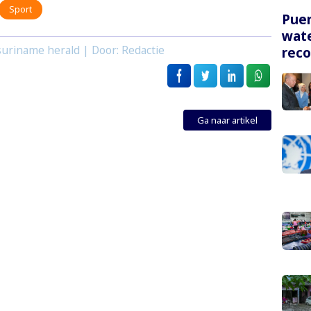
Sport
Puer
wate
uriname herald | Door: Redactie
rec
Ga naar artikel