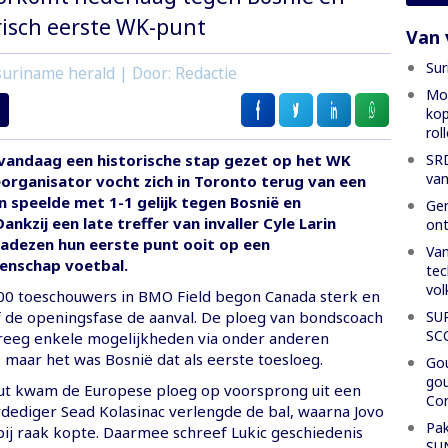
risch eerste WK-punt
Van 
Sur
uriname herald | Door: Redactie
Mon
kop
rol
SRD
vandaag een historische stap gezet op het WK
van
organisator vocht zich in Toronto terug van een
 speelde met 1-1 gelijk tegen Bosnië en
Gen
ankzij een late treffer van invaller Cyle Larin
ont
adezen hun eerste punt ooit op een
Van
enschap voetbal.
tec
vol
00 toeschouwers in BMO Field begon Canada sterk en
SU
f de openingsfase de aanval. De ploeg van bondscoach
SC
reeg enkele mogelijkheden via onder anderen
 maar het was Bosnië dat als eerste toesloeg.
Gou
gou
ut kwam de Europese ploeg op voorsprong uit een
Con
dediger Sead Kolasinac verlengde de bal, waarna Jovo
Pak
bij raak kopte. Daarmee schreef Lukic geschiedenis
SU