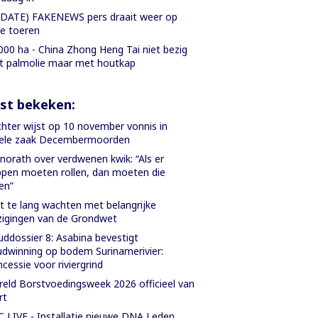
DATE) FAKENEWS pers draait weer op
le toeren
000 ha - China Zhong Heng Tai niet bezig
 palmolie maar met houtkap
st bekeken:
hter wijst op 10 november vonnis in
iele zaak Decembermoorden
orath over verdwenen kwik: “Als er
pen moeten rollen, dan moeten die
len”
t te lang wachten met belangrijke
zigingen van de Grondwet
ddossier 8: Asabina bevestigt
dwinning op bodem Surinamerivier:
cessie voor riviergrind
eld Borstvoedingsweek 2026 officieel van
rt
 LIVE - Installatie nieuwe DNA Leden