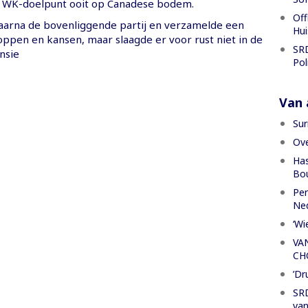
e WK-doelpunt ooit op Canadese bodem.
Off
aarna de bovenliggende partij en verzamelde een
Hui
ppen en kansen, maar slaagde er voor rust niet in de
SRD
nsie
Pol
Van a
Sur
Ove
Has
Bou
Per
Ned
‘Wi
VA
CH
’Dr
SRD
van