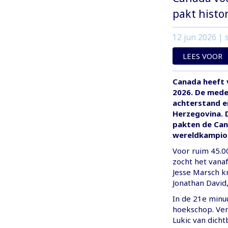
pakt histo
12 jun 2026
| s
LEES VOOR
Canada heeft 
2026. De mede
achterstand en
Herzegovina. D
pakten de Can
wereldkampio
Voor ruim 45.0
zocht het vana
Jesse Marsch k
Jonathan David,
In de 21e minu
hoekschop. Ver
Lukic van dicht