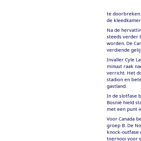
te doorbreken.
de kleedkamer 
Na de hervatti
steeds verder t
worden. De Can
verdiende geli
Invaller Cyle L
minuut raak na
verricht. Het 
stadion en bet
gastland.
In de slotfase
Bosnië hield s
met een punt i
Voor Canada be
groep B. De No
knock-outfase 
toernooi voor 