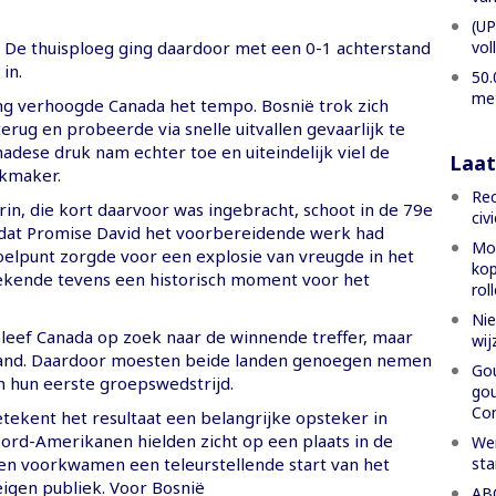
(UP
vol
 De thuisploeg ging daardoor met een 0-1 achterstand
in.
50.
met
ng verhoogde Canada het tempo. Bosnië trok zich
erug en probeerde via snelle uitvallen gevaarlijk te
adese druk nam echter toe en uiteindelijk viel de
Laat
jkmaker.
Rec
arin, die kort daarvoor was ingebracht, schoot in de 79e
civ
dat Promise David het voorbereidende werk had
Mon
doelpunt zorgde voor een explosie van vreugde in het
kop
ekende tevens een historisch moment voor het
rol
Nie
 bleef Canada op zoek naar de winnende treffer, maar
wij
tand. Daardoor moesten beide landen genoegen nemen
Gou
n hun eerste groepswedstrijd.
gou
Con
tekent het resultaat een belangrijke opsteker in
ord-Amerikanen hielden zicht op een plaats in de
Wer
sta
en voorkwamen een teleurstellende start van het
eigen publiek. Voor Bosnië
ABC