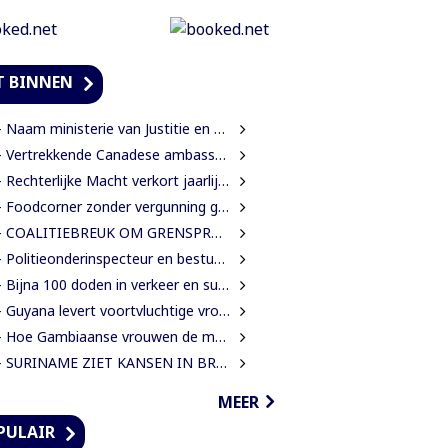
T BINNEN
Naam ministerie van Justitie en Politie verandert naar Justitie en Veiligheid
Vertrekkende Canadese ambassadeur wil grotere rol voor Canada in Suriname
Rechterlijke Macht verkort jaarlijkse zittingsvrije periode naar één maand
Foodcorner zonder vergunning gesloten tijdens derde dag integrale controles
 COALITIEBREUK OM GRENSPROTOCOL ONWAARSCHIJNLIJK
Politieonderinspecteur en bestuurder gewond nadat auto over de kop slaat
Bijna 100 doden in verkeer en suïcide voor 2026 is veel te veel’, zegt Lau
Guyana levert voortvluchtige vrouwelijke verdachte in mensenhandel uit aan Suriname
Hoe Gambiaanse vrouwen de mangroves herstellen die Banjul beschermen
SURINAME ZIET KANSEN IN BRAZILIAANSE RADARTECHNOLOGIE VOOR GRENSBEWAKING EN VEILIGHEID
MEER
PULAIR