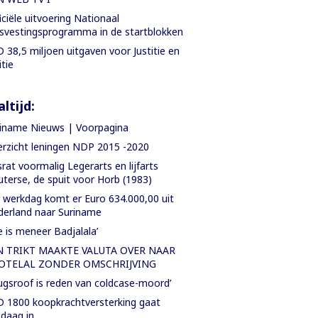
iciële uitvoering Nationaal
svestingsprogramma in de startblokken
 38,5 miljoen uitgaven voor Justitie en
itie
ltijd:
iname Nieuws | Voorpagina
rzicht leningen NDP 2015 -2020
rat voormalig Legerarts en lijfarts
terse, de spuit voor Horb (1983)
 werkdag komt er Euro 634.000,00 uit
erland naar Suriname
e is meneer Badjalala’
N TRIKT MAAKTE VALUTA OVER NAAR
OTELAL ZONDER OMSCHRIJVING
ugsroof is reden van coldcase-moord’
 1800 koopkrachtversterking gaat
daag in