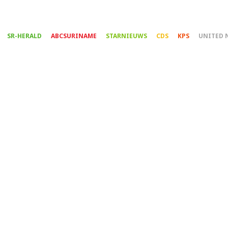
Overslaan
en
naar
SR-HERALD
ABCSURINAME
STARNIEUWS
CDS
KPS
UNITED 
de
inhoud
gaan