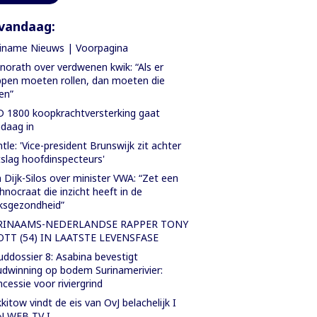
vandaag:
iname Nieuws | Voorpagina
orath over verdwenen kwik: “Als er
pen moeten rollen, dan moeten die
len”
 1800 koopkrachtversterking gaat
daag in
tle: 'Vice-president Brunswijk zit achter
slag hoofdinspecteurs'
 Dijk-Silos over minister VWA: “Zet een
hnocraat die inzicht heeft in de
ksgezondheid”
RINAAMS-NEDERLANDSE RAPPER TONY
OTT (54) IN LAATSTE LEVENSFASE
ddossier 8: Asabina bevestigt
dwinning op bodem Surinamerivier:
cessie voor riviergrind
kitow vindt de eis van OvJ belachelijk I
N WEB TV I