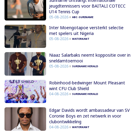
Suriname ontvangt internationale
jeugdtennissers voor BAITALI COTECC
U14 Tennis Cup
05-08-2026
ABC-SURINAME
Inter Moengotapoe versterkt selectie
met spelers uit Nigeria
05-08-2026
WATERKANT
Niaaz Salarbaks neemt koppositie over in
sneldamtoernooi
05-08-2026
SURINAME HERALD
Robinhood-bedwinger Mount Pleasant
wint CFU Club Shield
04-08-2026
SURINAME HERALD
Edgar Davids wordt ambassadeur van SV
Coronie Boys en zet netwerk in voor
clubontwikkeling
04-08-2026
WATERKANT