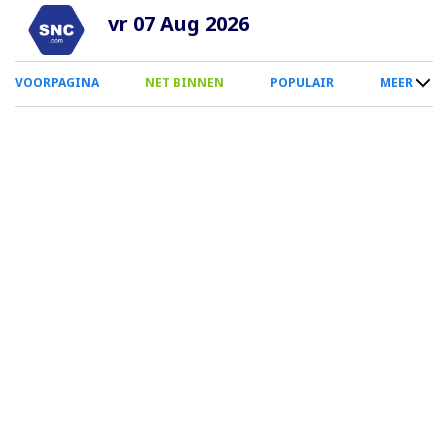
Overslaan
vr 07 Aug 2026
en
naar
0
VOORPAGINA
NET BINNEN
POPULAIR
MEER
de
Smartphone
inhoud
Menu
gaan