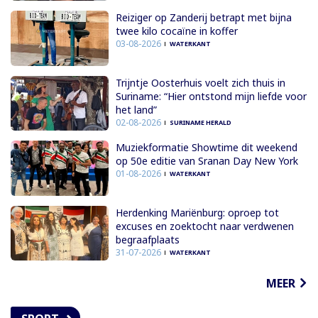
Reiziger op Zanderij betrapt met bijna
twee kilo cocaïne in koffer
03-08-2026
WATERKANT
Trijntje Oosterhuis voelt zich thuis in
Suriname: “Hier ontstond mijn liefde voor
het land”
02-08-2026
SURINAME HERALD
Muziekformatie Showtime dit weekend
op 50e editie van Sranan Day New York
01-08-2026
WATERKANT
Herdenking Mariënburg: oproep tot
excuses en zoektocht naar verdwenen
begraafplaats
31-07-2026
WATERKANT
MEER