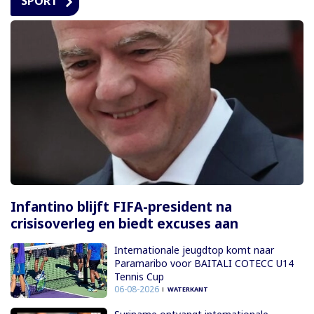
SPORT
Infantino blijft FIFA-president na
crisisoverleg en biedt excuses aan
Internationale jeugdtop komt naar
Paramaribo voor BAITALI COTECC U14
Tennis Cup
06-08-2026
WATERKANT