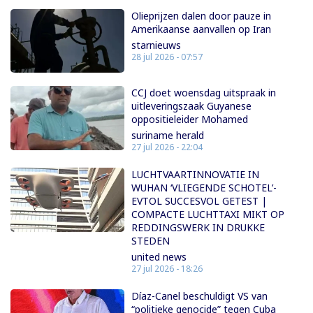
Olieprijzen dalen door pauze in
Amerikaanse aanvallen op Iran
starnieuws
28 jul 2026 - 07:57
CCJ doet woensdag uitspraak in
uitleveringszaak Guyanese
oppositieleider Mohamed
suriname herald
27 jul 2026 - 22:04
LUCHTVAARTINNOVATIE IN
WUHAN ‘VLIEGENDE SCHOTEL’-
EVTOL SUCCESVOL GETEST |
COMPACTE LUCHTTAXI MIKT OP
REDDINGSWERK IN DRUKKE
STEDEN
united news
27 jul 2026 - 18:26
Díaz-Canel beschuldigt VS van
“politieke genocide” tegen Cuba