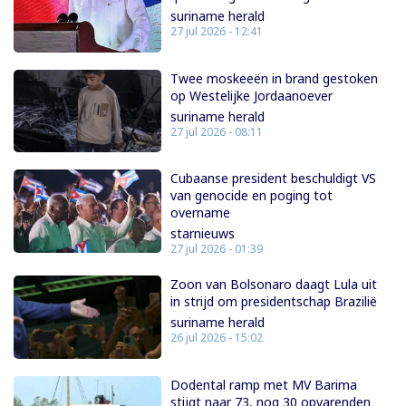
suriname herald
27 jul 2026 - 12:41
Twee moskeeën in brand gestoken
op Westelijke Jordaanoever
suriname herald
27 jul 2026 - 08:11
Cubaanse president beschuldigt VS
van genocide en poging tot
overname
starnieuws
27 jul 2026 - 01:39
Zoon van Bolsonaro daagt Lula uit
in strijd om presidentschap Brazilië
suriname herald
26 jul 2026 - 15:02
Dodental ramp met MV Barima
stijgt naar 73, nog 30 opvarenden