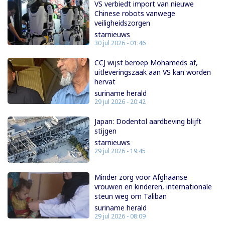
VS verbiedt import van nieuwe
Chinese robots vanwege
veiligheidszorgen
starnieuws
30 jul 2026 - 01:46
CCJ wijst beroep Mohameds af,
uitleveringszaak aan VS kan worden
hervat
suriname herald
29 jul 2026 - 20:42
Japan: Dodentol aardbeving blijft
stijgen
starnieuws
29 jul 2026 - 19:45
Minder zorg voor Afghaanse
vrouwen en kinderen, internationale
steun weg om Taliban
suriname herald
29 jul 2026 - 08:09