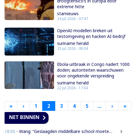
droogterisico’s in Europa door
extreme hitte
starnieuws
24 jul 2026 - 07:47
OpenAI-modellen breken uit
testomgeving en hacken AI-bedrijf
suriname herald
23 jul 2026 - 08:04
Ebola-uitbraak in Congo nadert 1000
doden; autoriteiten waarschuwen
voor ongekende verspreiding
suriname herald
22 jul 2026 - 17:04
«
Eerste
‹
Vorige
1
2
3
4
5
…
›
Volgende
»
Laa
pagina
pagina
pagina
pag
NET BINNEN
18:00
- Wang: “Geslaagden middelbare school moeten 450 SRD betalen om diploma te ontvangen”