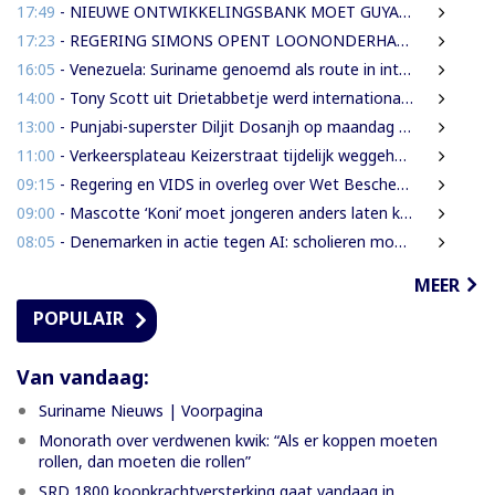
17:49
- NIEUWE ONTWIKKELINGSBANK MOET GUYANESE BEDRIJVEN KLAARSTOMEN OM BUITENLANDSE BEDRIJVEN TE VERVANGEN
17:23
- REGERING SIMONS OPENT LOONONDERHANDELINGEN MET OVERHEIDSVAKBONDEN NA LICHTE FINANCIËLE ADEMRUIMTE
16:05
- Venezuela: Suriname genoemd als route in internationale cocaïnesmokkel naar Europa
14:00
- Tony Scott uit Drietabbetje werd internationaal bekend door zijn hiphouse muziek
13:00
- Punjabi-superster Diljit Dosanjh op maandag 7 september in Ziggo Dome
11:00
- Verkeersplateau Keizerstraat tijdelijk weggehaald vanwege chaos rond Domineestraat
09:15
- Regering en VIDS in overleg over Wet Bescherming Woon- en Leefgebieden
09:00
- Mascotte ‘Koni’ moet jongeren anders laten kijken naar Surinaamse houtsector
08:05
- Denemarken in actie tegen AI: scholieren moeten extra mondelinge examens doen
MEER
POPULAIR
Van vandaag:
Suriname Nieuws | Voorpagina
Monorath over verdwenen kwik: “Als er koppen moeten
rollen, dan moeten die rollen”
SRD 1800 koopkrachtversterking gaat vandaag in