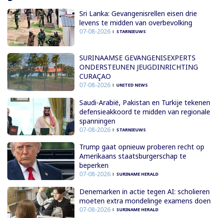
Sri Lanka: Gevangenisrellen eisen drie
levens te midden van overbevolking
07-08-2026
STARNIEUWS
SURINAAMSE GEVANGENISEXPERTS
ONDERSTEUNEN JEUGDINRICHTING
CURAÇAO
07-08-2026
UNITED NEWS
Saudi-Arabië, Pakistan en Turkije tekenen
defensieakkoord te midden van regionale
spanningen
07-08-2026
STARNIEUWS
Trump gaat opnieuw proberen recht op
Amerikaans staatsburgerschap te
beperken
07-08-2026
SURINAME HERALD
Denemarken in actie tegen AI: scholieren
moeten extra mondelinge examens doen
07-08-2026
SURINAME HERALD