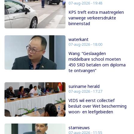
07-aug-2026 - 19:48
KPS treft extra maatregelen
vanwege verkeersdrukte
binnenstad
waterkant
07-aug-2026 - 18:00
Wang: “Geslaagden
middelbare school moeten
450 SRD betalen om diploma
te ontvangen”
suriname herald
07-aug-2026 - 17:27
VIDS wil eerst collectief
besluit over Wet bescherming
woon- en leefgebieden
starnieuws
07-aug-2026 - 11:55