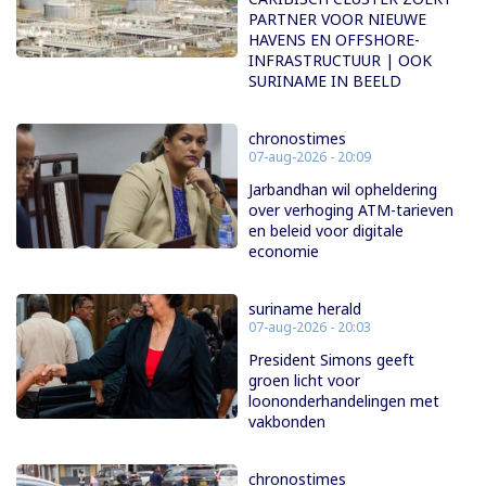
PARTNER VOOR NIEUWE
HAVENS EN OFFSHORE-
INFRASTRUCTUUR | OOK
SURINAME IN BEELD
chronostimes
07-aug-2026 - 20:09
Jarbandhan wil opheldering
over verhoging ATM-tarieven
en beleid voor digitale
economie
suriname herald
07-aug-2026 - 20:03
President Simons geeft
groen licht voor
loononderhandelingen met
vakbonden
chronostimes