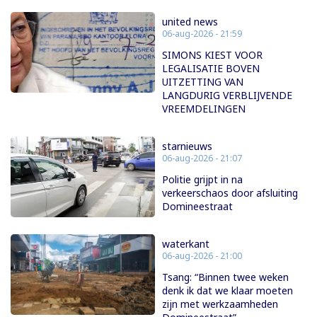
united news
06-aug-2026 - 21:59
SIMONS KIEST VOOR
LEGALISATIE BOVEN
UITZETTING VAN
LANGDURIG VERBLIJVENDE
VREEMDELINGEN
starnieuws
06-aug-2026 - 21:07
Politie grijpt in na
verkeerschaos door afsluiting
Domineestraat
waterkant
06-aug-2026 - 21:00
Tsang: “Binnen twee weken
denk ik dat we klaar moeten
zijn met werkzaamheden