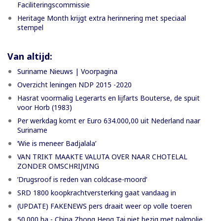
Faciliteringscommissie
Heritage Month krijgt extra herinnering met speciaal
stempel
Van altijd:
Suriname Nieuws | Voorpagina
Overzicht leningen NDP 2015 -2020
Hasrat voormalig Legerarts en lijfarts Bouterse, de spuit
voor Horb (1983)
Per werkdag komt er Euro 634.000,00 uit Nederland naar
Suriname
‘Wie is meneer Badjalala’
VAN TRIKT MAAKTE VALUTA OVER NAAR CHOTELAL
ZONDER OMSCHRIJVING
’Drugsroof is reden van coldcase-moord’
SRD 1800 koopkrachtversterking gaat vandaag in
(UPDATE) FAKENEWS pers draait weer op volle toeren
50.000 ha - China Zhong Heng Tai niet bezig met palmolie