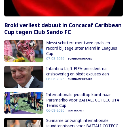
Broki verliest debuut in Concacaf Caribbean
Cup tegen Club Sando FC
Messi schittert met twee goals en
record bij zege Inter Miami in Leagues
Cup
07-08-2026
SURINAME HERALD
Infantino blijft FIFA-president na
crisisoverleg en biedt excuses aan
06-08-2026
SURINAME HERALD
Internationale jeugdtop komt naar
Paramaribo voor BAITALI COTECC U14
Tennis Cup
06-08-2026
WATERKANT
Suriname ontvangt internationale
jeugdtennissers voor BAITALI COTECC