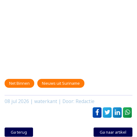
Net Binnen
Nieuws uit Suriname
08 jul 2026
| waterkant | Door: Redactie
Ga terug
Ga naar artikel