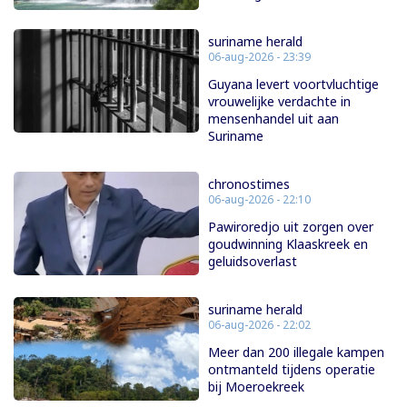
suriname herald
06-aug-2026 - 23:39
Guyana levert voortvluchtige
vrouwelijke verdachte in
mensenhandel uit aan
Suriname
chronostimes
06-aug-2026 - 22:10
Pawiroredjo uit zorgen over
goudwinning Klaaskreek en
geluidsoverlast
suriname herald
06-aug-2026 - 22:02
Meer dan 200 illegale kampen
ontmanteld tijdens operatie
bij Moeroekreek