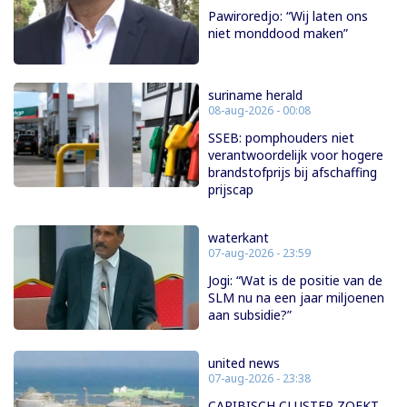
Pawiroredjo: “Wij laten ons
niet monddood maken”
suriname herald
08-aug-2026 - 00:08
SSEB: pomphouders niet
verantwoordelijk voor hogere
brandstofprijs bij afschaffing
prijscap
waterkant
07-aug-2026 - 23:59
Jogi: “Wat is de positie van de
SLM nu na een jaar miljoenen
aan subsidie?”
united news
07-aug-2026 - 23:38
CARIBISCH CLUSTER ZOEKT