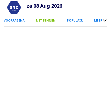
Overslaan
za 08 Aug 2026
en
naar
0
VOORPAGINA
NET BINNEN
POPULAIR
MEER
de
Smartphone
inhoud
Menu
gaan