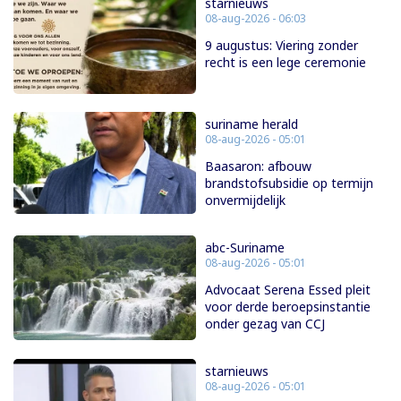
starnieuws
08-aug-2026 - 06:03
9 augustus: Viering zonder
recht is een lege ceremonie
suriname herald
08-aug-2026 - 05:01
Baasaron: afbouw
brandstofsubsidie op termijn
onvermijdelijk
abc-Suriname
08-aug-2026 - 05:01
Advocaat Serena Essed pleit
voor derde beroepsinstantie
onder gezag van CCJ
starnieuws
08-aug-2026 - 05:01