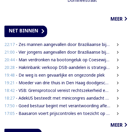
Domineestraat”
MEER
NET BINNEN
22:17
- Zes mannen aangevallen door Braziliaanse bijen tijdens zoektocht naar leguanen
21:00
- Vier jongens aangevallen door Braziliaanse bijen tijdens leguanenjacht
20:44
- Man verdronken na bootongeluk op Coesewijnerivier
20:28
- Hakrinbank: verkoop DSB-aandelen is strategische keuze
19:48
- De weg is een gevaarlijke en ongezonde plek
19:21
- Moeder van drie thuis in Den Haag doodgeschoten; verdachte ex-partner opgepakt na vluchten
18:42
- VSB: Grensprotocol vereist rechtszekerheid en harde waarborgen
18:27
- AdekUS besteedt met minicongres aandacht aan cultureel erfgoed
17:50
- Goed bestuur begint met verantwoording afleggen
17:05
- Baasaron voert prijscontroles en toezicht op voedselveiligheid op
MEER