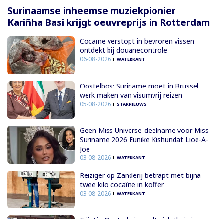
Surinaamse inheemse muziekpionier
Kariñha Basi krijgt oeuvreprijs in Rotterdam
Cocaïne verstopt in bevroren vissen
ontdekt bij douanecontrole
06-08-2026
WATERKANT
Oostelbos: Suriname moet in Brussel
werk maken van visumvrij reizen
05-08-2026
STARNIEUWS
Geen Miss Universe-deelname voor Miss
Suriname 2026 Eunike Kishundat Lioe-A-
Joe
03-08-2026
WATERKANT
Reiziger op Zanderij betrapt met bijna
twee kilo cocaïne in koffer
03-08-2026
WATERKANT