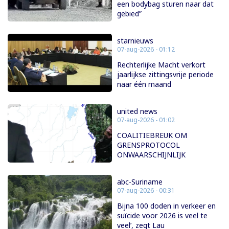
een bodybag sturen naar dat
gebied”
starnieuws
07-aug-2026 - 01:12
Rechterlijke Macht verkort
jaarlijkse zittingsvrije periode
naar één maand
united news
07-aug-2026 - 01:02
COALITIEBREUK OM
GRENSPROTOCOL
ONWAARSCHIJNLIJK
abc-Suriname
07-aug-2026 - 00:31
Bijna 100 doden in verkeer en
suïcide voor 2026 is veel te
veel’, zegt Lau