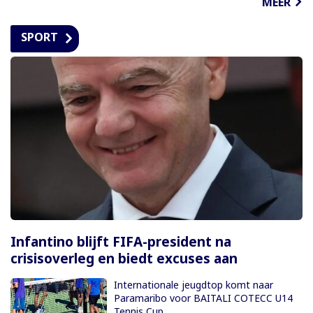
MEER
SPORT
Infantino blijft FIFA-president na
crisisoverleg en biedt excuses aan
Internationale jeugdtop komt naar
Paramaribo voor BAITALI COTECC U14
Tennis Cup