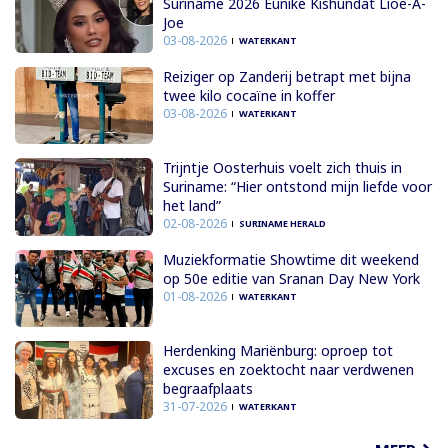
Suriname 2026 Eunike Kishundat Lioe-A-
Joe
03-08-2026
WATERKANT
Reiziger op Zanderij betrapt met bijna
twee kilo cocaïne in koffer
03-08-2026
WATERKANT
Trijntje Oosterhuis voelt zich thuis in
Suriname: “Hier ontstond mijn liefde voor
het land”
02-08-2026
SURINAME HERALD
Muziekformatie Showtime dit weekend
op 50e editie van Sranan Day New York
01-08-2026
WATERKANT
Herdenking Mariënburg: oproep tot
excuses en zoektocht naar verdwenen
begraafplaats
31-07-2026
WATERKANT