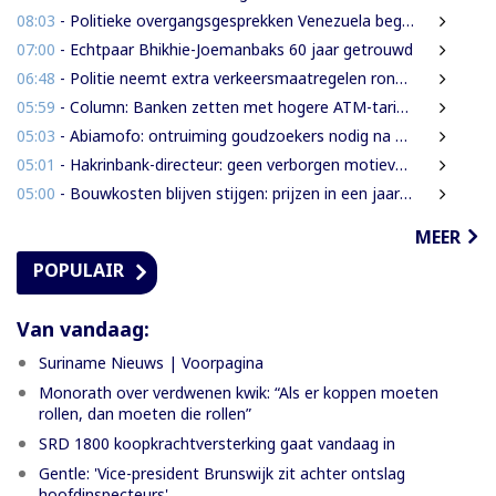
08:03
- Politieke overgangsgesprekken Venezuela beginnen zonder Machado
07:00
- Echtpaar Bhikhie-Joemanbaks 60 jaar getrouwd
06:48
- Politie neemt extra verkeersmaatregelen rond afgesloten Domineestraat
05:59
- Column: Banken zetten met hogere ATM-tarieven digitale economie op achterstand
05:03
- Abiamofo: ontruiming goudzoekers nodig na dodelijke risico’s in Moeroekreek en 21 Bergi
05:01
- Hakrinbank-directeur: geen verborgen motieven bij verkoop DSB-belang
05:00
- Bouwkosten blijven stijgen: prijzen in een jaar tijd gemiddeld 7,3% hoger
MEER
POPULAIR
Van vandaag:
Suriname Nieuws | Voorpagina
Monorath over verdwenen kwik: “Als er koppen moeten
rollen, dan moeten die rollen”
SRD 1800 koopkrachtversterking gaat vandaag in
Gentle: 'Vice-president Brunswijk zit achter ontslag
hoofdinspecteurs'