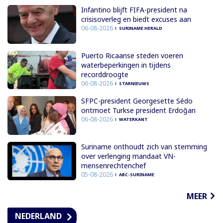
Infantino blijft FIFA-president na
crisisoverleg en biedt excuses aan
06-08-2026
SURINAME HERALD
Puerto Ricaanse steden voeren
waterbeperkingen in tijdens
recorddroogte
06-08-2026
STARNIEUWS
SFPC-president Georgesette Sédo
ontmoet Turkse president Erdoğan
06-08-2026
WATERKANT
Suriname onthoudt zich van stemming
over verlenging mandaat VN-
mensenrechtenchef
05-08-2026
ABC-SURINAME
MEER
NEDERLAND