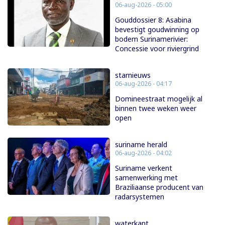
06-aug-2026 - 05:00
Gouddossier 8: Asabina
bevestigt goudwinning op
bodem Surinamerivier:
Concessie voor riviergrind
starnieuws
06-aug-2026 - 04:17
Domineestraat mogelijk al
binnen twee weken weer
open
suriname herald
06-aug-2026 - 04:02
Suriname verkent
samenwerking met
Braziliaanse producent van
radarsystemen
waterkant