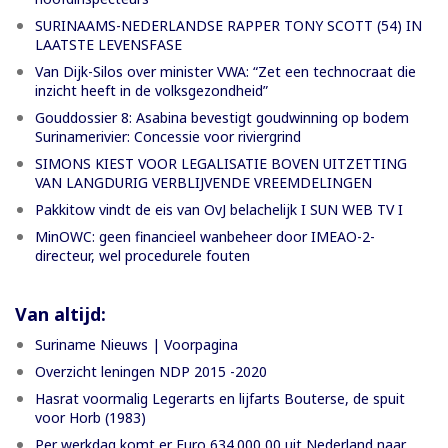
SURINAAMS-NEDERLANDSE RAPPER TONY SCOTT (54) IN
LAATSTE LEVENSFASE
Van Dijk-Silos over minister VWA: “Zet een technocraat die
inzicht heeft in de volksgezondheid”
Gouddossier 8: Asabina bevestigt goudwinning op bodem
Surinamerivier: Concessie voor riviergrind
SIMONS KIEST VOOR LEGALISATIE BOVEN UITZETTING
VAN LANGDURIG VERBLIJVENDE VREEMDELINGEN
Pakkitow vindt de eis van OvJ belachelijk I SUN WEB TV I
MinOWC: geen financieel wanbeheer door IMEAO-2-
directeur, wel procedurele fouten
Van altijd:
Suriname Nieuws | Voorpagina
Overzicht leningen NDP 2015 -2020
Hasrat voormalig Legerarts en lijfarts Bouterse, de spuit
voor Horb (1983)
Per werkdag komt er Euro 634.000,00 uit Nederland naar