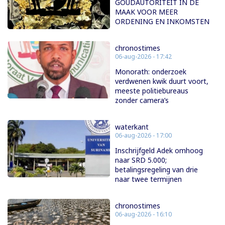
GOUDAUTORITEIT IN DE
MAAK VOOR MEER
ORDENING EN INKOMSTEN
chronostimes
06-aug-2026 - 17:42
Monorath: onderzoek
verdwenen kwik duurt voort,
meeste politiebureaus
zonder camera’s
waterkant
06-aug-2026 - 17:00
Inschrijfgeld Adek omhoog
naar SRD 5.000;
betalingsregeling van drie
naar twee termijnen
chronostimes
06-aug-2026 - 16:10