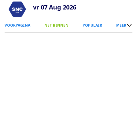
Overslaan
vr 07 Aug 2026
en
naar
0
VOORPAGINA
NET BINNEN
POPULAIR
MEER
de
Smartphone
inhoud
Menu
gaan