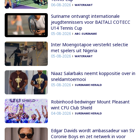
06-08-2026
WATERKANT
Suriname ontvangt internationale
jeugdtennissers voor BAITALI COTECC
U14 Tennis Cup
05-08-2026
ABC-SURINAME
Inter Moengotapoe versterkt selectie
met spelers uit Nigeria
05-08-2026
WATERKANT
Niaaz Salarbaks neemt koppositie over in
sneldamtoernooi
05-08-2026
SURINAME HERALD
Robinhood-bedwinger Mount Pleasant
wint CFU Club Shield
04-08-2026
SURINAME HERALD
Edgar Davids wordt ambassadeur van SV
Coronie Boys en zet netwerk in voor