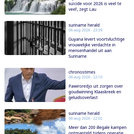
suïcide voor 2026 is veel te
veel’, zegt Lau
suriname herald
06-aug-2026 - 23:39
Guyana levert voortvluchtige
vrouwelijke verdachte in
mensenhandel uit aan
Suriname
chronostimes
06-aug-2026 - 22:10
Pawiroredjo uit zorgen over
goudwinning Klaaskreek en
geluidsoverlast
suriname herald
06-aug-2026 - 22:02
Meer dan 200 illegale kampen
ontmanteld tijdens operatie