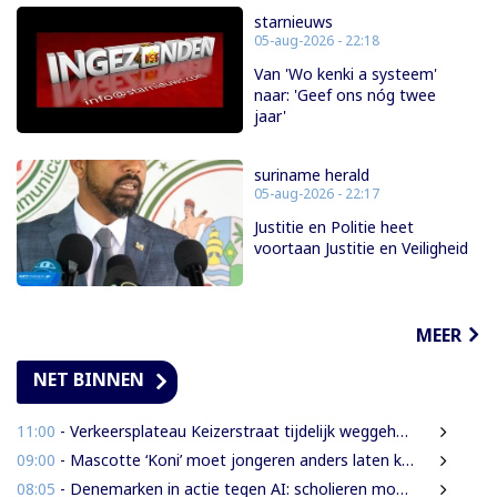
starnieuws
05-aug-2026 - 22:18
Van 'Wo kenki a systeem'
naar: 'Geef ons nóg twee
jaar'
suriname herald
05-aug-2026 - 22:17
Justitie en Politie heet
voortaan Justitie en Veiligheid
MEER
NET BINNEN
11:00
- Verkeersplateau Keizerstraat tijdelijk weggehaald vanwege chaos rond Domineestraat
09:00
- Mascotte ‘Koni’ moet jongeren anders laten kijken naar Surinaamse houtsector
08:05
- Denemarken in actie tegen AI: scholieren moeten extra mondelinge examens doen