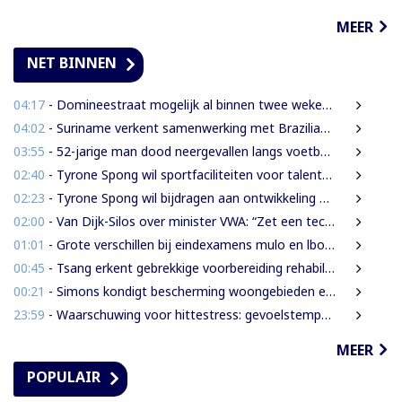
MEER
NET BINNEN
04:17
- Domineestraat mogelijk al binnen twee weken weer open
04:02
- Suriname verkent samenwerking met Braziliaanse producent van radarsystemen
03:55
- 52-jarige man dood neergevallen langs voetbalveld
02:40
- Tyrone Spong wil sportfaciliteiten voor talentvolle Surinaamse jongeren
02:23
- Tyrone Spong wil bijdragen aan ontwikkeling Surinaamse jeugd
02:00
- Van Dijk-Silos over minister VWA: “Zet een technocraat die inzicht heeft in de volksgezondheid”
01:01
- Grote verschillen bij eindexamens mulo en lbo: STS-1 telt 174 afgewezen leerlingen
00:45
- Tsang erkent gebrekkige voorbereiding rehabilitatie Domineestraat
00:21
- Simons kondigt bescherming woongebieden en strengere aanpak illegale activiteiten aan
23:59
- Waarschuwing voor hittestress: gevoelstemperatuur in Suriname loopt op tot 38 graden
MEER
POPULAIR