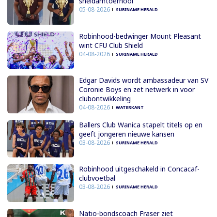
sneldamtoernooi
05-08-2026
SURINAME HERALD
Robinhood-bedwinger Mount Pleasant
wint CFU Club Shield
04-08-2026
SURINAME HERALD
Edgar Davids wordt ambassadeur van SV
Coronie Boys en zet netwerk in voor
clubontwikkeling
04-08-2026
WATERKANT
Ballers Club Wanica stapelt titels op en
geeft jongeren nieuwe kansen
03-08-2026
SURINAME HERALD
Robinhood uitgeschakeld in Concacaf-
clubvoetbal
03-08-2026
SURINAME HERALD
Natio-bondscoach Fraser ziet