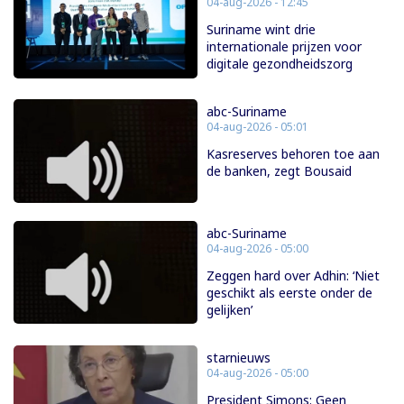
04-aug-2026 - 12:45
Suriname wint drie
internationale prijzen voor
digitale gezondheidszorg
abc-Suriname
04-aug-2026 - 05:01
Kasreserves behoren toe aan
de banken, zegt Bousaid
abc-Suriname
04-aug-2026 - 05:00
Zeggen hard over Adhin: ‘Niet
geschikt als eerste onder de
gelijken’
starnieuws
04-aug-2026 - 05:00
President Simons: Geen