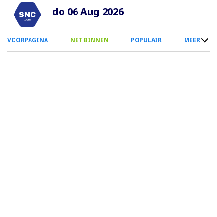
Overslaan
do 06 Aug 2026
en
naar
0
VOORPAGINA
NET BINNEN
POPULAIR
MEER
de
Smartphone
inhoud
Menu
gaan