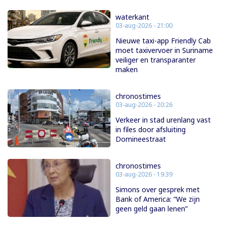
waterkant
03-aug-2026 - 21:00
Nieuwe taxi-app Friendly Cab
moet taxivervoer in Suriname
veiliger en transparanter
maken
chronostimes
03-aug-2026 - 20:26
Verkeer in stad urenlang vast
in files door afsluiting
Domineestraat
chronostimes
03-aug-2026 - 19:39
Simons over gesprek met
Bank of America: “We zijn
geen geld gaan lenen”