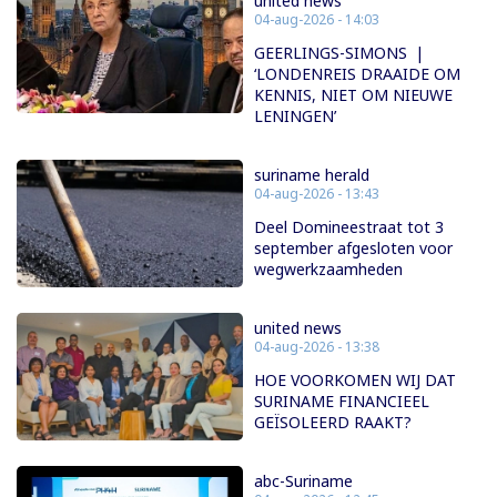
united news
04-aug-2026 - 14:03
GEERLINGS-SIMONS |
‘LONDENREIS DRAAIDE OM
KENNIS, NIET OM NIEUWE
LENINGEN’
suriname herald
04-aug-2026 - 13:43
Deel Domineestraat tot 3
september afgesloten voor
wegwerkzaamheden
united news
04-aug-2026 - 13:38
HOE VOORKOMEN WIJ DAT
SURINAME FINANCIEEL
GEÏSOLEERD RAAKT?
abc-Suriname