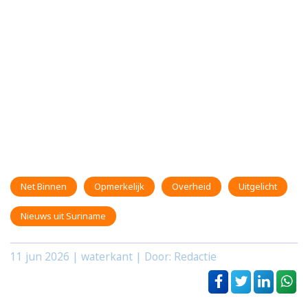
Net Binnen
Opmerkelijk
Overheid
Uitgelicht
Nieuws uit Suriname
11 jun 2026
| waterkant | Door: Redactie