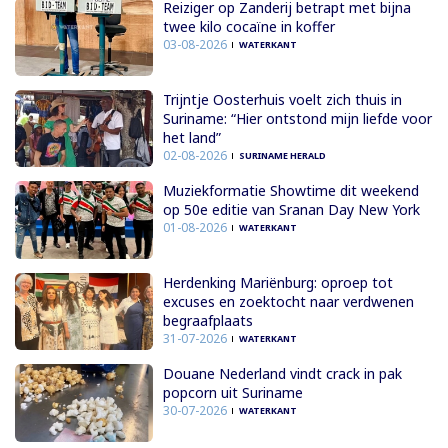
Reiziger op Zanderij betrapt met bijna
twee kilo cocaïne in koffer
03-08-2026
WATERKANT
Trijntje Oosterhuis voelt zich thuis in
Suriname: “Hier ontstond mijn liefde voor
het land”
02-08-2026
SURINAME HERALD
Muziekformatie Showtime dit weekend
op 50e editie van Sranan Day New York
01-08-2026
WATERKANT
Herdenking Mariënburg: oproep tot
excuses en zoektocht naar verdwenen
begraafplaats
31-07-2026
WATERKANT
Douane Nederland vindt crack in pak
popcorn uit Suriname
30-07-2026
WATERKANT