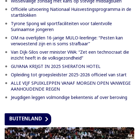
Wisselvallige zondag met kans op stevige middagbuien
Officiële uitvoering Nationaal Huisvestingsprogramma in de
startblokken
Tyrone Spong wil sportfaciliteiten voor talentvolle
Surinaamse jongeren
OM na overlijden 16-jarige MULO-leerlinge: “Pesten kan
verwoestend zijn en is soms strafbaar”
Van Dijk-Silos over minister VWA: “Zet een technocraat die
inzicht heeft in de volksgezondheid”
GUYANA KRIJGT IN 2025 SHERATON HOTEL
Opleiding tot groepsleidster 2025-2026 officieel van start
ALLE VIJF SPUIKLEPPEN VANAF MORGEN OPEN VANWEGE
AANHOUDENDE REGEN
Jeugdigen leggen volmondige bekentenis af over beroving
BUITENLAND