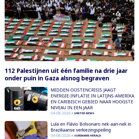
112 Palestijnen uit één familie na drie jaar
onder puin in Gaza alsnog begraven
MIDDEN-OOSTENCRISIS JAAGT
ENERGIE-INFLATIE IN LATIJNS-AMERIKA
EN CARIBISCH GEBIED NAAR HOOGSTE
NIVEAU IN EEN JAAR
04-08-2026
UNITED NEWS
Lula en Flávio Bolsonaro nek-aan-nek in
Braziliaanse verkiezingspeiling
04-08-2026
SURINAME HERALD