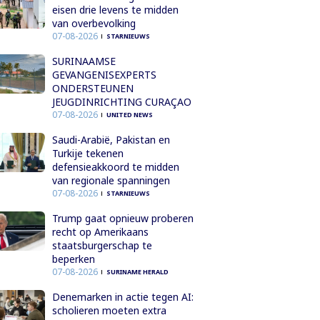
eisen drie levens te midden
van overbevolking
07-08-2026
STARNIEUWS
SURINAAMSE
GEVANGENISEXPERTS
ONDERSTEUNEN
JEUGDINRICHTING CURAÇAO
07-08-2026
UNITED NEWS
Saudi-Arabië, Pakistan en
Turkije tekenen
defensieakkoord te midden
van regionale spanningen
07-08-2026
STARNIEUWS
Trump gaat opnieuw proberen
recht op Amerikaans
staatsburgerschap te
beperken
07-08-2026
SURINAME HERALD
Denemarken in actie tegen AI:
scholieren moeten extra