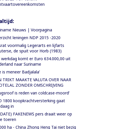
htvaartovereenkomsten
ltijd:
iname Nieuws | Voorpagina
rzicht leningen NDP 2015 -2020
rat voormalig Legerarts en lijfarts
terse, de spuit voor Horb (1983)
 werkdag komt er Euro 634.000,00 uit
erland naar Suriname
e is meneer Badjalala’
N TRIKT MAAKTE VALUTA OVER NAAR
OTELAL ZONDER OMSCHRIJVING
ugsroof is reden van coldcase-moord’
 1800 koopkrachtversterking gaat
daag in
DATE) FAKENEWS pers draait weer op
le toeren
000 ha - China Zhong Heng Tai niet bezig