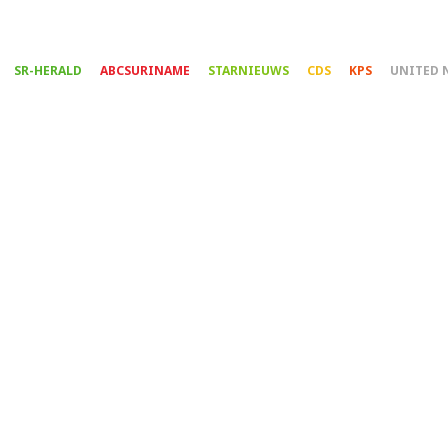
Overslaan
en
naar
SR-HERALD
ABCSURINAME
STARNIEUWS
CDS
KPS
UNITED 
de
inhoud
gaan