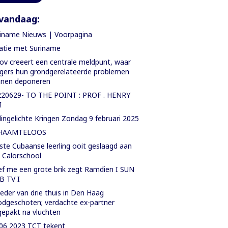
vandaag:
iname Nieuws | Voorpagina
atie met Suriname
ov creeert een centrale meldpunt, waar
gers hun grondgerelateerde problemen
nnen deponeren
220629- TO THE POINT : PROF . HENRY
I
ingelichte Kringen Zondag 9 februari 2025
HAAMTELOOS
ste Cubaanse leerling ooit geslaagd aan
. Calorschool
f me een grote brik zegt Ramdien I SUN
B TV I
der van drie thuis in Den Haag
dgeschoten; verdachte ex-partner
epakt na vluchten
06 2023 TCT tekent