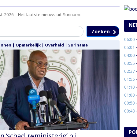
st 2026
Het laatste nieuws uit Suriname
NE
Zoeken
06:00
- B
innen
|
Opmerkelijk
|
Overheid
|
Suriname
05:01
- 
04:00
- P
03:55
- 
02:37
- 
01:55
- 
01:10
- 
01:00
-
00:50
- 
00:48
- 
PO
an ‘schaduwministerie’ bij