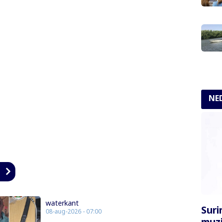
NE
n
waterkant
Sur
08-aug-2026 - 07:00
muzi