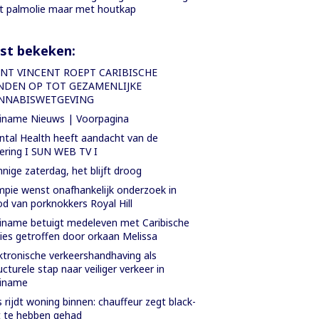
 palmolie maar met houtkap
st bekeken:
INT VINCENT ROEPT CARIBISCHE
NDEN OP TOT GEZAMENLIJKE
NNABISWETGEVING
iname Nieuws | Voorpagina
tal Health heeft aandacht van de
ering I SUN WEB TV I
nige zaterdag, het blijft droog
pie wenst onafhankelijk onderzoek in
d van porknokkers Royal Hill
iname betuigt medeleven met Caribische
ies getroffen door orkaan Melissa
ktronische verkeershandhaving als
ucturele stap naar veiliger verkeer in
riname
 rijdt woning binnen: chauffeur zegt black-
 te hebben gehad