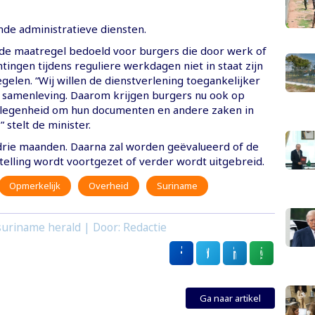
nde administratieve diensten.
 de maatregel bedoeld voor burgers die door werk of
tingen tijdens reguliere werkdagen niet in staat zijn
gelen. “Wij willen de dienstverlening toegankelijker
samenleving. Daarom krijgen burgers nu ook op
elegenheid om hun documenten en andere zaken in
 stelt de minister.
 drie maanden. Daarna zal worden geëvalueerd of de
elling wordt voortgezet of verder wordt uitgebreid.
Opmerkelijk
Overheid
Suriname
uriname herald | Door: Redactie
Ga naar artikel