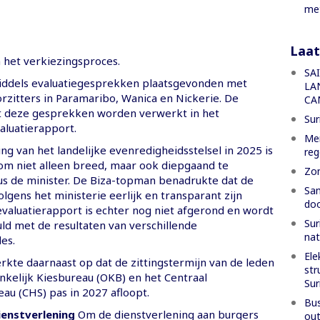
met
Laat
het verkiezingsproces.
SA
iddels evaluatiegesprekken plaatsgevonden met
LA
zitters in Paramaribo, Wanica en Nickerie. De
CA
t deze gesprekken worden verwerkt in het
Sur
valuatierapport.
Men
ng van het landelijke evenredigheidsstelsel in 2025 is
reg
 om niet alleen breed, maar ook diepgaand te
Zon
dus de minister. De Biza-topman benadrukte dat de
Sam
lgens het ministerie eerlijk en transparant zijn
doo
evaluatierapport is echter nog niet afgerond en wordt
Sur
ld met de resultaten van verschillende
nat
es.
Ele
rkte daarnaast op dat de zittingstermijn van de leden
str
nkelijk Kiesbureau (OKB) en het Centraal
Su
u (CHS) pas in 2027 afloopt.
Bus
ienstverlening
Om de dienstverlening aan burgers
out