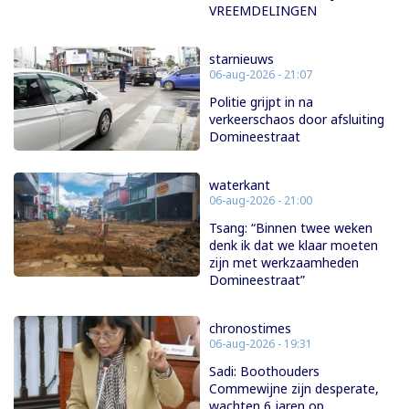
VREEMDELINGEN
starnieuws
06-aug-2026 - 21:07
Politie grijpt in na
verkeerschaos door afsluiting
Domineestraat
waterkant
06-aug-2026 - 21:00
Tsang: “Binnen twee weken
denk ik dat we klaar moeten
zijn met werkzaamheden
Domineestraat”
chronostimes
06-aug-2026 - 19:31
Sadi: Boothouders
Commewijne zijn desperate,
wachten 6 jaren op