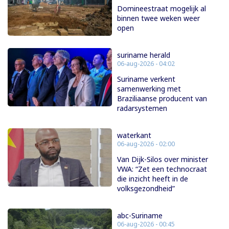
Domineestraat mogelijk al
binnen twee weken weer
open
suriname herald
06-aug-2026 - 04:02
Suriname verkent
samenwerking met
Braziliaanse producent van
radarsystemen
waterkant
06-aug-2026 - 02:00
Van Dijk-Silos over minister
VWA: “Zet een technocraat
die inzicht heeft in de
volksgezondheid”
abc-Suriname
06-aug-2026 - 00:45