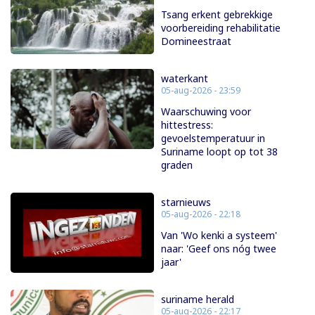
Tsang erkent gebrekkige
voorbereiding rehabilitatie
Domineestraat
waterkant
05-aug-2026 - 23:59
Waarschuwing voor
hittestress:
gevoelstemperatuur in
Suriname loopt op tot 38
graden
starnieuws
05-aug-2026 - 22:18
Van 'Wo kenki a systeem'
naar: 'Geef ons nóg twee
jaar'
suriname herald
05-aug-2026 - 22:17