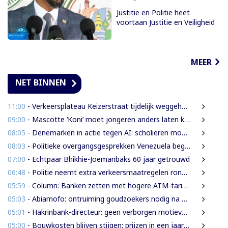
Justitie en Politie heet
voortaan Justitie en Veiligheid
MEER
NET BINNEN
11:00
- Verkeersplateau Keizerstraat tijdelijk weggehaald vanwege chaos rond Domineestraat
09:00
- Mascotte ‘Koni’ moet jongeren anders laten kijken naar Surinaamse houtsector
08:05
- Denemarken in actie tegen AI: scholieren moeten extra mondelinge examens doen
08:03
- Politieke overgangsgesprekken Venezuela beginnen zonder Machado
07:00
- Echtpaar Bhikhie-Joemanbaks 60 jaar getrouwd
06:48
- Politie neemt extra verkeersmaatregelen rond afgesloten Domineestraat
05:59
- Column: Banken zetten met hogere ATM-tarieven digitale economie op achterstand
05:03
- Abiamofo: ontruiming goudzoekers nodig na dodelijke risico’s in Moeroekreek en 21 Bergi
05:01
- Hakrinbank-directeur: geen verborgen motieven bij verkoop DSB-belang
05:00
- Bouwkosten blijven stijgen: prijzen in een jaar tijd gemiddeld 7,3% hoger