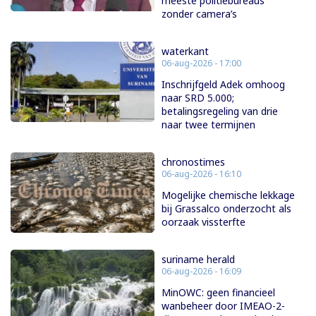
meeste politiebureaus
zonder camera’s
waterkant
06-aug-2026 - 17:00
Inschrijfgeld Adek omhoog
naar SRD 5.000;
betalingsregeling van drie
naar twee termijnen
chronostimes
06-aug-2026 - 16:10
Mogelijke chemische lekkage
bij Grassalco onderzocht als
oorzaak vissterfte
suriname herald
06-aug-2026 - 16:09
MinOWC: geen financieel
wanbeheer door IMEAO-2-