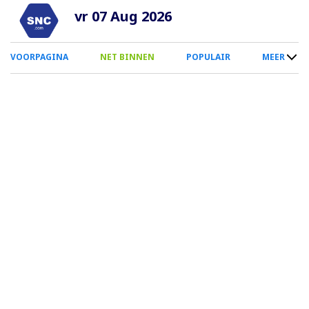
Overslaan
vr 07 Aug 2026
en
naar
0
VOORPAGINA
NET BINNEN
POPULAIR
MEER
de
Smartphone
inhoud
Menu
gaan