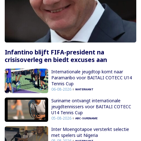
Infantino blijft FIFA-president na
crisisoverleg en biedt excuses aan
Internationale jeugdtop komt naar
Paramaribo voor BAITALI COTECC U14
Tennis Cup
06-08-2026
WATERKANT
Suriname ontvangt internationale
jeugdtennissers voor BAITALI COTECC
U14 Tennis Cup
05-08-2026
ABC-SURINAME
Inter Moengotapoe versterkt selectie
met spelers uit Nigeria
05-08-2026
WATERKANT