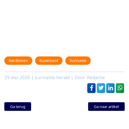
Net Binnen
Buitenland
Suriname
29 mei 2026
| suriname herald | Door: Redactie
Ga terug
Ga naar artikel