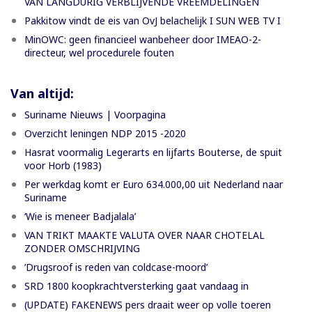
VAN LANGDURIG VERBLIJVENDE VREEMDELINGEN
Pakkitow vindt de eis van OvJ belachelijk I SUN WEB TV I
MinOWC: geen financieel wanbeheer door IMEAO-2-
directeur, wel procedurele fouten
Van altijd:
Suriname Nieuws | Voorpagina
Overzicht leningen NDP 2015 -2020
Hasrat voormalig Legerarts en lijfarts Bouterse, de spuit
voor Horb (1983)
Per werkdag komt er Euro 634.000,00 uit Nederland naar
Suriname
‘Wie is meneer Badjalala’
VAN TRIKT MAAKTE VALUTA OVER NAAR CHOTELAL
ZONDER OMSCHRIJVING
’Drugsroof is reden van coldcase-moord’
SRD 1800 koopkrachtversterking gaat vandaag in
(UPDATE) FAKENEWS pers draait weer op volle toeren