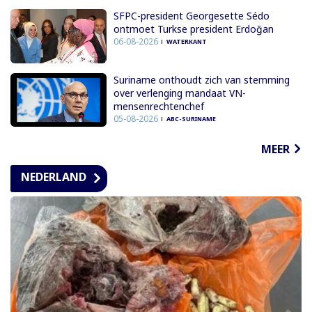
SFPC-president Georgesette Sédo
ontmoet Turkse president Erdoğan
06-08-2026
WATERKANT
Suriname onthoudt zich van stemming
over verlenging mandaat VN-
mensenrechtenchef
05-08-2026
ABC-SURINAME
MEER
NEDERLAND