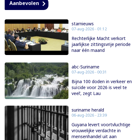
Aanbevolen
starnieuws
07-aug-2026 - 01:12
Rechterlijke Macht verkort
jaarlijkse zittingsvrije periode
naar één maand
abc-Suriname
07-aug-2026 - 00:31
Bijna 100 doden in verkeer en
suïcide voor 2026 is veel te
veel’, zegt Lau
suriname herald
06-aug-2026 - 23:39
Guyana levert voortvluchtige
vrouwelijke verdachte in
mensenhandel uit aan