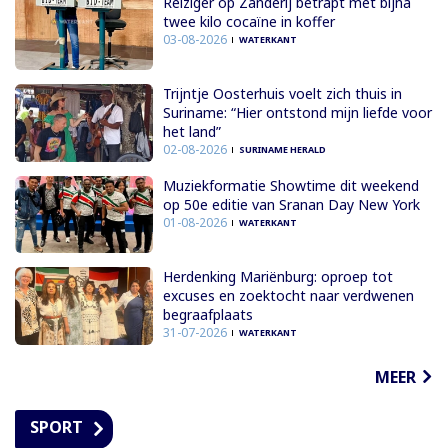
Reiziger op Zanderij betrapt met bijna
twee kilo cocaïne in koffer
03-08-2026
WATERKANT
Trijntje Oosterhuis voelt zich thuis in
Suriname: “Hier ontstond mijn liefde voor
het land”
02-08-2026
SURINAME HERALD
Muziekformatie Showtime dit weekend
op 50e editie van Sranan Day New York
01-08-2026
WATERKANT
Herdenking Mariënburg: oproep tot
excuses en zoektocht naar verdwenen
begraafplaats
31-07-2026
WATERKANT
MEER
SPORT