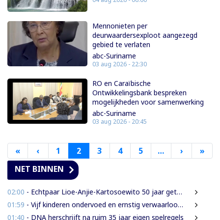
Mennonieten per
deurwaardersexploot aangezegd
gebied te verlaten
abc-Suriname
03 aug 2026 - 22:30
RO en Caraïbische
Ontwikkelingsbank bespreken
mogelijkheden voor samenwerking
abc-Suriname
03 aug 2026 - 20:45
«
Eerste
‹
Vorige
1
2
3
4
5
…
›
Volgende
»
Laa
pagina
pagina
pagina
pag
NET BINNEN
02:00
- Echtpaar Lioe-Anjie-Kartosoewito 50 jaar getrouwd
01:59
- Vijf kinderen ondervoed en ernstig verwaarloosd: 2,5 jaar cel geëist tegen vader
01:40
- DNA herschrijft na ruim 35 jaar eigen spelregels