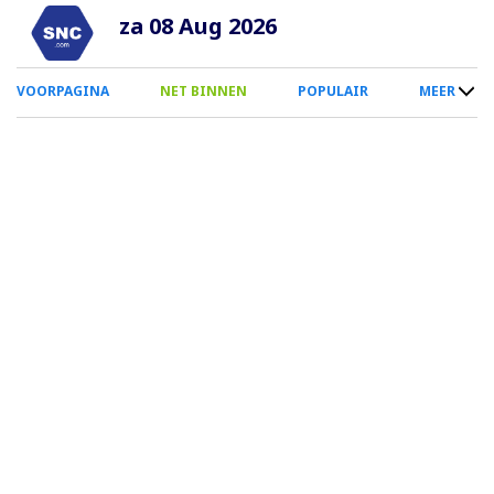
Overslaan
za 08 Aug 2026
en
naar
0
VOORPAGINA
NET BINNEN
POPULAIR
MEER
de
Smartphone
inhoud
Menu
gaan