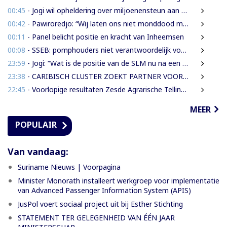
00:45
- Jogi wil opheldering over miljoenensteun aan SLM en de resultaten daarvan
00:42
- Pawiroredjo: “Wij laten ons niet monddood maken”
00:11
- Panel belicht positie en kracht van Inheemsen
00:08
- SSEB: pomphouders niet verantwoordelijk voor hogere brandstofprijs bij afschaffing prijscap
23:59
- Jogi: “Wat is de positie van de SLM nu na een jaar miljoenen aan subsidie?”
23:38
- CARIBISCH CLUSTER ZOEKT PARTNER VOOR NIEUWE HAVENS EN OFFSHORE-INFRASTRUCTUUR | OOK SURINAME IN BEELD
22:45
- Voorlopige resultaten Zesde Agrarische Telling 2025 gepresenteerd
MEER
POPULAIR
Van vandaag:
Suriname Nieuws | Voorpagina
Minister Monorath installeert werkgroep voor implementatie
van Advanced Passenger Information System (APIS)
JusPol voert sociaal project uit bij Esther Stichting
STATEMENT TER GELEGENHEID VAN ÉÉN JAAR