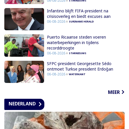
06-08-2026
STARNIEUWS
Infantino blijft FIFA-president na
crisisoverleg en biedt excuses aan
06-08-2026
SURINAME HERALD
Puerto Ricaanse steden voeren
waterbeperkingen in tijdens
recorddroogte
06-08-2026
STARNIEUWS
SFPC-president Georgesette Sédo
ontmoet Turkse president Erdoğan
06-08-2026
WATERKANT
MEER
NEDERLAND