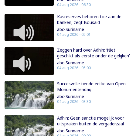
04 aug 2026 - 06:30
Kasreserves behoren toe aan de
banken, zegt Bousaid
abc-Suriname
04 aug 2026 - 05:01
Zeggen hard over Adhin: ‘Niet
geschikt als eerste onder de gelijken’
abc-Suriname
04 aug 2026 - 05:00
Succesvolle tiende editie van Open
Monumentendag
abc-Suriname
04 aug 2026 - 03:30
Adhin: Geen sanctie mogelijk voor
uitspraken buiten de vergaderzaal
abc-Suriname
04 aug 2026 - 00:00