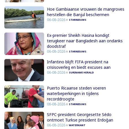
Hoe Gambiaanse vrouwen de mangroves
herstellen die Banjul beschermen
06-08-2026
STARNIEUWS
Ex-premier Sheikh Hasina kondigt
terugkeer naar Bangladesh aan ondanks
doodstraf
06-08-2026
STARNIEUWS
Infantino blijft FIFA-president na
crisisoverleg en biedt excuses aan
06-08-2026
SURINAME HERALD
Puerto Ricaanse steden voeren
waterbeperkingen in tijdens
recorddroogte
06-08-2026
STARNIEUWS
SFPC-president Georgesette Sédo
ontmoet Turkse president Erdoğan
06-08-2026
WATERKANT