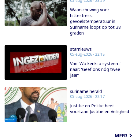
05-aug-2026 - 23:59
Waarschuwing voor
hittestress:
gevoelstemperatuur in
Suriname loopt op tot 38
graden
starnieuws
05-aug-2026 - 22:18
Van 'Wo kenki a systeem'
naar: 'Geef ons nóg twee
jaar'
suriname herald
05-aug-2026 - 22:17
Justitie en Politie heet
voortaan Justitie en Veiligheid
MEER