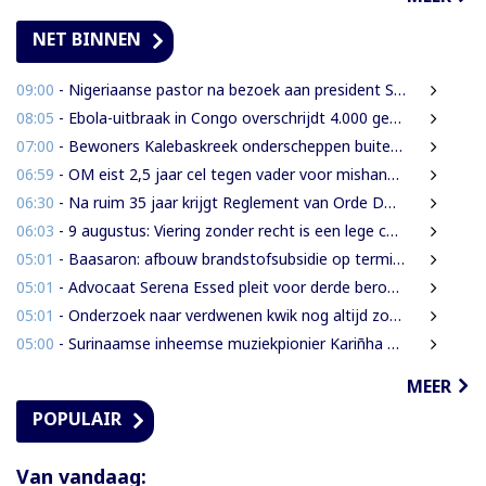
NET BINNEN
09:00
- Nigeriaanse pastor na bezoek aan president Simons: ‘Toename van rijkdom in Suriname’
08:05
- Ebola-uitbraak in Congo overschrijdt 4.000 gevallen
07:00
- Bewoners Kalebaskreek onderscheppen buitenlanders met illegaal geweer en communicatieapparatuur
06:59
- OM eist 2,5 jaar cel tegen vader voor mishandeling en verwaarlozing van gezin
06:30
- Na ruim 35 jaar krijgt Reglement van Orde DNA grondige herziening
06:03
- 9 augustus: Viering zonder recht is een lege ceremonie
05:01
- Baasaron: afbouw brandstofsubsidie op termijn onvermijdelijk
05:01
- Advocaat Serena Essed pleit voor derde beroepsinstantie onder gezag van CCJ
05:01
- Onderzoek naar verdwenen kwik nog altijd zonder resultaat
05:00
- Surinaamse inheemse muziekpionier Kariñha Basi krijgt oeuvreprijs in Rotterdam
MEER
POPULAIR
Van vandaag: