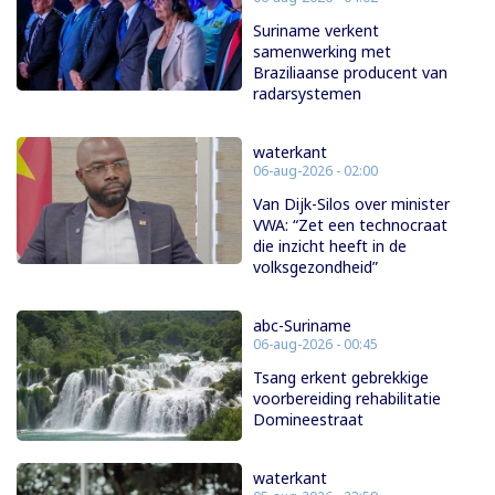
Suriname verkent
samenwerking met
Braziliaanse producent van
radarsystemen
waterkant
06-aug-2026 - 02:00
Van Dijk-Silos over minister
VWA: “Zet een technocraat
die inzicht heeft in de
volksgezondheid”
abc-Suriname
06-aug-2026 - 00:45
Tsang erkent gebrekkige
voorbereiding rehabilitatie
Domineestraat
waterkant