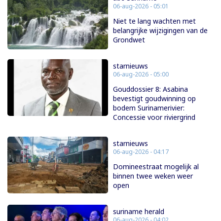
06-aug-2026 - 05:01
Niet te lang wachten met
belangrijke wijzigingen van de
Grondwet
starnieuws
06-aug-2026 - 05:00
Gouddossier 8: Asabina
bevestigt goudwinning op
bodem Surinamerivier:
Concessie voor riviergrind
starnieuws
06-aug-2026 - 04:17
Domineestraat mogelijk al
binnen twee weken weer
open
suriname herald
06-aug-2026 - 04:02