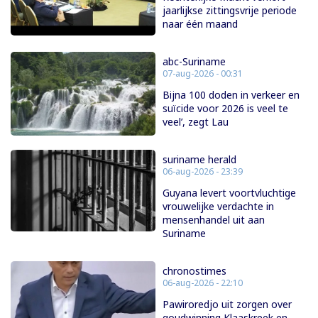
jaarlijkse zittingsvrije periode
naar één maand
abc-Suriname
07-aug-2026 - 00:31
Bijna 100 doden in verkeer en
suïcide voor 2026 is veel te
veel’, zegt Lau
suriname herald
06-aug-2026 - 23:39
Guyana levert voortvluchtige
vrouwelijke verdachte in
mensenhandel uit aan
Suriname
chronostimes
06-aug-2026 - 22:10
Pawiroredjo uit zorgen over
goudwinning Klaaskreek en