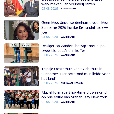
werk maken van visumvrij reizen
05-08-2026
STARNIEUWS
Geen Miss Universe-deelname voor Miss
Suriname 2026 Eunike Kishundat Lioe-A-
Joe
03-08-2026
WATERKANT
Reiziger op Zanderij betrapt met bijna
twee kilo cocaïne in koffer
03-08-2026
WATERKANT
Trijntje Oosterhuis voelt zich thuis in
Suriname: “Hier ontstond mijn liefde voor
het land”
02-08-2026
SURINAME HERALD
Muziekformatie Showtime dit weekend
op 50e editie van Sranan Day New York
01-08-2026
WATERKANT