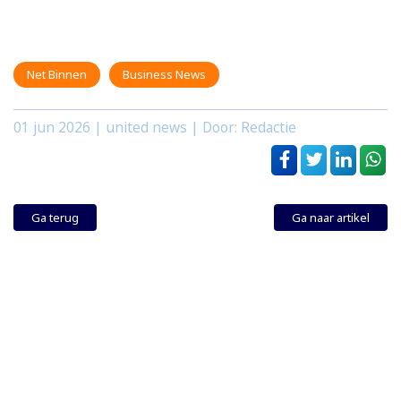
Net Binnen
Business News
01 jun 2026
| united news | Door: Redactie
Ga terug
Ga naar artikel