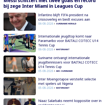
Messi schittert met twee goals en record
bij zege Inter Miami in Leagues Cup
Infantino blijft FIFA-president na
crisisoverleg en biedt excuses aan
06-08-2026
SURINAME HERALD
Internationale jeugdtop komt naar
Paramaribo voor BAITALI COTECC U14
Tennis Cup
06-08-2026
WATERKANT
Suriname ontvangt internationale
jeugdtennissers voor BAITALI COTECC
U14 Tennis Cup
05-08-2026
ABC-SURINAME
Inter Moengotapoe versterkt selectie
met spelers uit Nigeria
05-08-2026
WATERKANT
Niaaz Salarbaks neemt koppositie over in