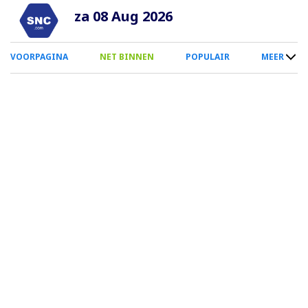
Overslaan
za 08 Aug 2026
en
naar
0
VOORPAGINA
NET BINNEN
POPULAIR
MEER
de
Smartphone
inhoud
Menu
gaan