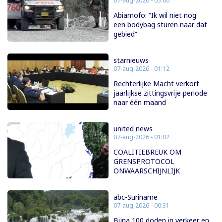
07-aug-2026 - 05:00
Abiamofo: “Ik wil niet nog
een bodybag sturen naar dat
gebied”
starnieuws
07-aug-2026 - 01:12
Rechterlijke Macht verkort
jaarlijkse zittingsvrije periode
naar één maand
united news
07-aug-2026 - 01:02
COALITIEBREUK OM
GRENSPROTOCOL
ONWAARSCHIJNLIJK
abc-Suriname
07-aug-2026 - 00:31
Bijna 100 doden in verkeer en