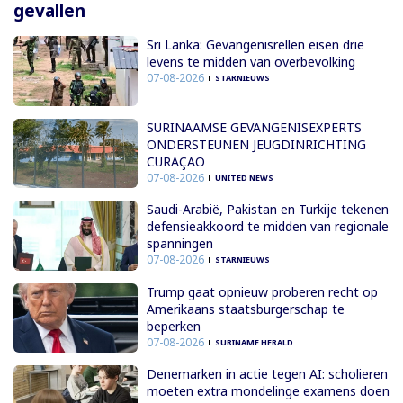
gevallen
Sri Lanka: Gevangenisrellen eisen drie
levens te midden van overbevolking
07-08-2026
STARNIEUWS
SURINAAMSE GEVANGENISEXPERTS
ONDERSTEUNEN JEUGDINRICHTING
CURAÇAO
07-08-2026
UNITED NEWS
Saudi-Arabië, Pakistan en Turkije tekenen
defensieakkoord te midden van regionale
spanningen
07-08-2026
STARNIEUWS
Trump gaat opnieuw proberen recht op
Amerikaans staatsburgerschap te
beperken
07-08-2026
SURINAME HERALD
Denemarken in actie tegen AI: scholieren
moeten extra mondelinge examens doen