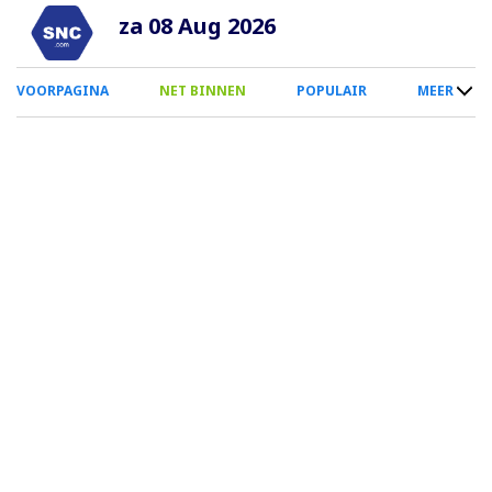
Overslaan
za 08 Aug 2026
en
naar
0
VOORPAGINA
NET BINNEN
POPULAIR
MEER
de
Smartphone
inhoud
Menu
gaan