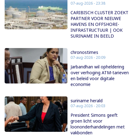
07-aug-2026 - 23:38
CARIBISCH CLUSTER ZOEKT
PARTNER VOOR NIEUWE
HAVENS EN OFFSHORE-
INFRASTRUCTUUR | OOK
SURINAME IN BEELD
chronostimes
07-aug-2026 - 20:09
Jarbandhan wil opheldering
over verhoging ATM-tarieven
en beleid voor digitale
economie
suriname herald
07-aug-2026 - 20:03
President Simons geeft
groen licht voor
loononderhandelingen met
vakbonden