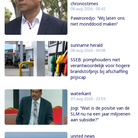
chronostimes
08-aug-2026 - 00:42
Pawiroredjo: “Wij laten ons
niet monddood maken”
suriname herald
08-aug-2026 - 00:08
SSEB: pomphouders niet
verantwoordelijk voor hogere
brandstofprijs bij afschaffing
prijscap
waterkant
07-aug-2026 - 23:59
Jogi: “Wat is de positie van de
SLM nu na een jaar miljoenen
aan subsidie?”
united news