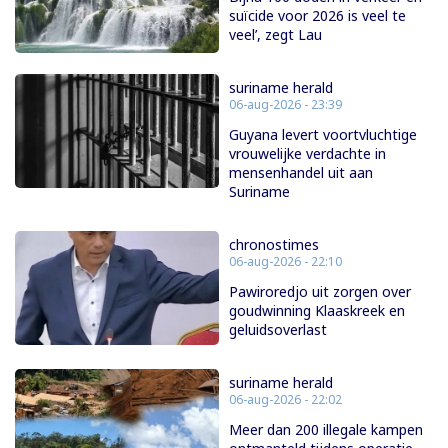
suïcide voor 2026 is veel te
veel’, zegt Lau
suriname herald
06-aug-2026 - 23:39
Guyana levert voortvluchtige
vrouwelijke verdachte in
mensenhandel uit aan
Suriname
chronostimes
06-aug-2026 - 22:10
Pawiroredjo uit zorgen over
goudwinning Klaaskreek en
geluidsoverlast
suriname herald
06-aug-2026 - 22:02
Meer dan 200 illegale kampen