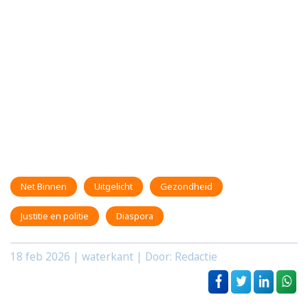
Net Binnen
Uitgelicht
Gezondheid
Justitie en politie
Diaspora
18 feb 2026
| waterkant | Door: Redactie