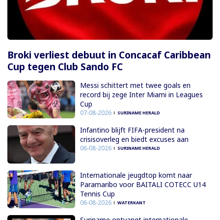
Broki verliest debuut in Concacaf Caribbean
Cup tegen Club Sando FC
Messi schittert met twee goals en
record bij zege Inter Miami in Leagues
Cup
07-08-2026
SURINAME HERALD
Infantino blijft FIFA-president na
crisisoverleg en biedt excuses aan
06-08-2026
SURINAME HERALD
Internationale jeugdtop komt naar
Paramaribo voor BAITALI COTECC U14
Tennis Cup
06-08-2026
WATERKANT
Suriname ontvangt internationale