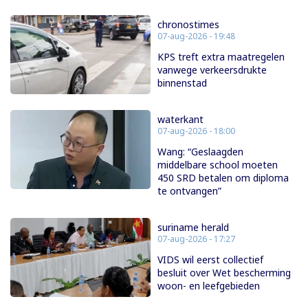
chronostimes
07-aug-2026 - 19:48
KPS treft extra maatregelen
vanwege verkeersdrukte
binnenstad
waterkant
07-aug-2026 - 18:00
Wang: “Geslaagden
middelbare school moeten
450 SRD betalen om diploma
te ontvangen”
suriname herald
07-aug-2026 - 17:27
VIDS wil eerst collectief
besluit over Wet bescherming
woon- en leefgebieden