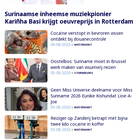
Surinaamse inheemse muziekpionier
Kariñha Basi krijgt oeuvreprijs in Rotterdam
Cocaïne verstopt in bevroren vissen
ontdekt bij douanecontrole
06-08-2026
WATERKANT
Oostelbos: Suriname moet in Brussel
werk maken van visumvrij reizen
05-08-2026
STARNIEUWS
Geen Miss Universe-deelname voor Miss
Suriname 2026 Eunike Kishundat Lioe-A-
Joe
03-08-2026
WATERKANT
Reiziger op Zanderij betrapt met bijna
twee kilo cocaïne in koffer
03-08-2026
WATERKANT