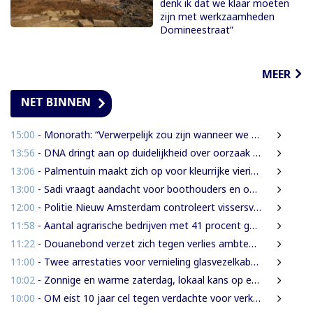
denk ik dat we klaar moeten
zijn met werkzaamheden
Domineestraat”
MEER
NET BINNEN
15:00
- Monorath: “Verwerpelijk zou zijn wanneer we de dingen zouden bedekken met de mantel der liefde”
13:56
- DNA dringt aan op duidelijkheid over oorzaak massale vissterfte
13:06
- Palmentuin maakt zich op voor kleurrijke viering Dag der Inheemsen
13:00
- Sadi vraagt aandacht voor boothouders en overbelasting Wijdenboschbrug
12:00
- Politie Nieuw Amsterdam controleert vissersvaartuigen op de rivier
11:58
- Aantal agrarische bedrijven met 41 procent gegroeid
11:22
- Douanebond verzet zich tegen verlies ambtenarenstatus bij wijziging Wet Belastingdienst
11:00
- Twee arrestaties voor vernieling glasvezelkabels Telesur; maskers en kabelknipper gevonden
10:02
- Zonnige en warme zaterdag, lokaal kans op een bui
10:00
- OM eist 10 jaar cel tegen verdachte voor verkrachting, vrijheidsberoving en mishandeling