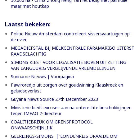
50.000 ha - China Zhong Heng Tai niet bezig met palmolie
maar met houtkap
Laatst bekeken:
Politie Nieuw Amsterdam controleert vissersvaartuigen op
de rivier
MEGADIEFSTAL BIJ MELKCENTRALE PARAMARIBO UITERST
RAADSELACHTIG
SIMONS KIEST VOOR LEGALISATIE BOVEN UITZETTING
VAN LANGDURIG VERBLIJVENDE VREEMDELINGEN
Suriname Nieuws | Voorpagina
Pawiroredjo uit zorgen over goudwinning Klaaskreek en
geluidsoverlast
Guyana News Source 27th December 2023
Ministerie biedt excuses aan na onterechte beschuldigingen
tegen IMEAO 2-directeur
COALITIEBREUK OM GRENSPROTOCOL
ONWAARSCHIJNLIJK
GEERLINGS-SIMONS | ‘LONDENREIS DRAAIDE OM