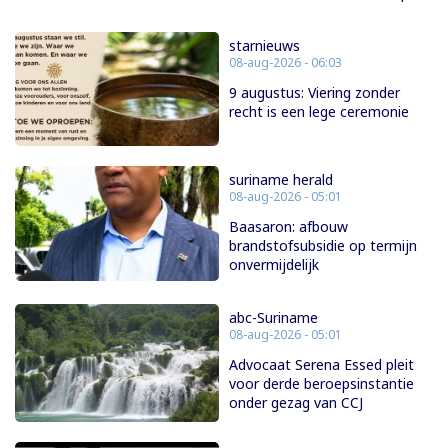
starnieuws
08-aug-2026 - 06:03
9 augustus: Viering zonder
recht is een lege ceremonie
suriname herald
08-aug-2026 - 05:01
Baasaron: afbouw
brandstofsubsidie op termijn
onvermijdelijk
abc-Suriname
08-aug-2026 - 05:01
Advocaat Serena Essed pleit
voor derde beroepsinstantie
onder gezag van CCJ