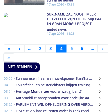
suriname herald
17 apr 2026 - 15:39
SURINAME ZAL NOOIT MEER
HETZELFDE ZIJN DOOR MIJLPAAL
IN GRAN MORGU-PROJECT
united news
17 apr 2026 - 14:23
«
Eerste
‹
Vorige
…
2
3
4
5
6
…
›
Vol
pagina
pagina
pag
»
Laatste
pagina
NET BINNEN
05:00
- Surinaamse inheemse muziekpionier Kariñha Basi krijgt oeuvreprijs in Rotterdam
04:09
- 150 crèche- en peuterleidsters krijgen training in verkeerseducatie
03:54
- Heritage Month: vier vooral wat jij bent?
03:30
- Automobilist aangehouden voor dodelijke aanrijding met voetganger en doorrijden na ongeval
03:26
- PARLEMENT WIL OPHELDERING OVER VERDWENEN INBESLAGGENOMEN LEVENSMIDDELEN
02:06
- OM eist 2,5 jaar cel tegen vader in zaak rond mishandeling en verwaarlozing