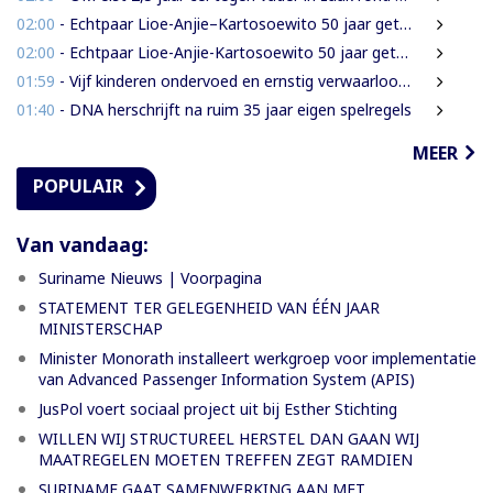
02:00
- Echtpaar Lioe-Anjie–Kartosoewito 50 jaar getrouwd
02:00
- Echtpaar Lioe-Anjie-Kartosoewito 50 jaar getrouwd
01:59
- Vijf kinderen ondervoed en ernstig verwaarloosd: 2,5 jaar cel geëist tegen vader
01:40
- DNA herschrijft na ruim 35 jaar eigen spelregels
MEER
POPULAIR
Van vandaag:
Suriname Nieuws | Voorpagina
STATEMENT TER GELEGENHEID VAN ÉÉN JAAR
MINISTERSCHAP
Minister Monorath installeert werkgroep voor implementatie
van Advanced Passenger Information System (APIS)
JusPol voert sociaal project uit bij Esther Stichting
WILLEN WIJ STRUCTUREEL HERSTEL DAN GAAN WIJ
MAATREGELEN MOETEN TREFFEN ZEGT RAMDIEN
SURINAME GAAT SAMENWERKING AAN MET