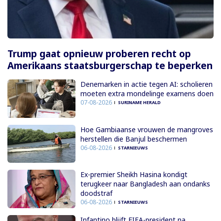
Trump gaat opnieuw proberen recht op
Amerikaans staatsburgerschap te beperken
Denemarken in actie tegen AI: scholieren
moeten extra mondelinge examens doen
07-08-2026
SURINAME HERALD
Hoe Gambiaanse vrouwen de mangroves
herstellen die Banjul beschermen
06-08-2026
STARNIEUWS
Ex-premier Sheikh Hasina kondigt
terugkeer naar Bangladesh aan ondanks
doodstraf
06-08-2026
STARNIEUWS
Infantino blijft FIFA-president na