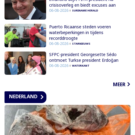
crisisoverleg en biedt excuses aan
06-08-2026
SURINAME HERALD
Puerto Ricaanse steden voeren
waterbeperkingen in tijdens
recorddroogte
06-08-2026
STARNIEUWS
SFPC-president Georgesette Sédo
ontmoet Turkse president Erdoğan
06-08-2026
WATERKANT
MEER
NEDERLAND