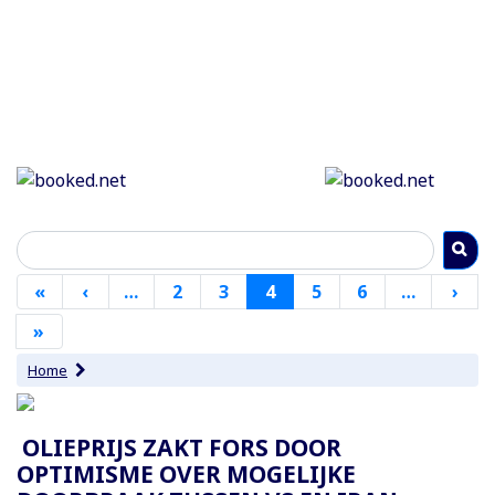
Paginering
«
Eerste
‹
Vorige
…
2
3
4
5
6
…
›
Vol
pagina
pagina
pag
»
Laatste
pagina
Home
Paginering
OLIEPRIJS ZAKT FORS DOOR
OPTIMISME OVER MOGELIJKE