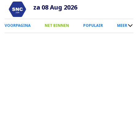
Overslaan
za 08 Aug 2026
en
naar
0
VOORPAGINA
NET BINNEN
POPULAIR
MEER
de
Smartphone
inhoud
Menu
gaan