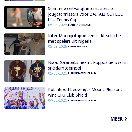
Suriname ontvangt internationale
jeugdtennissers voor BAITALI COTECC
U14 Tennis Cup
05-08-2026
ABC-SURINAME
Inter Moengotapoe versterkt selectie
met spelers uit Nigeria
05-08-2026
WATERKANT
Niaaz Salarbaks neemt koppositie over in
sneldamtoernooi
05-08-2026
SURINAME HERALD
Robinhood-bedwinger Mount Pleasant
wint CFU Club Shield
04-08-2026
SURINAME HERALD
MEER