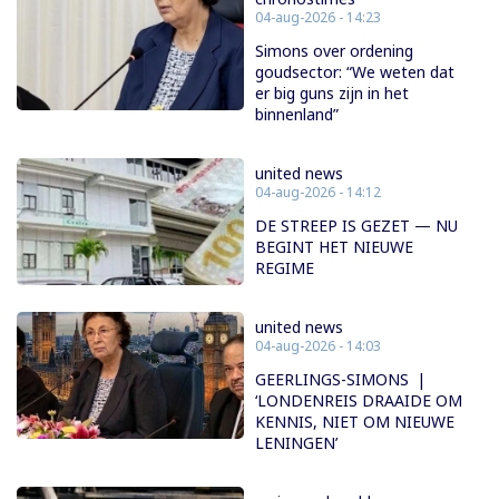
04-aug-2026 - 14:23
Simons over ordening
goudsector: “We weten dat
er big guns zijn in het
binnenland”
united news
04-aug-2026 - 14:12
DE STREEP IS GEZET — NU
BEGINT HET NIEUWE
REGIME
united news
04-aug-2026 - 14:03
GEERLINGS-SIMONS |
‘LONDENREIS DRAAIDE OM
KENNIS, NIET OM NIEUWE
LENINGEN’