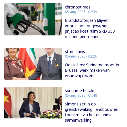
chronostimes
05-aug-2026 - 02:39
Brandstofprijzen blijven
vooralsnog ongewijzigd;
prijscap kost ruim SRD 350
miljoen per maand
starnieuws
05-aug-2026 - 02:26
Oostelbos: Suriname moet in
Brussel werk maken van
visumvrij reizen
suriname herald
05-aug-2026 - 01:48
Simons zet in op
grensbewaking, landbouw en
toerisme via buitenlandse
samenwerking