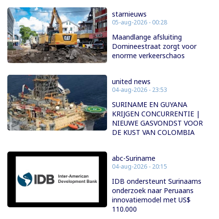
starnieuws
05-aug-2026 - 00:28
Maandlange afsluiting
Domineestraat zorgt voor
enorme verkeerschaos
united news
04-aug-2026 - 23:53
SURINAME EN GUYANA
KRIJGEN CONCURRENTIE |
NIEUWE GASVONDST VOOR
DE KUST VAN COLOMBIA
abc-Suriname
04-aug-2026 - 20:15
IDB ondersteunt Surinaams
onderzoek naar Peruaans
innovatiemodel met US$
110.000