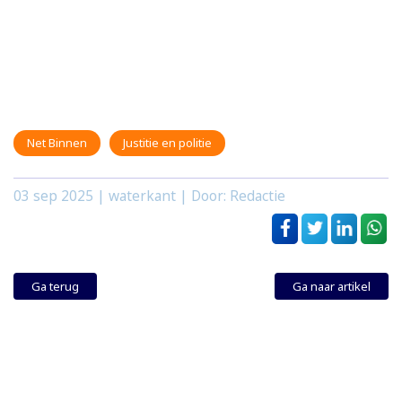
Net Binnen
Justitie en politie
03 sep 2025
| waterkant | Door: Redactie
Ga terug
Ga naar artikel