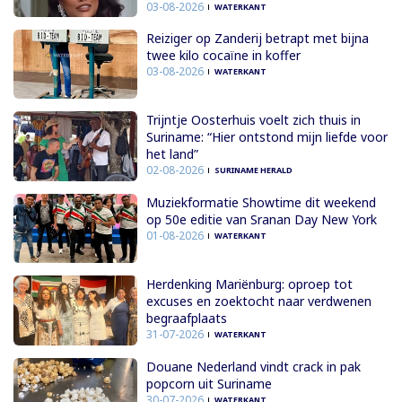
03-08-2026
WATERKANT
Reiziger op Zanderij betrapt met bijna
twee kilo cocaïne in koffer
03-08-2026
WATERKANT
Trijntje Oosterhuis voelt zich thuis in
Suriname: “Hier ontstond mijn liefde voor
het land”
02-08-2026
SURINAME HERALD
Muziekformatie Showtime dit weekend
op 50e editie van Sranan Day New York
01-08-2026
WATERKANT
Herdenking Mariënburg: oproep tot
excuses en zoektocht naar verdwenen
begraafplaats
31-07-2026
WATERKANT
Douane Nederland vindt crack in pak
popcorn uit Suriname
30-07-2026
WATERKANT