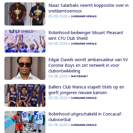
Niaaz Salarbaks neemt koppositie over in
sneldamtoernooi
05-08-2026
SURINAME HERALD
Robinhood-bedwinger Mount Pleasant
wint CFU Club Shield
04-08-2026
SURINAME HERALD
Edgar Davids wordt ambassadeur van SV
Coronie Boys en zet netwerk in voor
clubontwikkeling
04-08-2026
WATERKANT
Ballers Club Wanica stapelt titels op en
geeft jongeren nieuwe kansen
03-08-2026
SURINAME HERALD
Robinhood uitgeschakeld in Concacaf-
clubvoetbal
03-08-2026
SURINAME HERALD