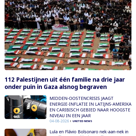
112 Palestijnen uit één familie na drie jaar
onder puin in Gaza alsnog begraven
MIDDEN-OOSTENCRISIS JAAGT
ENERGIE-INFLATIE IN LATIJNS-AMERIKA
EN CARIBISCH GEBIED NAAR HOOGSTE
NIVEAU IN EEN JAAR
04-08-2026
UNITED NEWS
Lula en Flávio Bolsonaro nek-aan-nek in