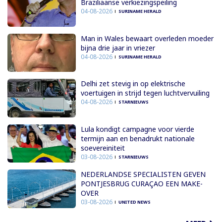
Braziliaanse verkiezingspeiling
04-08-2026
SURINAME HERALD
Man in Wales bewaart overleden moeder
bijna drie jaar in vriezer
04-08-2026
SURINAME HERALD
Delhi zet stevig in op elektrische
voertuigen in strijd tegen luchtvervuiling
04-08-2026
STARNIEUWS
Lula kondigt campagne voor vierde
termijn aan en benadrukt nationale
soevereiniteit
03-08-2026
STARNIEUWS
NEDERLANDSE SPECIALISTEN GEVEN
PONTJESBRUG CURAÇAO EEN MAKE-
OVER
03-08-2026
UNITED NEWS