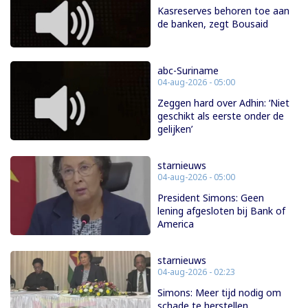
Kasreserves behoren toe aan
de banken, zegt Bousaid
abc-Suriname
04-aug-2026 - 05:00
Zeggen hard over Adhin: ‘Niet
geschikt als eerste onder de
gelijken’
starnieuws
04-aug-2026 - 05:00
President Simons: Geen
lening afgesloten bij Bank of
America
starnieuws
04-aug-2026 - 02:23
Simons: Meer tijd nodig om
schade te herstellen