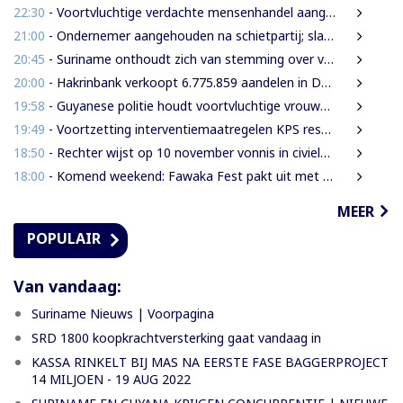
22:30
- Voortvluchtige verdachte mensenhandel aangehouden in Guyana en uitgeleverd aan Suriname
21:00
- Ondernemer aangehouden na schietpartij; slachtoffer gewond door schampschoten
20:45
- Suriname onthoudt zich van stemming over verlenging mandaat VN-mensenrechtenchef
20:00
- Hakrinbank verkoopt 6.775.859 aandelen in DSB via openbare digitale inschrijving
19:58
- Guyanese politie houdt voortvluchtige vrouwelijke verdachte in Guyana aan
19:49
- Voortzetting interventiemaatregelen KPS resulteren steeds weer in aantal aanhoudingen en inverzekeringstellingen van verdachte
18:50
- Rechter wijst op 10 november vonnis in civiele zaak Decembermoorden
18:00
- Komend weekend: Fawaka Fest pakt uit met topartiesten in het Zuiderpark van Den Haag
MEER
POPULAIR
Van vandaag:
Suriname Nieuws | Voorpagina
SRD 1800 koopkrachtversterking gaat vandaag in
KASSA RINKELT BIJ MAS NA EERSTE FASE BAGGERPROJECT
14 MILJOEN - 19 AUG 2022