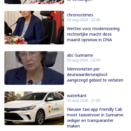
chronostimes
03-aug-2026 - 23:48
Wetten voor modernisering
rechterlijke macht deze
maand opnieuw in DNA
abc-Suriname
03-aug-2026 - 22:30
Mennonieten per
deurwaardersexploot
aangezegd gebied te verlaten
waterkant
03-aug-2026 - 21:00
Nieuwe taxi-app Friendly Cab
moet taxivervoer in Suriname
veiliger en transparanter
maken