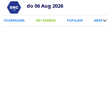
Overslaan
do 06 Aug 2026
en
naar
0
VOORPAGINA
NET BINNEN
POPULAIR
MEER
de
Smartphone
inhoud
Menu
gaan