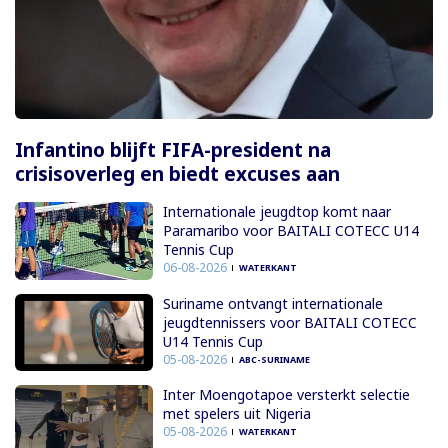
Infantino blijft FIFA-president na
crisisoverleg en biedt excuses aan
Internationale jeugdtop komt naar
Paramaribo voor BAITALI COTECC U14
Tennis Cup
06-08-2026
WATERKANT
Suriname ontvangt internationale
jeugdtennissers voor BAITALI COTECC
U14 Tennis Cup
05-08-2026
ABC-SURINAME
Inter Moengotapoe versterkt selectie
met spelers uit Nigeria
05-08-2026
WATERKANT