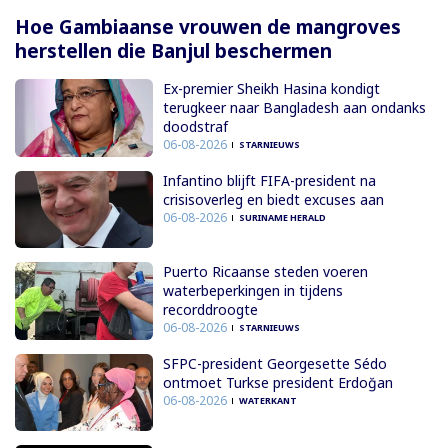
Hoe Gambiaanse vrouwen de mangroves
herstellen die Banjul beschermen
Ex-premier Sheikh Hasina kondigt
terugkeer naar Bangladesh aan ondanks
doodstraf
06-08-2026
STARNIEUWS
Infantino blijft FIFA-president na
crisisoverleg en biedt excuses aan
06-08-2026
SURINAME HERALD
Puerto Ricaanse steden voeren
waterbeperkingen in tijdens
recorddroogte
06-08-2026
STARNIEUWS
SFPC-president Georgesette Sédo
ontmoet Turkse president Erdoğan
06-08-2026
WATERKANT