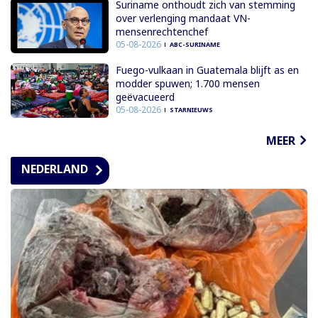
Suriname onthoudt zich van stemming
over verlenging mandaat VN-
mensenrechtenchef
05-08-2026
ABC-SURINAME
Fuego-vulkaan in Guatemala blijft as en
modder spuwen; 1.700 mensen
geëvacueerd
05-08-2026
STARNIEUWS
MEER
NEDERLAND