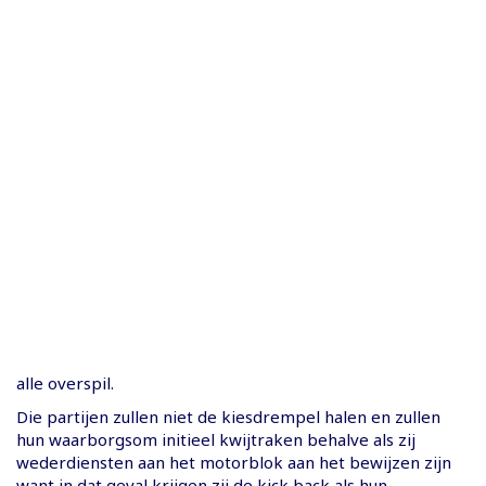
alle overspil.
Die partijen zullen niet de kiesdrempel halen en zullen
hun waarborgsom initieel kwijtraken behalve als zij
wederdiensten aan het motorblok aan het bewijzen zijn
want in dat geval krijgen zij de kick back als hun