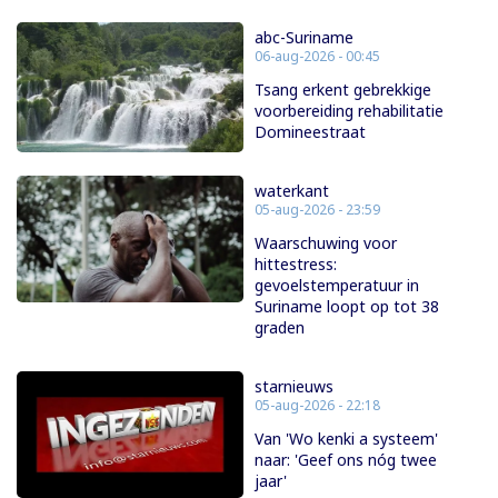
abc-Suriname
06-aug-2026 - 00:45
Tsang erkent gebrekkige
voorbereiding rehabilitatie
Domineestraat
waterkant
05-aug-2026 - 23:59
Waarschuwing voor
hittestress:
gevoelstemperatuur in
Suriname loopt op tot 38
graden
starnieuws
05-aug-2026 - 22:18
Van 'Wo kenki a systeem'
naar: 'Geef ons nóg twee
jaar'