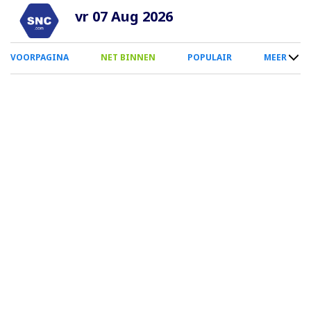
Overslaan
vr 07 Aug 2026
en
naar
0
VOORPAGINA
NET BINNEN
POPULAIR
MEER
de
Smartphone
inhoud
Menu
gaan