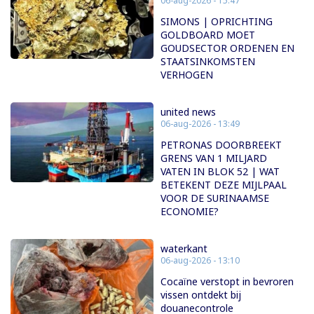
06-aug-2026 - 15:47
SIMONS | OPRICHTING
GOLDBOARD MOET
GOUDSECTOR ORDENEN EN
STAATSINKOMSTEN
VERHOGEN
united news
06-aug-2026 - 13:49
PETRONAS DOORBREEKT
GRENS VAN 1 MILJARD
VATEN IN BLOK 52 | WAT
BETEKENT DEZE MIJLPAAL
VOOR DE SURINAAMSE
ECONOMIE?
waterkant
06-aug-2026 - 13:10
Cocaïne verstopt in bevroren
vissen ontdekt bij
douanecontrole