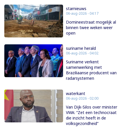
starnieuws
06-aug-2026 - 04:17
Domineestraat mogelijk al
binnen twee weken weer
open
suriname herald
06-aug-2026 - 04:02
Suriname verkent
samenwerking met
Braziliaanse producent van
radarsystemen
waterkant
06-aug-2026 - 02:00
Van Dijk-Silos over minister
VWA: “Zet een technocraat
die inzicht heeft in de
volksgezondheid”