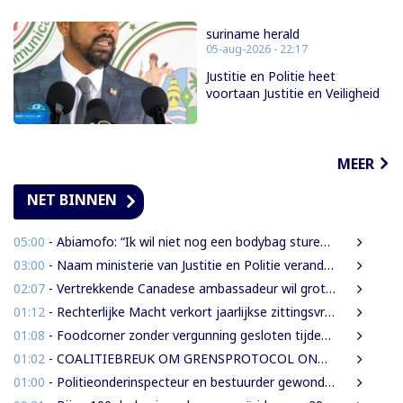
suriname herald
05-aug-2026 - 22:17
Justitie en Politie heet
voortaan Justitie en Veiligheid
MEER
NET BINNEN
05:00
- Abiamofo: “Ik wil niet nog een bodybag sturen naar dat gebied”
03:00
- Naam ministerie van Justitie en Politie verandert naar Justitie en Veiligheid
02:07
- Vertrekkende Canadese ambassadeur wil grotere rol voor Canada in Suriname
01:12
- Rechterlijke Macht verkort jaarlijkse zittingsvrije periode naar één maand
01:08
- Foodcorner zonder vergunning gesloten tijdens derde dag integrale controles
01:02
- COALITIEBREUK OM GRENSPROTOCOL ONWAARSCHIJNLIJK
01:00
- Politieonderinspecteur en bestuurder gewond nadat auto over de kop slaat