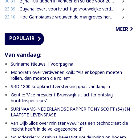
00:31
- Bijna 100 doden in verkeer en suïcide voor 2026 is veel te veel’, zegt Lau
23:39
- Guyana levert voortvluchtige vrouwelijke verdachte in mensenhandel uit aan Suriname
23:10
- Hoe Gambiaanse vrouwen de mangroves herstellen die Banjul beschermen
MEER
POPULAIR
Van vandaag:
Suriname Nieuws | Voorpagina
Monorath over verdwenen kwik: “Als er koppen moeten
rollen, dan moeten die rollen”
SRD 1800 koopkrachtversterking gaat vandaag in
Gentle: 'Vice-president Brunswijk zit achter ontslag
hoofdinspecteurs'
SURINAAMS-NEDERLANDSE RAPPER TONY SCOTT (54) IN
LAATSTE LEVENSFASE
Van Dijk-Silos over minister VWA: “Zet een technocraat die
inzicht heeft in de volksgezondheid”
Gouddossier 8: Asabina bevestigt goudwinning op bodem