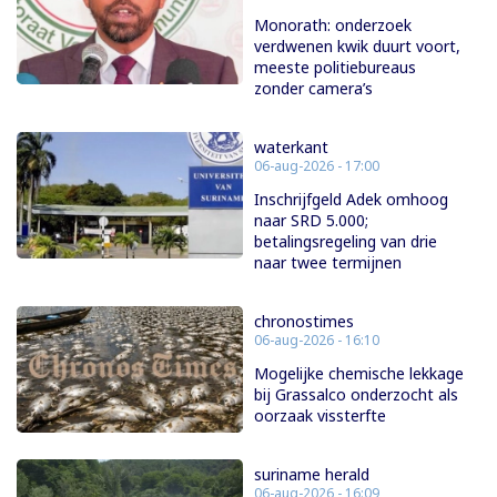
Monorath: onderzoek
verdwenen kwik duurt voort,
meeste politiebureaus
zonder camera’s
waterkant
06-aug-2026 - 17:00
Inschrijfgeld Adek omhoog
naar SRD 5.000;
betalingsregeling van drie
naar twee termijnen
chronostimes
06-aug-2026 - 16:10
Mogelijke chemische lekkage
bij Grassalco onderzocht als
oorzaak vissterfte
suriname herald
06-aug-2026 - 16:09