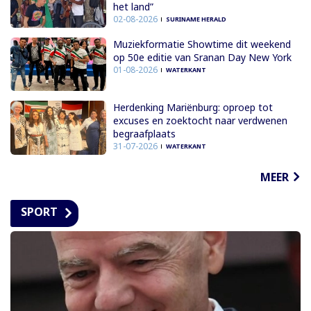
het land”
02-08-2026
SURINAME HERALD
Muziekformatie Showtime dit weekend
op 50e editie van Sranan Day New York
01-08-2026
WATERKANT
Herdenking Mariënburg: oproep tot
excuses en zoektocht naar verdwenen
begraafplaats
31-07-2026
WATERKANT
MEER
SPORT