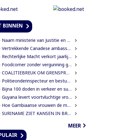
T BINNEN
Naam ministerie van Justitie en Politie verandert naar Justitie en Veiligheid
Vertrekkende Canadese ambassadeur wil grotere rol voor Canada in Suriname
Rechterlijke Macht verkort jaarlijkse zittingsvrije periode naar één maand
Foodcorner zonder vergunning gesloten tijdens derde dag integrale controles
 COALITIEBREUK OM GRENSPROTOCOL ONWAARSCHIJNLIJK
Politieonderinspecteur en bestuurder gewond nadat auto over de kop slaat
Bijna 100 doden in verkeer en suïcide voor 2026 is veel te veel’, zegt Lau
Guyana levert voortvluchtige vrouwelijke verdachte in mensenhandel uit aan Suriname
Hoe Gambiaanse vrouwen de mangroves herstellen die Banjul beschermen
SURINAME ZIET KANSEN IN BRAZILIAANSE RADARTECHNOLOGIE VOOR GRENSBEWAKING EN VEILIGHEID
MEER
PULAIR