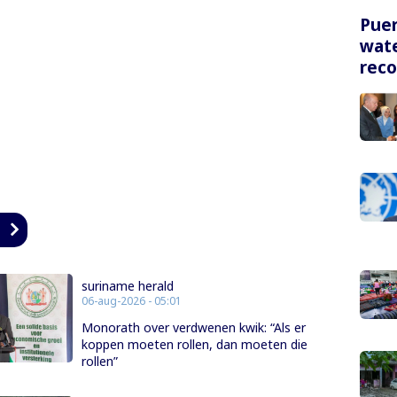
Puer
wate
rec
n
suriname herald
06-aug-2026 - 05:01
Monorath over verdwenen kwik: “Als er
koppen moeten rollen, dan moeten die
rollen”