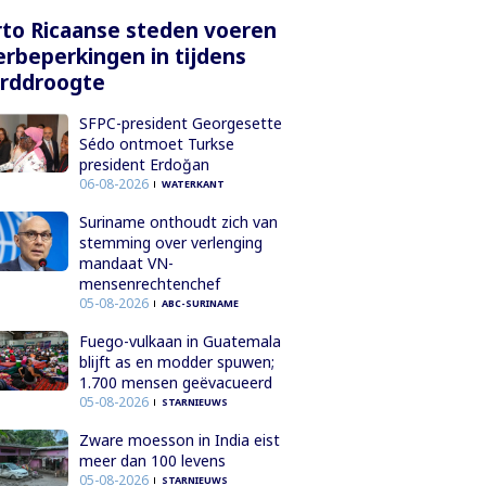
to Ricaanse steden voeren
rbeperkingen in tijdens
orddroogte
SFPC-president Georgesette
Sédo ontmoet Turkse
president Erdoğan
06-08-2026
WATERKANT
Suriname onthoudt zich van
stemming over verlenging
mandaat VN-
mensenrechtenchef
05-08-2026
ABC-SURINAME
Fuego-vulkaan in Guatemala
blijft as en modder spuwen;
1.700 mensen geëvacueerd
05-08-2026
STARNIEUWS
Zware moesson in India eist
meer dan 100 levens
05-08-2026
STARNIEUWS