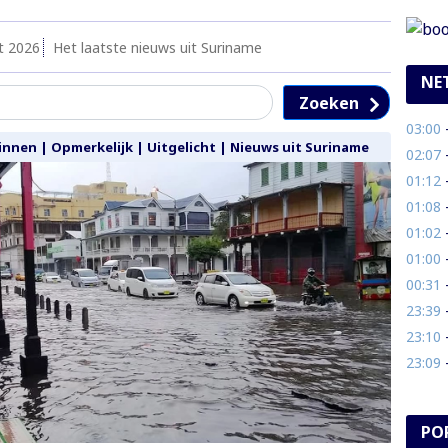
t 2026
Het laatste nieuws uit Suriname
NE
Zoeken
03:00
- 
innen
|
Opmerkelijk
|
Uitgelicht
|
Nieuws uit Suriname
02:07
- 
01:12
- 
01:08
- 
01:02
-
01:00
- 
00:31
- 
23:39
- 
23:10
- 
23:09
- 
PO