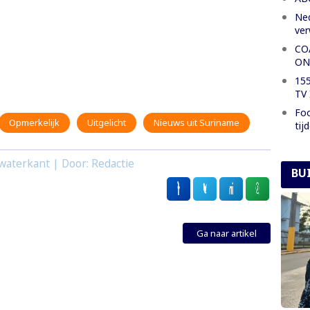
Ned
ve
CO
ON
155
TV 
Foo
Opmerkelijk
Uitgelicht
Nieuws uit Suriname
tij
waterkant | Door: Redactie
BU
Ga naar artikel