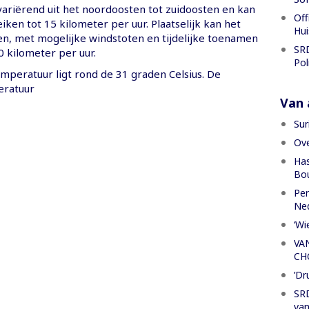
ariërend uit het noordoosten tot zuidoosten en kan
Off
ken tot 15 kilometer per uur. Plaatselijk kan het
Hui
n, met mogelijke windstoten en tijdelijke toenamen
SRD
0 kilometer per uur.
Pol
eratuur ligt rond de 31 graden Celsius. De
ratuur
Van a
Sur
Ove
Has
Bou
Per
Ned
‘Wi
VA
CH
’Dr
SRD
van