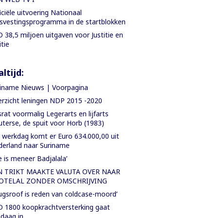
iciële uitvoering Nationaal
svestingsprogramma in de startblokken
 38,5 miljoen uitgaven voor Justitie en
itie
ltijd:
iname Nieuws | Voorpagina
rzicht leningen NDP 2015 -2020
rat voormalig Legerarts en lijfarts
terse, de spuit voor Horb (1983)
 werkdag komt er Euro 634.000,00 uit
erland naar Suriname
e is meneer Badjalala’
N TRIKT MAAKTE VALUTA OVER NAAR
OTELAL ZONDER OMSCHRIJVING
ugsroof is reden van coldcase-moord’
 1800 koopkrachtversterking gaat
daag in