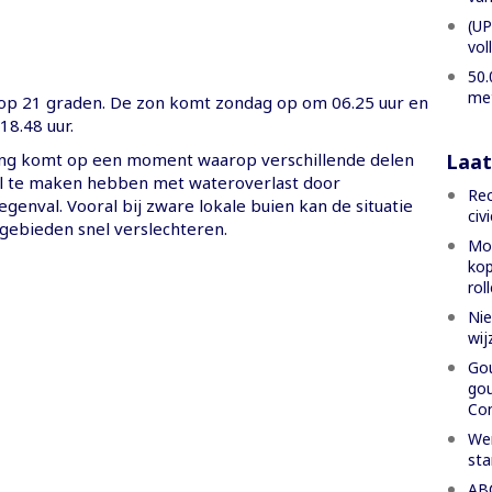
(UP
vol
50.
met
op 21 graden. De zon komt zondag op om 06.25 uur en
18.48 uur.
Laat
ng komt op een moment waarop verschillende delen
l te maken hebben met wateroverlast door
Rec
enval. Vooral bij zware lokale buien kan de situatie
civ
 gebieden snel verslechteren.
Mon
kop
rol
Nie
wij
Gou
gou
Con
Wer
sta
ABC