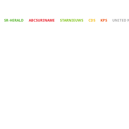
Overslaan
en
naar
SR-HERALD
ABCSURINAME
STARNIEUWS
CDS
KPS
UNITED 
de
inhoud
gaan