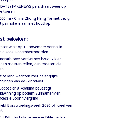
DATE) FAKENEWS pers draait weer op
le toeren
000 ha - China Zhong Heng Tai niet bezig
 palmolie maar met houtkap
st bekeken:
hter wijst op 10 november vonnis in
iele zaak Decembermoorden
orath over verdwenen kwik: “Als er
pen moeten rollen, dan moeten die
len”
t te lang wachten met belangrijke
zigingen van de Grondwet
ddossier 8: Asabina bevestigt
dwinning op bodem Surinamerivier:
cessie voor riviergrind
eld Borstvoedingsweek 2026 officieel van
rt
 LIVE - Installatie nieuwe DNA Leden