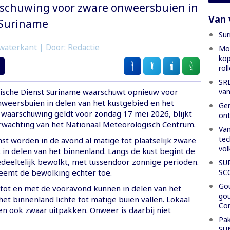
schuwing voor zware onweersbuien in
Van 
 Suriname
Sur
waterkant | Door: Redactie
Mon
kop
rol
SRD
van
ische Dienst Suriname waarschuwt opnieuw voor
nweersbuien in delen van het kustgebied en het
Gen
 waarschuwing geldt voor zondag 17 mei 2026, blijkt
ont
rwachting van het Nationaal Meteorologisch Centrum.
Van
tec
st worden in de avond al matige tot plaatselijk zware
vol
 in delen van het binnenland. Langs de kust begint de
deeltelijk bewolkt, met tussendoor zonnige perioden.
SU
SC
eemt de bewolking echter toe.
Gou
tot en met de vooravond kunnen in delen van het
gou
et binnenland lichte tot matige buien vallen. Lokaal
Con
en ook zwaar uitpakken. Onweer is daarbij niet
Pak
SU