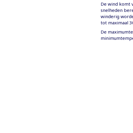
De wind komt v
snelheden berei
winderig worde
tot maximaal 3
De maximumtemp
minimumtempe