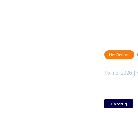
Net Binnen
16 mei 2026
| 
Ga terug