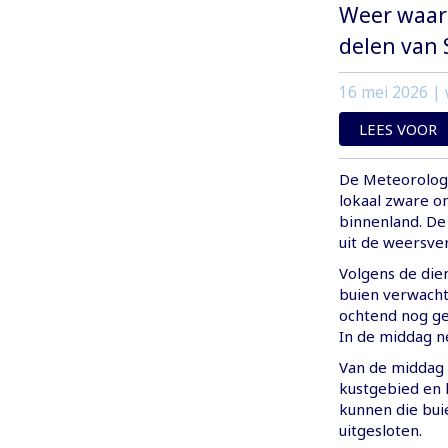
Weer waar
delen van
16 mei 2026
| 
LEES VOOR
De Meteorolog
lokaal zware o
binnenland. De
uit de weersve
Volgens de dien
buien verwacht
ochtend nog ge
In de middag n
Van de middag 
kustgebied en h
kunnen die bui
uitgesloten.