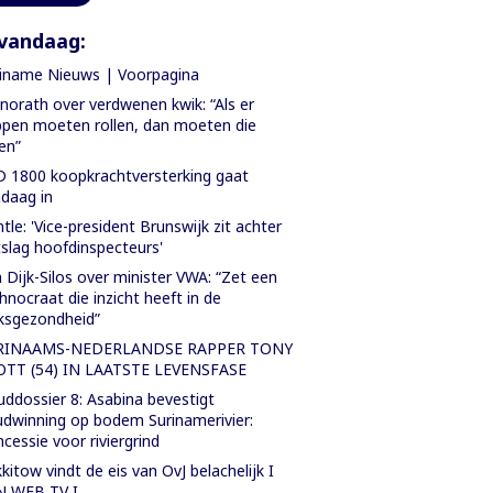
vandaag:
iname Nieuws | Voorpagina
orath over verdwenen kwik: “Als er
pen moeten rollen, dan moeten die
len”
 1800 koopkrachtversterking gaat
daag in
tle: 'Vice-president Brunswijk zit achter
slag hoofdinspecteurs'
 Dijk-Silos over minister VWA: “Zet een
hnocraat die inzicht heeft in de
ksgezondheid”
RINAAMS-NEDERLANDSE RAPPER TONY
OTT (54) IN LAATSTE LEVENSFASE
ddossier 8: Asabina bevestigt
dwinning op bodem Surinamerivier:
cessie voor riviergrind
kitow vindt de eis van OvJ belachelijk I
N WEB TV I