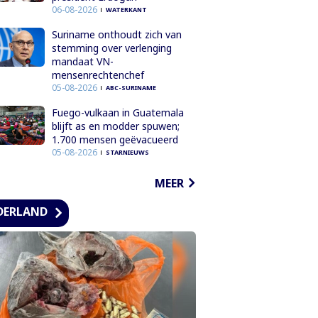
06-08-2026
WATERKANT
Suriname onthoudt zich van
stemming over verlenging
mandaat VN-
mensenrechtenchef
05-08-2026
ABC-SURINAME
Fuego-vulkaan in Guatemala
blijft as en modder spuwen;
1.700 mensen geëvacueerd
05-08-2026
STARNIEUWS
MEER
DERLAND