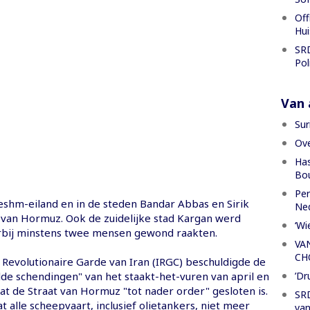
Off
Hui
SRD
Pol
Van a
Sur
Ove
Has
Bou
Per
eshm-eiland en in de steden Bandar Abbas en Sirik
Ned
t van Hormuz. Ook de zuidelijke stad Kargan werd
‘Wi
rbij minstens twee mensen gewond raakten.
VA
CH
 Revolutionaire Garde van Iran (IRGC) beschuldigde de
’Dr
lde schendingen" van het staakt-het-vuren van april en
at de Straat van Hormuz "tot nader order" gesloten is.
SRD
t alle scheepvaart, inclusief olietankers, niet meer
van