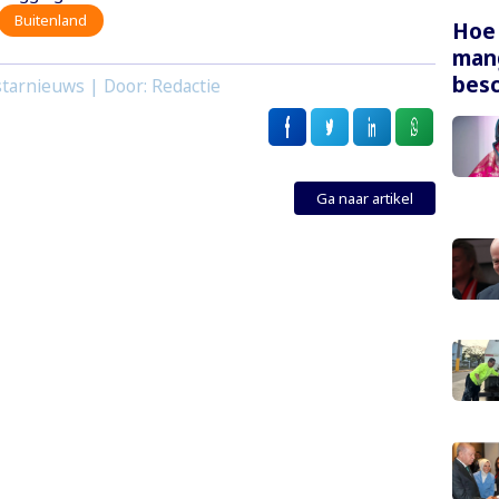
Buitenland
Hoe
mang
bes
tarnieuws | Door: Redactie
Ga naar artikel