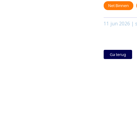
Net Binnen
11 jun 2026
| s
Ga terug