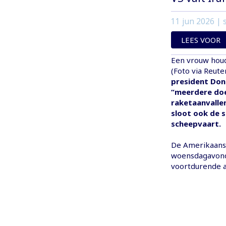
11 jun 2026
| s
LEES VOOR
Een vrouw houdt
(Foto via Reute
president Don
“meerdere doe
raketaanvallen
sloot ook de s
scheepvaart.
De Amerikaanse
woensdagavond 
voortdurende a