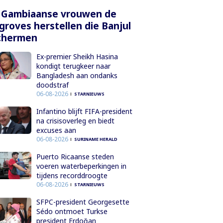
 Gambiaanse vrouwen de
roves herstellen die Banjul
chermen
Ex-premier Sheikh Hasina
kondigt terugkeer naar
Bangladesh aan ondanks
doodstraf
06-08-2026
STARNIEUWS
Infantino blijft FIFA-president
na crisisoverleg en biedt
excuses aan
06-08-2026
SURINAME HERALD
Puerto Ricaanse steden
voeren waterbeperkingen in
tijdens recorddroogte
06-08-2026
STARNIEUWS
SFPC-president Georgesette
Sédo ontmoet Turkse
president Erdoğan