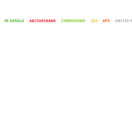
Overslaan
en
naar
SR-HERALD
ABCSURINAME
STARNIEUWS
CDS
KPS
UNITED 
de
inhoud
gaan