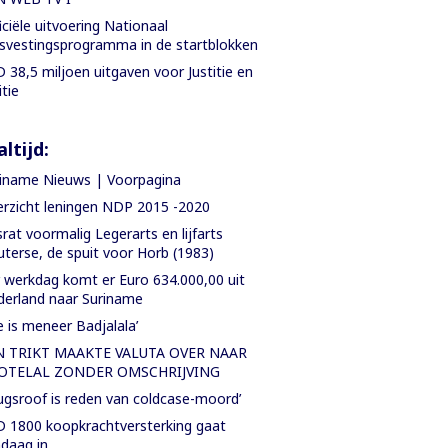
iciële uitvoering Nationaal
svestingsprogramma in de startblokken
 38,5 miljoen uitgaven voor Justitie en
itie
ltijd:
iname Nieuws | Voorpagina
rzicht leningen NDP 2015 -2020
rat voormalig Legerarts en lijfarts
terse, de spuit voor Horb (1983)
 werkdag komt er Euro 634.000,00 uit
erland naar Suriname
e is meneer Badjalala’
N TRIKT MAAKTE VALUTA OVER NAAR
OTELAL ZONDER OMSCHRIJVING
ugsroof is reden van coldcase-moord’
 1800 koopkrachtversterking gaat
daag in