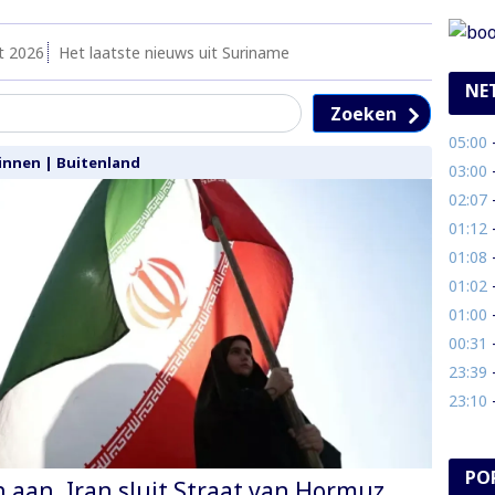
t 2026
Het laatste nieuws uit Suriname
NE
Zoeken
05:00
- 
innen
|
Buitenland
03:00
- 
02:07
- 
01:12
- 
01:08
- 
01:02
-
01:00
- 
00:31
- 
23:39
- 
23:10
- 
PO
n aan, Iran sluit Straat van Hormuz