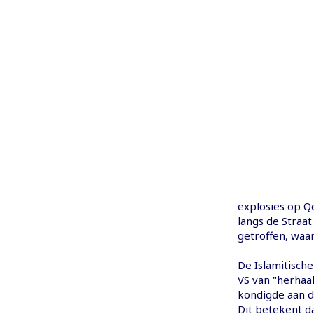
explosies op Q
langs de Straa
getroffen, waa
De Islamitische
VS van "herhaa
kondigde aan d
Dit betekent da