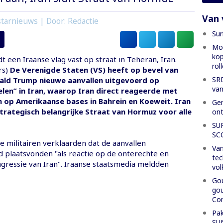
Van 
tarnieuws | Door: Redactie
Sur
Mon
kop
 een Iraanse vlag vast op straat in Teheran, Iran.
rol
rs)
De Verenigde Staten (VS) heeft op bevel van
SRD
ald Trump nieuwe aanvallen uitgevoerd op
van
len” in Iran, waarop Iran direct reageerde met
 op Amerikaanse bases in Bahrein en Koeweit. Iran
Gen
trategisch belangrijke Straat van Hormuz voor alle
ont
SU
SC
 militairen verklaarden dat de aanvallen
Van
plaatsvonden "als reactie op de onterechte en
tec
gressie van Iran". Iraanse staatsmedia meldden
vol
Gou
gou
Con
Pak
SU