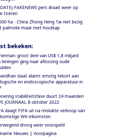
DATE) FAKENEWS pers draait weer op
le toeren
000 ha - China Zhong Heng Tai niet bezig
 palmolie maar met houtkap
st bekeken:
nerman: groot deel van US$ 1,8 miljard
 leningen ging naar aflossing oude
ulden
bandhan slaat alarm: ernstig tekort aan
logische en endoscopische apparatuur in
P
voering stabiliteitsfase duurt 24 maanden
VS JOURNAAL 8 oktober 2022
A daagt FIFA uit na mislukte verkoop van
ekomstige WK-inkomsten
rwegend droog weer voorspeld
iname Nieuws | Voorpagina