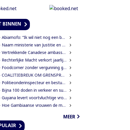
T BINNEN
Abiamofo: “Ik wil niet nog een bodybag sturen naar dat gebied”
Naam ministerie van Justitie en Politie verandert naar Justitie en Veiligheid
Vertrekkende Canadese ambassadeur wil grotere rol voor Canada in Suriname
Rechterlijke Macht verkort jaarlijkse zittingsvrije periode naar één maand
Foodcorner zonder vergunning gesloten tijdens derde dag integrale controles
 COALITIEBREUK OM GRENSPROTOCOL ONWAARSCHIJNLIJK
Politieonderinspecteur en bestuurder gewond nadat auto over de kop slaat
Bijna 100 doden in verkeer en suïcide voor 2026 is veel te veel’, zegt Lau
Guyana levert voortvluchtige vrouwelijke verdachte in mensenhandel uit aan Suriname
Hoe Gambiaanse vrouwen de mangroves herstellen die Banjul beschermen
MEER
PULAIR