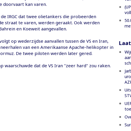
e doorvaart kan varen.
(UP
vol
de IRGC dat twee olietankers die probeerden
50.
 de straat te varen, werden geraakt. Ook werden
met
 Bahrein en Koeweit aangevallen.
volgt op wederzijdse aanvallen tussen de VS en Iran,
Laat
 neerhalen van een Amerikaanse Apache-helikopter in
Wij
Hormuz. De twee piloten werden later gered.
aan
sch
p waarschuwde dat de VS Iran "zeer hard" zou raken.
Jar
uro
AZ
Uit
ST
UEF
to
Ove
Sur