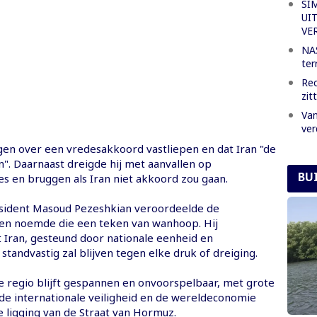
SI
UI
VE
NAS
ter
Rec
zit
Van
ver
en over een vredesakkoord vastliepen en dat Iran "de
en". Daarnaast dreigde hij met aanvallen op
BU
es en bruggen als Iran niet akkoord zou gaan.
sident Masoud Pezeshkian veroordeelde de
en noemde die een teken van wanhoop. Hij
 Iran, gesteund door nationale eenheid en
standvastig zal blijven tegen elke druk of dreiging.
de regio blijft gespannen en onvoorspelbaar, met grote
de internationale veiligheid en de wereldeconomie
e ligging van de Straat van Hormuz.