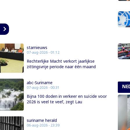
n
starnieuws
07-aug-2026 - 01:12
Rechterlijke Macht verkort jaarlijkse
zittingsvrije periode naar één maand
abc-Suriname
NE
07-aug-2026 - 00:31
Bijna 100 doden in verkeer en suïcide voor
2026 is veel te veel’, zegt Lau
suriname herald
06-aug-2026 - 23:39