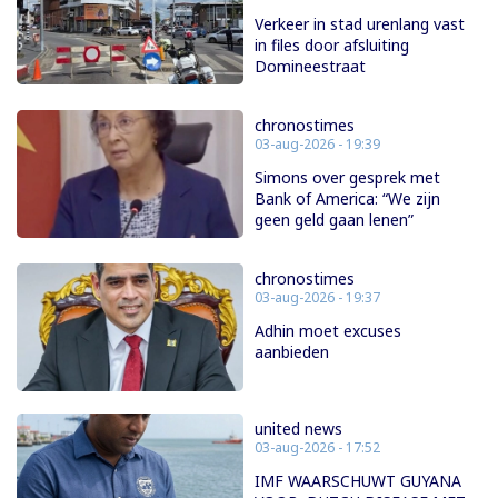
Verkeer in stad urenlang vast
in files door afsluiting
Domineestraat
chronostimes
03-aug-2026 - 19:39
Simons over gesprek met
Bank of America: “We zijn
geen geld gaan lenen”
chronostimes
03-aug-2026 - 19:37
Adhin moet excuses
aanbieden
united news
03-aug-2026 - 17:52
IMF WAARSCHUWT GUYANA