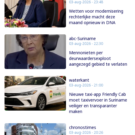
03-aug-2026 - 23:48
Wetten voor modernisering
rechterlijke macht deze
maand opnieuw in DNA
abc-Suriname
03-aug-2026 - 22:30
Mennonieten per
deurwaardersexploot
aangezegd gebied te verlaten
waterkant
03-aug-2026 - 21:00
Nieuwe taxi-app Friendly Cab
moet taxivervoer in Suriname
veiliger en transparanter
maken
chronostimes
03-aug-2026 - 20:26