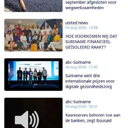
september afgesloten voor
wegwerkzaamheden
united news
04-aug-2026 - 13:38
HOE VOORKOMEN WIJ DAT
SURINAME FINANCIEEL
GEÏSOLEERD RAAKT?
abc-Suriname
04-aug-2026 - 12:45
Suriname wint drie
internationale prijzen voor
digitale gezondheidszorg
abc-Suriname
04-aug-2026 - 05:01
Kasreserves behoren toe aan
de banken, zegt Bousaid