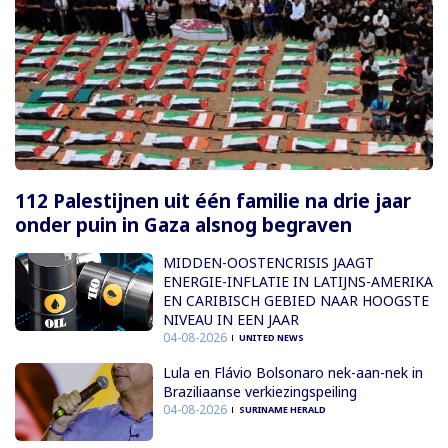
112 Palestijnen uit één familie na drie jaar
onder puin in Gaza alsnog begraven
MIDDEN-OOSTENCRISIS JAAGT
ENERGIE-INFLATIE IN LATIJNS-AMERIKA
EN CARIBISCH GEBIED NAAR HOOGSTE
NIVEAU IN EEN JAAR
04-08-2026
UNITED NEWS
Lula en Flávio Bolsonaro nek-aan-nek in
Braziliaanse verkiezingspeiling
04-08-2026
SURINAME HERALD