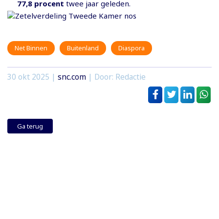
77,8 procent
twee jaar geleden.
Net Binnen
Buitenland
Diaspora
30 okt 2025
|
snc.com
| Door: Redactie
Ga terug