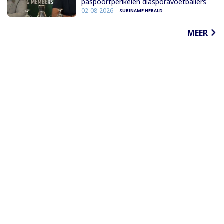
paspoortperikelen diasporavoetballers
02-08-2026
SURINAME HERALD
MEER