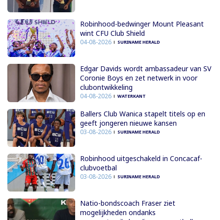
Robinhood-bedwinger Mount Pleasant
wint CFU Club Shield
04-08-2026
SURINAME HERALD
Edgar Davids wordt ambassadeur van SV
Coronie Boys en zet netwerk in voor
clubontwikkeling
04-08-2026
WATERKANT
Ballers Club Wanica stapelt titels op en
geeft jongeren nieuwe kansen
03-08-2026
SURINAME HERALD
Robinhood uitgeschakeld in Concacaf-
clubvoetbal
03-08-2026
SURINAME HERALD
Natio-bondscoach Fraser ziet
mogelijkheden ondanks