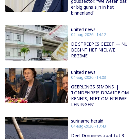
goudsector: “We weten dat
er big guns zijn in het
binnenland”
united news
04-aug-2026 - 14:12
DE STREEP IS GEZET — NU
BEGINT HET NIEUWE
REGIME
united news
04-aug-2026 - 14:03
GEERLINGS-SIMONS |
‘LONDENREIS DRAAIDE OM
KENNIS, NIET OM NIEUWE
LENINGEN’
suriname herald
04-aug-2026 - 13:43
Deel Domineestraat tot 3