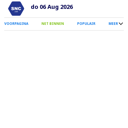
Overslaan
do 06 Aug 2026
en
naar
0
VOORPAGINA
NET BINNEN
POPULAIR
MEER
de
Smartphone
inhoud
Menu
gaan