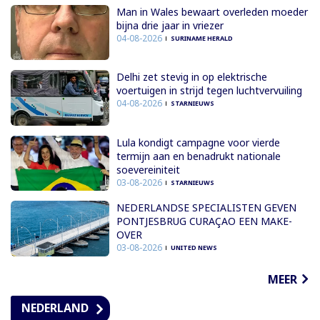
Man in Wales bewaart overleden moeder
bijna drie jaar in vriezer
04-08-2026
SURINAME HERALD
Delhi zet stevig in op elektrische
voertuigen in strijd tegen luchtvervuiling
04-08-2026
STARNIEUWS
Lula kondigt campagne voor vierde
termijn aan en benadrukt nationale
soevereiniteit
03-08-2026
STARNIEUWS
NEDERLANDSE SPECIALISTEN GEVEN
PONTJESBRUG CURAÇAO EEN MAKE-
OVER
03-08-2026
UNITED NEWS
MEER
NEDERLAND