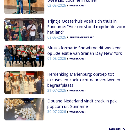
twee kilo cocaïne in koffer
03-08-2026
WATERKANT
Trijntje Oosterhuis voelt zich thuis in
Suriname: “Hier ontstond mijn liefde voor
het land”
02-08-2026
SURINAME HERALD
Muziekformatie Showtime dit weekend
op 50e editie van Sranan Day New York
01-08-2026
WATERKANT
Herdenking Mariënburg: oproep tot
excuses en zoektocht naar verdwenen
begraafplaats
31-07-2026
WATERKANT
Douane Nederland vindt crack in pak
popcorn uit Suriname
30-07-2026
WATERKANT
MEER