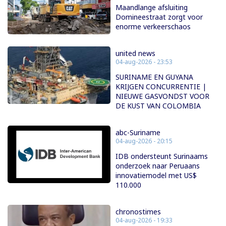
Maandlange afsluiting
Domineestraat zorgt voor
enorme verkeerschaos
united news
04-aug-2026 - 23:53
SURINAME EN GUYANA
KRIJGEN CONCURRENTIE |
NIEUWE GASVONDST VOOR
DE KUST VAN COLOMBIA
abc-Suriname
04-aug-2026 - 20:15
IDB ondersteunt Surinaams
onderzoek naar Peruaans
innovatiemodel met US$
110.000
chronostimes
04-aug-2026 - 19:33