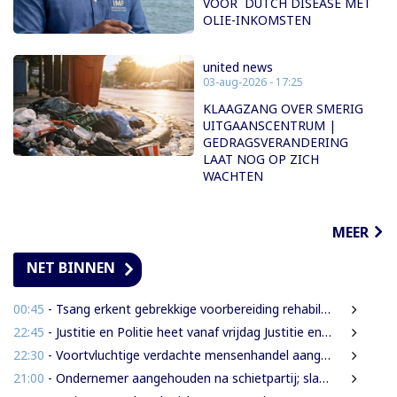
VOOR DUTCH DISEASE MET
OLIE-INKOMSTEN
united news
03-aug-2026 - 17:25
KLAAGZANG OVER SMERIG
UITGAANSCENTRUM |
GEDRAGSVERANDERING
LAAT NOG OP ZICH
WACHTEN
MEER
NET BINNEN
00:45
- Tsang erkent gebrekkige voorbereiding rehabilitatie Domineestraat
22:45
- Justitie en Politie heet vanaf vrijdag Justitie en Veiligheid
22:30
- Voortvluchtige verdachte mensenhandel aangehouden in Guyana en uitgeleverd aan Suriname
21:00
- Ondernemer aangehouden na schietpartij; slachtoffer gewond door schampschoten