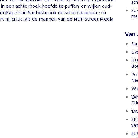
sch
s in een achterhoek hoefde te puffen’ en wijlen oud-
Soz
drikapersad Santokhi ook de schuld daarvan zou
met
rt hij critici als de mannen van de NDP Street Media
Van a
Sur
Ove
Has
Bou
Per
Ned
‘Wi
VA
CH
’Dr
SRD
van
(UP