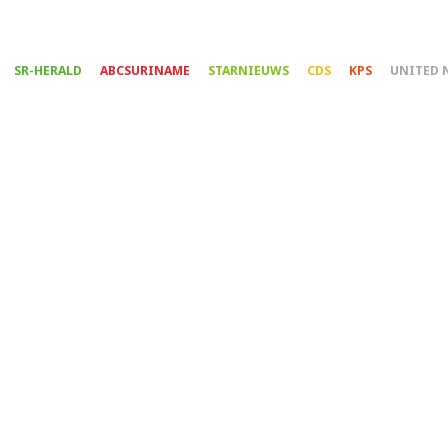
Overslaan
en
naar
SR-HERALD
ABCSURINAME
STARNIEUWS
CDS
KPS
UNITED 
de
inhoud
gaan