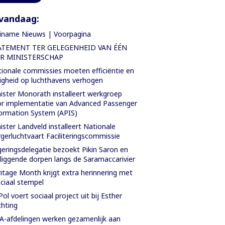
vandaag:
iname Nieuws | Voorpagina
ATEMENT TER GELEGENHEID VAN ÉÉN
AR MINISTERSCHAP
ionale commissies moeten efficiëntie en
ligheid op luchthavens verhogen
ister Monorath installeert werkgroep
r implementatie van Advanced Passenger
ormation System (APIS)
ister Landveld installeert Nationale
gerluchtvaart Faciliteringscommissie
eringsdelegatie bezoekt Pikin Saron en
iggende dorpen langs de Saramaccarivier
itage Month krijgt extra herinnering met
ciaal stempel
Pol voert sociaal project uit bij Esther
chting
-afdelingen werken gezamenlijk aan