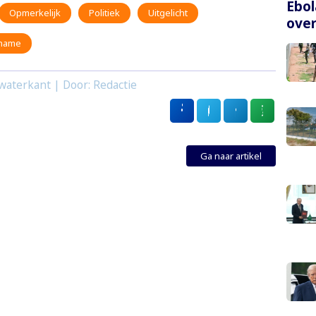
Ebol
Opmerkelijk
Politiek
Uitgelicht
over
iname
waterkant | Door: Redactie
Ga naar artikel