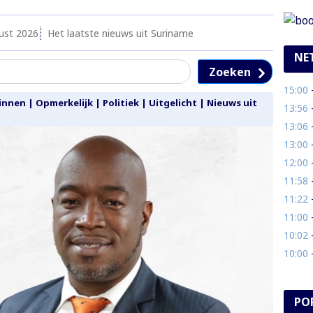
ust 2026
Het laatste nieuws uit Suriname
NE
Zoeken
15:00
- M
innen
|
Opmerkelijk
|
Politiek
|
Uitgelicht
|
Nieuws uit
13:56
- 
13:06
- 
13:00
- 
12:00
- 
11:58
-
11:22
- 
11:00
- 
10:02
-
10:00
- 
PO