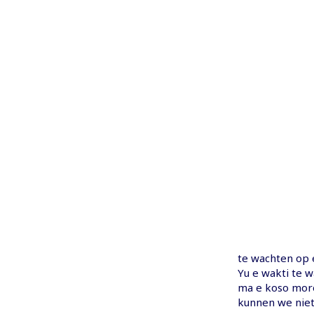
te wachten op e
Yu e wakti te w
ma e koso moro
kunnen we niet 