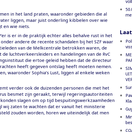
vol
50.
men in het land praten, waaronder gebieden die al
met
ter liggen, maar juist onderling kibbelen over wie
t en wie niets.
Laat
er is er in de praktijk echter alles behalve rust in het
Pol
t onder andere de recente schandalen bij het SZF waar
vis
tieleden van de Melkcentrale betrokken waren, de
de luchtverkeersleiders en handelingen van de RvC
ME
ingsinstituut die ertoe geleid hebben dat de directeur
PA
krachten heeft gegeven ontslag heeft moeten nemen.
SI
en, waaronder Sophia’s Lust, liggen al enkele weken
UI
VE
Sur
emt verder ook de duizenden personen die met het
us besmet zijn geraakt, terwijl regeringsautoriteiten
Paw
n konden slagen om op tijd bespuitingswerkzaamheden
Kla
jl wij zaten te wachten dat er vanuit het ministerie
Gu
steld zouden worden, horen we uiteindelijk dat men
Min
bes
CO