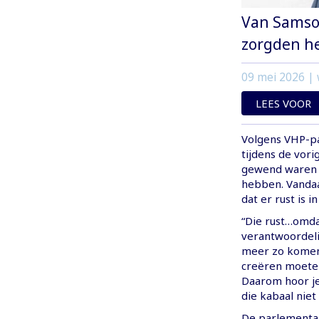
Van Samson
zorgden he
09 mei 2026
| 
LEES VOOR
Volgens VHP-pa
tijdens de vor
gewend waren k
hebben. Vanda
dat er rust is in
“Die rust…omda
verantwoordeli
meer zo komen 
creëren moeten
Daarom hoor je 
die kabaal niet
De parlementar