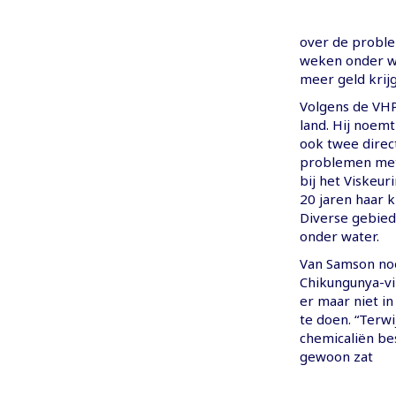
over de proble
weken onder wa
meer geld krijg
Volgens de VHP’
land. Hij noem
ook twee direc
problemen met 
bij het Viskeur
20 jaren haar 
Diverse gebied
onder water.
Van Samson no
Chikungunya-vir
er maar niet i
te doen. “Terwi
chemicaliën be
gewoon zat