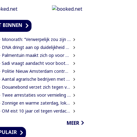
T BINNEN
onorath: “Verwerpelijk zou zijn wanneer we de dingen zouden bedekken met de mantel der liefde”
DNA dringt aan op duidelijkheid over oorzaak massale vissterfte
Palmentuin maakt zich op voor kleurrijke viering Dag der Inheemsen
Sadi vraagt aandacht voor boothouders en overbelasting Wijdenboschbrug
Politie Nieuw Amsterdam controleert vissersvaartuigen op de rivier
 Aantal agrarische bedrijven met 41 procent gegroeid
Douanebond verzet zich tegen verlies ambtenarenstatus bij wijziging Wet Belastingdienst
Twee arrestaties voor vernieling glasvezelkabels Telesur; maskers en kabelknipper gevonden
 Zonnige en warme zaterdag, lokaal kans op een bui
OM eist 10 jaar cel tegen verdachte voor verkrachting, vrijheidsberoving en mishandeling
MEER
PULAIR