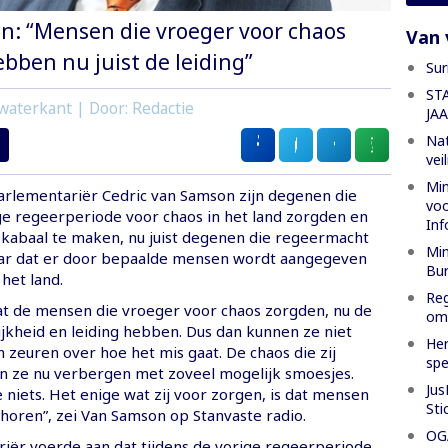
: “Mensen die vroeger voor chaos
Van 
bben nu juist de leiding”
Sur
ST
waterkant | Door: Redactie
JA
Nat
vei
Min
rlementariër Cedric van Samson zijn degenen die
voo
ige regeerperiode voor chaos in het land zorgden en
Inf
abaal te maken, nu juist degenen die regeermacht
Min
ar dat er door bepaalde mensen wordt aangegeven
Bur
 het land.
Reg
t de mensen die vroeger voor chaos zorgden, nu de
oml
jkheid en leiding hebben. Dus dan kunnen ze niet
Her
zeuren over hoe het mis gaat. De chaos die zij
spe
 ze nu verbergen met zoveel mogelijk smoesjes.
Jus
niets. Het enige wat zij voor zorgen, is dat mensen
Sti
 horen”, zei Van Samson op Stanvaste radio.
OGA
iër voerde aan dat tijdens de vorige regeerperiode