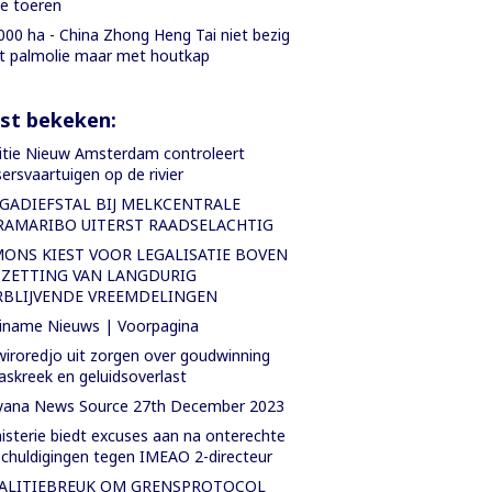
le toeren
000 ha - China Zhong Heng Tai niet bezig
 palmolie maar met houtkap
st bekeken:
itie Nieuw Amsterdam controleert
sersvaartuigen op de rivier
GADIEFSTAL BIJ MELKCENTRALE
RAMARIBO UITERST RAADSELACHTIG
MONS KIEST VOOR LEGALISATIE BOVEN
TZETTING VAN LANGDURIG
RBLIJVENDE VREEMDELINGEN
iname Nieuws | Voorpagina
iroredjo uit zorgen over goudwinning
askreek en geluidsoverlast
yana News Source 27th December 2023
isterie biedt excuses aan na onterechte
chuldigingen tegen IMEAO 2-directeur
ALITIEBREUK OM GRENSPROTOCOL