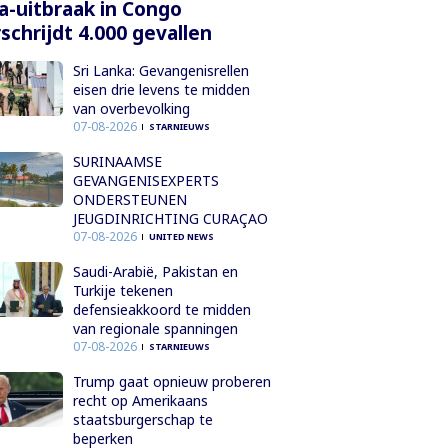
a-uitbraak in Congo
schrijdt 4.000 gevallen
Sri Lanka: Gevangenisrellen
eisen drie levens te midden
van overbevolking
07-08-2026
STARNIEUWS
SURINAAMSE
GEVANGENISEXPERTS
ONDERSTEUNEN
JEUGDINRICHTING CURAÇAO
07-08-2026
UNITED NEWS
Saudi-Arabië, Pakistan en
Turkije tekenen
defensieakkoord te midden
van regionale spanningen
07-08-2026
STARNIEUWS
Trump gaat opnieuw proberen
recht op Amerikaans
staatsburgerschap te
beperken