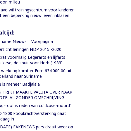
oon milieu
avo wil trainingscentrum voor kinderen
 een beperking nieuw leven inblazen
ltijd:
iname Nieuws | Voorpagina
rzicht leningen NDP 2015 -2020
rat voormalig Legerarts en lijfarts
terse, de spuit voor Horb (1983)
 werkdag komt er Euro 634.000,00 uit
erland naar Suriname
e is meneer Badjalala’
N TRIKT MAAKTE VALUTA OVER NAAR
OTELAL ZONDER OMSCHRIJVING
ugsroof is reden van coldcase-moord’
 1800 koopkrachtversterking gaat
daag in
DATE) FAKENEWS pers draait weer op