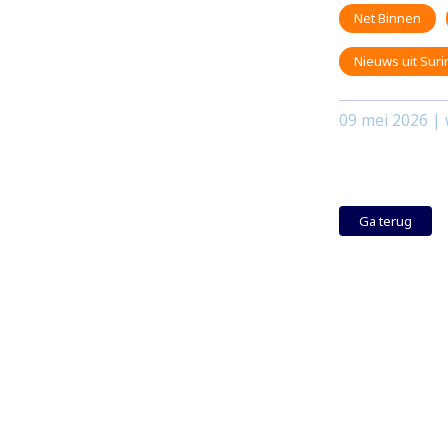
Net Binnen
Nieuws uit Sur
09 mei 2026
| 
Ga terug