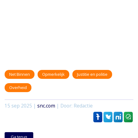
Net Binnen
Opmerkelijk
Justitie en politie
Overheid
15 sep 2025
|
snc.com
| Door: Redactie
Ga terug