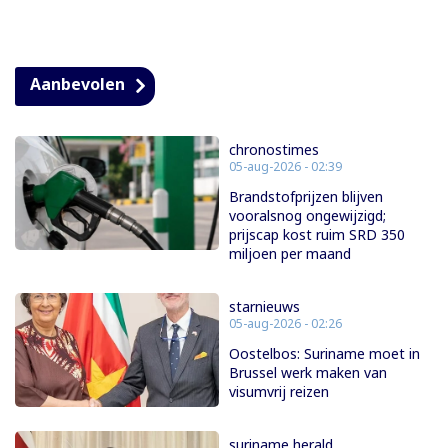
Aanbevolen
chronostimes
05-aug-2026 - 02:39
Brandstofprijzen blijven
vooralsnog ongewijzigd;
prijscap kost ruim SRD 350
miljoen per maand
starnieuws
05-aug-2026 - 02:26
Oostelbos: Suriname moet in
Brussel werk maken van
visumvrij reizen
suriname herald