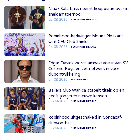
Niaaz Salarbaks neemt koppositie over in
sneldamtoernooi
05-08-2026
SURINAME HERALD
Robinhood-bedwinger Mount Pleasant
wint CFU Club Shield
04-08-2026
SURINAME HERALD
Edgar Davids wordt ambassadeur van SV
Coronie Boys en zet netwerk in voor
clubontwikkeling
04-08-2026
WATERKANT
Ballers Club Wanica stapelt titels op en
geeft jongeren nieuwe kansen
03-08-2026
SURINAME HERALD
Robinhood uitgeschakeld in Concacaf-
clubvoetbal
03-08-2026
SURINAME HERALD