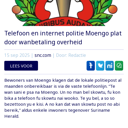
Telefoon en internet politie Moengo plat
door wanbetaling overheid
15 sep 2025
|
snc.com
| Door: Redactie
LEES VOOR
Bewoners van Moengo klagen dat de lokale politiepost al
maanden onbereikbaar is via de vaste telefoonlijn. “Te
wan sani e psa na Moengo. Un no man bel skowtu, fu kon
bika a telefoon fu skowtu nai wooko. Te yu bel, a so so
bezettoon yu e kisi. A no kan dat wan skowtu post no abi
bereik,” aldus enkele inwoners tegenover Suriname
Herald.