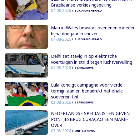
Braziliaanse verkiezingspeiling
04-08-2026
SURINAME HERALD
Man in Wales bewaart overleden moeder
bijna drie jaar in vriezer
04-08-2026
SURINAME HERALD
Delhi zet stevig in op elektrische
voertuigen in strijd tegen luchtvervuiling
04-08-2026
STARNIEUWS
Lula kondigt campagne voor vierde
termijn aan en benadrukt nationale
soevereiniteit
03-08-2026
STARNIEUWS
NEDERLANDSE SPECIALISTEN GEVEN
PONTJESBRUG CURAÇAO EEN MAKE-
OVER
03-08-2026
UNITED NEWS