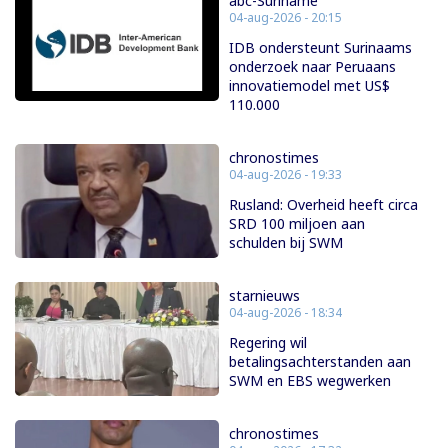
abc-Suriname
04-aug-2026 - 20:15
IDB ondersteunt Surinaams
onderzoek naar Peruaans
innovatiemodel met US$
110.000
chronostimes
04-aug-2026 - 19:33
Rusland: Overheid heeft circa
SRD 100 miljoen aan
schulden bij SWM
starnieuws
04-aug-2026 - 18:34
Regering wil
betalingsachterstanden aan
SWM en EBS wegwerken
chronostimes