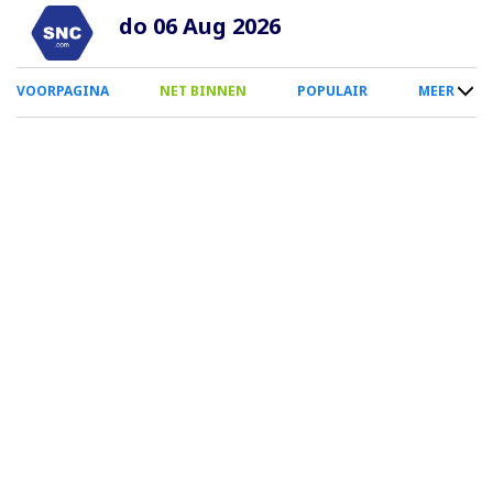
Overslaan
do 06 Aug 2026
en
naar
0
VOORPAGINA
NET BINNEN
POPULAIR
MEER
de
Smartphone
inhoud
Menu
gaan