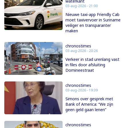
waterkant
03-aug-2026 - 21:00
Nieuwe taxi-app Friendly Cab
moet taxivervoer in Suriname
veiliger en transparanter
maken
chronostimes
03-aug-2026 - 20:26
Verkeer in stad urenlang vast
in files door afsluiting
Domineestraat
chronostimes
03-aug-2026 - 19:39
Simons over gesprek met
Bank of America: “We zijn
geen geld gaan lenen”
chronostimes