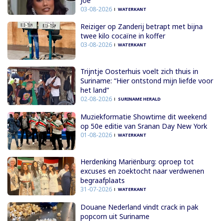
Joe
03-08-2026
WATERKANT
Reiziger op Zanderij betrapt met bijna
twee kilo cocaïne in koffer
03-08-2026
WATERKANT
Trijntje Oosterhuis voelt zich thuis in
Suriname: “Hier ontstond mijn liefde voor
het land”
02-08-2026
SURINAME HERALD
Muziekformatie Showtime dit weekend
op 50e editie van Sranan Day New York
01-08-2026
WATERKANT
Herdenking Mariënburg: oproep tot
excuses en zoektocht naar verdwenen
begraafplaats
31-07-2026
WATERKANT
Douane Nederland vindt crack in pak
popcorn uit Suriname