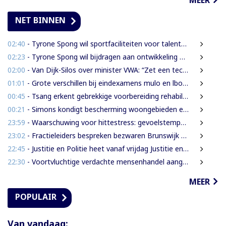
NET BINNEN
02:40
- Tyrone Spong wil sportfaciliteiten voor talentvolle Surinaamse jongeren
02:23
- Tyrone Spong wil bijdragen aan ontwikkeling Surinaamse jeugd
02:00
- Van Dijk-Silos over minister VWA: “Zet een technocraat die inzicht heeft in de volksgezondheid”
01:01
- Grote verschillen bij eindexamens mulo en lbo: STS-1 telt 174 afgewezen leerlingen
00:45
- Tsang erkent gebrekkige voorbereiding rehabilitatie Domineestraat
00:21
- Simons kondigt bescherming woongebieden en strengere aanpak illegale activiteiten aan
23:59
- Waarschuwing voor hittestress: gevoelstemperatuur in Suriname loopt op tot 38 graden
23:02
- Fractieleiders bespreken bezwaren Brunswijk over grensprotocol met Frans-Guyana
22:45
- Justitie en Politie heet vanaf vrijdag Justitie en Veiligheid
22:30
- Voortvluchtige verdachte mensenhandel aangehouden in Guyana en uitgeleverd aan Suriname
MEER
POPULAIR
Van vandaag: