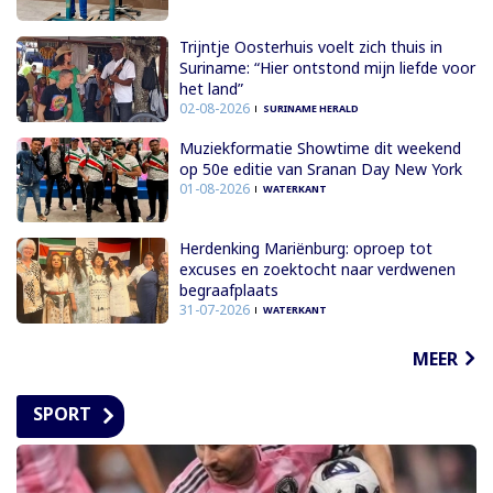
Trijntje Oosterhuis voelt zich thuis in
Suriname: “Hier ontstond mijn liefde voor
het land”
02-08-2026
SURINAME HERALD
Muziekformatie Showtime dit weekend
op 50e editie van Sranan Day New York
01-08-2026
WATERKANT
Herdenking Mariënburg: oproep tot
excuses en zoektocht naar verdwenen
begraafplaats
31-07-2026
WATERKANT
MEER
SPORT