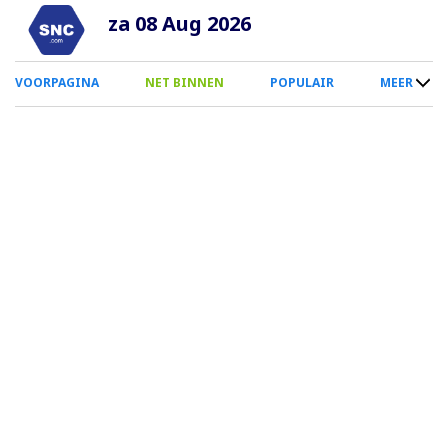
Overslaan
za 08 Aug 2026
en
naar
0
VOORPAGINA
NET BINNEN
POPULAIR
MEER
de
Smartphone
inhoud
Menu
gaan