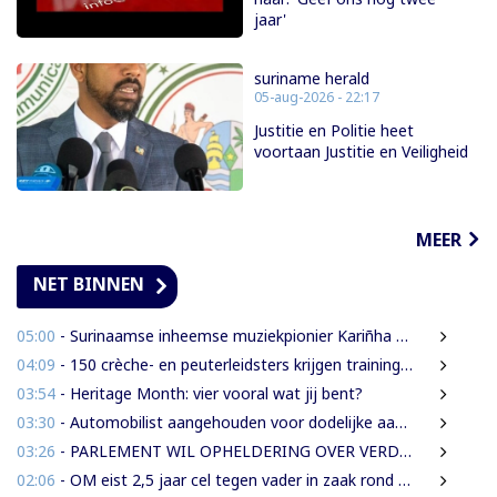
jaar'
suriname herald
05-aug-2026 - 22:17
Justitie en Politie heet
voortaan Justitie en Veiligheid
MEER
NET BINNEN
05:00
- Surinaamse inheemse muziekpionier Kariñha Basi krijgt oeuvreprijs in Rotterdam
04:09
- 150 crèche- en peuterleidsters krijgen training in verkeerseducatie
03:54
- Heritage Month: vier vooral wat jij bent?
03:30
- Automobilist aangehouden voor dodelijke aanrijding met voetganger en doorrijden na ongeval
03:26
- PARLEMENT WIL OPHELDERING OVER VERDWENEN INBESLAGGENOMEN LEVENSMIDDELEN
02:06
- OM eist 2,5 jaar cel tegen vader in zaak rond mishandeling en verwaarlozing