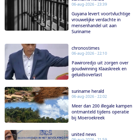
06-aug-2026 - 23:39
Guyana levert voortvluchtige
vrouwelijke verdachte in
mensenhandel uit aan
Suriname
chronostimes
06-aug-2026 - 22:10
Pawiroredjo uit zorgen over
goudwinning Klaaskreek en
geluidsoverlast
suriname herald
06-aug-2026 - 22:02
Meer dan 200 illegale kampen
ontmanteld tijdens operatie
bij Moeroekreek
united news
06-aug-2026 - 21:59