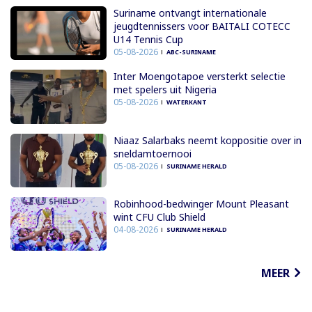
Suriname ontvangt internationale
jeugdtennissers voor BAITALI COTECC
U14 Tennis Cup
05-08-2026
ABC-SURINAME
Inter Moengotapoe versterkt selectie
met spelers uit Nigeria
05-08-2026
WATERKANT
Niaaz Salarbaks neemt koppositie over in
sneldamtoernooi
05-08-2026
SURINAME HERALD
Robinhood-bedwinger Mount Pleasant
wint CFU Club Shield
04-08-2026
SURINAME HERALD
MEER