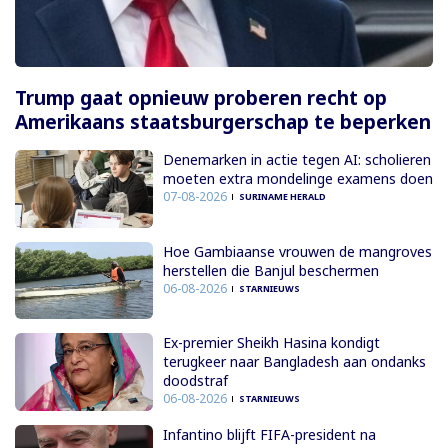
Trump gaat opnieuw proberen recht op
Amerikaans staatsburgerschap te beperken
Denemarken in actie tegen AI: scholieren
moeten extra mondelinge examens doen
07-08-2026
SURINAME HERALD
Hoe Gambiaanse vrouwen de mangroves
herstellen die Banjul beschermen
06-08-2026
STARNIEUWS
Ex-premier Sheikh Hasina kondigt
terugkeer naar Bangladesh aan ondanks
doodstraf
06-08-2026
STARNIEUWS
Infantino blijft FIFA-president na