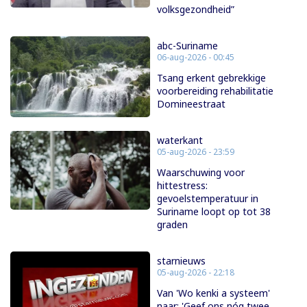
volksgezondheid”
abc-Suriname
06-aug-2026 - 00:45
Tsang erkent gebrekkige
voorbereiding rehabilitatie
Domineestraat
waterkant
05-aug-2026 - 23:59
Waarschuwing voor
hittestress:
gevoelstemperatuur in
Suriname loopt op tot 38
graden
starnieuws
05-aug-2026 - 22:18
Van 'Wo kenki a systeem'
naar: 'Geef ons nóg twee