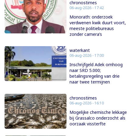
chronostimes
06-aug-2026 - 17:42
Monorath: onderzoek
verdwenen kwik duurt voort,
meeste politiebureaus
zonder camera’s
waterkant
06-aug-2026 - 17:00
Inschrijfgeld Adek omhoog
naar SRD 5.000;
betalingsregeling van drie
naar twee termijnen
chronostimes
06-aug-2026 - 16:10
Mogelijke chemische lekkage
bij Grassalco onderzocht als
oorzaak vissterfte