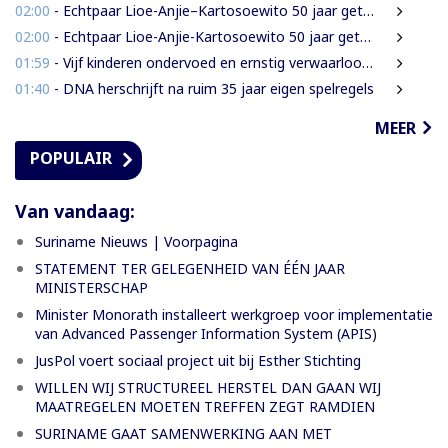
02:00
- Echtpaar Lioe-Anjie–Kartosoewito 50 jaar getrouwd
02:00
- Echtpaar Lioe-Anjie-Kartosoewito 50 jaar getrouwd
01:59
- Vijf kinderen ondervoed en ernstig verwaarloosd: 2,5 jaar cel geëist tegen vader
01:40
- DNA herschrijft na ruim 35 jaar eigen spelregels
MEER
POPULAIR
Van vandaag:
Suriname Nieuws | Voorpagina
STATEMENT TER GELEGENHEID VAN ÉÉN JAAR
MINISTERSCHAP
Minister Monorath installeert werkgroep voor implementatie
van Advanced Passenger Information System (APIS)
JusPol voert sociaal project uit bij Esther Stichting
WILLEN WIJ STRUCTUREEL HERSTEL DAN GAAN WIJ
MAATREGELEN MOETEN TREFFEN ZEGT RAMDIEN
SURINAME GAAT SAMENWERKING AAN MET