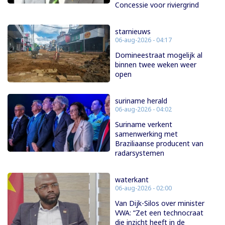
Concessie voor riviergrind
starnieuws
06-aug-2026 - 04:17
Domineestraat mogelijk al
binnen twee weken weer
open
suriname herald
06-aug-2026 - 04:02
Suriname verkent
samenwerking met
Braziliaanse producent van
radarsystemen
waterkant
06-aug-2026 - 02:00
Van Dijk-Silos over minister
VWA: “Zet een technocraat
die inzicht heeft in de