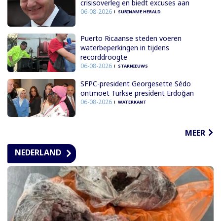
crisisoverleg en biedt excuses aan
06-08-2026
SURINAME HERALD
Puerto Ricaanse steden voeren
waterbeperkingen in tijdens
recorddroogte
06-08-2026
STARNIEUWS
SFPC-president Georgesette Sédo
ontmoet Turkse president Erdoğan
06-08-2026
WATERKANT
MEER
NEDERLAND