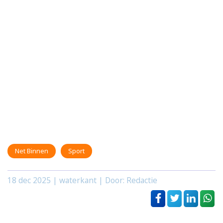
Net Binnen
Sport
18 dec 2025
| waterkant | Door: Redactie