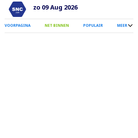
Overslaan
zo 09 Aug 2026
en
naar
0
VOORPAGINA
NET BINNEN
POPULAIR
MEER
de
Smartphone
inhoud
Menu
gaan