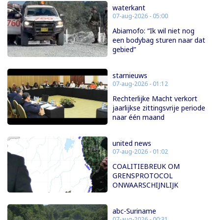
waterkant
07-aug-2026 - 05:00
Abiamofo: “Ik wil niet nog
een bodybag sturen naar dat
gebied”
starnieuws
07-aug-2026 - 01:12
Rechterlijke Macht verkort
jaarlijkse zittingsvrije periode
naar één maand
united news
07-aug-2026 - 01:02
COALITIEBREUK OM
GRENSPROTOCOL
ONWAARSCHIJNLIJK
abc-Suriname
07-aug-2026 - 00:31