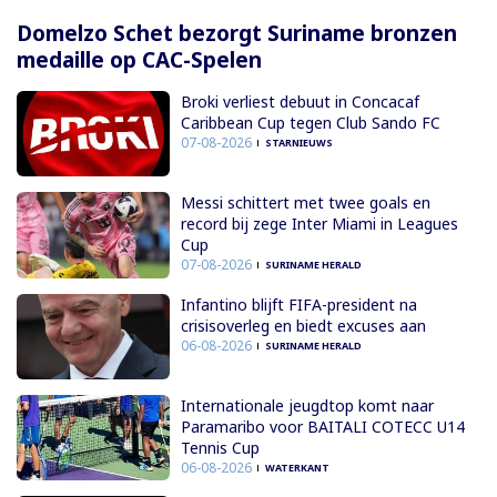
Domelzo Schet bezorgt Suriname bronzen
medaille op CAC-Spelen
Broki verliest debuut in Concacaf
Caribbean Cup tegen Club Sando FC
07-08-2026
STARNIEUWS
Messi schittert met twee goals en
record bij zege Inter Miami in Leagues
Cup
07-08-2026
SURINAME HERALD
Infantino blijft FIFA-president na
crisisoverleg en biedt excuses aan
06-08-2026
SURINAME HERALD
Internationale jeugdtop komt naar
Paramaribo voor BAITALI COTECC U14
Tennis Cup
06-08-2026
WATERKANT