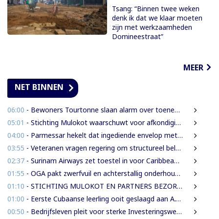
Tsang: “Binnen twee weken
denk ik dat we klaar moeten
zijn met werkzaamheden
Domineestraat”
MEER
NET BINNEN
06:00
- Bewoners Tourtonne slaan alarm over toenemende prostitutie, drugshandel en overlast door vreemdelingen
05:01
- Stichting Mulokot waarschuwt voor afkondiging 5-kilometerstraalwet
04:00
- Parmessar hekelt dat ingediende envelop met vermogensinformatie van DNA-lid vermoedelijk is opengemaakt
03:55
- Veteranen vragen regering om structureel beleid en meer ondersteuning
02:37
- Surinam Airways zet toestel in voor Caribbean Premier League crickettoernooi
01:55
- OGA pakt zwerfvuil en achterstallig onderhoud gezamenlijk aan
01:10
- STICHTING MULOKOT EN PARTNERS BEZORGD OVER VOORGENOMEN AFKONDIGING 5-KILOMETER-STRAALWET
01:00
- Eerste Cubaanse leerling ooit geslaagd aan A.T. Calorschool
00:50
- Bedrijfsleven pleit voor sterke Investeringswet en onafhankelijke SITA