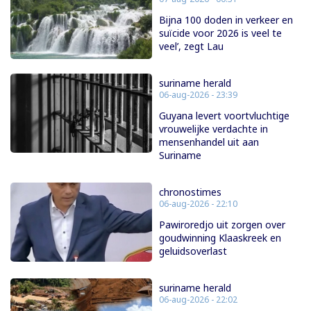
Bijna 100 doden in verkeer en
suïcide voor 2026 is veel te
veel’, zegt Lau
suriname herald
06-aug-2026 - 23:39
Guyana levert voortvluchtige
vrouwelijke verdachte in
mensenhandel uit aan
Suriname
chronostimes
06-aug-2026 - 22:10
Pawiroredjo uit zorgen over
goudwinning Klaaskreek en
geluidsoverlast
suriname herald
06-aug-2026 - 22:02