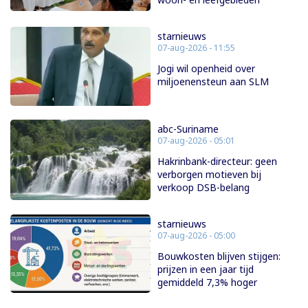
starnieuws
07-aug-2026 - 11:55
Jogi wil openheid over
miljoenensteun aan SLM
abc-Suriname
07-aug-2026 - 05:01
Hakrinbank-directeur: geen
verborgen motieven bij
verkoop DSB-belang
starnieuws
07-aug-2026 - 05:00
Bouwkosten blijven stijgen:
prijzen in een jaar tijd
gemiddeld 7,3% hoger