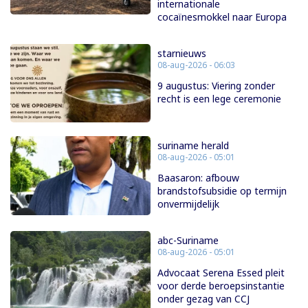
internationale
cocaïnesmokkel naar Europa
starnieuws
08-aug-2026 - 06:03
9 augustus: Viering zonder
recht is een lege ceremonie
suriname herald
08-aug-2026 - 05:01
Baasaron: afbouw
brandstofsubsidie op termijn
onvermijdelijk
abc-Suriname
08-aug-2026 - 05:01
Advocaat Serena Essed pleit
voor derde beroepsinstantie
onder gezag van CCJ