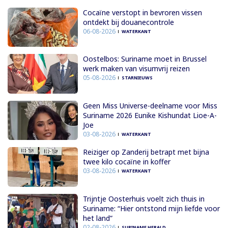
Cocaïne verstopt in bevroren vissen
ontdekt bij douanecontrole
06-08-2026
WATERKANT
Oostelbos: Suriname moet in Brussel
werk maken van visumvrij reizen
05-08-2026
STARNIEUWS
Geen Miss Universe-deelname voor Miss
Suriname 2026 Eunike Kishundat Lioe-A-
Joe
03-08-2026
WATERKANT
Reiziger op Zanderij betrapt met bijna
twee kilo cocaïne in koffer
03-08-2026
WATERKANT
Trijntje Oosterhuis voelt zich thuis in
Suriname: “Hier ontstond mijn liefde voor
het land”
02-08-2026
SURINAME HERALD