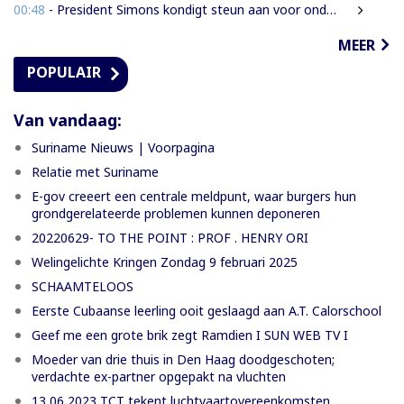
00:48
- President Simons kondigt steun aan voor onderzoek naar cultureel erfgoed
MEER
POPULAIR
Van vandaag:
Suriname Nieuws | Voorpagina
Relatie met Suriname
E-gov creeert een centrale meldpunt, waar burgers hun
grondgerelateerde problemen kunnen deponeren
20220629- TO THE POINT : PROF . HENRY ORI
Welingelichte Kringen Zondag 9 februari 2025
SCHAAMTELOOS
Eerste Cubaanse leerling ooit geslaagd aan A.T. Calorschool
Geef me een grote brik zegt Ramdien I SUN WEB TV I
Moeder van drie thuis in Den Haag doodgeschoten;
verdachte ex-partner opgepakt na vluchten
13 06 2023 TCT tekent luchtvaartovereenkomsten