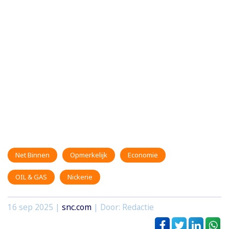
Net Binnen
Opmerkelijk
Economie
OIL & GAS
Nickerie
16 sep 2025
|
snc.com
| Door: Redactie