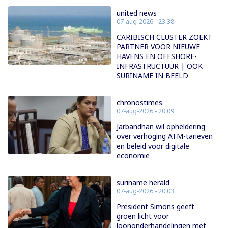
united news
07-aug-2026 - 23:38
CARIBISCH CLUSTER ZOEKT
PARTNER VOOR NIEUWE
HAVENS EN OFFSHORE-
INFRASTRUCTUUR | OOK
SURINAME IN BEELD
chronostimes
07-aug-2026 - 20:09
Jarbandhan wil opheldering
over verhoging ATM-tarieven
en beleid voor digitale
economie
suriname herald
07-aug-2026 - 20:03
President Simons geeft
groen licht voor
loononderhandelingen met