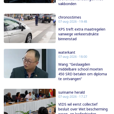
vakbonden
chronostimes
07-aug-2026 - 19:48
KPS treft extra maatregelen
vanwege verkeersdrukte
binnenstad
waterkant
07-aug-2026 - 18:00
Wang: “Geslaagden
middelbare school moeten
450 SRD betalen om diploma
te ontvangen”
suriname herald
07-aug-2026 - 17:27
VIDS wil eerst collectief
besluit over Wet bescherming
woon- en leefgebieden