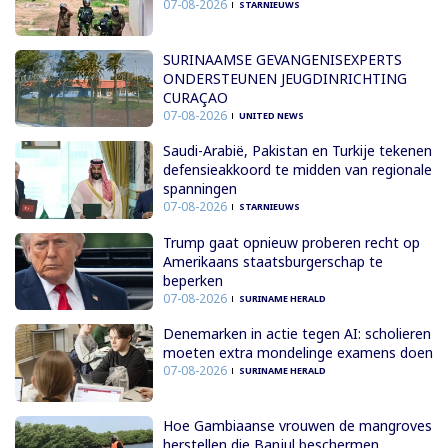
07-08-2026
STARNIEUWS
SURINAAMSE GEVANGENISEXPERTS
ONDERSTEUNEN JEUGDINRICHTING
CURAÇAO
07-08-2026
UNITED NEWS
Saudi-Arabië, Pakistan en Turkije tekenen
defensieakkoord te midden van regionale
spanningen
07-08-2026
STARNIEUWS
Trump gaat opnieuw proberen recht op
Amerikaans staatsburgerschap te
beperken
07-08-2026
SURINAME HERALD
Denemarken in actie tegen AI: scholieren
moeten extra mondelinge examens doen
07-08-2026
SURINAME HERALD
Hoe Gambiaanse vrouwen de mangroves
herstellen die Banjul beschermen