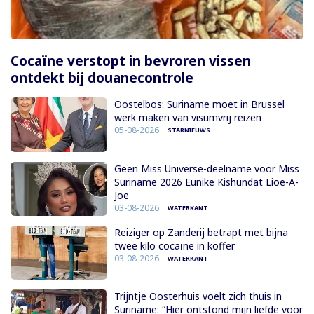
Cocaïne verstopt in bevroren vissen
ontdekt bij douanecontrole
Oostelbos: Suriname moet in Brussel
werk maken van visumvrij reizen
05-08-2026
STARNIEUWS
Geen Miss Universe-deelname voor Miss
Suriname 2026 Eunike Kishundat Lioe-A-
Joe
03-08-2026
WATERKANT
Reiziger op Zanderij betrapt met bijna
twee kilo cocaïne in koffer
03-08-2026
WATERKANT
Trijntje Oosterhuis voelt zich thuis in
Suriname: “Hier ontstond mijn liefde voor