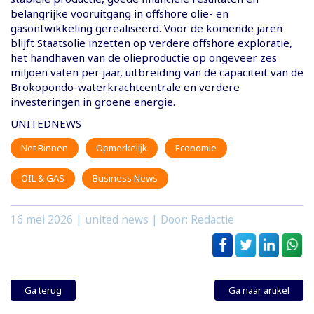
belangrijke vooruitgang in offshore olie- en
gasontwikkeling gerealiseerd. Voor de komende jaren
blijft Staatsolie inzetten op verdere offshore exploratie,
het handhaven van de olieproductie op ongeveer zes
miljoen vaten per jaar, uitbreiding van de capaciteit van de
Brokopondo-waterkrachtcentrale en verdere
investeringen in groene energie.
UNITEDNEWS
Net Binnen
Opmerkelijk
Economie
OIL & GAS
Business News
16 mei 2026
| united news | Door: Redactie
Ga terug
Ga naar artikel