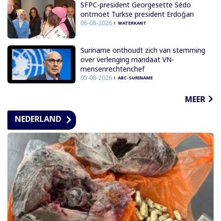
SFPC-president Georgesette Sédo
ontmoet Turkse president Erdoğan
06-08-2026
WATERKANT
Suriname onthoudt zich van stemming
over verlenging mandaat VN-
mensenrechtenchef
05-08-2026
ABC-SURINAME
MEER
NEDERLAND