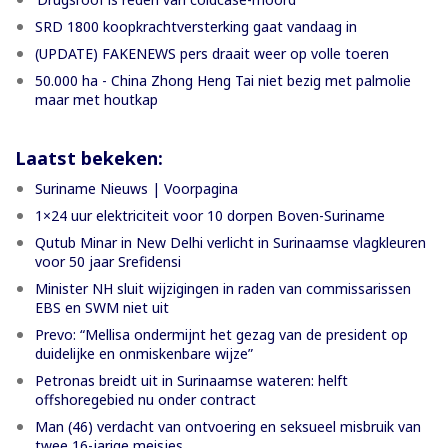
SRD 1800 koopkrachtversterking gaat vandaag in
(UPDATE) FAKENEWS pers draait weer op volle toeren
50.000 ha - China Zhong Heng Tai niet bezig met palmolie
maar met houtkap
Laatst bekeken:
Suriname Nieuws | Voorpagina
1×24 uur elektriciteit voor 10 dorpen Boven-Suriname
Qutub Minar in New Delhi verlicht in Surinaamse vlagkleuren
voor 50 jaar Srefidensi
Minister NH sluit wijzigingen in raden van commissarissen
EBS en SWM niet uit
Prevo: “Mellisa ondermijnt het gezag van de president op
duidelijke en onmiskenbare wijze”
Petronas breidt uit in Surinaamse wateren: helft
offshoregebied nu onder contract
Man (46) verdacht van ontvoering en seksueel misbruik van
twee 16-jarige meisjes