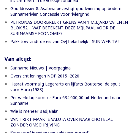
inzicht heeft in de volksgezondheid”
Gouddossier 8: Asabina bevestigt goudwinning op bodem
Surinamerivier: Concessie voor riviergrind
PETRONAS DOORBREEKT GRENS VAN 1 MILJARD VATEN IN
BLOK 52 | WAT BETEKENT DEZE MIJLPAAL VOOR DE
SURINAAMSE ECONOMIE?
Pakkitow vindt de eis van OvJ belachelijk I SUN WEB TV I
Van altijd:
Suriname Nieuws | Voorpagina
Overzicht leningen NDP 2015 -2020
Hasrat voormalig Legerarts en lijfarts Bouterse, de spuit
voor Horb (1983)
Per werkdag komt er Euro 634.000,00 uit Nederland naar
Suriname
‘Wie is meneer Badjalala’
VAN TRIKT MAAKTE VALUTA OVER NAAR CHOTELAL
ZONDER OMSCHRIJVING
’Drugsroof is reden van coldcase-moord’