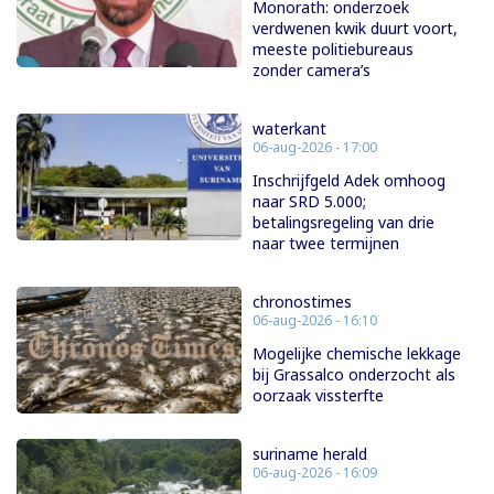
Monorath: onderzoek
verdwenen kwik duurt voort,
meeste politiebureaus
zonder camera’s
waterkant
06-aug-2026 - 17:00
Inschrijfgeld Adek omhoog
naar SRD 5.000;
betalingsregeling van drie
naar twee termijnen
chronostimes
06-aug-2026 - 16:10
Mogelijke chemische lekkage
bij Grassalco onderzocht als
oorzaak vissterfte
suriname herald
06-aug-2026 - 16:09