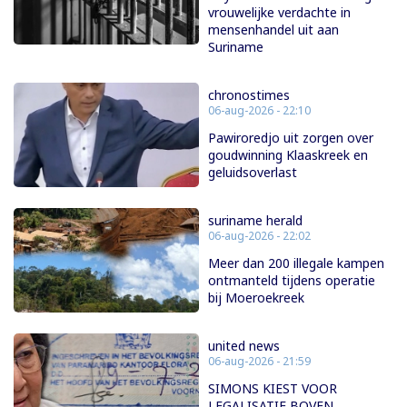
vrouwelijke verdachte in
mensenhandel uit aan
Suriname
chronostimes
06-aug-2026 - 22:10
Pawiroredjo uit zorgen over
goudwinning Klaaskreek en
geluidsoverlast
suriname herald
06-aug-2026 - 22:02
Meer dan 200 illegale kampen
ontmanteld tijdens operatie
bij Moeroekreek
united news
06-aug-2026 - 21:59
SIMONS KIEST VOOR
LEGALISATIE BOVEN