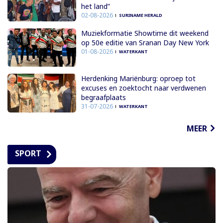
het land”
02-08-2026
SURINAME HERALD
Muziekformatie Showtime dit weekend
op 50e editie van Sranan Day New York
01-08-2026
WATERKANT
Herdenking Mariënburg: oproep tot
excuses en zoektocht naar verdwenen
begraafplaats
31-07-2026
WATERKANT
MEER
SPORT