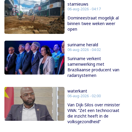
starnieuws
06-aug-2026 - 04:17
Domineestraat mogelijk al
binnen twee weken weer
open
suriname herald
06-aug-2026 - 04:02
Suriname verkent
samenwerking met
Braziliaanse producent van
radarsystemen
waterkant
06-aug-2026 - 02:00
Van Dijk-Silos over minister
VWA: “Zet een technocraat
die inzicht heeft in de
volksgezondheid”