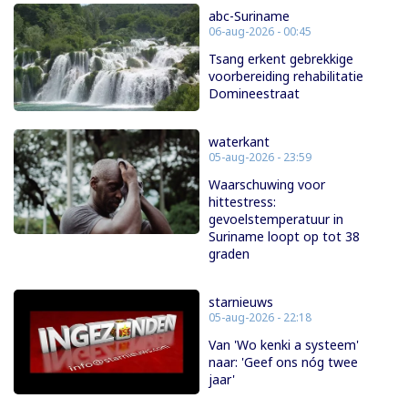
abc-Suriname
06-aug-2026 - 00:45
Tsang erkent gebrekkige
voorbereiding rehabilitatie
Domineestraat
waterkant
05-aug-2026 - 23:59
Waarschuwing voor
hittestress:
gevoelstemperatuur in
Suriname loopt op tot 38
graden
starnieuws
05-aug-2026 - 22:18
Van 'Wo kenki a systeem'
naar: 'Geef ons nóg twee
jaar'