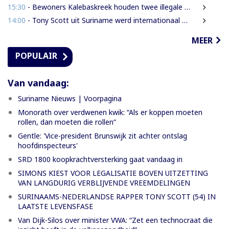
15:30
- Bewoners Kalebaskreek houden twee illegale vreemdelingen aan met vuurwapen en communicatieapparatuur
14:00
- Tony Scott uit Suriname werd internationaal bekend door zijn hiphouse muziek
MEER
POPULAIR
Van vandaag:
Suriname Nieuws | Voorpagina
Monorath over verdwenen kwik: “Als er koppen moeten
rollen, dan moeten die rollen”
Gentle: 'Vice-president Brunswijk zit achter ontslag
hoofdinspecteurs'
SRD 1800 koopkrachtversterking gaat vandaag in
SIMONS KIEST VOOR LEGALISATIE BOVEN UITZETTING
VAN LANGDURIG VERBLIJVENDE VREEMDELINGEN
SURINAAMS-NEDERLANDSE RAPPER TONY SCOTT (54) IN
LAATSTE LEVENSFASE
Van Dijk-Silos over minister VWA: “Zet een technocraat die