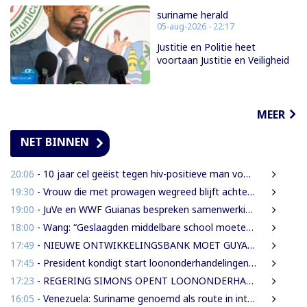
suriname herald
05-aug-2026 - 22:17
Justitie en Politie heet
voortaan Justitie en Veiligheid
MEER
NET BINNEN
20:06
- 10 jaar cel geëist tegen hiv-positieve man voor vrijheidsberoving, mishandeling en verkrachting van sekswerkster
19:30
- Vrouw die met prowagen wegreed blijft achter tralies
19:00
- JuVe en WWF Guianas bespreken samenwerking rond natuurbescherming
18:00
- Wang: “Geslaagden middelbare school moeten 450 SRD betalen om diploma te ontvangen”
17:49
- NIEUWE ONTWIKKELINGSBANK MOET GUYANESE BEDRIJVEN KLAARSTOMEN OM BUITENLANDSE BEDRIJVEN TE VERVANGEN
17:45
- President kondigt start loononderhandelingen met vakbonden aan
17:23
- REGERING SIMONS OPENT LOONONDERHANDELINGEN MET OVERHEIDSVAKBONDEN NA LICHTE FINANCIËLE ADEMRUIMTE
16:05
- Venezuela: Suriname genoemd als route in internationale cocaïnesmokkel naar Europa