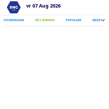
Overslaan
vr 07 Aug 2026
en
naar
0
VOORPAGINA
NET BINNEN
POPULAIR
MEER
de
Smartphone
inhoud
Menu
gaan