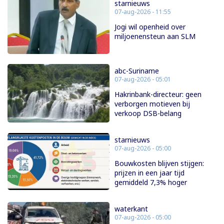
starnieuws
07-aug-2026 - 11:55
Jogi wil openheid over
miljoenensteun aan SLM
abc-Suriname
07-aug-2026 - 05:01
Hakrinbank-directeur: geen
verborgen motieven bij
verkoop DSB-belang
starnieuws
07-aug-2026 - 05:00
Bouwkosten blijven stijgen:
prijzen in een jaar tijd
gemiddeld 7,3% hoger
waterkant
07-aug-2026 - 05:00