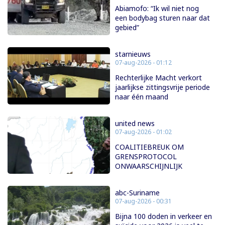
Abiamofo: “Ik wil niet nog
een bodybag sturen naar dat
gebied”
starnieuws
07-aug-2026 - 01:12
Rechterlijke Macht verkort
jaarlijkse zittingsvrije periode
naar één maand
united news
07-aug-2026 - 01:02
COALITIEBREUK OM
GRENSPROTOCOL
ONWAARSCHIJNLIJK
abc-Suriname
07-aug-2026 - 00:31
Bijna 100 doden in verkeer en