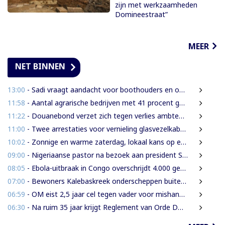
zijn met werkzaamheden
Domineestraat”
MEER
NET BINNEN
13:00
- Sadi vraagt aandacht voor boothouders en overbelasting Wijdenboschbrug
11:58
- Aantal agrarische bedrijven met 41 procent gegroeid
11:22
- Douanebond verzet zich tegen verlies ambtenarenstatus bij wijziging Wet Belastingdienst
11:00
- Twee arrestaties voor vernieling glasvezelkabels Telesur; maskers en kabelknipper gevonden
10:02
- Zonnige en warme zaterdag, lokaal kans op een bui
09:00
- Nigeriaanse pastor na bezoek aan president Simons: ‘Toename van rijkdom in Suriname’
08:05
- Ebola-uitbraak in Congo overschrijdt 4.000 gevallen
07:00
- Bewoners Kalebaskreek onderscheppen buitenlanders met illegaal geweer en communicatieapparatuur
06:59
- OM eist 2,5 jaar cel tegen vader voor mishandeling en verwaarlozing van gezin
06:30
- Na ruim 35 jaar krijgt Reglement van Orde DNA grondige herziening