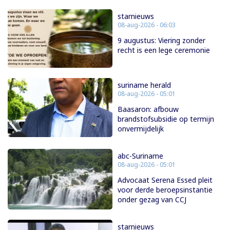
starnieuws
08-aug-2026 - 06:03
9 augustus: Viering zonder
recht is een lege ceremonie
suriname herald
08-aug-2026 - 05:01
Baasaron: afbouw
brandstofsubsidie op termijn
onvermijdelijk
abc-Suriname
08-aug-2026 - 05:01
Advocaat Serena Essed pleit
voor derde beroepsinstantie
onder gezag van CCJ
starnieuws