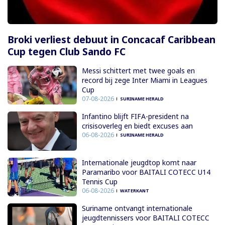
Broki verliest debuut in Concacaf Caribbean
Cup tegen Club Sando FC
Messi schittert met twee goals en
record bij zege Inter Miami in Leagues
Cup
07-08-2026
SURINAME HERALD
Infantino blijft FIFA-president na
crisisoverleg en biedt excuses aan
06-08-2026
SURINAME HERALD
Internationale jeugdtop komt naar
Paramaribo voor BAITALI COTECC U14
Tennis Cup
06-08-2026
WATERKANT
Suriname ontvangt internationale
jeugdtennissers voor BAITALI COTECC