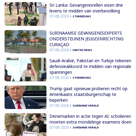
Sri Lanka: Gevangenisrellen eisen drie
levens te midden van overbevolking
07-08-2026
STARNIEUWS
SURINAAMSE GEVANGENISEXPERTS
ONDERSTEUNEN JEUGDINRICHTING
CURAÇAO
07-08-2026
UNITED NEWS
Saudi-Arabië, Pakistan en Turkije tekenen
defensieakkoord te midden van regionale
spanningen
07-08-2026
STARNIEUWS
Trump gaat opnieuw proberen recht op
Amerikaans staatsburgerschap te
beperken
07-08-2026
SURINAME HERALD
Denemarken in actie tegen AI: scholieren
moeten extra mondelinge examens doen
07-08-2026
SURINAME HERALD