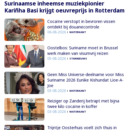
Surinaamse inheemse muziekpionier
Kariñha Basi krijgt oeuvreprijs in Rotterdam
Cocaïne verstopt in bevroren vissen
ontdekt bij douanecontrole
06-08-2026
WATERKANT
Oostelbos: Suriname moet in Brussel
werk maken van visumvrij reizen
05-08-2026
STARNIEUWS
Geen Miss Universe-deelname voor Miss
Suriname 2026 Eunike Kishundat Lioe-A-
Joe
03-08-2026
WATERKANT
Reiziger op Zanderij betrapt met bijna
twee kilo cocaïne in koffer
03-08-2026
WATERKANT
Trijntje Oosterhuis voelt zich thuis in