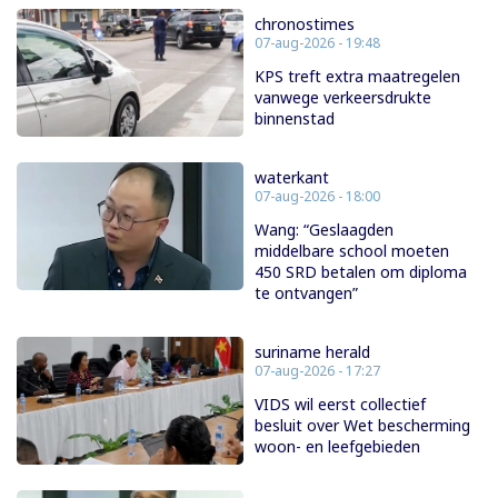
chronostimes
07-aug-2026 - 19:48
KPS treft extra maatregelen
vanwege verkeersdrukte
binnenstad
waterkant
07-aug-2026 - 18:00
Wang: “Geslaagden
middelbare school moeten
450 SRD betalen om diploma
te ontvangen”
suriname herald
07-aug-2026 - 17:27
VIDS wil eerst collectief
besluit over Wet bescherming
woon- en leefgebieden