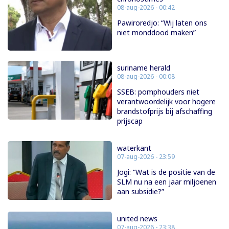
08-aug-2026 - 00:42
Pawiroredjo: “Wij laten ons
niet monddood maken”
suriname herald
08-aug-2026 - 00:08
SSEB: pomphouders niet
verantwoordelijk voor hogere
brandstofprijs bij afschaffing
prijscap
waterkant
07-aug-2026 - 23:59
Jogi: “Wat is de positie van de
SLM nu na een jaar miljoenen
aan subsidie?”
united news
07-aug-2026 - 23:38