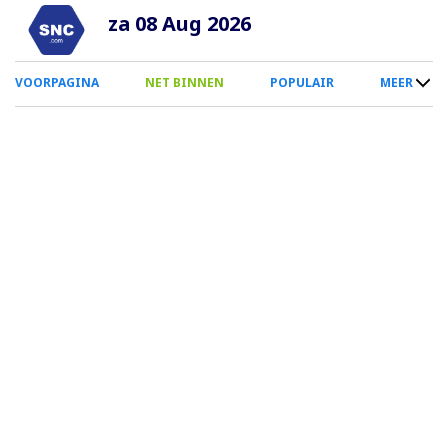
Overslaan
za 08 Aug 2026
en
naar
0
VOORPAGINA
NET BINNEN
POPULAIR
MEER
de
Smartphone
inhoud
Menu
gaan