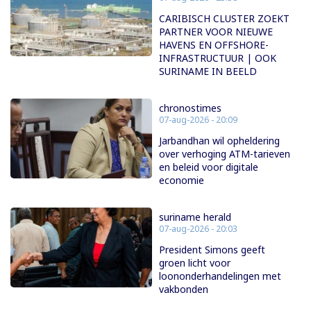
CARIBISCH CLUSTER ZOEKT
PARTNER VOOR NIEUWE
HAVENS EN OFFSHORE-
INFRASTRUCTUUR | OOK
SURINAME IN BEELD
chronostimes
07-aug-2026 - 20:09
Jarbandhan wil opheldering
over verhoging ATM-tarieven
en beleid voor digitale
economie
suriname herald
07-aug-2026 - 20:03
President Simons geeft
groen licht voor
loononderhandelingen met
vakbonden