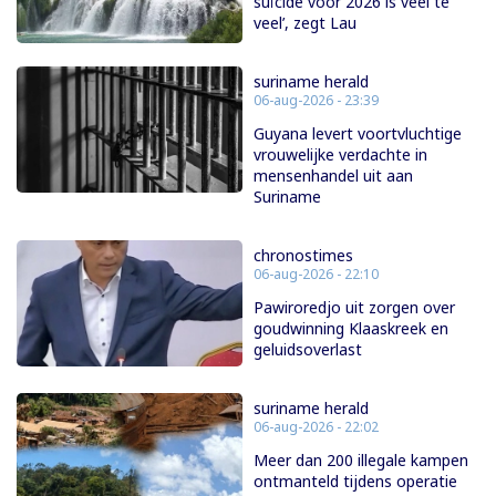
suïcide voor 2026 is veel te
veel’, zegt Lau
suriname herald
06-aug-2026 - 23:39
Guyana levert voortvluchtige
vrouwelijke verdachte in
mensenhandel uit aan
Suriname
chronostimes
06-aug-2026 - 22:10
Pawiroredjo uit zorgen over
goudwinning Klaaskreek en
geluidsoverlast
suriname herald
06-aug-2026 - 22:02
Meer dan 200 illegale kampen
ontmanteld tijdens operatie