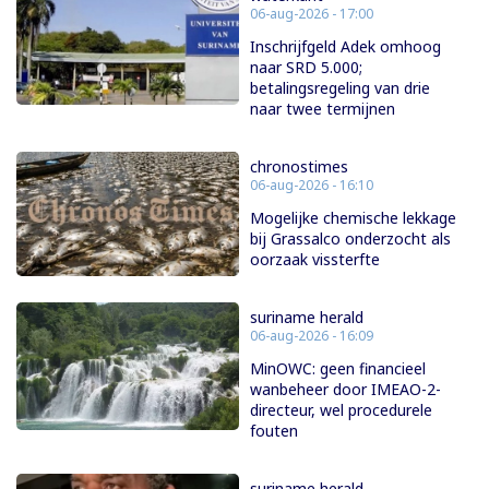
06-aug-2026 - 17:00
Inschrijfgeld Adek omhoog
naar SRD 5.000;
betalingsregeling van drie
naar twee termijnen
chronostimes
06-aug-2026 - 16:10
Mogelijke chemische lekkage
bij Grassalco onderzocht als
oorzaak vissterfte
suriname herald
06-aug-2026 - 16:09
MinOWC: geen financieel
wanbeheer door IMEAO-2-
directeur, wel procedurele
fouten
suriname herald