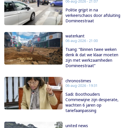
06-aug-2026 - 21:07
Politie grijpt in na
verkeerschaos door afsluiting
Domineestraat
waterkant
06-aug-2026 - 21:00
Tsang: “Binnen twee weken
denk ik dat we klaar moeten
zijn met werkzaamheden
Domineestraat”
chronostimes
06-aug-2026 - 19:31
Sadi: Boothouders
Commewijne zijn desperate,
wachten 6 jaren op
tariefaanpassing
united news