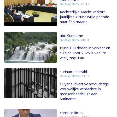
07-aug-2026 - 01:12
Rechterlijke Macht verkort
jaarlijkse zittingsvrije periode
naar één maand
abc-Suriname
07-aug-2026 - 00:31
Bijna 100 doden in verkeer en
suïcide voor 2026 is veel te
veel’, zegt Lau
suriname herald
06-aug-2026 - 23:39
Guyana levert voortvluchtige
vrouwelijke verdachte in
mensenhandel uit aan
Suriname
chronostimes