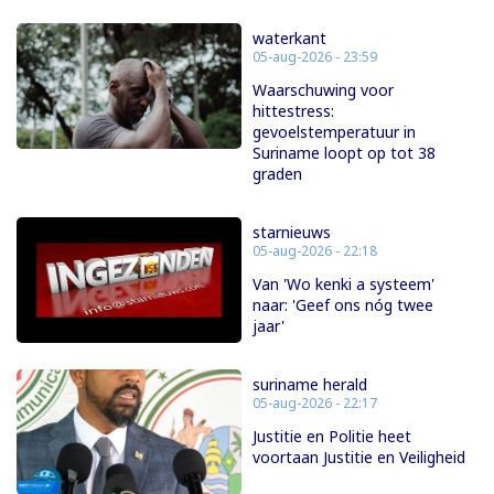
waterkant
05-aug-2026 - 23:59
Waarschuwing voor
hittestress:
gevoelstemperatuur in
Suriname loopt op tot 38
graden
starnieuws
05-aug-2026 - 22:18
Van 'Wo kenki a systeem'
naar: 'Geef ons nóg twee
jaar'
suriname herald
05-aug-2026 - 22:17
Justitie en Politie heet
voortaan Justitie en Veiligheid