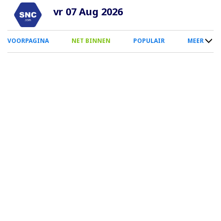
Overslaan
vr 07 Aug 2026
en
naar
0
VOORPAGINA
NET BINNEN
POPULAIR
MEER
de
Smartphone
inhoud
Menu
gaan