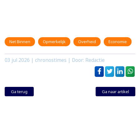
Net Binnen
Opmerkelijk
Overheid
Economie
03 jul 2026
| chronostimes | Door: Redactie
Ga terug
Ga naar artikel