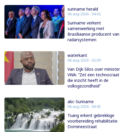
suriname herald
06-aug-2026 - 04:02
Suriname verkent
samenwerking met
Braziliaanse producent van
radarsystemen
waterkant
06-aug-2026 - 02:00
Van Dijk-Silos over minister
VWA: “Zet een technocraat
die inzicht heeft in de
volksgezondheid”
abc-Suriname
06-aug-2026 - 00:45
Tsang erkent gebrekkige
voorbereiding rehabilitatie
Domineestraat