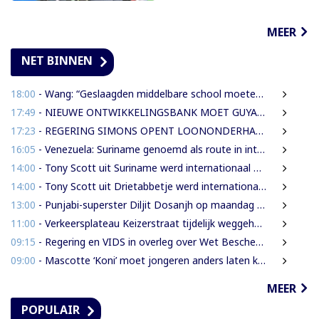
MEER
NET BINNEN
18:00
- Wang: “Geslaagden middelbare school moeten 450 SRD betalen om diploma te ontvangen”
17:49
- NIEUWE ONTWIKKELINGSBANK MOET GUYANESE BEDRIJVEN KLAARSTOMEN OM BUITENLANDSE BEDRIJVEN TE VERVANGEN
17:23
- REGERING SIMONS OPENT LOONONDERHANDELINGEN MET OVERHEIDSVAKBONDEN NA LICHTE FINANCIËLE ADEMRUIMTE
16:05
- Venezuela: Suriname genoemd als route in internationale cocaïnesmokkel naar Europa
14:00
- Tony Scott uit Suriname werd internationaal bekend door zijn hiphouse muziek
14:00
- Tony Scott uit Drietabbetje werd internationaal bekend door zijn hiphouse muziek
13:00
- Punjabi-superster Diljit Dosanjh op maandag 7 september in Ziggo Dome
11:00
- Verkeersplateau Keizerstraat tijdelijk weggehaald vanwege chaos rond Domineestraat
09:15
- Regering en VIDS in overleg over Wet Bescherming Woon- en Leefgebieden
09:00
- Mascotte ‘Koni’ moet jongeren anders laten kijken naar Surinaamse houtsector
MEER
POPULAIR