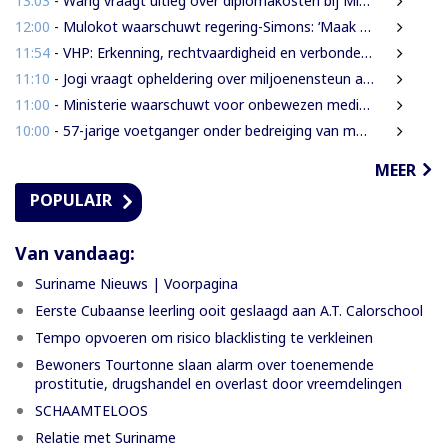
13:03
- Wang vraagt uitleg over diplomakosten bij Miranda Lyceum
12:00
- Mulokot waarschuwt regering-Simons: ‘Maak van 5-kilometerwet geen uitstel van echte grondenrechten’
11:54
- VHP: Erkenning, rechtvaardigheid en verbondenheid op 9 augustus
11:10
- Jogi vraagt opheldering over miljoenensteun aan SLM en behaalde resultaten
11:00
- Ministerie waarschuwt voor onbewezen medische claims via sociale media
10:00
- 57-jarige voetganger onder bedreiging van mes beroofd van mobiele telefoon
MEER
POPULAIR
Van vandaag:
Suriname Nieuws | Voorpagina
Eerste Cubaanse leerling ooit geslaagd aan A.T. Calorschool
Tempo opvoeren om risico blacklisting te verkleinen
Bewoners Tourtonne slaan alarm over toenemende
prostitutie, drugshandel en overlast door vreemdelingen
SCHAAMTELOOS
Relatie met Suriname