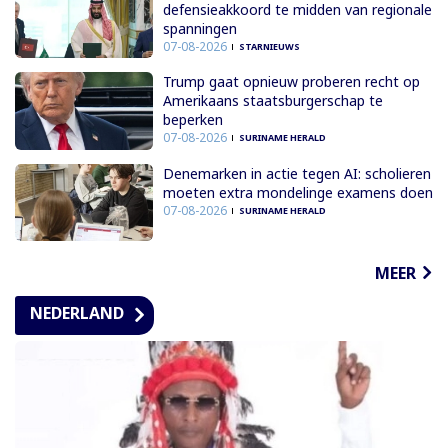
defensieakkoord te midden van regionale
spanningen
07-08-2026
STARNIEUWS
Trump gaat opnieuw proberen recht op
Amerikaans staatsburgerschap te
beperken
07-08-2026
SURINAME HERALD
Denemarken in actie tegen AI: scholieren
moeten extra mondelinge examens doen
07-08-2026
SURINAME HERALD
MEER
NEDERLAND