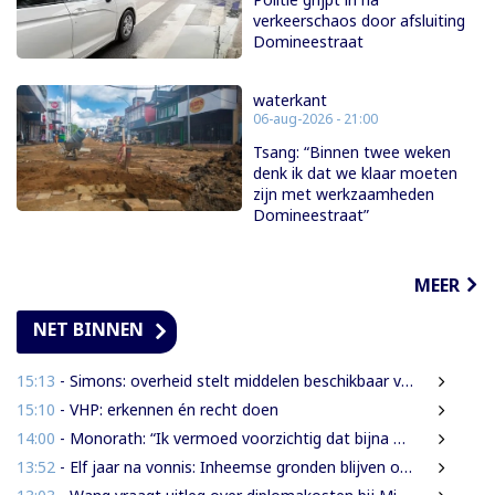
verkeerschaos door afsluiting
Domineestraat
waterkant
06-aug-2026 - 21:00
Tsang: “Binnen twee weken
denk ik dat we klaar moeten
zijn met werkzaamheden
Domineestraat”
MEER
NET BINNEN
15:13
- Simons: overheid stelt middelen beschikbaar voor onderzoek na Heritage Month 2026
15:10
- VHP: erkennen én recht doen
14:00
- Monorath: “Ik vermoed voorzichtig dat bijna 30% personen in gevangenissen oplichters zijn”
13:52
- Elf jaar na vonnis: Inheemse gronden blijven onbeschermd in Suriname