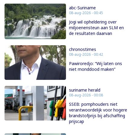
abc-Suriname
08-aug-2026 - 00:45
Jogi wil opheldering over
miljoenensteun aan SLM en
de resultaten daarvan
chronostimes
08-aug-2026 - 00:42
Pawiroredjo: “Wij laten ons
niet monddood maken”
suriname herald
08-aug-2026 - 00:08
SSEB: pomphouders niet
verantwoordelijk voor hogere
brandstofprijs bij afschaffing
prijscap