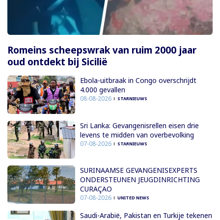
Romeins scheepswrak van ruim 2000 jaar
oud ontdekt bij Sicilië
Ebola-uitbraak in Congo overschrijdt
4.000 gevallen
08-08-2026
STARNIEUWS
Sri Lanka: Gevangenisrellen eisen drie
levens te midden van overbevolking
07-08-2026
STARNIEUWS
SURINAAMSE GEVANGENISEXPERTS
ONDERSTEUNEN JEUGDINRICHTING
CURAÇAO
07-08-2026
UNITED NEWS
Saudi-Arabië, Pakistan en Turkije tekenen