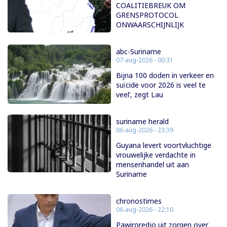
COALITIEBREUK OM
GRENSPROTOCOL
ONWAARSCHIJNLIJK
abc-Suriname
07-aug-2026 - 00:31
Bijna 100 doden in verkeer en
suïcide voor 2026 is veel te
veel’, zegt Lau
suriname herald
06-aug-2026 - 23:39
Guyana levert voortvluchtige
vrouwelijke verdachte in
mensenhandel uit aan
Suriname
chronostimes
06-aug-2026 - 22:10
Pawiroredjo uit zorgen over