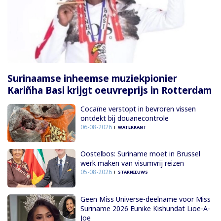
Surinaamse inheemse muziekpionier
Kariñha Basi krijgt oeuvreprijs in Rotterdam
Cocaïne verstopt in bevroren vissen
ontdekt bij douanecontrole
06-08-2026
WATERKANT
Oostelbos: Suriname moet in Brussel
werk maken van visumvrij reizen
05-08-2026
STARNIEUWS
Geen Miss Universe-deelname voor Miss
Suriname 2026 Eunike Kishundat Lioe-A-
Joe