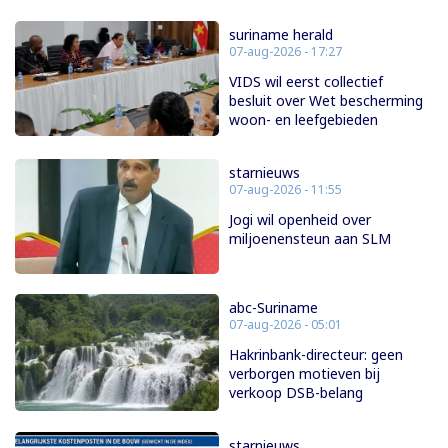
suriname herald
07-aug-2026 - 17:27
VIDS wil eerst collectief
besluit over Wet bescherming
woon- en leefgebieden
starnieuws
07-aug-2026 - 11:55
Jogi wil openheid over
miljoenensteun aan SLM
abc-Suriname
07-aug-2026 - 05:01
Hakrinbank-directeur: geen
verborgen motieven bij
verkoop DSB-belang
starnieuws