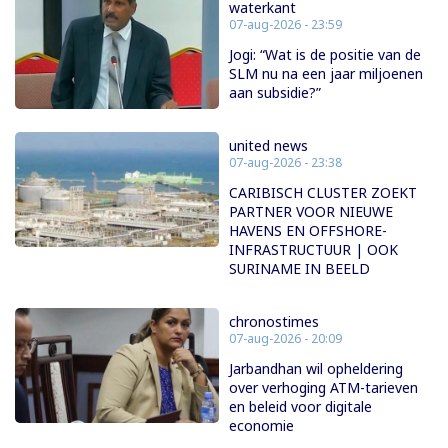
waterkant
07-aug-2026 - 23:59
Jogi: “Wat is de positie van de
SLM nu na een jaar miljoenen
aan subsidie?”
united news
07-aug-2026 - 23:38
CARIBISCH CLUSTER ZOEKT
PARTNER VOOR NIEUWE
HAVENS EN OFFSHORE-
INFRASTRUCTUUR | OOK
SURINAME IN BEELD
chronostimes
07-aug-2026 - 20:09
Jarbandhan wil opheldering
over verhoging ATM-tarieven
en beleid voor digitale
economie