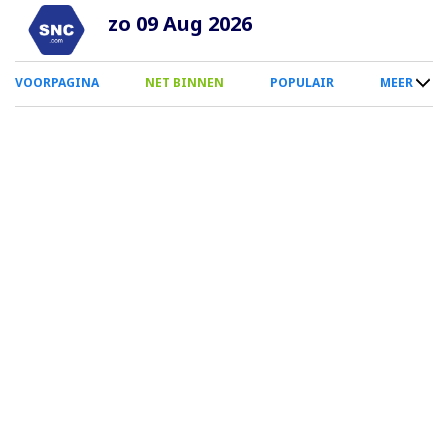
Overslaan
zo 09 Aug 2026
en
naar
0
VOORPAGINA
NET BINNEN
POPULAIR
MEER
de
Smartphone
inhoud
Menu
gaan