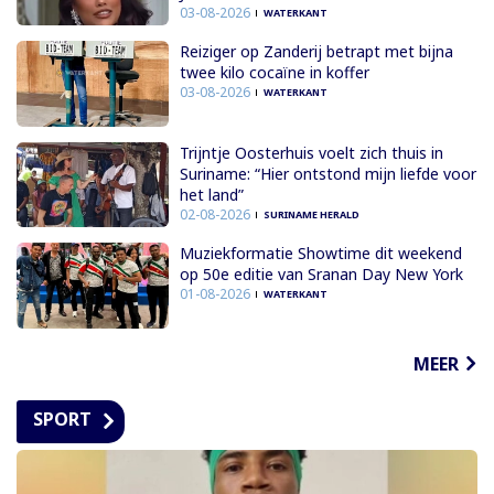
03-08-2026
WATERKANT
Reiziger op Zanderij betrapt met bijna
twee kilo cocaïne in koffer
03-08-2026
WATERKANT
Trijntje Oosterhuis voelt zich thuis in
Suriname: “Hier ontstond mijn liefde voor
het land”
02-08-2026
SURINAME HERALD
Muziekformatie Showtime dit weekend
op 50e editie van Sranan Day New York
01-08-2026
WATERKANT
MEER
SPORT