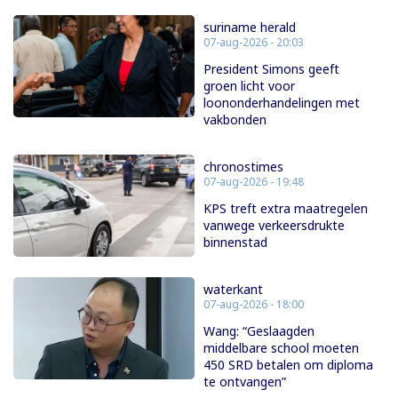
suriname herald
07-aug-2026 - 20:03
President Simons geeft
groen licht voor
loononderhandelingen met
vakbonden
chronostimes
07-aug-2026 - 19:48
KPS treft extra maatregelen
vanwege verkeersdrukte
binnenstad
waterkant
07-aug-2026 - 18:00
Wang: “Geslaagden
middelbare school moeten
450 SRD betalen om diploma
te ontvangen”