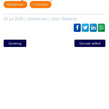
Net Binnen
Economie
03 jul 2026
| starnieuws | Door: Redactie
Ga terug
Ga naar artikel