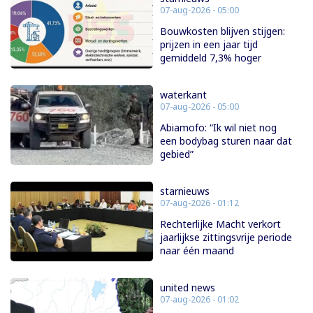
07-aug-2026 - 05:00
Bouwkosten blijven stijgen:
prijzen in een jaar tijd
gemiddeld 7,3% hoger
waterkant
07-aug-2026 - 05:00
Abiamofo: “Ik wil niet nog
een bodybag sturen naar dat
gebied”
starnieuws
07-aug-2026 - 01:12
Rechterlijke Macht verkort
jaarlijkse zittingsvrije periode
naar één maand
united news
07-aug-2026 - 01:02