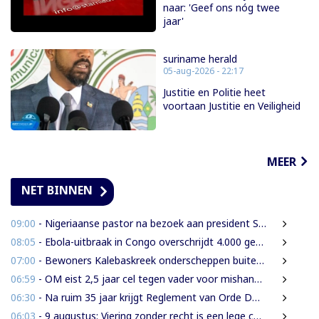
naar: 'Geef ons nóg twee
jaar'
suriname herald
05-aug-2026 - 22:17
Justitie en Politie heet
voortaan Justitie en Veiligheid
MEER
NET BINNEN
09:00
- Nigeriaanse pastor na bezoek aan president Simons: ‘Toename van rijkdom in Suriname’
08:05
- Ebola-uitbraak in Congo overschrijdt 4.000 gevallen
07:00
- Bewoners Kalebaskreek onderscheppen buitenlanders met illegaal geweer en communicatieapparatuur
06:59
- OM eist 2,5 jaar cel tegen vader voor mishandeling en verwaarlozing van gezin
06:30
- Na ruim 35 jaar krijgt Reglement van Orde DNA grondige herziening
06:03
- 9 augustus: Viering zonder recht is een lege ceremonie