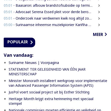
05:01
- Baasaron: afbouw brandstofsubsidie op termijn onvermijdelijk
05:01
- Advocaat Serena Essed pleit voor derde beroepsinstantie onder gezag van CCJ
05:01
- Onderzoek naar verdwenen kwik nog altijd zonder resultaat
05:00
- Surinaamse inheemse muziekpionier Kariñha Basi krijgt oeuvreprijs in Rotterdam
MEER
POPULAIR
Van vandaag:
Suriname Nieuws | Voorpagina
STATEMENT TER GELEGENHEID VAN ÉÉN JAAR
MINISTERSCHAP
Minister Monorath installeert werkgroep voor implementatie
van Advanced Passenger Information System (APIS)
JusPol voert sociaal project uit bij Esther Stichting
Heritage Month krijgt extra herinnering met speciaal
stempel
Nationale commissies moeten efficiëntie en veiligheid op