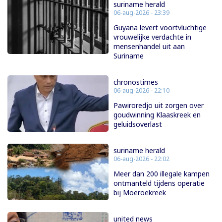
suriname herald
06-aug-2026 - 23:39
Guyana levert voortvluchtige
vrouwelijke verdachte in
mensenhandel uit aan
Suriname
chronostimes
06-aug-2026 - 22:10
Pawiroredjo uit zorgen over
goudwinning Klaaskreek en
geluidsoverlast
suriname herald
06-aug-2026 - 22:02
Meer dan 200 illegale kampen
ontmanteld tijdens operatie
bij Moeroekreek
united news