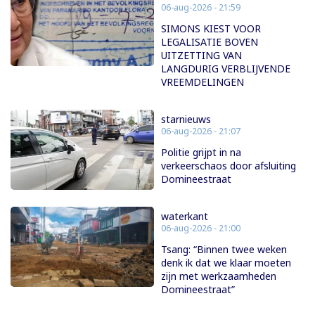
06-aug-2026 - 21:59
SIMONS KIEST VOOR
LEGALISATIE BOVEN
UITZETTING VAN
LANGDURIG VERBLIJVENDE
VREEMDELINGEN
starnieuws
06-aug-2026 - 21:07
Politie grijpt in na
verkeerschaos door afsluiting
Domineestraat
waterkant
06-aug-2026 - 21:00
Tsang: “Binnen twee weken
denk ik dat we klaar moeten
zijn met werkzaamheden
Domineestraat”