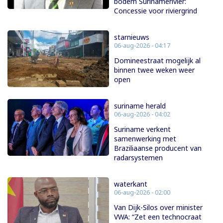
bodem Surinamerivier:
Concessie voor riviergrind
starnieuws
06-aug-2026 - 04:17
Domineestraat mogelijk al
binnen twee weken weer
open
suriname herald
06-aug-2026 - 04:02
Suriname verkent
samenwerking met
Braziliaanse producent van
radarsystemen
waterkant
06-aug-2026 - 02:00
Van Dijk-Silos over minister
VWA: “Zet een technocraat