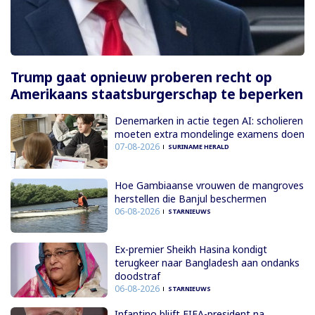
Trump gaat opnieuw proberen recht op
Amerikaans staatsburgerschap te beperken
Denemarken in actie tegen AI: scholieren
moeten extra mondelinge examens doen
07-08-2026
SURINAME HERALD
Hoe Gambiaanse vrouwen de mangroves
herstellen die Banjul beschermen
06-08-2026
STARNIEUWS
Ex-premier Sheikh Hasina kondigt
terugkeer naar Bangladesh aan ondanks
doodstraf
06-08-2026
STARNIEUWS
Infantino blijft FIFA-president na