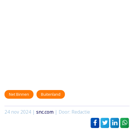
Net Binnen
Buitenland
24 nov 2024
|
snc.com
| Door: Redactie