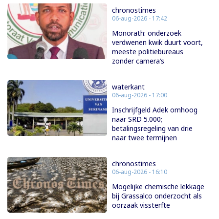
chronostimes
06-aug-2026 - 17:42
Monorath: onderzoek
verdwenen kwik duurt voort,
meeste politiebureaus
zonder camera’s
waterkant
06-aug-2026 - 17:00
Inschrijfgeld Adek omhoog
naar SRD 5.000;
betalingsregeling van drie
naar twee termijnen
chronostimes
06-aug-2026 - 16:10
Mogelijke chemische lekkage
bij Grassalco onderzocht als
oorzaak vissterfte