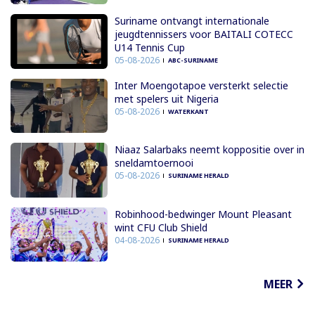
Suriname ontvangt internationale
jeugdtennissers voor BAITALI COTECC
U14 Tennis Cup
05-08-2026
ABC-SURINAME
Inter Moengotapoe versterkt selectie
met spelers uit Nigeria
05-08-2026
WATERKANT
Niaaz Salarbaks neemt koppositie over in
sneldamtoernooi
05-08-2026
SURINAME HERALD
Robinhood-bedwinger Mount Pleasant
wint CFU Club Shield
04-08-2026
SURINAME HERALD
MEER