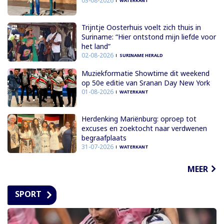
03-08-2026
WATERKANT
Trijntje Oosterhuis voelt zich thuis in
Suriname: “Hier ontstond mijn liefde voor
het land”
02-08-2026
SURINAME HERALD
Muziekformatie Showtime dit weekend
op 50e editie van Sranan Day New York
01-08-2026
WATERKANT
Herdenking Mariënburg: oproep tot
excuses en zoektocht naar verdwenen
begraafplaats
31-07-2026
WATERKANT
MEER
SPORT