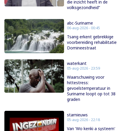
die inzicht heeft in de
volksgezondheid”
abc-Suriname
06-aug-2026 - 00:45
Tsang erkent gebrekkige
voorbereiding rehabilitatie
Domineestraat
waterkant
05-aug-2026 - 23:59
Waarschuwing voor
hittestress:
gevoelstemperatuur in
Suriname loopt op tot 38
graden
starnieuws
05-aug-2026 - 22:18
Van 'Wo kenki a systeem'