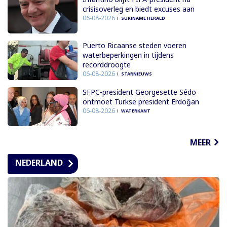
crisisoverleg en biedt excuses aan
06-08-2026
SURINAME HERALD
Puerto Ricaanse steden voeren
waterbeperkingen in tijdens
recorddroogte
06-08-2026
STARNIEUWS
SFPC-president Georgesette Sédo
ontmoet Turkse president Erdoğan
06-08-2026
WATERKANT
MEER
NEDERLAND