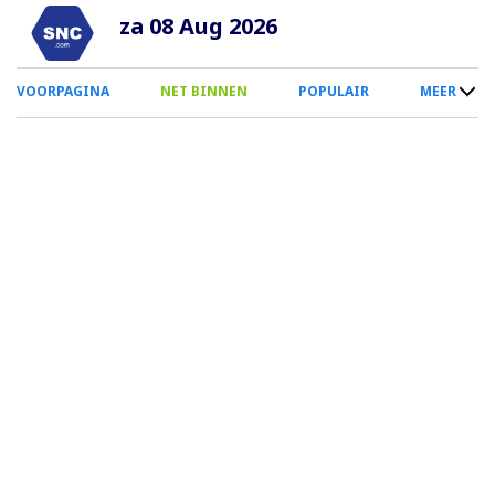
Overslaan
za 08 Aug 2026
en
naar
0
VOORPAGINA
NET BINNEN
POPULAIR
MEER
de
Smartphone
inhoud
Menu
gaan