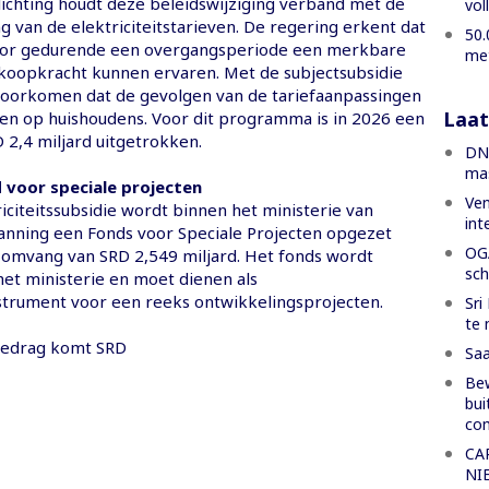
lichting houdt deze beleidswijziging verband met de
vol
g van de elektriciteitstarieven. De regering erkent dat
50.
oor gedurende een overgangsperiode een merkbare
met
 koopkracht kunnen ervaren. Met de subjectsubsidie
oorkomen dat de gevolgen van de tariefaanpassingen
Laat
en op huishoudens. Voor dit programma is in 2026 een
 2,4 miljard uitgetrokken.
DNA
mas
d voor speciale projecten
Ven
iciteitssubsidie wordt binnen het ministerie van
int
lanning een Fonds voor Speciale Projecten opgezet
OGA
 omvang van SRD 2,549 miljard. Het fonds wordt
sch
et ministerie en moet dienen als
nstrument voor een reeks ontwikkelingsprojecten.
Sri
te 
bedrag komt SRD
Saa
Bew
bui
co
CA
NI