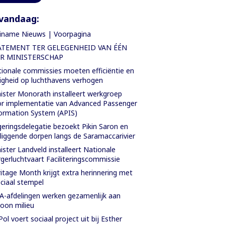
vandaag:
iname Nieuws | Voorpagina
ATEMENT TER GELEGENHEID VAN ÉÉN
AR MINISTERSCHAP
ionale commissies moeten efficiëntie en
ligheid op luchthavens verhogen
ister Monorath installeert werkgroep
r implementatie van Advanced Passenger
ormation System (APIS)
eringsdelegatie bezoekt Pikin Saron en
iggende dorpen langs de Saramaccarivier
ister Landveld installeert Nationale
gerluchtvaart Faciliteringscommissie
itage Month krijgt extra herinnering met
ciaal stempel
-afdelingen werken gezamenlijk aan
oon milieu
Pol voert sociaal project uit bij Esther