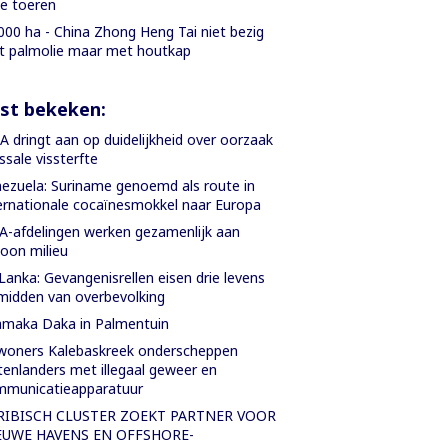
le toeren
000 ha - China Zhong Heng Tai niet bezig
 palmolie maar met houtkap
st bekeken:
 dringt aan op duidelijkheid over oorzaak
sale vissterfte
ezuela: Suriname genoemd als route in
ernationale cocaïnesmokkel naar Europa
-afdelingen werken gezamenlijk aan
oon milieu
 Lanka: Gevangenisrellen eisen drie levens
midden van overbevolking
maka Daka in Palmentuin
oners Kalebaskreek onderscheppen
tenlanders met illegaal geweer en
mmunicatieapparatuur
RIBISCH CLUSTER ZOEKT PARTNER VOOR
EUWE HAVENS EN OFFSHORE-