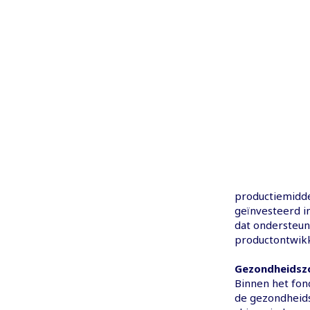
productiemidde
geïnvesteerd i
dat ondersteun
productontwikk
Gezondheidsz
Binnen het fon
de gezondheids