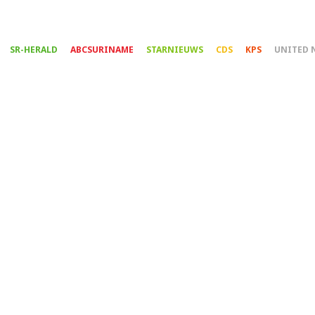
Overslaan
en
naar
SR-HERALD
ABCSURINAME
STARNIEUWS
CDS
KPS
UNITED 
de
inhoud
gaan