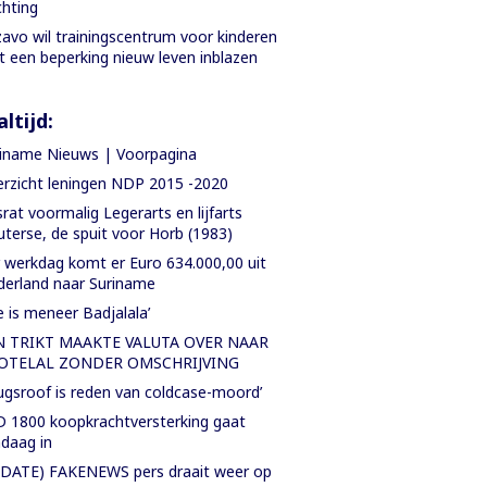
chting
avo wil trainingscentrum voor kinderen
 een beperking nieuw leven inblazen
ltijd:
iname Nieuws | Voorpagina
rzicht leningen NDP 2015 -2020
rat voormalig Legerarts en lijfarts
terse, de spuit voor Horb (1983)
 werkdag komt er Euro 634.000,00 uit
erland naar Suriname
e is meneer Badjalala’
N TRIKT MAAKTE VALUTA OVER NAAR
OTELAL ZONDER OMSCHRIJVING
ugsroof is reden van coldcase-moord’
 1800 koopkrachtversterking gaat
daag in
DATE) FAKENEWS pers draait weer op