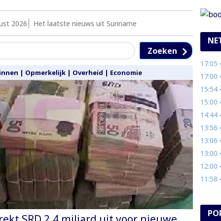
ust 2026
Het laatste nieuws uit Suriname
NE
Zoeken
17:05
- 
innen
|
Opmerkelijk
|
Overheid
|
Economie
17:00
-
15:54
-
15:00
- M
14:44
- 
13:56
- 
13:06
- 
13:00
- 
12:00
- 
11:58
-
PO
rekt SRD 2,4 miljard uit voor nieuwe