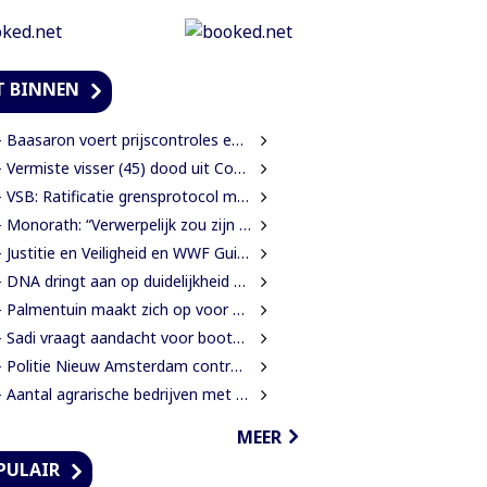
T BINNEN
Baasaron voert prijscontroles en toezicht op voedselveiligheid op
 Vermiste visser (45) dood uit Coesewijnerivier gehaald
 VSB: Ratificatie grensprotocol mag geen blanco cheque zijn
onorath: “Verwerpelijk zou zijn wanneer we de dingen zouden bedekken met de mantel der liefde”
Justitie en Veiligheid en WWF Guianas verkennen verdere samenwerking
DNA dringt aan op duidelijkheid over oorzaak massale vissterfte
Palmentuin maakt zich op voor kleurrijke viering Dag der Inheemsen
Sadi vraagt aandacht voor boothouders en overbelasting Wijdenboschbrug
Politie Nieuw Amsterdam controleert vissersvaartuigen op de rivier
 Aantal agrarische bedrijven met 41 procent gegroeid
MEER
PULAIR