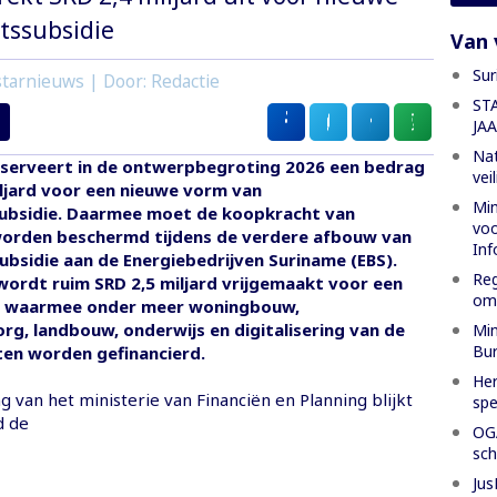
itssubsidie
Van 
Sur
tarnieuws | Door: Redactie
ST
JA
Nat
eserveert in de ontwerpbegroting 2026 een bedrag
vei
iljard voor een nieuwe vorm van
Min
ssubsidie. Daarmee moet de koopkracht van
voo
orden beschermd tijdens de verdere afbouw van
Inf
bsidie aan de Energiebedrijven Suriname (EBS).
Reg
 wordt ruim SRD 2,5 miljard vrijgemaakt voor een
oml
ds waarmee onder meer woningbouw,
g, landbouw, onderwijs en digitalisering van de
Min
Bur
en worden gefinancierd.
Her
g van het ministerie van Financiën en Planning blijkt
spe
d de
OGA
sch
Jus