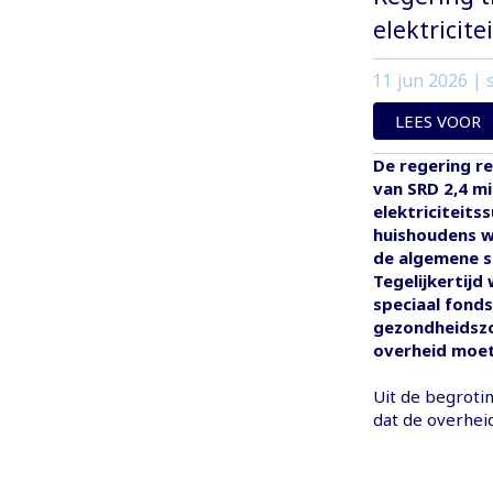
elektricite
11 jun 2026
| s
LEES VOOR
De regering r
van SRD 2,4 m
elektriciteit
huishoudens w
de algemene su
Tegelijkertijd
speciaal fon
gezondheidszor
overheid moet
Uit de begrotin
dat de overhei