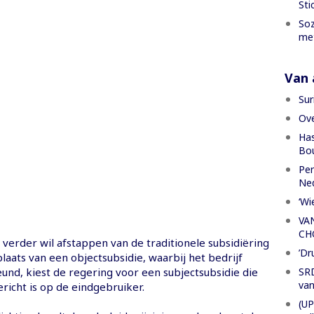
Sti
Soz
met
Van a
Sur
Ove
Has
Bou
Per
Ned
‘Wi
VA
CH
verder wil afstappen van de traditionele subsidiëring
’Dr
plaats van een objectsubsidie, waarbij het bedrijf
SRD
und, kiest de regering voor een subjectsubsidie die
van
richt is op de eindgebruiker.
(UP