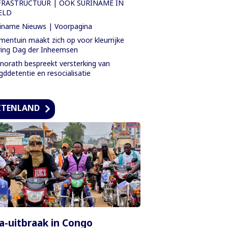
FRASTRUCTUUR | OOK SURINAME IN
ELD
iname Nieuws | Voorpagina
mentuin maakt zich op voor kleurrijke
ring Dag der Inheemsen
orath bespreekt versterking van
gddetentie en resocialisatie
ITENLAND
a-uitbraak in Congo