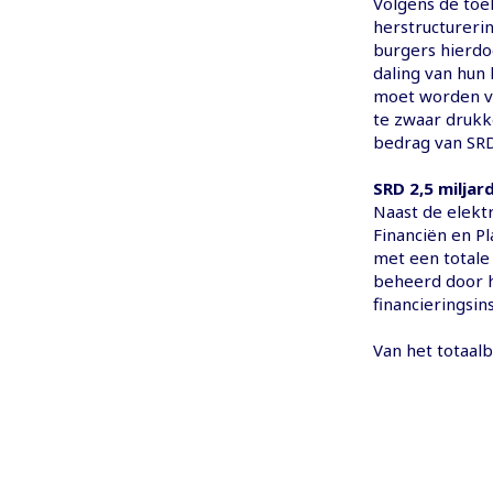
Volgens de toe
herstructurerin
burgers hierd
daling van hun
moet worden v
te zwaar drukk
bedrag van SRD
SRD 2,5 miljar
Naast de elektr
Financiën en P
met een totale
beheerd door h
financieringsi
Van het totaal