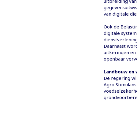
uitbreiding van
gegevensuitwis
van digitale di
Ook de Belasti
digitale syste
dienstverlenin
Daarnaast wordt
uitkeringen en
openbaar vervo
Landbouw en 
De regering wi
Agro Stimulan
voedselzekerhe
grondvoorbere