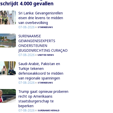
schrijdt 4.000 gevallen
Sri Lanka: Gevangenisrellen
eisen drie levens te midden
van overbevolking
07-08-2026
STARNIEUWS
SURINAAMSE
GEVANGENISEXPERTS
ONDERSTEUNEN
JEUGDINRICHTING CURAÇAO
07-08-2026
UNITED NEWS
Saudi-Arabië, Pakistan en
Turkije tekenen
defensieakkoord te midden
van regionale spanningen
07-08-2026
STARNIEUWS
Trump gaat opnieuw proberen
recht op Amerikaans
staatsburgerschap te
beperken
07-08-2026
SURINAME HERALD