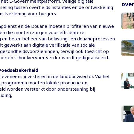
 het E-Governmentplatform, veilige digitale
over
seling tussen overheidsinstanties en de ontwikkeling
enstverlening voor burgers.
ngdienst en de Douane moeten profiteren van nieuwe
men die moeten zorgen voor efficiëntere
g en beter beheer van belasting- en douaneprocessen.
 gewerkt aan digitale verificatie van sociale
 gezondheidsvoorzieningen, terwijl ook toezicht op
er en schoolvervoer verder wordt gedigitaliseerd.
voedselzekerheid
l eveneens investeren in de landbouwsector. Via het
s-programma moeten lokale productie en
id worden versterkt door ondersteuning bij
iding,