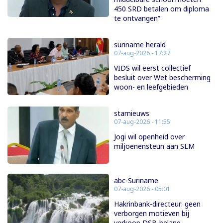
450 SRD betalen om diploma
te ontvangen”
suriname herald
07-aug-2026 - 17:27
VIDS wil eerst collectief
besluit over Wet bescherming
woon- en leefgebieden
starnieuws
07-aug-2026 - 11:55
Jogi wil openheid over
miljoenensteun aan SLM
abc-Suriname
07-aug-2026 - 05:01
Hakrinbank-directeur: geen
verborgen motieven bij
verkoop DSB-belang