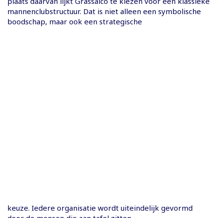
plaats daarvan lijkt Grassalco te kiezen voor een klassieke
mannenclubstructuur. Dat is niet alleen een symbolische
boodschap, maar ook een strategische
keuze. Iedere organisatie wordt uiteindelijk gevormd
door de mensen die aan tafel zitten.