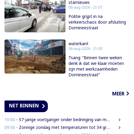
starnieuws
06-aug-2026 - 21:07
Politie grijpt in na
verkeerschaos door afsluiting
Domineestraat
waterkant
06-aug-2026 - 21:00
Tsang: “Binnen twee weken
denk ik dat we klaar moeten
zijn met werkzaamheden
Domineestraat”
MEER
NET BINNEN
10:00
- 57-jarige voetganger onder bedreiging van mes beroofd van mobiele telefoon
09:56
- Zonnige zondag met temperaturen tot 34 graden