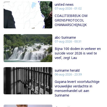
united news
07-aug-2026 - 01:02
COALITIEBREUK OM
GRENSPROTOCOL
ONWAARSCHIJNLIJK
abc-Suriname
07-aug-2026 - 00:31
Bijna 100 doden in verkeer en
suïcide voor 2026 is veel te
veel’, zegt Lau
suriname herald
06-aug-2026 - 23:39
Guyana levert voortvluchtige
vrouwelijke verdachte in
mensenhandel uit aan
Suriname