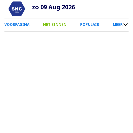
Overslaan
zo 09 Aug 2026
en
naar
0
VOORPAGINA
NET BINNEN
POPULAIR
MEER
de
Smartphone
inhoud
Menu
gaan