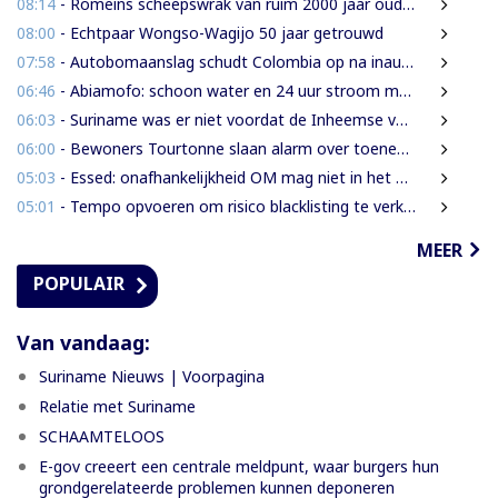
08:14
- Romeins scheepswrak van ruim 2000 jaar oud ontdekt bij Sicilië
08:00
- Echtpaar Wongso-Wagijo 50 jaar getrouwd
07:58
- Autobomaanslag schudt Colombia op na inauguratie van hardline president
06:46
- Abiamofo: schoon water en 24 uur stroom moeten ook afgelegen dorpen bereiken
06:03
- Suriname was er niet voordat de Inheemse volken er waren
06:00
- Bewoners Tourtonne slaan alarm over toenemende prostitutie, drugshandel en overlast door vreemdelingen
05:03
- Essed: onafhankelijkheid OM mag niet in het gedrang komen
05:01
- Tempo opvoeren om risico blacklisting te verkleinen
MEER
POPULAIR
Van vandaag:
Suriname Nieuws | Voorpagina
Relatie met Suriname
SCHAAMTELOOS
E-gov creeert een centrale meldpunt, waar burgers hun
grondgerelateerde problemen kunnen deponeren