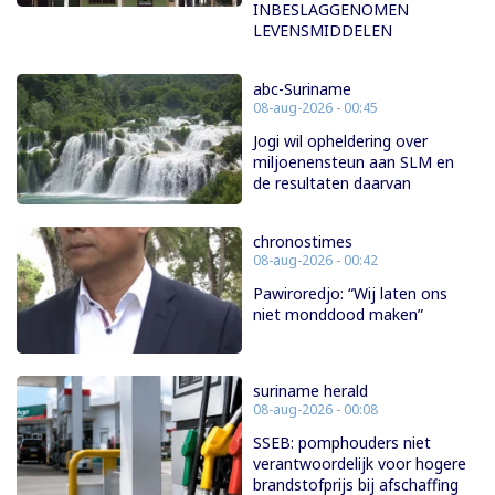
INBESLAGGENOMEN
LEVENSMIDDELEN
abc-Suriname
08-aug-2026 - 00:45
Jogi wil opheldering over
miljoenensteun aan SLM en
de resultaten daarvan
chronostimes
08-aug-2026 - 00:42
Pawiroredjo: “Wij laten ons
niet monddood maken”
suriname herald
08-aug-2026 - 00:08
SSEB: pomphouders niet
verantwoordelijk voor hogere
brandstofprijs bij afschaffing