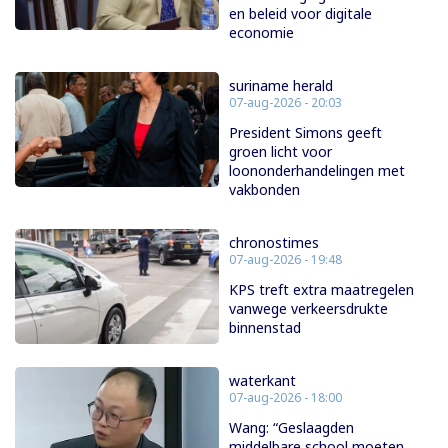
en beleid voor digitale
economie
suriname herald
07-aug-2026 - 20:03
President Simons geeft
groen licht voor
loononderhandelingen met
vakbonden
chronostimes
07-aug-2026 - 19:48
KPS treft extra maatregelen
vanwege verkeersdrukte
binnenstad
waterkant
07-aug-2026 - 18:00
Wang: “Geslaagden
middelbare school moeten