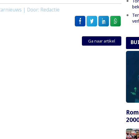
Ton
bek
tarnieuws | Door: Redactie
Tem
ver
Ga naar artikel
BU
Rome
2000