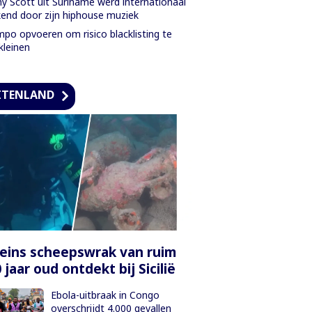
y Scott uit Suriname werd internationaal
end door zijn hiphouse muziek
po opvoeren om risico blacklisting te
kleinen
ITENLAND
ins scheepswrak van ruim
 jaar oud ontdekt bij Sicilië
Ebola-uitbraak in Congo
overschrijdt 4.000 gevallen