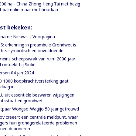
000 ha - China Zhong Heng Tai niet bezig
 palmolie maar met houtkap
st bekeken:
iname Nieuws | Voorpagina
S: erkenning in preambule Grondwet is
chts symbolisch en onvoldoende
eins scheepswrak van ruim 2000 jaar
 ontdekt bij Sicilië
rsen 04 jan 2024
 1800 koopkrachtversterking gaat
daag in
U uit essentiële bezwaren wijzigingen
htsstaat en grondwet
tpaar Wongso-Wagijo 50 jaar getrouwd
ov creeert een centrale meldpunt, waar
gers hun grondgerelateerde problemen
nnen deponeren