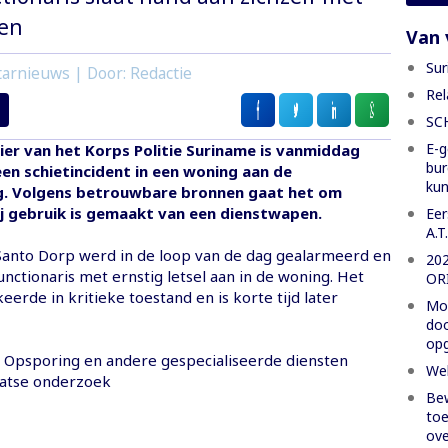
en
Van 
Sur
tarnieuws | Door: Redactie
Rel
SC
E-g
ier van het Korps Politie Suriname is vanmiddag
bur
en schietincident in een woning aan de
ku
. Volgens betrouwbare bronnen gaat het om
ij gebruik is gemaakt van een dienstwapen.
Eer
A.T
 Santo Dorp werd in de loop van de dag gealarmeerd en
20
functionaris met ernstig letsel aan in de woning. Het
OR
keerde in kritieke toestand en is korte tijd later
Moe
doo
opg
 Opsporing en andere gespecialiseerde diensten
Wel
aatse onderzoek
Bew
toe
ove