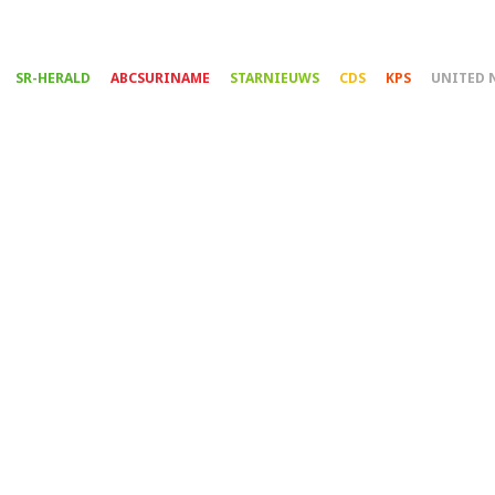
Overslaan
en
naar
SR-HERALD
ABCSURINAME
STARNIEUWS
CDS
KPS
UNITED 
de
inhoud
gaan