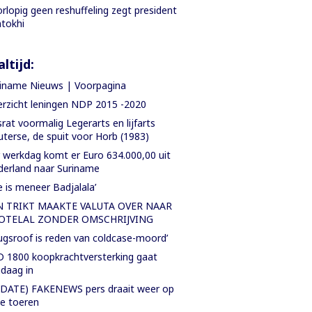
rlopig geen reshuffeling zegt president
tokhi
ltijd:
iname Nieuws | Voorpagina
rzicht leningen NDP 2015 -2020
rat voormalig Legerarts en lijfarts
terse, de spuit voor Horb (1983)
 werkdag komt er Euro 634.000,00 uit
erland naar Suriname
e is meneer Badjalala’
N TRIKT MAAKTE VALUTA OVER NAAR
OTELAL ZONDER OMSCHRIJVING
ugsroof is reden van coldcase-moord’
 1800 koopkrachtversterking gaat
daag in
DATE) FAKENEWS pers draait weer op
le toeren