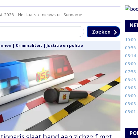
st 2026
Het laatste nieuws uit Suriname
NE
Zoeken
10:00
- 
innen
|
Criminaliteit
|
Justitie en politie
09:56
-
08:14
- 
08:00
-
07:58
- 
06:46
- 
06:03
-
06:00
- B
05:03
-
05:01
-
PO
ctionaris slaat hand aan zichzelf met