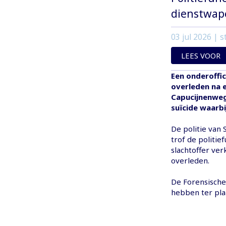
dienstwap
03 jul 2026
| s
LEES VOOR
Een onderoffic
overleden na e
Capucijnenweg
suïcide waarb
De politie van
trof de politie
slachtoffer ver
overleden.
De Forensische
hebben ter pl