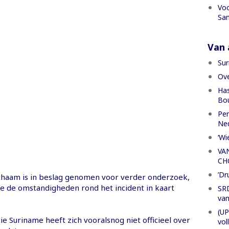
Voo
San
Van a
Sur
Ove
Has
Bou
Per
Ned
‘Wi
VA
CH
’Dr
lichaam is in beslag genomen voor verder onderzoek,
tie de omstandigheden rond het incident in kaart
SRD
van
(UP
ie Suriname heeft zich vooralsnog niet officieel over
vol