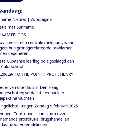
vandaag:
iname Nieuws | Voorpagina
atie met Suriname
HAAMTELOOS
ov creeert een centrale meldpunt, waar
gers hun grondgerelateerde problemen
nnen deponeren
ste Cubaanse leerling ooit geslaagd aan
. Calorschool
220629- TO THE POINT : PROF . HENRY
I
der van drie thuis in Den Haag
dgeschoten; verdachte ex-partner
epakt na vluchten
ingelichte Kringen Zondag 9 februari 2025
oners Tourtonne slaan alarm over
nemende prostitutie, drugshandel en
rlast door vreemdelingen