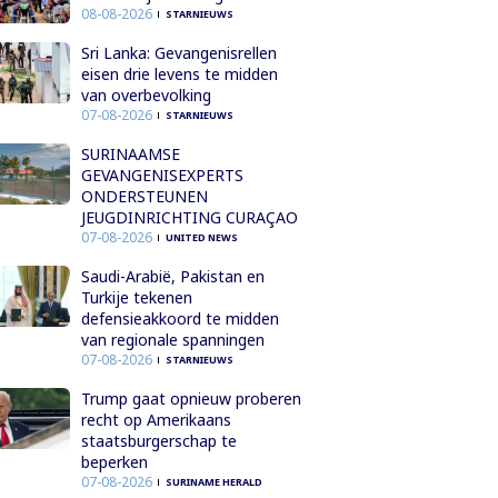
08-08-2026
STARNIEUWS
Sri Lanka: Gevangenisrellen
eisen drie levens te midden
van overbevolking
07-08-2026
STARNIEUWS
SURINAAMSE
GEVANGENISEXPERTS
ONDERSTEUNEN
JEUGDINRICHTING CURAÇAO
07-08-2026
UNITED NEWS
Saudi-Arabië, Pakistan en
Turkije tekenen
defensieakkoord te midden
van regionale spanningen
07-08-2026
STARNIEUWS
Trump gaat opnieuw proberen
recht op Amerikaans
staatsburgerschap te
beperken
07-08-2026
SURINAME HERALD