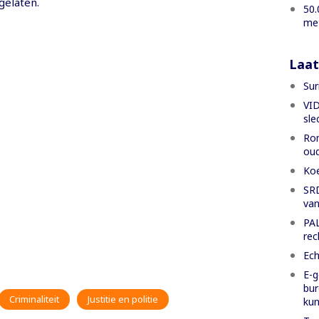
gelaten.
50.
met
Laat
Sur
VID
sle
Rom
oud
Koe
SRD
van
PAL
rec
Ech
E-g
bur
Criminaliteit
Justitie en politie
ku