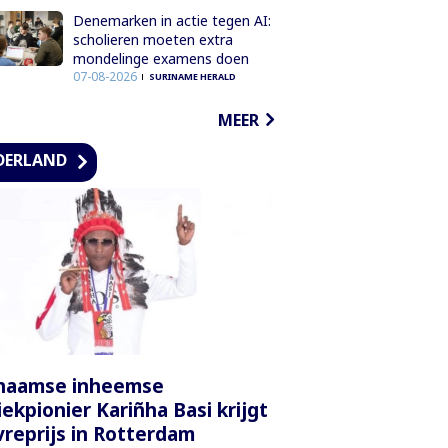
Denemarken in actie tegen AI:
scholieren moeten extra
mondelinge examens doen
07-08-2026
SURINAME HERALD
MEER
DERLAND
inaamse inheemse
ekpionier Kariñha Basi krijgt
reprijs in Rotterdam