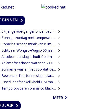
T BINNEN
57-jarige voetganger onder bedreiging van mes beroofd van mobiele telefoon
 Zonnige zondag met temperaturen tot 34 graden
Romeins scheepswrak van ruim 2000 jaar oud ontdekt bij Sicilië
 Echtpaar Wongso-Wagijo 50 jaar getrouwd
Autobomaanslag schudt Colombia op na inauguratie van hardline president
Abiamofo: schoon water en 24 uur stroom moeten ook afgelegen dorpen bereiken
 Suriname was er niet voordat de Inheemse volken er waren
ewoners Tourtonne slaan alarm over toenemende prostitutie, drugshandel en overlast door vreemdelingen
 Essed: onafhankelijkheid OM mag niet in het gedrang komen
 Tempo opvoeren om risico blacklisting te verkleinen
MEER
PULAIR