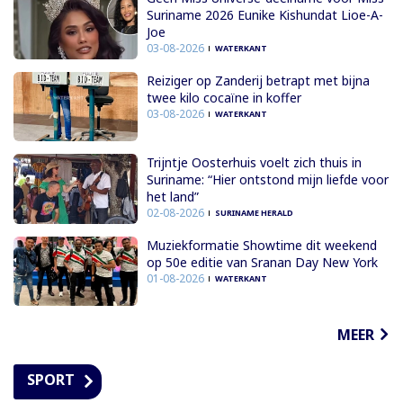
Suriname 2026 Eunike Kishundat Lioe-A-
Joe
03-08-2026
WATERKANT
Reiziger op Zanderij betrapt met bijna
twee kilo cocaïne in koffer
03-08-2026
WATERKANT
Trijntje Oosterhuis voelt zich thuis in
Suriname: “Hier ontstond mijn liefde voor
het land”
02-08-2026
SURINAME HERALD
Muziekformatie Showtime dit weekend
op 50e editie van Sranan Day New York
01-08-2026
WATERKANT
MEER
SPORT