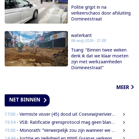
Politie grijpt in na
verkeerschaos door afsluiting
Domineestraat
waterkant
06-aug-2026 - 21:00
Tsang: “Binnen twee weken
denk ik dat we klaar moeten
zijn met werkzaamheden
Domineestraat”
MEER
NET BINNEN
17:00
- Vermiste visser (45) dood uit Coesewijnerivier gehaald
15:54
- VSB: Ratificatie grensprotocol mag geen blanco cheque zijn
15:00
- Monorath: “Verwerpelijk zou zijn wanneer we de dingen zouden bedekken met de mantel der liefde”
14:44
- Justitie en Veiligheid en WWF Guianas verkennen verdere samenwerking