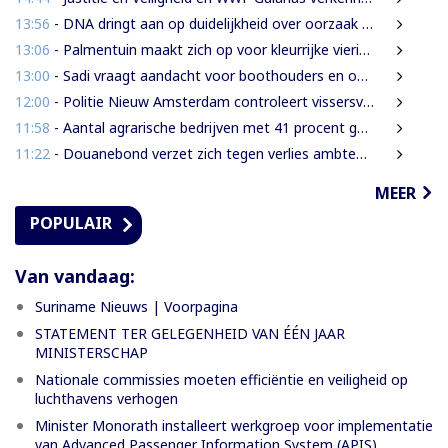
13:56
- DNA dringt aan op duidelijkheid over oorzaak massale vissterfte
13:06
- Palmentuin maakt zich op voor kleurrijke viering Dag der Inheemsen
13:00
- Sadi vraagt aandacht voor boothouders en overbelasting Wijdenboschbrug
12:00
- Politie Nieuw Amsterdam controleert vissersvaartuigen op de rivier
11:58
- Aantal agrarische bedrijven met 41 procent gegroeid
11:22
- Douanebond verzet zich tegen verlies ambtenarenstatus bij wijziging Wet Belastingdienst
MEER
POPULAIR
Van vandaag:
Suriname Nieuws | Voorpagina
STATEMENT TER GELEGENHEID VAN ÉÉN JAAR
MINISTERSCHAP
Nationale commissies moeten efficiëntie en veiligheid op
luchthavens verhogen
Minister Monorath installeert werkgroep voor implementatie
van Advanced Passenger Information System (APIS)