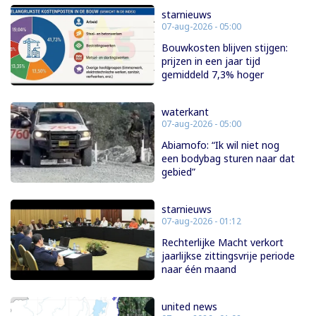
starnieuws
07-aug-2026 - 05:00
Bouwkosten blijven stijgen:
prijzen in een jaar tijd
gemiddeld 7,3% hoger
waterkant
07-aug-2026 - 05:00
Abiamofo: “Ik wil niet nog
een bodybag sturen naar dat
gebied”
starnieuws
07-aug-2026 - 01:12
Rechterlijke Macht verkort
jaarlijkse zittingsvrije periode
naar één maand
united news