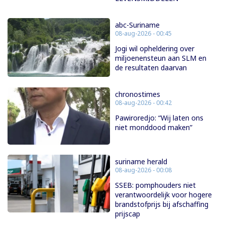
abc-Suriname
08-aug-2026 - 00:45
Jogi wil opheldering over
miljoenensteun aan SLM en
de resultaten daarvan
chronostimes
08-aug-2026 - 00:42
Pawiroredjo: “Wij laten ons
niet monddood maken”
suriname herald
08-aug-2026 - 00:08
SSEB: pomphouders niet
verantwoordelijk voor hogere
brandstofprijs bij afschaffing
prijscap