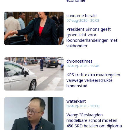
economie
suriname herald
07-aug-2026 - 20:03
President Simons geeft
groen licht voor
loononderhandelingen met
vakbonden
chronostimes
07-aug-2026 - 19:48
KPS treft extra maatregelen
vanwege verkeersdrukte
binnenstad
waterkant
07-aug-2026 - 18:00
Wang: “Geslaagden
middelbare school moeten
450 SRD betalen om diploma