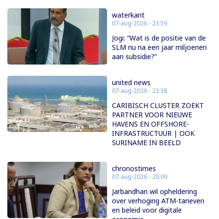
waterkant
07-aug-2026 - 23:59
Jogi: “Wat is de positie van de
SLM nu na een jaar miljoenen
aan subsidie?”
united news
07-aug-2026 - 23:38
CARIBISCH CLUSTER ZOEKT
PARTNER VOOR NIEUWE
HAVENS EN OFFSHORE-
INFRASTRUCTUUR | OOK
SURINAME IN BEELD
chronostimes
07-aug-2026 - 20:09
Jarbandhan wil opheldering
over verhoging ATM-tarieven
en beleid voor digitale