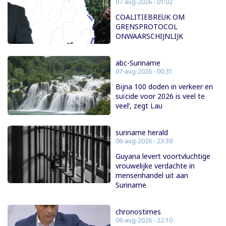
07-aug-2026 - 01:02
COALITIEBREUK OM
GRENSPROTOCOL
ONWAARSCHIJNLIJK
abc-Suriname
07-aug-2026 - 00:31
Bijna 100 doden in verkeer en
suïcide voor 2026 is veel te
veel’, zegt Lau
suriname herald
06-aug-2026 - 23:39
Guyana levert voortvluchtige
vrouwelijke verdachte in
mensenhandel uit aan
Suriname
chronostimes
06-aug-2026 - 22:10