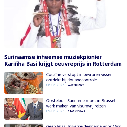
Surinaamse inheemse muziekpionier
Kariñha Basi krijgt oeuvreprijs in Rotterdam
Cocaïne verstopt in bevroren vissen
ontdekt bij douanecontrole
06-08-2026
WATERKANT
Oostelbos: Suriname moet in Brussel
werk maken van visumvrij reizen
05-08-2026
STARNIEUWS
Geen Miss Universe-deelname voor Miss