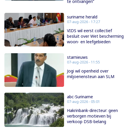
te ontvangen”
suriname herald
07-aug-2026 - 17:27
VIDS wil eerst collectief
besluit over Wet bescherming
woon- en leefgebieden
starnieuws
07-aug-2026 - 11:55
Jogi wil openheid over
miljoenensteun aan SLM
abc-Suriname
07-aug-2026 - 05:01
Hakrinbank-directeur: geen
verborgen motieven bij
verkoop DSB-belang