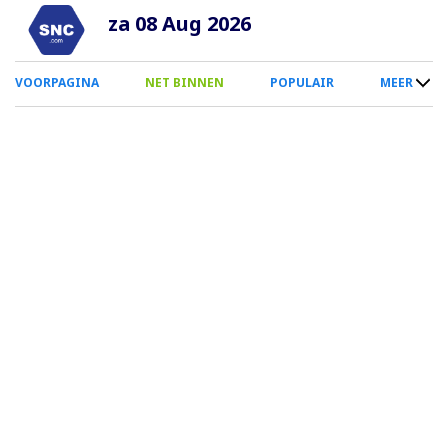
Overslaan
za 08 Aug 2026
en
naar
0
VOORPAGINA
NET BINNEN
POPULAIR
MEER
de
Smartphone
inhoud
Menu
gaan