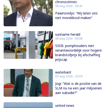
chronostimes
08-aug-2026 - 00:42
Pawiroredjo: “Wij laten ons
niet monddood maken”
suriname herald
08-aug-2026 - 00:08
SSEB: pomphouders niet
verantwoordelijk voor hogere
brandstofprijs bij afschaffing
prijscap
waterkant
07-aug-2026 - 23:59
Jogi: “Wat is de positie van de
SLM nu na een jaar miljoenen
aan subsidie?”
united news