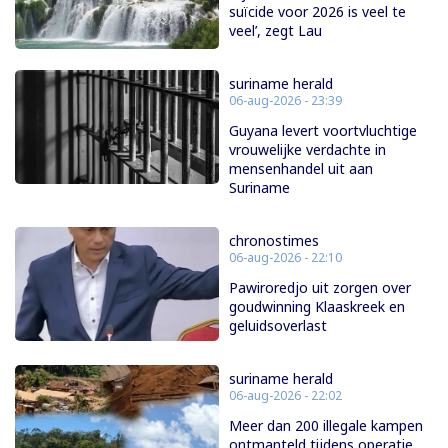
suïcide voor 2026 is veel te
veel’, zegt Lau
suriname herald
06-aug-2026 - 23:39
Guyana levert voortvluchtige
vrouwelijke verdachte in
mensenhandel uit aan
Suriname
chronostimes
06-aug-2026 - 22:10
Pawiroredjo uit zorgen over
goudwinning Klaaskreek en
geluidsoverlast
suriname herald
06-aug-2026 - 22:02
Meer dan 200 illegale kampen
ontmanteld tijdens operatie