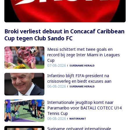
Broki verliest debuut in Concacaf Caribbean
Cup tegen Club Sando FC
Messi schittert met twee goals en
record bij zege Inter Miami in Leagues
Cup
07-08-2026
SURINAME HERALD
Infantino blijft FIFA-president na
crisisoverleg en biedt excuses aan
06-08-2026
SURINAME HERALD
Internationale jeugdtop komt naar
Paramaribo voor BAITALI COTECC U14
Tennis Cup
06-08-2026
WATERKANT
Suriname ontvangt internationale