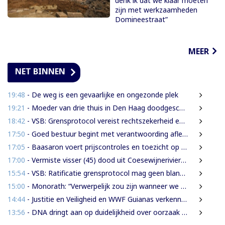
denk ik dat we klaar moeten
zijn met werkzaamheden
Domineestraat”
MEER
NET BINNEN
19:48
- De weg is een gevaarlijke en ongezonde plek
19:21
- Moeder van drie thuis in Den Haag doodgeschoten; verdachte ex-partner opgepakt na vluchten
18:42
- VSB: Grensprotocol vereist rechtszekerheid en harde waarborgen
17:50
- Goed bestuur begint met verantwoording afleggen
17:05
- Baasaron voert prijscontroles en toezicht op voedselveiligheid op
17:00
- Vermiste visser (45) dood uit Coesewijnerivier gehaald
15:54
- VSB: Ratificatie grensprotocol mag geen blanco cheque zijn
15:00
- Monorath: “Verwerpelijk zou zijn wanneer we de dingen zouden bedekken met de mantel der liefde”
14:44
- Justitie en Veiligheid en WWF Guianas verkennen verdere samenwerking
13:56
- DNA dringt aan op duidelijkheid over oorzaak massale vissterfte