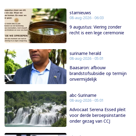
starnieuws
08-aug-2026 - 06:03
9 augustus: Viering zonder
recht is een lege ceremonie
suriname herald
08-aug-2026 - 05:01
Baasaron: afbouw
brandstofsubsidie op termijn
onvermijdelijk
abc-Suriname
08-aug-2026 - 05:01
Advocaat Serena Essed pleit
voor derde beroepsinstantie
onder gezag van CCJ