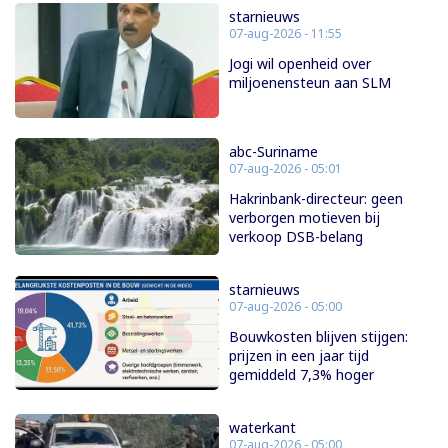
starnieuws
07-aug-2026 - 11:55
Jogi wil openheid over
miljoenensteun aan SLM
abc-Suriname
07-aug-2026 - 05:01
Hakrinbank-directeur: geen
verborgen motieven bij
verkoop DSB-belang
starnieuws
07-aug-2026 - 05:00
Bouwkosten blijven stijgen:
prijzen in een jaar tijd
gemiddeld 7,3% hoger
waterkant
07-aug-2026 - 05:00