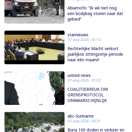
Abiamofo: “Ik wil niet nog
een bodybag sturen naar dat
gebied”
starnieuws
07-aug-2026 - 01:12
Rechterlijke Macht verkort
jaarlijkse zittingsvrije periode
naar één maand
united news
07-aug-2026 - 01:02
COALITIEBREUK OM
GRENSPROTOCOL
ONWAARSCHIJNLIJK
abc-Suriname
07-aug-2026 - 00:31
Bijna 100 doden in verkeer en