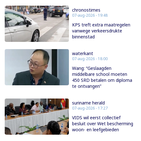
chronostimes
07-aug-2026 - 19:48
KPS treft extra maatregelen
vanwege verkeersdrukte
binnenstad
waterkant
07-aug-2026 - 18:00
Wang: “Geslaagden
middelbare school moeten
450 SRD betalen om diploma
te ontvangen”
suriname herald
07-aug-2026 - 17:27
VIDS wil eerst collectief
besluit over Wet bescherming
woon- en leefgebieden