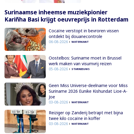
Surinaamse inheemse muziekpionier
Kariñha Basi krijgt oeuvreprijs in Rotterdam
Cocaïne verstopt in bevroren vissen
ontdekt bij douanecontrole
06-08-2026
WATERKANT
Oostelbos: Suriname moet in Brussel
werk maken van visumvrij reizen
05-08-2026
STARNIEUWS
Geen Miss Universe-deelname voor Miss
Suriname 2026 Eunike Kishundat Lioe-A-
Joe
03-08-2026
WATERKANT
Reiziger op Zanderij betrapt met bijna
twee kilo cocaïne in koffer
03-08-2026
WATERKANT