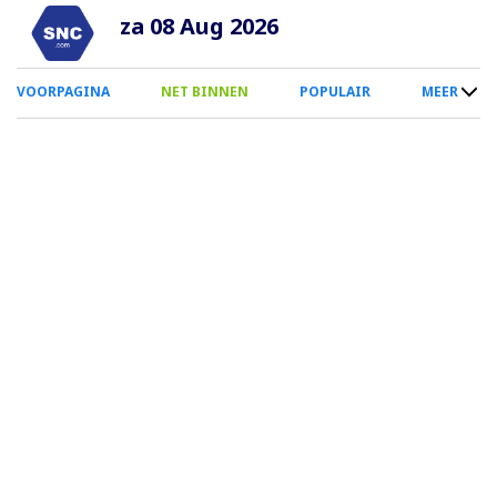
Overslaan
za 08 Aug 2026
en
naar
0
VOORPAGINA
NET BINNEN
POPULAIR
MEER
de
Smartphone
inhoud
Menu
gaan