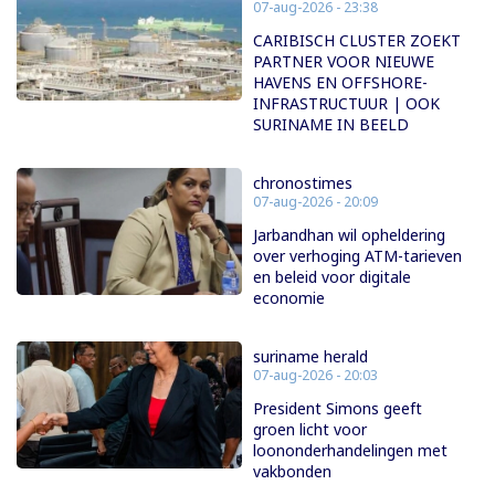
07-aug-2026 - 23:38
CARIBISCH CLUSTER ZOEKT
PARTNER VOOR NIEUWE
HAVENS EN OFFSHORE-
INFRASTRUCTUUR | OOK
SURINAME IN BEELD
chronostimes
07-aug-2026 - 20:09
Jarbandhan wil opheldering
over verhoging ATM-tarieven
en beleid voor digitale
economie
suriname herald
07-aug-2026 - 20:03
President Simons geeft
groen licht voor
loononderhandelingen met
vakbonden